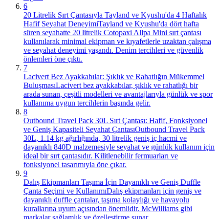
6
20 Litrelik Sırt Çantasıyla Tayland ve Kyushu'da 4 Haftalık
Hafif Seyahat Deneyimi
Tayland ve Kyushu'da dört hafta
süren seyahatte 20 litrelik Cotopaxi Allpa Mini sırt çantası
kullanılarak minimal ekipman ve kıyafetlerle uzaktan çalışma
ve seyahat deneyimi yaşandı. Denim tercihleri ve güvenlik
önlemleri öne çıktı.
7
Lacivert Bez Ayakkabılar: Şıklık ve Rahatlığın Mükemmel
Buluşması
Lacivert bez ayakkabılar, şıklık ve rahatlığı bir
arada sunan, çeşitli modelleri ve avantajlarıyla günlük ve spor
kullanıma uygun tercihlerin başında gelir.
8
Outbound Travel Pack 30L Sırt Çantası: Hafif, Fonksiyonel
ve Geniş Kapasiteli Seyahat Çantası
Outbound Travel Pack
30L, 1.14 kg ağırlığında, 30 litrelik geniş iç hacmi ve
dayanıklı 840D malzemesiyle seyahat ve günlük kullanım için
ideal bir sırt çantasıdır. Kilitlenebilir fermuarları ve
fonksiyonel tasarımıyla öne çıkar.
9
Dalış Ekipmanları Taşıma İçin Dayanıklı ve Geniş Duffle
Çanta Seçimi ve Kullanımı
Dalış ekipmanları için geniş ve
dayanıklı duffle çantalar, taşıma kolaylığı ve havayolu
kurallarına uyum açısından önemlidir. McWilliams gibi
markalar sağlamlık ve özelleştirme sunar.