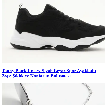
Tonny Black Unisex Siyah Beyaz Spor Ayakkabı
Zyp: Şıklık ve Konforun Buluşması