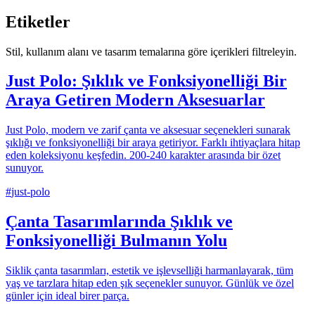
Etiketler
Stil, kullanım alanı ve tasarım temalarına göre içerikleri filtreleyin.
Just Polo: Şıklık ve Fonksiyonelliği Bir
Araya Getiren Modern Aksesuarlar
Just Polo, modern ve zarif çanta ve aksesuar seçenekleri sunarak
şıklığı ve fonksiyonelliği bir araya getiriyor. Farklı ihtiyaçlara hitap
eden koleksiyonu keşfedin. 200-240 karakter arasında bir özet
sunuyor.
#
just-polo
Çanta Tasarımlarında Şıklık ve
Fonksiyonelliği Bulmanın Yolu
Siklik çanta tasarımları, estetik ve işlevselliği harmanlayarak, tüm
yaş ve tarzlara hitap eden şık seçenekler sunuyor. Günlük ve özel
günler için ideal birer parça.