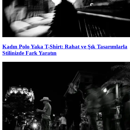
Kadın Polo Yaka T-Shirt: Rahat ve Şık Tasarımlarla
Stilinizde Fark Yaratın