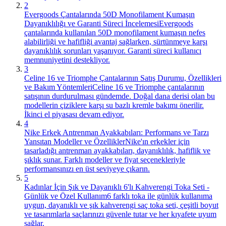
2
Evergoods Çantalarında 50D Monofilament Kumaşın
Dayanıklılığı ve Garanti Süreci İncelemesi
Evergoods
çantalarında kullanılan 50D monofilament kumaşın nefes
alabilirliği ve hafifliği avantaj sağlarken, sürtünmeye karşı
dayanıklılık sorunları yaşanıyor. Garanti süreci kullanıcı
memnuniyetini destekliyor.
3
Celine 16 ve Triomphe Çantalarının Satış Durumu, Özellikleri
ve Bakım Yöntemleri
Celine 16 ve Triomphe çantalarının
satışının durdurulması gündemde. Doğal dana derisi olan bu
modellerin çiziklere karşı su bazlı kremle bakımı önerilir.
İkinci el piyasası devam ediyor.
4
Nike Erkek Antrenman Ayakkabıları: Performans ve Tarzı
Yansıtan Modeller ve Özellikler
Nike'ın erkekler için
tasarladığı antrenman ayakkabıları, dayanıklılık, hafiflik ve
şıklık sunar. Farklı modeller ve fiyat seçenekleriyle
performansınızı en üst seviyeye çıkarın.
5
Kadınlar İçin Şık ve Dayanıklı 6'lı Kahverengi Toka Seti -
Günlük ve Özel Kullanım
6 farklı toka ile günlük kullanıma
uygun, dayanıklı ve şık kahverengi saç toka seti, çeşitli boyut
ve tasarımlarla saçlarınızı güvenle tutar ve her kıyafete uyum
sağlar.