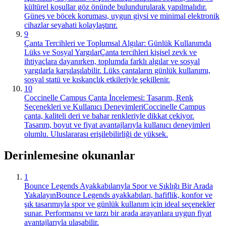
kültürel koşullar göz önünde bulundurularak yapılmalıdır.
Güneş ve böcek koruması, uygun giysi ve minimal elektronik
cihazlar seyahati kolaylaştırır.
9
Çanta Tercihleri ve Toplumsal Algılar: Günlük Kullanımda
Lüks ve Sosyal Yargılar
Çanta tercihleri kişisel zevk ve
ihtiyaçlara dayanırken, toplumda farklı algılar ve sosyal
yargılarla karşılaşılabilir. Lüks çantaların günlük kullanımı,
sosyal statü ve kıskançlık etkileriyle şekillenir.
10
Coccinelle Campus Çanta İncelemesi: Tasarım, Renk
Seçenekleri ve Kullanıcı Deneyimleri
Coccinelle Campus
çanta, kaliteli deri ve bahar renkleriyle dikkat çekiyor.
Tasarım, boyut ve fiyat avantajlarıyla kullanıcı deneyimleri
olumlu. Uluslararası erişilebilirliği de yüksek.
Derinlemesine okunanlar
1
Bounce Legends Ayakkabılarıyla Spor ve Şıklığı Bir Arada
Yakalayın
Bounce Legends ayakkabıları, hafiflik, konfor ve
şık tasarımıyla spor ve günlük kullanım için ideal seçenekler
sunar. Performansı ve tarzı bir arada arayanlara uygun fiyat
avantajlarıyla ulaşabilir.