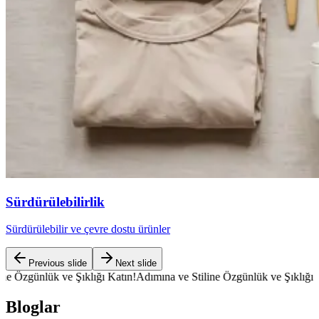
Sürdürülebilirlik
Sürdürülebilir ve çevre dostu ürünler
Previous slide
Next slide
ük ve Şıklığı Katın!
Adımına ve Stiline Özgünlük ve Şıklığı Katın!
Adım
Bloglar