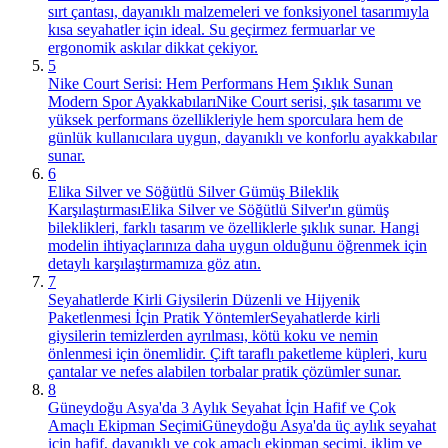
sırt çantası, dayanıklı malzemeleri ve fonksiyonel tasarımıyla
kısa seyahatler için ideal. Su geçirmez fermuarlar ve
ergonomik askılar dikkat çekiyor.
5
Nike Court Serisi: Hem Performans Hem Şıklık Sunan
Modern Spor Ayakkabıları
Nike Court serisi, şık tasarımı ve
yüksek performans özellikleriyle hem sporculara hem de
günlük kullanıcılara uygun, dayanıklı ve konforlu ayakkabılar
sunar.
6
Elika Silver ve Söğütlü Silver Gümüş Bileklik
Karşılaştırması
Elika Silver ve Söğütlü Silver'ın gümüş
bileklikleri, farklı tasarım ve özelliklerle şıklık sunar. Hangi
modelin ihtiyaçlarınıza daha uygun olduğunu öğrenmek için
detaylı karşılaştırmamıza göz atın.
7
Seyahatlerde Kirli Giysilerin Düzenli ve Hijyenik
Paketlenmesi İçin Pratik Yöntemler
Seyahatlerde kirli
giysilerin temizlerden ayrılması, kötü koku ve nemin
önlenmesi için önemlidir. Çift taraflı paketleme küpleri, kuru
çantalar ve nefes alabilen torbalar pratik çözümler sunar.
8
Güneydoğu Asya'da 3 Aylık Seyahat İçin Hafif ve Çok
Amaçlı Ekipman Seçimi
Güneydoğu Asya'da üç aylık seyahat
için hafif, dayanıklı ve çok amaçlı ekipman seçimi, iklim ve