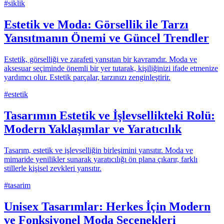
#
siklik
Estetik ve Moda: Görsellik ile Tarzı
Yansıtmanın Önemi ve Güncel Trendler
Estetik, görselliği ve zarafeti yansıtan bir kavramdır. Moda ve
aksesuar seçiminde önemli bir yer tutarak, kişiliğinizi ifade etmenize
yardımcı olur. Estetik parçalar, tarzınızı zenginleştirir.
#
estetik
Tasarımın Estetik ve İşlevsellikteki Rolü:
Modern Yaklaşımlar ve Yaratıcılık
Tasarım, estetik ve işlevselliğin birleşimini yansıtır. Moda ve
mimaride yenilikler sunarak yaratıcılığı ön plana çıkarır, farklı
stillerle kişisel zevkleri yansıtır.
#
tasarim
Unisex Tasarımlar: Herkes İçin Modern
ve Fonksiyonel Moda Seçenekleri