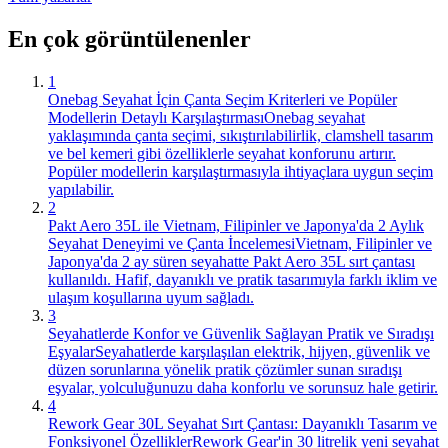
En çok görüntülenenler
1
Onebag Seyahat İçin Çanta Seçim Kriterleri ve Popüler
Modellerin Detaylı Karşılaştırması
Onebag seyahat
yaklaşımında çanta seçimi, sıkıştırılabilirlik, clamshell tasarım
ve bel kemeri gibi özelliklerle seyahat konforunu artırır.
Popüler modellerin karşılaştırmasıyla ihtiyaçlara uygun seçim
yapılabilir.
2
Pakt Aero 35L ile Vietnam, Filipinler ve Japonya'da 2 Aylık
Seyahat Deneyimi ve Çanta İncelemesi
Vietnam, Filipinler ve
Japonya'da 2 ay süren seyahatte Pakt Aero 35L sırt çantası
kullanıldı. Hafif, dayanıklı ve pratik tasarımıyla farklı iklim ve
ulaşım koşullarına uyum sağladı.
3
Seyahatlerde Konfor ve Güvenlik Sağlayan Pratik ve Sıradışı
Eşyalar
Seyahatlerde karşılaşılan elektrik, hijyen, güvenlik ve
düzen sorunlarına yönelik pratik çözümler sunan sıradışı
eşyalar, yolculuğunuzu daha konforlu ve sorunsuz hale getirir.
4
Rework Gear 30L Seyahat Sırt Çantası: Dayanıklı Tasarım ve
Fonksiyonel Özellikler
Rework Gear'in 30 litrelik yeni seyahat