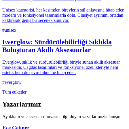
Unisex kategorisi, her kesimden bireylerin stil anlayışına hitap eden
modern ve fonksiyonel tasarımlarla dolu. Cinsiyet ayrımını ortadan
kaldırarak geniş bir seçenek sunuyor.
#
unisex
Everglow: Sürdürülebilirliği Şıklıkla
Buluşturan Akıllı Aksesuarlar
Everglow, şıklık ve sürdürülebilirliği biriyle sunan akıllı aksesuar
markasıdır. Çağdaş tasarımları ve fonksiyonel özellikleriyle hem
estetik hem de çevre bilincine hitap eder.
#
everglow
Tüm etiketler
Yazarlarımız
Ayakkabı ve aksesuar dünyasına ilgi duyan yazarlarımızla tanışın.
Ece Çetiner