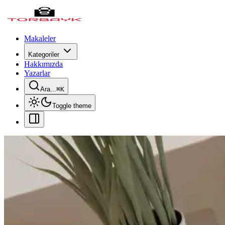
Makaleler
Kategoriler
Hakkımızda
Yazarlar
Ara...
⌘
K
Toggle theme