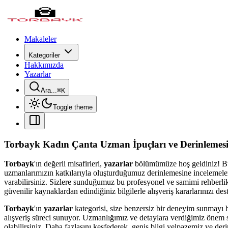
Makaleler
Kategoriler
Hakkımızda
Yazarlar
Ara...
⌘
K
Toggle theme
Torbayk Kadın Çanta Uzman İpuçları ve Derinlemesi
Torbayk
'ın değerli misafirleri,
yazarlar
bölümümüze hoş geldiniz! B
uzmanlarımızın katkılarıyla oluşturduğumuz derinlemesine incelemeler, 
varabilirsiniz. Sizlere sunduğumuz bu profesyonel ve samimi rehberlik
güvenilir kaynaklardan edindiğiniz bilgilerle alışveriş kararlarınızı des
Torbayk
'ın
yazarlar
kategorisi, size benzersiz bir deneyim sunmayı h
alışveriş süreci sunuyor. Uzmanlığımız ve detaylara verdiğimiz önem s
olabilirsiniz. Daha fazlasını keşfederek, geniş bilgi yelpazemiz ve der