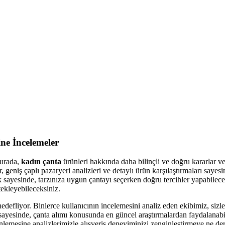
ne İncelemeler
urada,
kadın çanta
ürünleri hakkında daha bilinçli ve doğru kararlar ve
geniş çaplı pazaryeri analizleri ve detaylı ürün karşılaştırmaları sayes
 sayesinde, tarzınıza uygun çantayı seçerken doğru tercihler yapabilec
tekleyebileceksiniz.
edefliyor. Binlerce kullanıcının incelemesini analiz eden ekibimiz, sizl
ayesinde, çanta alımı konusunda en güncel araştırmalardan faydalanabil
inlemesine analizlerimizle alışveriş deneyiminizi zenginleştirmeye ne de