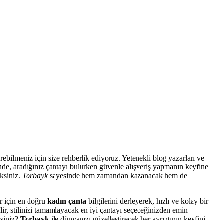
rebilmeniz için size rehberlik ediyoruz. Yetenekli blog yazarları ve
inde, aradığınız çantayı bulurken güvenle alışveriş yapmanın keyfine
eksiniz.
Torbayk
sayesinde hem zamandan kazanacak hem de
er için en doğru
kadın çanta
bilgilerini derleyerek, hızlı ve kolay bir
ir, stilinizi tamamlayacak en iyi çantayı seçeceğinizden emin
rsiniz?
Torbayk
ile dünyanızı güzelleştirecek her ayrıntının keyfini