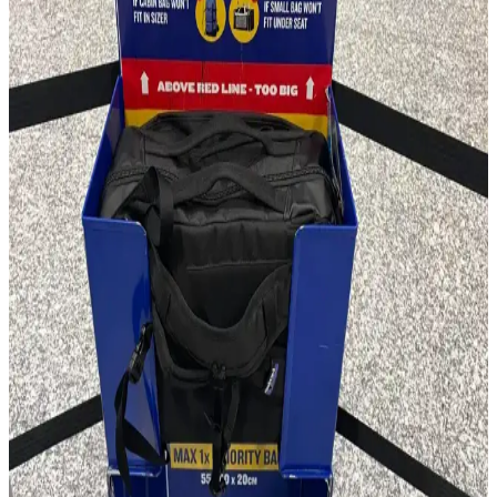
Evergoods CPL16, su şişesi cebi olmadan tasarım bütünlüğü ve
kullanım kolaylığı sunar. 16 litrelik kapasitesi, dayanıklı malzemesi
ve dengeli yapısıyla günlük kullanım ve kısa seyahatler için
uygundur.
Huckberry'nin One Bag Seyahat Rehberi: Teknikler
ve Ekipman Üzerine Eleştirel Bir Değerlendirme
Huckberry'nin One Bag seyahat rehberi, ekipman odaklı yaklaşımı
ve kadın seyahatçileri yeterince temsil etmemesi nedeniyle
eleştiriliyor. Doğru seyahat teknikleri ve minimalizm ön planda
olmalı.
50 Günlük Güney Avrupa Seyahati İçin Minimalist
Tek Çanta Hazırlığı ve İpuçları
Güney Avrupa'da 50 gün süren seyahatte sadece 35 litrelik sırt
çantası kullanılarak hafiflik ve işlevsellik ön planda tutuldu. Kıyafet,
teknoloji ve bakım önerileriyle minimal seyahat deneyimi anlatılıyor.
Çanta Modasında Minimalizm ve Maximalizm: İki
Zıt Tasarım Anlayışının İncelenmesi
Çanta modasında minimalizm sadelik ve işlevselliği ön planda