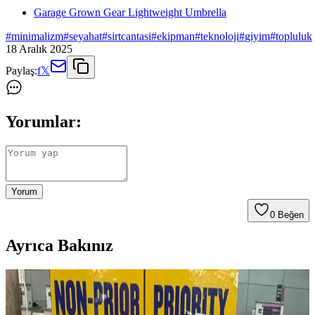
Garage Grown Gear Lightweight Umbrella
#
minimalizm
#
seyahat
#
sirtcantasi
#
ekipman
#
teknoloji
#
giyim
#
topluluk
18 Aralık 2025
Paylaş:
f
𝕏
Yorumlar:
Yorum
0
Beğen
Ayrıca Bakınız
Fyro Levo 30L Sırt Çantası ile İş Seyahatlerinde Tek
Çanta Kullanımı ve Paketleme Stratejileri