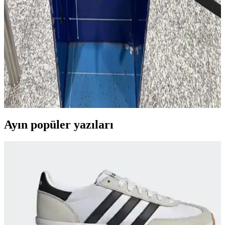
tutarken, maximalizm detay ve renk zenginliğiyle öne çıkar. Bu iki
zıt tasarım anlayışı, kişisel stil ve moda algısında farklılık yaratır.
Patagonia Micro MLC 22L Sırt Çantası: Avrupa
Seyahatlerinde Ryanair Kabin Bagajına Uygun
Kompakt Çözüm
Patagonia Micro MLC 22L sırt çantası, Ryanair kabin bagajı
standartlarına yakın boyutları ve organize bölmeleriyle Avrupa içi
seyahatlerde kompakt ve işlevsel bir taşıma seçeneği sunuyor.
Ayın popüler yazıları