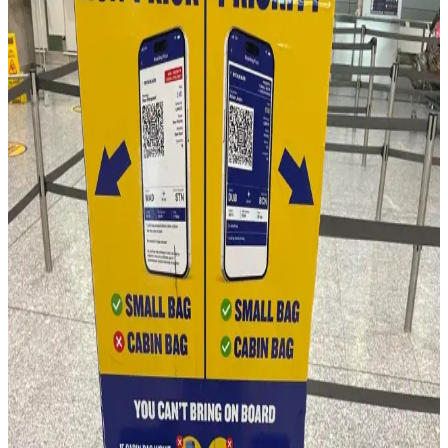
Fyro Levo 30L sırt çantası, iş seyahatlerinde tek çanta konseptiyle
pratik paketleme ve taşınabilirlik sunar. Elektronik cihazlar,
kıyafetler ve kişisel eşyalar düzenli şekilde taşınabilir.
16 Litrelik Kanken Sırt Çantasıyla 4 Gün 4 Gece
Minimalist Seyahat Planlama
16 litrelik Kanken sırt çantasıyla 4 gün 4 gece minimalist seyahat
için teknoloji, kişisel bakım ve giysi eşyalarının düzenli ve hafif
paketlenmesi anlatılıyor. Beden ve ihtiyaçlara göre esneklik
vurgulanıyor.
Fjällräven Kånken 16L ile 15 Günlük Yaz
Seyahatinde Hafif ve Verimli Paketleme
Fjällräven Kånken 16L sırt çantasıyla 15 günlük yaz seyahati için
hafif ve düzenli paketleme yöntemleri, ergonomik özellikler ve
seyahat deneyimleri detaylandırılıyor.
Evergoods CPL16 Sırt Çantası: Minimal Tasarım ve
Fonksiyonellik Üzerine 6 Aylık Değerlendirme