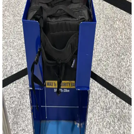
Huckberry'nin One Bag seyahat rehberi, ekipman odaklı yaklaşımı
ve kadın seyahatçileri yeterince temsil etmemesi nedeniyle
eleştiriliyor. Doğru seyahat teknikleri ve minimalizm ön planda
olmalı.
50 Günlük Güney Avrupa Seyahati İçin Minimalist
Tek Çanta Hazırlığı ve İpuçları
Güney Avrupa'da 50 gün süren seyahatte sadece 35 litrelik sırt
çantası kullanılarak hafiflik ve işlevsellik ön planda tutuldu. Kıyafet,
teknoloji ve bakım önerileriyle minimal seyahat deneyimi anlatılıyor.
Çanta Modasında Minimalizm ve Maximalizm: İki
Zıt Tasarım Anlayışının İncelenmesi
Çanta modasında minimalizm sadelik ve işlevselliği ön planda
tutarken, maximalizm detay ve renk zenginliğiyle öne çıkar. Bu iki
zıt tasarım anlayışı, kişisel stil ve moda algısında farklılık yaratır.
Patagonia Micro MLC 22L Sırt Çantası: Avrupa
Seyahatlerinde Ryanair Kabin Bagajına Uygun
Kompakt Çözüm