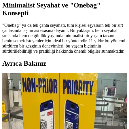
Minimalist Seyahat ve "Onebag"
Konsepti
"Onebag" ya da tek çanta seyahati, tüm kişisel eşyaların tek bir sırt
çantasında taşınması esasına dayanır. Bu yaklaşım, hem seyahat
sırasında hem de günlük yaşamda minimalist bir yaşam tarzını
benimsemek isteyenler için ideal bir yöntemdir. 11 yıldır bu yöntemi
sürdüren bir gezginin deneyimleri, bu yaşam biçiminin
sürdürülebilirliği ve pratikliği hakkında önemli bilgiler sunmaktadır.
Ayrıca Bakınız
Fyro Levo 30L Sırt Çantası ile İş Seyahatlerinde Tek
Çanta Kullanımı ve Paketleme Stratejileri
Fyro Levo 30L sırt çantası, iş seyahatlerinde tek çanta konseptiyle
pratik paketleme ve taşınabilirlik sunar. Elektronik cihazlar,
kıyafetler ve kişisel eşyalar düzenli şekilde taşınabilir.
16 Litrelik Kanken Sırt Çantasıyla 4 Gün 4 Gece
Minimalist Seyahat Planlama