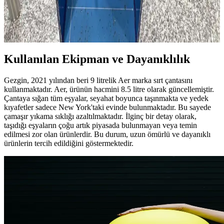
Patagonia Micro MLC 22L sırt çantası, Ryanair kabin bagajı
standartlarına yakın boyutları ve organize bölmeleriyle Avrupa içi
seyahatlerde kompakt ve işlevsel bir taşıma seçeneği sunuyor.
Kullanılan Ekipman ve Dayanıklılık
Gezgin, 2021 yılından beri 9 litrelik Aer marka sırt çantasını
kullanmaktadır. Aer, ürünün hacmini 8.5 litre olarak güncellemiştir.
Çantaya sığan tüm eşyalar, seyahat boyunca taşınmakta ve yedek
kıyafetler sadece New York'taki evinde bulunmaktadır. Bu sayede
çamaşır yıkama sıklığı azaltılmaktadır. İlginç bir detay olarak,
taşıdığı eşyaların çoğu artık piyasada bulunmayan veya temin
edilmesi zor olan ürünlerdir. Bu durum, uzun ömürlü ve dayanıklı
ürünlerin tercih edildiğini göstermektedir.