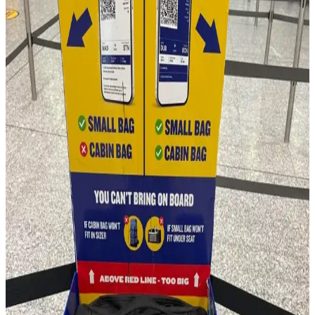
16 litrelik Kanken sırt çantasıyla 4 gün 4 gece minimalist seyahat
için teknoloji, kişisel bakım ve giysi eşyalarının düzenli ve hafif
paketlenmesi anlatılıyor. Beden ve ihtiyaçlara göre esneklik
vurgulanıyor.
Fjällräven Kånken 16L ile 15 Günlük Yaz
Seyahatinde Hafif ve Verimli Paketleme
Fjällräven Kånken 16L sırt çantasıyla 15 günlük yaz seyahati için
hafif ve düzenli paketleme yöntemleri, ergonomik özellikler ve
seyahat deneyimleri detaylandırılıyor.
Evergoods CPL16 Sırt Çantası: Minimal Tasarım ve
Fonksiyonellik Üzerine 6 Aylık Değerlendirme
Evergoods CPL16, su şişesi cebi olmadan tasarım bütünlüğü ve
kullanım kolaylığı sunar. 16 litrelik kapasitesi, dayanıklı malzemesi
ve dengeli yapısıyla günlük kullanım ve kısa seyahatler için
uygundur.
Huckberry'nin One Bag Seyahat Rehberi: Teknikler
ve Ekipman Üzerine Eleştirel Bir Değerlendirme