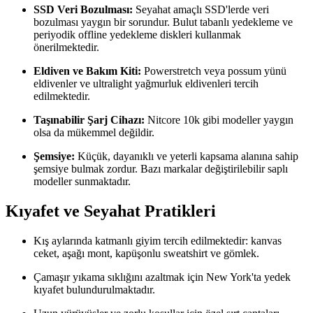
SSD Veri Bozulması:
Seyahat amaçlı SSD'lerde veri
bozulması yaygın bir sorundur. Bulut tabanlı yedekleme ve
periyodik offline yedekleme diskleri kullanmak
önerilmektedir.
Eldiven ve Bakım Kiti:
Powerstretch veya possum yünü
eldivenler ve ultralight yağmurluk eldivenleri tercih
edilmektedir.
Taşınabilir Şarj Cihazı:
Nitcore 10k gibi modeller yaygın
olsa da mükemmel değildir.
Şemsiye:
Küçük, dayanıklı ve yeterli kapsama alanına sahip
şemsiye bulmak zordur. Bazı markalar değiştirilebilir saplı
modeller sunmaktadır.
Kıyafet ve Seyahat Pratikleri
Kış aylarında katmanlı giyim tercih edilmektedir: kanvas
ceket, aşağı mont, kapüşonlu sweatshirt ve gömlek.
Çamaşır yıkama sıklığını azaltmak için New York'ta yedek
kıyafet bulundurulmaktadır.