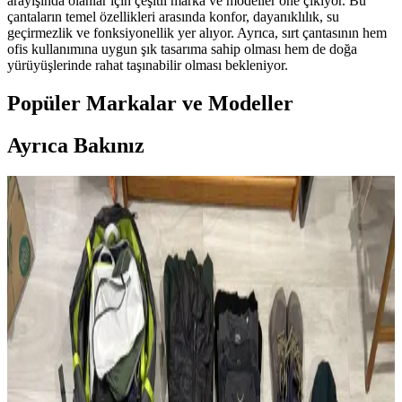
arayışında olanlar için çeşitli marka ve modeller öne çıkıyor. Bu
çantaların temel özellikleri arasında konfor, dayanıklılık, su
geçirmezlik ve fonksiyonellik yer alıyor. Ayrıca, sırt çantasının hem
ofis kullanımına uygun şık tasarıma sahip olması hem de doğa
yürüyüşlerinde rahat taşınabilir olması bekleniyor.
Popüler Markalar ve Modeller
Ayrıca Bakınız
Modifiye Edilmiş Vintage REI Sırt Çantası: Hafiflik
ve Fonksiyonellik Üzerine Teknik İnceleme
Vintage REI sırt çantasının modifikasyonları, hafiflik ve
fonksiyonelliği artırarak günlük kullanım ve seyahat için optimize
edilmiştir. Teknik müdahaleler ergonomi ve dayanıklılığı
güçlendirmektedir.
Çoklu Sırt Çantası Koleksiyonu ve Onebag Seyahat
Konseptinde Kullanım İncelemesi
Çeşitli sırt çantalarının kullanım alanları, özellikleri ve onebag