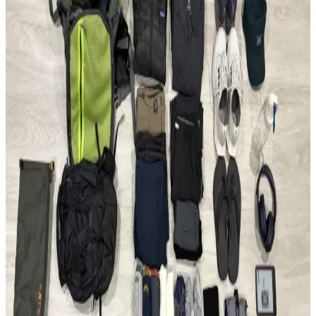
seyahat konseptindeki rolleri incelenerek, ideal çanta seçimi ve
fonksiyonellik dengesi üzerine kapsamlı bilgiler sunulmaktadır.
Fjällräven Kånken 16L ile 15 Günlük Yaz
Seyahatinde Hafif ve Verimli Paketleme
Fjällräven Kånken 16L sırt çantasıyla 15 günlük yaz seyahati için
hafif ve düzenli paketleme yöntemleri, ergonomik özellikler ve
seyahat deneyimleri detaylandırılıyor.
22.5L ve Kişisel Eşya ile Seyahat veya Tek 30L Sırt
Çantası Tercihi: Hava Yolu Kısıtlamaları ve Konfor
Seyahatlerde 22.5L sırt çantası ve kişisel eşya kombinasyonu ile tek
28-30L sırt çantası arasındaki avantajlar, hava yolu kısıtlamaları ve
taşıma konforu açısından karşılaştırılıyor.
Evergoods CPL16 Sırt Çantası: Minimal Tasarım ve
Fonksiyonellik Üzerine 6 Aylık Değerlendirme
Evergoods CPL16, su şişesi cebi olmadan tasarım bütünlüğü ve
kullanım kolaylığı sunar. 16 litrelik kapasitesi, dayanıklı malzemesi
ve dengeli yapısıyla günlük kullanım ve kısa seyahatler için