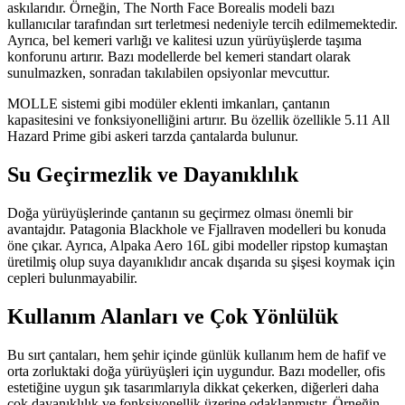
askılarıdır. Örneğin, The North Face Borealis modeli bazı
kullanıcılar tarafından sırt terletmesi nedeniyle tercih edilmemektedir.
Ayrıca, bel kemeri varlığı ve kalitesi uzun yürüyüşlerde taşıma
konforunu artırır. Bazı modellerde bel kemeri standart olarak
sunulmazken, sonradan takılabilen opsiyonlar mevcuttur.
MOLLE sistemi gibi modüler eklenti imkanları, çantanın
kapasitesini ve fonksiyonelliğini artırır. Bu özellik özellikle 5.11 All
Hazard Prime gibi askeri tarzda çantalarda bulunur.
Su Geçirmezlik ve Dayanıklılık
Doğa yürüyüşlerinde çantanın su geçirmez olması önemli bir
avantajdır. Patagonia Blackhole ve Fjallraven modelleri bu konuda
öne çıkar. Ayrıca, Alpaka Aero 16L gibi modeller ripstop kumaştan
üretilmiş olup suya dayanıklıdır ancak dışarıda su şişesi koymak için
cepleri bulunmayabilir.
Kullanım Alanları ve Çok Yönlülük
Bu sırt çantaları, hem şehir içinde günlük kullanım hem de hafif ve
orta zorluktaki doğa yürüyüşleri için uygundur. Bazı modeller, ofis
estetiğine uygun şık tasarımlarıyla dikkat çekerken, diğerleri daha
çok dayanıklılık ve fonksiyonellik üzerine odaklanmıştır. Örneğin,