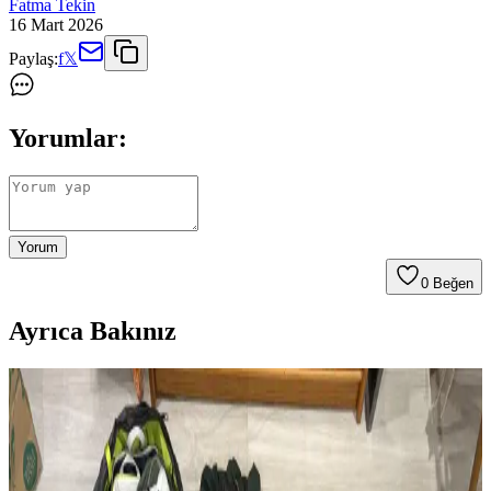
Fatma Tekin
16 Mart 2026
Paylaş:
f
𝕏
Yorumlar:
Yorum
0
Beğen
Ayrıca Bakınız
Modifiye Edilmiş Vintage REI Sırt Çantası: Hafiflik
ve Fonksiyonellik Üzerine Teknik İnceleme
Vintage REI sırt çantasının modifikasyonları, hafiflik ve
fonksiyonelliği artırarak günlük kullanım ve seyahat için optimize