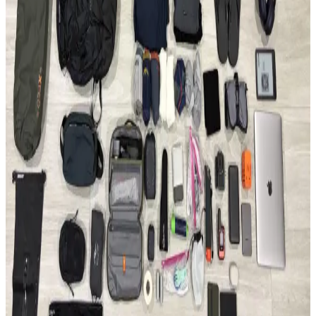
Evergoods CPL16 Sırt Çantası: Minimal Tasarım ve
Fonksiyonellik Üzerine 6 Aylık Değerlendirme
Evergoods CPL16, su şişesi cebi olmadan tasarım bütünlüğü ve
kullanım kolaylığı sunar. 16 litrelik kapasitesi, dayanıklı malzemesi
ve dengeli yapısıyla günlük kullanım ve kısa seyahatler için
uygundur.
Able Carry Max EDC ve Aer Travel Pack 4 28L (X-
Pac) Sırt Çantası Karşılaştırması
Able Carry Max EDC ve Aer Travel Pack 4 28L sırt çantaları,
malzeme kalitesi, taşıma konforu ve organizasyon özellikleriyle
günlük kullanım ve seyahat ihtiyaçlarına farklı çözümler sunuyor.
50 Günlük Güney Avrupa Seyahati İçin Minimalist
Tek Çanta Hazırlığı ve İpuçları
Güney Avrupa'da 50 gün süren seyahatte sadece 35 litrelik sırt
çantası kullanılarak hafiflik ve işlevsellik ön planda tutuldu. Kıyafet,
teknoloji ve bakım önerileriyle minimal seyahat deneyimi anlatılıyor.