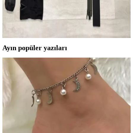
2026 Asya ve Okyanusya Sırt Çantası Seyahati İçin
Ekipman ve Planlama Rehberi
2026'da başlayacak Asya ve Okyanusya sırt çantası seyahati için
detaylı ekipman ve planlama önerileri sunulmaktadır. Seyahat rotası,
aktiviteler ve ağırlık dengesi üzerinde durulmuştur.
Ayın popüler yazıları