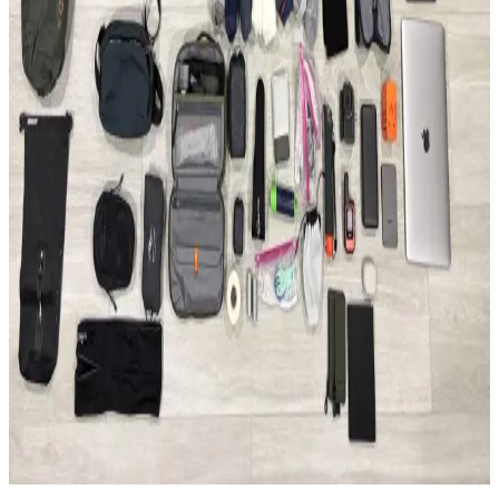
uygundur.
Able Carry Max EDC ve Aer Travel Pack 4 28L (X-
Pac) Sırt Çantası Karşılaştırması
Able Carry Max EDC ve Aer Travel Pack 4 28L sırt çantaları,
malzeme kalitesi, taşıma konforu ve organizasyon özellikleriyle
günlük kullanım ve seyahat ihtiyaçlarına farklı çözümler sunuyor.
50 Günlük Güney Avrupa Seyahati İçin Minimalist
Tek Çanta Hazırlığı ve İpuçları
Güney Avrupa'da 50 gün süren seyahatte sadece 35 litrelik sırt
çantası kullanılarak hafiflik ve işlevsellik ön planda tutuldu. Kıyafet,
teknoloji ve bakım önerileriyle minimal seyahat deneyimi anlatılıyor.
2026 Asya ve Okyanusya Sırt Çantası Seyahati İçin
Ekipman ve Planlama Rehberi
2026'da başlayacak Asya ve Okyanusya sırt çantası seyahati için
detaylı ekipman ve planlama önerileri sunulmaktadır. Seyahat rotası,
aktiviteler ve ağırlık dengesi üzerinde durulmuştur.