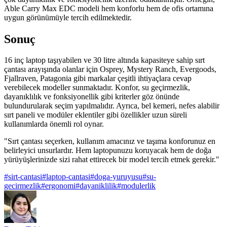
Able Carry Max EDC modeli hem konforlu hem de ofis ortamına
uygun görünümüyle tercih edilmektedir.
Sonuç
16 inç laptop taşıyabilen ve 30 litre altında kapasiteye sahip sırt
çantası arayışında olanlar için Osprey, Mystery Ranch, Evergoods,
Fjallraven, Patagonia gibi markalar çeşitli ihtiyaçlara cevap
verebilecek modeller sunmaktadır. Konfor, su geçirmezlik,
dayanıklılık ve fonksiyonellik gibi kriterler göz önünde
bulundurularak seçim yapılmalıdır. Ayrıca, bel kemeri, nefes alabilir
sırt paneli ve modüler eklentiler gibi özellikler uzun süreli
kullanımlarda önemli rol oynar.
"Sırt çantası seçerken, kullanım amacınız ve taşıma konforunuz en
belirleyici unsurlardır. Hem laptopunuzu koruyacak hem de doğa
yürüyüşlerinizde sizi rahat ettirecek bir model tercih etmek gerekir."
#
sirt-cantasi
#
laptop-cantasi
#
doga-yuruyusu
#
su-
gecirmezlik
#
ergonomi
#
dayaniklilik
#
modulerlik