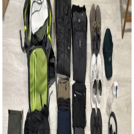
edilmiştir. Teknik müdahaleler ergonomi ve dayanıklılığı
güçlendirmektedir.
Çoklu Sırt Çantası Koleksiyonu ve Onebag Seyahat
Konseptinde Kullanım İncelemesi
Çeşitli sırt çantalarının kullanım alanları, özellikleri ve onebag
seyahat konseptindeki rolleri incelenerek, ideal çanta seçimi ve
fonksiyonellik dengesi üzerine kapsamlı bilgiler sunulmaktadır.
Fjällräven Kånken 16L ile 15 Günlük Yaz
Seyahatinde Hafif ve Verimli Paketleme
Fjällräven Kånken 16L sırt çantasıyla 15 günlük yaz seyahati için
hafif ve düzenli paketleme yöntemleri, ergonomik özellikler ve
seyahat deneyimleri detaylandırılıyor.
22.5L ve Kişisel Eşya ile Seyahat veya Tek 30L Sırt
Çantası Tercihi: Hava Yolu Kısıtlamaları ve Konfor
Seyahatlerde 22.5L sırt çantası ve kişisel eşya kombinasyonu ile tek
28-30L sırt çantası arasındaki avantajlar, hava yolu kısıtlamaları ve
taşıma konforu açısından karşılaştırılıyor.