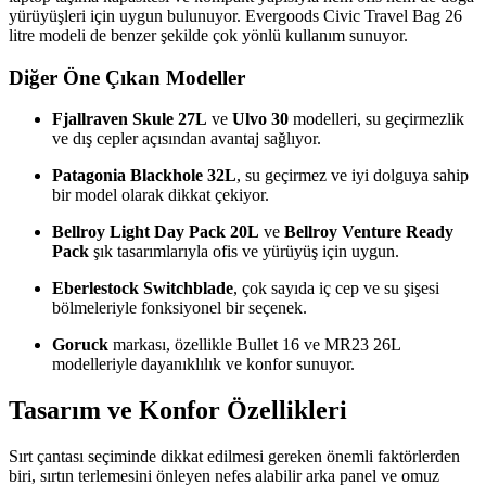
yürüyüşleri için uygun bulunuyor. Evergoods Civic Travel Bag 26
litre modeli de benzer şekilde çok yönlü kullanım sunuyor.
Diğer Öne Çıkan Modeller
Fjallraven Skule 27L
ve
Ulvo 30
modelleri, su geçirmezlik
ve dış cepler açısından avantaj sağlıyor.
Patagonia Blackhole 32L
, su geçirmez ve iyi dolguya sahip
bir model olarak dikkat çekiyor.
Bellroy Light Day Pack 20L
ve
Bellroy Venture Ready
Pack
şık tasarımlarıyla ofis ve yürüyüş için uygun.
Eberlestock Switchblade
, çok sayıda iç cep ve su şişesi
bölmeleriyle fonksiyonel bir seçenek.
Goruck
markası, özellikle Bullet 16 ve MR23 26L
modelleriyle dayanıklılık ve konfor sunuyor.
Tasarım ve Konfor Özellikleri
Sırt çantası seçiminde dikkat edilmesi gereken önemli faktörlerden
biri, sırtın terlemesini önleyen nefes alabilir arka panel ve omuz