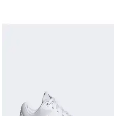
Seyahatlerde şehir içi yürüyüş, hafif koşu ve dayanıklılık için ideal
çok amaçlı ayakkabı seçiminin zorlukları, kullanıcı deneyimleri ve
önerilen modeller detaylı şekilde ele alınıyor.
Puma Shuffle 309668-25 Erkek Günlük ve Spor
Kullanımına Uygun Ayakkabı
Puma Shuffle 309668-25, hafif yastıklama ve dayanıklı taban
özellikleriyle günlük ve spor aktivitelerinde konfor sağlar, şık ve
pratik tasarımıyla öne çıkar.
Adidas TERREX ve Salomon X-Adventure GORE-
TEX Erkek Koşu Ayakkabıları Karşılaştırması
İki popüler outdoor ve koşu ayakkabısı olan adidas TERREX ve
Salomon X-Adventure, su geçirmezlik, hafiflik ve dayanıklılık gibi
kriterlerle detaylı karşılaştırıldı.
Spor Yaparken Doğru Ayakkabı Seçimi ile
Performansınızı Artırın ve Sakatlanma Riskini
Azaltın
Spor sırasında uygun ayakkabı seçimi, performansı artırır,