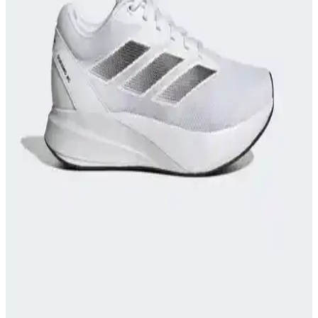
Azaltın
Spor sırasında uygun ayakkabı seçimi, performansı artırır,
sakatlanma riskini azaltır ve konfor sağlar. Spor türüne göre
ayakkabı seçimi ve doğru malzeme kullanımı önemli detaylardır.
Nike React Miler Koşu ve Günlük Kullanım İçin
Konfor ve Performans Sunan Ayakkabı
Nike React Miler, üstün yastıklama ve destek sağlayan teknolojisiyle
koşu ve günlük kullanımda konforu artırır, performansı yükseltir ve
ayak sağlığını korur.
adidas RUNFALCON Kadın Koşu Ayakkabısı
İncelemesi ve Performans Analizi
adidas RUNFALCON kadın koşu ayakkabısı, şık tasarımı ve
yüksek konforuyla öne çıkıyor, dayanıklılığı ve teknik özellikleriyle
spor ve günlük kullanım için ideal seçenekler sunuyor.
Runner Ayakkabıları: Performans ve Stil İçin Doğru
Seçenekler Rehberi