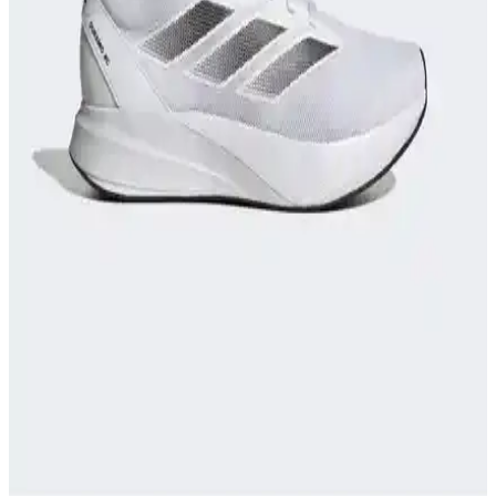
sakatlanma riskini azaltır ve konfor sağlar. Spor türüne göre
ayakkabı seçimi ve doğru malzeme kullanımı önemli detaylardır.
Nike React Miler Koşu ve Günlük Kullanım İçin
Konfor ve Performans Sunan Ayakkabı
Nike React Miler, üstün yastıklama ve destek sağlayan teknolojisiyle
koşu ve günlük kullanımda konforu artırır, performansı yükseltir ve
ayak sağlığını korur.
adidas RUNFALCON Kadın Koşu Ayakkabısı
İncelemesi ve Performans Analizi
adidas RUNFALCON kadın koşu ayakkabısı, şık tasarımı ve
yüksek konforuyla öne çıkıyor, dayanıklılığı ve teknik özellikleriyle
spor ve günlük kullanım için ideal seçenekler sunuyor.
Runner Ayakkabıları: Performans ve Stil İçin Doğru
Seçenekler Rehberi
Günümüzde spor ve günlük yaşamda popüler olan runner
ayakkabıları hakkında detaylı rehber. Doğru model seçimi,
teknolojiler ve trendler ile stilinizi ve performansınızı artırın.