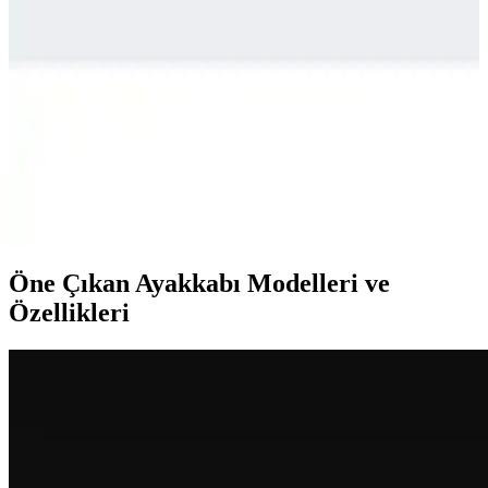
Günümüzde spor ve günlük yaşamda popüler olan runner
ayakkabıları hakkında detaylı rehber. Doğru model seçimi,
teknolojiler ve trendler ile stilinizi ve performansınızı artırın.
Adidas Duramo RC ve Nike Downshıfter 11
Karşılaştırması: Performans ve Konfor Analizi
Adidas Duramo RC ve Nike Downshıfter 11 modellerinin malzeme,
konfor, kalıp ve kullanıcı geri bildirimleri detaylı analiz edilerek,
günlük kullanım ve spor aktiviteleri için en uygun seçeneği
belirleyin.
Öne Çıkan Ayakkabı Modelleri ve
Özellikleri