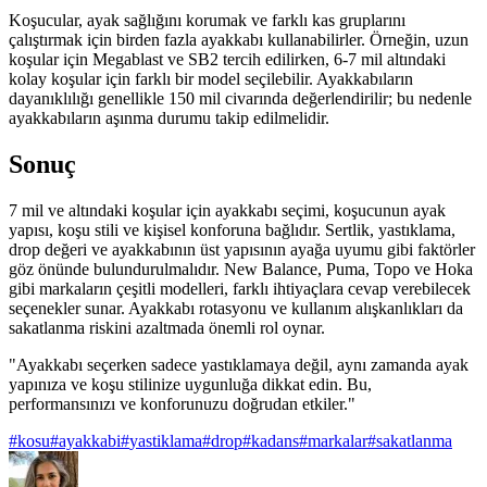
Koşucular, ayak sağlığını korumak ve farklı kas gruplarını
çalıştırmak için birden fazla ayakkabı kullanabilirler. Örneğin, uzun
koşular için Megablast ve SB2 tercih edilirken, 6-7 mil altındaki
kolay koşular için farklı bir model seçilebilir. Ayakkabıların
dayanıklılığı genellikle 150 mil civarında değerlendirilir; bu nedenle
ayakkabıların aşınma durumu takip edilmelidir.
Sonuç
7 mil ve altındaki koşular için ayakkabı seçimi, koşucunun ayak
yapısı, koşu stili ve kişisel konforuna bağlıdır. Sertlik, yastıklama,
drop değeri ve ayakkabının üst yapısının ayağa uyumu gibi faktörler
göz önünde bulundurulmalıdır. New Balance, Puma, Topo ve Hoka
gibi markaların çeşitli modelleri, farklı ihtiyaçlara cevap verebilecek
seçenekler sunar. Ayakkabı rotasyonu ve kullanım alışkanlıkları da
sakatlanma riskini azaltmada önemli rol oynar.
"Ayakkabı seçerken sadece yastıklamaya değil, aynı zamanda ayak
yapınıza ve koşu stilinize uygunluğa dikkat edin. Bu,
performansınızı ve konforunuzu doğrudan etkiler."
#
kosu
#
ayakkabi
#
yastiklama
#
drop
#
kadans
#
markalar
#
sakatlanma