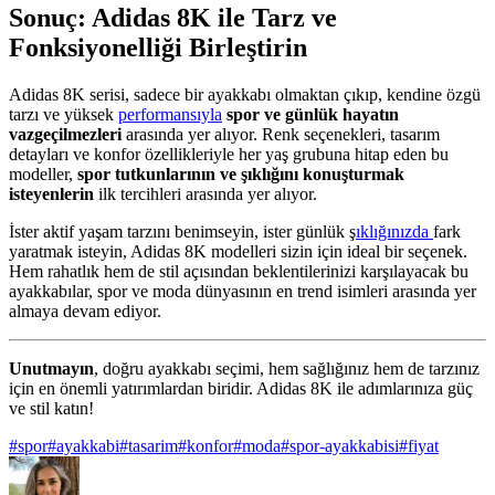
Sonuç: Adidas 8K ile Tarz ve
Fonksiyonelliği Birleştirin
Adidas 8K serisi, sadece bir ayakkabı olmaktan çıkıp, kendine özgü
tarzı ve yüksek
performansıyla
spor ve günlük hayatın
vazgeçilmezleri
arasında yer alıyor. Renk seçenekleri, tasarım
detayları ve konfor özellikleriyle her yaş grubuna hitap eden bu
modeller,
spor tutkunlarının ve şıklığını konuşturmak
isteyenlerin
ilk tercihleri arasında yer alıyor.
İster aktif yaşam tarzını benimseyin, ister günlük ş
ıklığınızda
fark
yaratmak isteyin, Adidas 8K modelleri sizin için ideal bir seçenek.
Hem rahatlık hem de stil açısından beklentilerinizi karşılayacak bu
ayakkabılar, spor ve moda dünyasının en trend isimleri arasında yer
almaya devam ediyor.
Unutmayın
, doğru ayakkabı seçimi, hem sağlığınız hem de tarzınız
için en önemli yatırımlardan biridir. Adidas 8K ile adımlarınıza güç
ve stil katın!
#
spor
#
ayakkabi
#
tasarim
#
konfor
#
moda
#
spor-ayakkabisi
#
fiyat