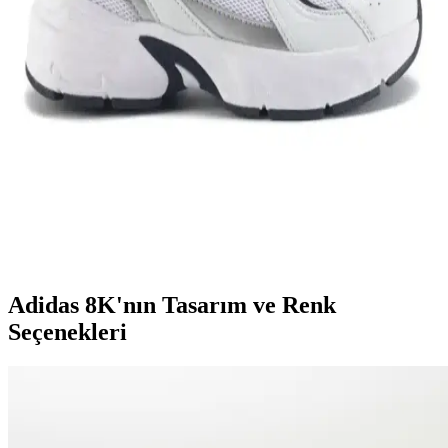
Genel Markalar Taraklı Siyah Metal Taç ve NEW
HİLL Unisex Metal Taç Karşılaştırması
İki popüler spor tacını detaylı karşılaştırıyoruz: dayanıklılık, tasarım
ve kullanıcı memnuniyetine odaklanın.
Kadın Beyaz Sneakers Karşılaştırması: Konfor ve
Şıklık İçin En İyi Seçenekler 75-90 karakter
Bu karşılaştırmada, Lumberjack ve U.S. Polo Assn. kadın beyaz
sneaker modellerinin özellikleri, kullanıcı yorumları ve kullanım
alanları detaylı şekilde inceleniyor.
Adidas 8K'nın Tasarım ve Renk
Seçenekleri