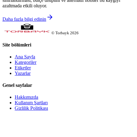
sınırlandırması, bütçe disiplini ve alternatif hobiler bu kaygıyı
azaltmada etkili oluyor.
Daha fazla bilgi edinin
©
Torbayk
2026
Site bölümleri
Ana Sayfa
Kategoriler
Etiketler
Yazarlar
Genel sayfalar
Hakkımızda
Kullanım Şartları
Gizlilik Politikası