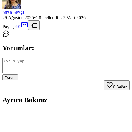
Siran Sevgi
29 Ağustos 2025
·
Güncellendi:
27 Mart 2026
Paylaş:
f
𝕏
Yorumlar:
Yorum
0
Beğen
Ayrıca Bakınız
Farklı Kullanım Senaryoları İçin Uygun Çanta
Modelleri ve Seçim Kriterleri