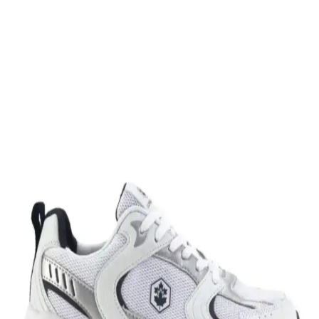
dayanıklı malzemeleriyle günlük kullanım ve hafif aktiviteler için
ideal, rahat ve uzun ömürlü bir spor ayakkabısıdır.
Leipae Erkek Çocuk Futbol Ayakkabısı Kramponu:
Çok Yönlü ve Şık Tasarım Özellikleri
Leipae erkek çocuk futbol ayakkabısı, çok yönlü kullanım,
ergonomik tasarım ve estetik detaylarıyla genç sporcuların sahadaki
performansını artırmayı hedefler.
Nike Air Force 1: Spor ve Günlük Kullanım İçin
Efsanevi Bir Ayakkabı Modeli
Nike Air Force 1, ikonik tasarımı ve teknolojik özellikleriyle spor ve
günlük yaşamda vazgeçilmez bir tercih. Konfor ve şıklığı bir araya
getirir, farklı tarzlara uyum sağlar.
Nike Team Hustle: Çok Yönlü Spor ve Günlük
Kullanım İçin Modern Ayakkabı Seçenekleri
Nike Team Hustle ayakkabıları, dayanıklılık, şıklık ve konforu bir
arada sunar. Spor ve günlük kullanım için uygun modelleriyle,
hareket özgürlüğü ve tarzı bir arada sağlar.