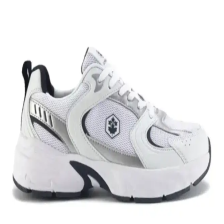
performansını artırmayı hedefler.
Nike Air Force 1: Spor ve Günlük Kullanım İçin
Efsanevi Bir Ayakkabı Modeli
Nike Air Force 1, ikonik tasarımı ve teknolojik özellikleriyle spor ve
günlük yaşamda vazgeçilmez bir tercih. Konfor ve şıklığı bir araya
getirir, farklı tarzlara uyum sağlar.
Nike Team Hustle: Çok Yönlü Spor ve Günlük
Kullanım İçin Modern Ayakkabı Seçenekleri
Nike Team Hustle ayakkabıları, dayanıklılık, şıklık ve konforu bir
arada sunar. Spor ve günlük kullanım için uygun modelleriyle,
hareket özgürlüğü ve tarzı bir arada sağlar.
Genel Markalar Taraklı Siyah Metal Taç ve NEW
HİLL Unisex Metal Taç Karşılaştırması
İki popüler spor tacını detaylı karşılaştırıyoruz: dayanıklılık, tasarım
ve kullanıcı memnuniyetine odaklanın.
Kadın Beyaz Sneakers Karşılaştırması: Konfor ve