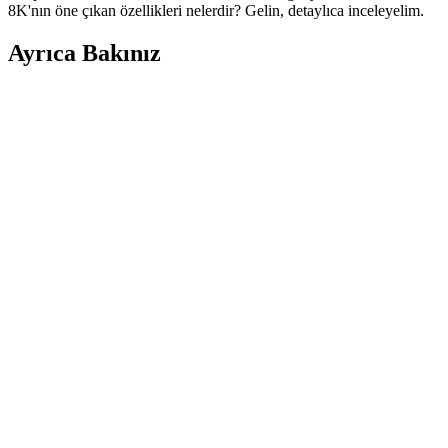
8K'nın öne çıkan özellikleri nelerdir? Gelin, detaylıca inceleyelim.
Ayrıca Bakınız
Farklı Kullanım Senaryoları İçin Uygun Çanta
Modelleri ve Seçim Kriterleri
Çanta seçimi, kullanım amacına göre değişir; ofis, seyahat, doğa
yürüyüşü ve spor için farklı modeller ve özellikler öne çıkar.
Kapasite, konfor ve dayanıklılık seçimde belirleyicidir.
Puma Shuffle 309668-25 Erkek Günlük ve Spor
Kullanımına Uygun Ayakkabı
Puma Shuffle 309668-25, hafif yastıklama ve dayanıklı taban
özellikleriyle günlük ve spor aktivitelerinde konfor sağlar, şık ve
pratik tasarımıyla öne çıkar.
Slazenger MAROON I Büyük Beden Erkek Spor
Ayakkabı Dayanıklılık ve Şıklık Sunar
Slazenger MAROON I büyük beden erkek sneaker, şık tasarımı ve