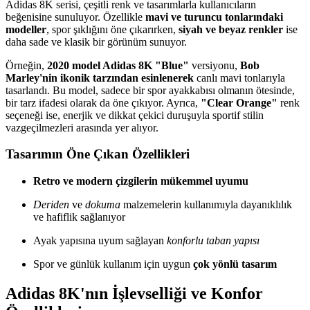
Adidas 8K serisi, çeşitli renk ve tasarımlarla kullanıcıların
beğenisine sunuluyor. Özellikle
mavi ve turuncu tonlarındaki
modeller
, spor şıklığını öne çıkarırken,
siyah ve beyaz renkler
ise
daha sade ve klasik bir görünüm sunuyor.
Örneğin,
2020 model Adidas 8K "Blue"
versiyonu,
Bob
Marley'nin ikonik tarzından esinlenerek
canlı mavi tonlarıyla
tasarlandı. Bu model, sadece bir spor ayakkabısı olmanın ötesinde,
bir tarz ifadesi olarak da öne çıkıyor. Ayrıca,
"Clear Orange"
renk
seçeneği ise, enerjik ve dikkat çekici duruşuyla sportif stilin
vazgeçilmezleri arasında yer alıyor.
Tasarımın Öne Çıkan Özellikleri
Retro ve modern çizgilerin mükemmel uyumu
Deriden
ve
dokuma
malzemelerin kullanımıyla dayanıklılık
ve hafiflik sağlanıyor
Ayak yapısına uyum sağlayan
konforlu taban yapısı
Spor ve günlük kullanım için uygun
çok yönlü tasarım
Adidas 8K'nın İşlevselliği ve Konfor