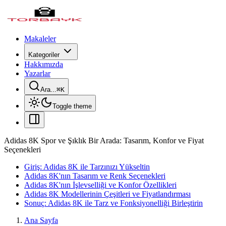
Makaleler
Kategoriler
Hakkımızda
Yazarlar
Ara...
⌘
K
Toggle theme
Adidas 8K Spor ve Şıklık Bir Arada: Tasarım, Konfor ve Fiyat
Seçenekleri
Giriş: Adidas 8K ile Tarzınızı Yükseltin
Adidas 8K'nın Tasarım ve Renk Seçenekleri
Adidas 8K'nın İşlevselliği ve Konfor Özellikleri
Adidas 8K Modellerinin Çeşitleri ve Fiyatlandırması
Sonuç: Adidas 8K ile Tarz ve Fonksiyonelliği Birleştirin
Ana Sayfa