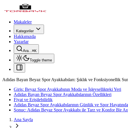
Makaleler
Kategoriler
Hakkımızda
Yazarlar
Ara...
⌘
K
Toggle theme
Adidas Bayan Beyaz Spor Ayakkabıları: Şıklık ve Fonksiyonellik Su
Giriş: Beyaz Spor Ayakkabının Moda ve İşlevsellikteki Yeri
Adidas Bayan Beyaz Spor Ayakkabılarının Özellikleri
Fiyat ve Erişilebilirlik
Adidas Beyaz Spor Ayakkabılarının Günlük ve Spor Hayatında
Sonuç: Adidas Beyaz Spor Ayakkabı ile Tarz ve Konfor Bir Ar
Ana Sayfa