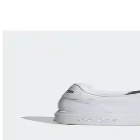
Hammer Jack Peru Hakiki Deri Kadın Spor Ayakkabıs
Hammer Jack Peru hakiki deri kadın spor ayakkabısı, çeşitli renk seçene
Erkek Çocuk Spor Ayakkabıları: Konfor, Dayanıklı
Çocukların hareket özgürlüğü ve sağlığı için uygun erkek çocuk spor ay
Adidas Lite Racer 3.0 Spor Ayakkabıları: Şıklık ve
Lite Racer 3.0, hafifliği ve şık tasarımıyla günlük yaşam ve spor aktiv
Hummel OSLO Pembe Kadın Spor Ayakkabısı: Şık v
Hummel OSLO pembe kadın spor ayakkabısı, şıklık ve konforu bir araya 
Kadın Siyah Spor Ayakkabıları: Konfor ve Şıklığın 
Kadınlar için tasarlanan Adidas siyah spor ayakkabıları, konfor, şıklı
Bounce Legends Ayakkabılarıyla Spor ve Şıklığı Bir