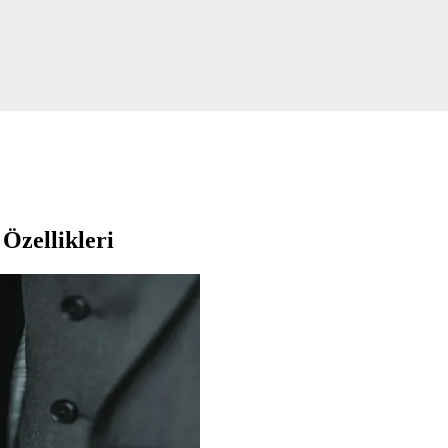
e günlük kullanım için ideal seçenekler sunar. Performansı ve tarzı bir a
for ve Şıklığın Modern Buluşması
ık spor ayakkabısıdır. Vegan malzemelerden üretilmiş olup, günlük kullanı
tırması: Malzeme, Konfor ve Dayanıklılık Analizi
ayanıklılık ve tasarım özellikleri detaylı şekilde karşılaştırılıyor. Kul
Özellikleri