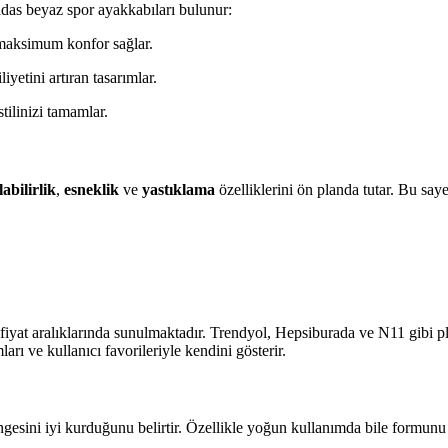
idas beyaz spor ayakkabıları bulunur:
a maksimum konfor sağlar.
iyetini artıran tasarımlar.
tilinizi tamamlar.
labilirlik
,
esneklik
ve
yastıklama
özelliklerini ön planda tutar. Bu sa
i fiyat aralıklarında sunulmaktadır. Trendyol, Hepsiburada ve N11 gibi p
arı ve kullanıcı favorileriyle kendini gösterir.
engesini iyi kurduğunu belirtir. Özellikle yoğun kullanımda bile formunu