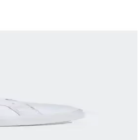
nlük kullanım için ideal bir tercih.
eçimle onların günlerini daha konforlu hale getirin.
e performansı bir arada sunan modern ayakkabılar.
i ve dayanıklılığıyla öne çıkar.
ellerle tarzınızı tamamlayın.