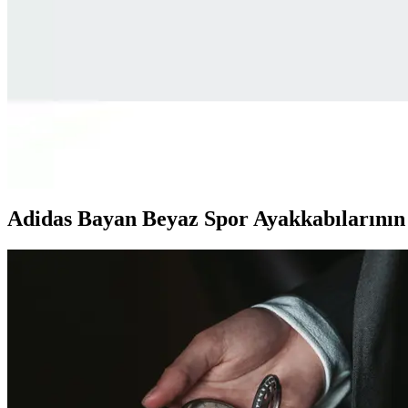
Bounce Legends ayakkabıları, hafiflik, konfor ve şık tasarımıyla spor v
Skechers Dynamight 2.0 Kadın Spor Ayakkabısı: Kon
Skechers Dynamight 2.0, kadınlar için tasarlanmış hafif, konforlu ve ş
Adidas GW9250 ve IF4033 Spor Ayakkabıları Karşılaş
İki Adidas spor ayakkabısı olan GW9250 ve IF4033'ün malzeme, konfor, d
dezavantajları ortaya konuyor.
Adidas Bayan Beyaz Spor Ayakkabılarının 