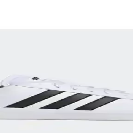
ı Günlük Kullanım ve Tasarım Özellikleri
kleriyle rahatlık ve şıklık sunar, dayanıklı yapısı ve uygun fiyatıyla gü
lık ve Moda Trendleri Hakkında Kapsamlı Rehber
akkabıları, dayanıklılık ve moda trendlerini bir arada sunuyor, doğru s
 Konforun Buluşma Noktası
iteleri için ideal, çeşitli renk seçenekleriyle tarzınıza uygun, konfor v
e Konforlu Günlük Kullanım Ayakkabısı
getirerek günlük ve spor aktivitelerinde ideal kullanım sağlar, hafifliğ
Buluştuğu Adidas Modelleri
k ve dayanıklılığı bir arada sunar. Günlük ve spor kullanımına uygun mod
 Arada Yakalayın