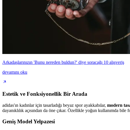
Arkadaşlarınızın 'Bunu nereden buldun?' diye soracağı 10 alışveriş
devamını oku
Estetik ve Fonksiyonellik Bir Arada
adidas'ın kadınlar için tasarladığı beyaz spor ayakkabılar,
modern tasa
dayanıklılık açısından da öne çıkar. Özellikle yoğun kullanımda bile
Geniş Model Yelpazesi