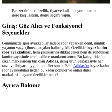
Benzer ürünleri özellik, fiyat ve kullanıcı yorumlarına
göre karşılaştırın, doğru seçimi yapın.
Giriş: Göz Alıcı ve Fonksiyonel
Seçenekler
Günümüzde spor ayakkabılar sadece spor yaparken değil, günlük
yaşamın vazgeçilmez parçaları haline geldi. Özellikle
beyaz kadın
spor ayakkabılar
, hem şıklıklarıyla dikkat çeker hem de sundukları
konfor sayesinde tercih edilme oranlarını artırır. Bu kategoride öne
çıkan markalardan biri olan
Adidas
, geniş ürün yelpazesiyle her
tarza ve ihtiyaca uygun modeller sunar. Peki,
Adidas’ın
beyaz kadın
spor ayakkabıları neden bu kadar popüler ve onları diğer
markalardan ayıran özellikler neler?
Ayrıca Bakınız
Hammer Jack Peru Hakiki Deri Kadın Spor
Ayakkabısı Günlük Kullanım ve Tasarım Özellikleri