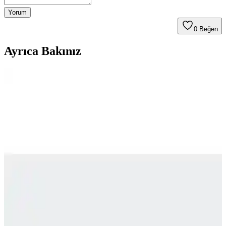
Yorum
0
Beğen
Ayrıca Bakınız
Hammer Jack Peru Hakiki Deri Kadın Spor
Ayakkabısı Günlük Kullanım ve Tasarım Özellikleri
Hammer Jack Peru hakiki deri kadın spor ayakkabısı, çeşitli renk
seçenekleriyle rahatlık ve şıklık sunar, dayanıklı yapısı ve uygun
fiyatıyla günlük kullanım için ideal bir tercih.
Erkek Çocuk Spor Ayakkabıları: Konfor,
Dayanıklılık ve Moda Trendleri Hakkında
Kapsamlı Rehber
Çocukların hareket özgürlüğü ve sağlığı için uygun erkek çocuk
spor ayakkabıları, dayanıklılık ve moda trendlerini bir arada
sunuyor, doğru seçimle onların günlerini daha konforlu hale getirin.