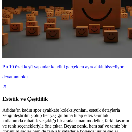
Bu 10 özel keşfi yapanlar kendini gerçekten ayrıcalıklı hissediyor
devamını oku
Estetik ve Çeşitlilik
Adidas’ın kadın spor ayakkabı koleksiyonları, estetik detaylarla
zenginleştirilmiş olup her yaş grubuna hitap eder. Günlük
kullanımda rahatlık ve şıklığı bir arada sunan modeller, farklı tasarım
ve renk seçenekleriyle öne çıkar.
Beyaz renk
, hem saf ve temiz bir
görünüm sağlar hem de farklı kıyafetlerle kolayca uyum sağlar.