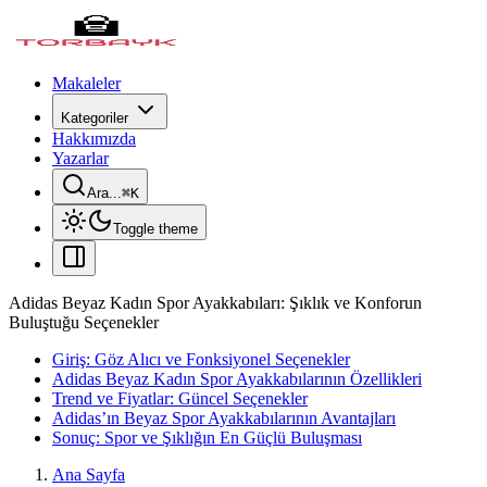
Makaleler
Kategoriler
Hakkımızda
Yazarlar
Ara...
⌘
K
Toggle theme
Adidas Beyaz Kadın Spor Ayakkabıları: Şıklık ve Konforun
Buluştuğu Seçenekler
Giriş: Göz Alıcı ve Fonksiyonel Seçenekler
Adidas Beyaz Kadın Spor Ayakkabılarının Özellikleri
Trend ve Fiyatlar: Güncel Seçenekler
Adidas’ın Beyaz Spor Ayakkabılarının Avantajları
Sonuç: Spor ve Şıklığın En Güçlü Buluşması
Ana Sayfa