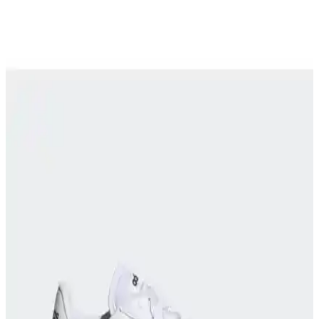
Hammer Jack Peru hakiki deri kadın spor ayakkabısı, çeşitli renk
seçenekleriyle rahatlık ve şıklık sunar, dayanıklı yapısı ve uygun
fiyatıyla günlük kullanım için ideal bir tercih.
Erkek Çocuk Spor Ayakkabıları: Konfor,
Dayanıklılık ve Moda Trendleri Hakkında
Kapsamlı Rehber
Çocukların hareket özgürlüğü ve sağlığı için uygun erkek çocuk
spor ayakkabıları, dayanıklılık ve moda trendlerini bir arada
sunuyor, doğru seçimle onların günlerini daha konforlu hale getirin.
Adidas Lite Racer 3.0 Spor Ayakkabıları: Şıklık ve
Konforun Buluşma Noktası
Lite Racer 3.0, hafifliği ve şık tasarımıyla günlük yaşam ve spor
aktiviteleri için ideal, çeşitli renk seçenekleriyle tarzınıza uygun,
konfor ve performansı bir arada sunan modern ayakkabılar.
Hummel OSLO Pembe Kadın Spor Ayakkabısı: Şık
ve Konforlu Günlük Kullanım Ayakkabısı
Hummel OSLO pembe kadın spor ayakkabısı, şıklık ve konforu bir