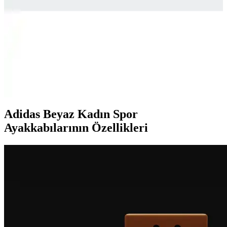
Adidas GW9250 ve IF4033 Spor Ayakkabıları
Karşılaştırması: Malzeme, Konfor ve Dayanıklılık
Analizi
İki Adidas spor ayakkabısı olan GW9250 ve IF4033'ün malzeme,
konfor, dayanıklılık ve tasarım özellikleri detaylı şekilde
karşılaştırılıyor. Kullanıcı yorumları ve performans kriterleriyle
ürünlerin avantajları ve dezavantajları ortaya konuyor.
Adidas Beyaz Kadın Spor
Ayakkabılarının Özellikleri