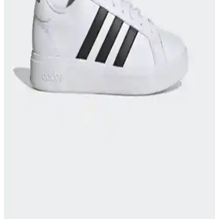
araya getirerek günlük ve spor aktivitelerinde ideal kullanım sağlar,
hafifliği ve dayanıklılığıyla öne çıkar.
Kadın Siyah Spor Ayakkabıları: Konfor ve Şıklığın
Buluştuğu Adidas Modelleri
Kadınlar için tasarlanan Adidas siyah spor ayakkabıları, konfor,
şıklık ve dayanıklılığı bir arada sunar. Günlük ve spor kullanımına
uygun modellerle tarzınızı tamamlayın.
Bounce Legends Ayakkabılarıyla Spor ve Şıklığı Bir
Arada Yakalayın
Bounce Legends ayakkabıları, hafiflik, konfor ve şık tasarımıyla
spor ve günlük kullanım için ideal seçenekler sunar. Performansı ve
tarzı bir arada arayanlara uygun fiyat avantajlarıyla ulaşabilir.
Skechers Dynamight 2.0 Kadın Spor Ayakkabısı:
Konfor ve Şıklığın Modern Buluşması
Skechers Dynamight 2.0, kadınlar için tasarlanmış hafif, konforlu ve
şık spor ayakkabısıdır. Vegan malzemelerden üretilmiş olup, günlük
kullanım ve spor aktiviteleri için ideal bir seçenektir.