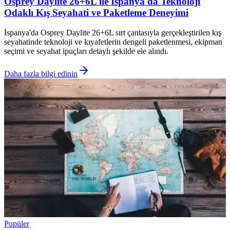
Osprey Daylite 26+6L ile İspanya'da Teknoloji
Odaklı Kış Seyahati ve Paketleme Deneyimi
İspanya'da Osprey Daylite 26+6L sırt çantasıyla gerçekleştirilen kış
seyahatinde teknoloji ve kıyafetlerin dengeli paketlenmesi, ekipman
seçimi ve seyahat ipuçları detaylı şekilde ele alındı.
Daha fazla bilgi edinin
Popüler