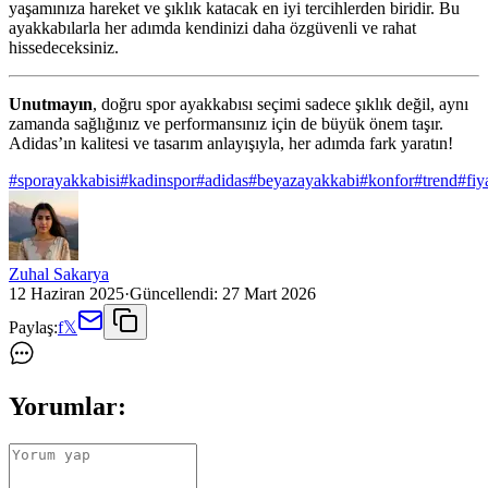
yaşamınıza hareket ve şıklık katacak en iyi tercihlerden biridir. Bu
ayakkabılarla her adımda kendinizi daha özgüvenli ve rahat
hissedeceksiniz.
Unutmayın
, doğru spor ayakkabısı seçimi sadece şıklık değil, aynı
zamanda sağlığınız ve performansınız için de büyük önem taşır.
Adidas’ın kalitesi ve tasarım anlayışıyla, her adımda fark yaratın!
#
sporayakkabisi
#
kadinspor
#
adidas
#
beyazayakkabi
#
konfor
#
trend
#
fiy
Zuhal Sakarya
12 Haziran 2025
·
Güncellendi:
27 Mart 2026
Paylaş:
f
𝕏
Yorumlar: