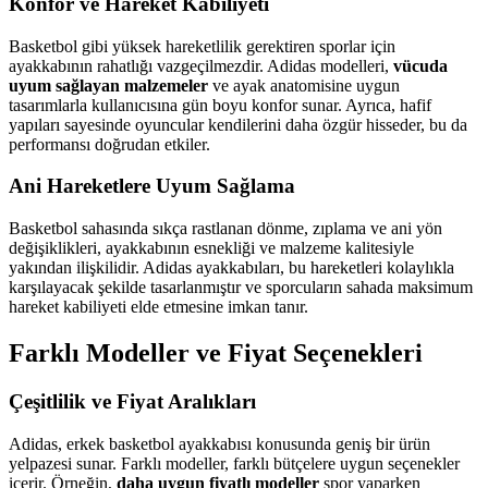
Konfor ve Hareket Kabiliyeti
Basketbol gibi yüksek hareketlilik gerektiren sporlar için
ayakkabının rahatlığı vazgeçilmezdir. Adidas modelleri,
vücuda
uyum sağlayan malzemeler
ve ayak anatomisine uygun
tasarımlarla kullanıcısına gün boyu konfor sunar. Ayrıca, hafif
yapıları sayesinde oyuncular kendilerini daha özgür hisseder, bu da
performansı doğrudan etkiler.
Ani Hareketlere Uyum Sağlama
Basketbol sahasında sıkça rastlanan dönme, zıplama ve ani yön
değişiklikleri, ayakkabının esnekliği ve malzeme kalitesiyle
yakından ilişkilidir. Adidas ayakkabıları, bu hareketleri kolaylıkla
karşılayacak şekilde tasarlanmıştır ve sporcuların sahada maksimum
hareket kabiliyeti elde etmesine imkan tanır.
Farklı Modeller ve Fiyat Seçenekleri
Çeşitlilik ve Fiyat Aralıkları
Adidas, erkek basketbol ayakkabısı konusunda geniş bir ürün
yelpazesi sunar. Farklı modeller, farklı bütçelere uygun seçenekler
içerir. Örneğin,
daha uygun fiyatlı modeller
spor yaparken