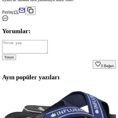
Paylaş:
f
𝕏
Yorumlar:
Yorum
0
Beğen
Ayın popüler yazıları