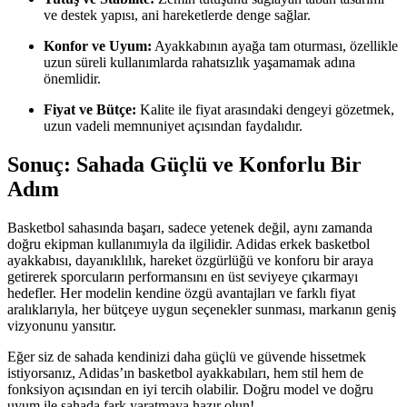
ve destek yapısı, ani hareketlerde denge sağlar.
Konfor ve Uyum:
Ayakkabının ayağa tam oturması, özellikle
uzun süreli kullanımlarda rahatsızlık yaşamamak adına
önemlidir.
Fiyat ve Bütçe:
Kalite ile fiyat arasındaki dengeyi gözetmek,
uzun vadeli memnuniyet açısından faydalıdır.
Sonuç: Sahada Güçlü ve Konforlu Bir
Adım
Basketbol sahasında başarı, sadece yetenek değil, aynı zamanda
doğru ekipman kullanımıyla da ilgilidir. Adidas erkek basketbol
ayakkabısı, dayanıklılık, hareket özgürlüğü ve konforu bir araya
getirerek sporcuların performansını en üst seviyeye çıkarmayı
hedefler. Her modelin kendine özgü avantajları ve farklı fiyat
aralıklarıyla, her bütçeye uygun seçenekler sunması, markanın geniş
vizyonunu yansıtır.
Eğer siz de sahada kendinizi daha güçlü ve güvende hissetmek
istiyorsanız, Adidas’ın basketbol ayakkabıları, hem stil hem de
fonksiyon açısından en iyi tercih olabilir. Doğru model ve doğru
uyum ile sahada fark yaratmaya hazır olun!