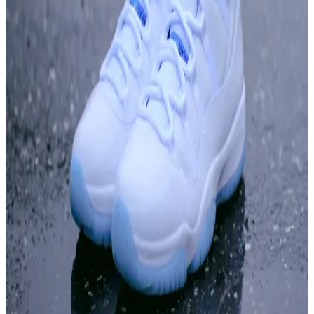
Nike Team Hustle serisi, genç ve çocuk basketbolcular için
dayanıklı, hafif ve şık tasarımlı ayakkabılar sunar. Güçlü performans
ve modern tasarımın birleşimi, hareket özgürlüğü ve güvenlik sağlar.
Nike Team Hustle Basketbol Ayakkabısı:
Performans ve Tarzın Buluştuğu En İyi Seçenekler
Nike Team Hustle basketbol ayakkabıları, dayanıklı malzeme,
konfor ve şık tasarımıyla gençler ve çocuklar için ideal. Yüksek
tutuş ve hafif yastıklama teknolojisiyle performansı artırır.
Kobe Yeşil Ayakkabılar: Performans ve Estetiği Bir
Arada Sunan Tasarımlar
Kobe'nin yeşil ayakkabıları, yüksek performans ve şık tasarımıyla
spor ve günlük kullanıma uygun, koleksiyon değeri yüksek
modelleri içerir.
Kırmızı Air Jordan Modelleriyle Şıklık ve
Performansı Bir Arada Yakalayın
Kırmızı Air Jordan modelleri, enerjik tasarımı ve yüksek
performansıyla spor ve günlük şıklığın vazgeçilmezi oluyor. Farklı
modeller ve avantajlar için detaylar burada.