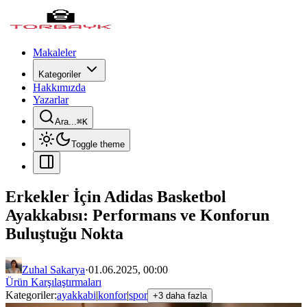
Makaleler
Kategoriler
Hakkımızda
Yazarlar
Ara...
⌘
K
Toggle theme
Erkekler İçin Adidas Basketbol
Ayakkabısı: Performans ve Konforun
Buluştuğu Nokta
Zuhal Sakarya
·
01.06.2025, 00:00
Ürün Karşılaştırmaları
Kategoriler:
ayakkabi
|
konfor
|
spor
+3 daha fazla