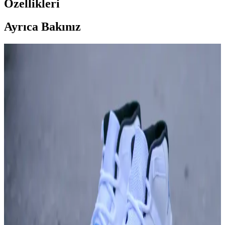
Özellikleri
Ayrıca Bakınız
Luka Doncic ve Ayakkabı Seçimleri: Spor
Performansıyla Moda Dünyasını Buluşturuyor
Luka Doncic'in ayakkabı seçimleri, performans ve stilin mükemmel
uyumunu yansıtıyor. Güncel trendler ve favori modelleriyle gençlere
ilham veriyor.
Nike Mavi Basketbol Ayakkabıları: Performans ve
Şıklığın Modern Buluşması
Nike'ın mavi basketbol ayakkabıları, üstün teknolojiler ve şık
tasarımlarla hem spor hem de günlük kullanım için ideal.
Dayanıklılık, konfor ve stil bir arada.
Nike Team Hustle Basketbol Ayakkabıları:
Performans ve Şıklığın Modern Buluşması