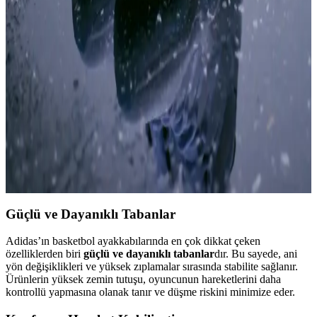
Erkekler İçin Air Jordan Mid 1 Ayakkabıları: Stil ve
Konforun Mükemmel Buluşması
Air Jordan Mid 1 erkek modelleri, şık tasarımı ve yüksek konforuyla
spor ve günlük yaşamda tercih edilen ikonik ayakkabılardır.
Air Jordan 11 Retro: Spor ve Moda Tutkunlarının
Beğenisini Kazanan İkonik Ayakkabı Modeli
Air Jordan 11 Retro, şıklık ve performansı bir arada sunan ikonik
spor ayakkabısıdır. Modern tasarımı, dayanıklılığı ve konforuyla
hem sporcuların hem de moda severlerin favorisi.
Güçlü ve Dayanıklı Tabanlar
Adidas’ın basketbol ayakkabılarında en çok dikkat çeken
özelliklerden biri
güçlü ve dayanıklı tabanlar
dır. Bu sayede, ani
yön değişiklikleri ve yüksek zıplamalar sırasında stabilite sağlanır.
Ürünlerin yüksek zemin tutuşu, oyuncunun hareketlerini daha
kontrollü yapmasına olanak tanır ve düşme riskini minimize eder.