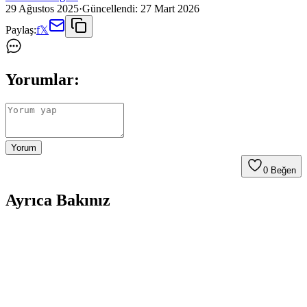
29 Ağustos 2025
·
Güncellendi:
27 Mart 2026
Paylaş:
f
𝕏
Yorumlar:
Yorum
0
Beğen
Ayrıca Bakınız
Farklı Kullanım Senaryoları İçin Uygun Çanta
Modelleri ve Seçim Kriterleri
Çanta seçimi, kullanım amacına göre değişir; ofis, seyahat, doğa
yürüyüşü ve spor için farklı modeller ve özellikler öne çıkar.