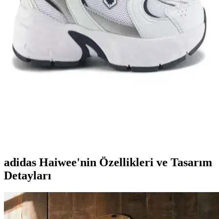
arada sunar. Spor ve günlük kullanım için uygun modelleriyle,
hareket özgürlüğü ve tarzı bir arada sağlar.
Genel Markalar Taraklı Siyah Metal Taç ve NEW
HİLL Unisex Metal Taç Karşılaştırması
İki popüler spor tacını detaylı karşılaştırıyoruz: dayanıklılık, tasarım
ve kullanıcı memnuniyetine odaklanın.
Kadın Beyaz Sneakers Karşılaştırması: Konfor ve
Şıklık İçin En İyi Seçenekler 75-90 karakter
Bu karşılaştırmada, Lumberjack ve U.S. Polo Assn. kadın beyaz
sneaker modellerinin özellikleri, kullanıcı yorumları ve kullanım
alanları detaylı şekilde inceleniyor.
adidas Haiwee'nin Özellikleri ve Tasarım
Detayları