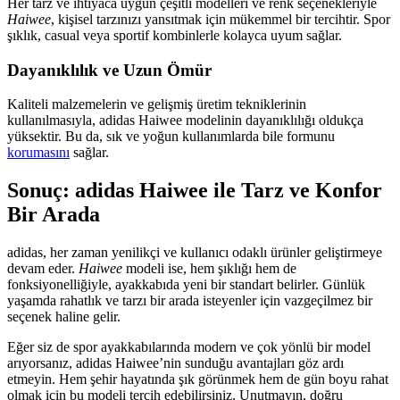
Her tarz ve ihtiyaca uygun çeşitli modelleri ve renk seçenekleriyle
Haiwee
, kişisel tarzınızı yansıtmak için mükemmel bir tercihtir. Spor
şıklık, casual veya sportif kombinlerle kolayca uyum sağlar.
Dayanıklılık ve Uzun Ömür
Kaliteli malzemelerin ve gelişmiş üretim tekniklerinin
kullanılmasıyla, adidas Haiwee modelinin dayanıklılığı oldukça
yüksektir. Bu da, sık ve yoğun kullanımlarda bile formunu
korumasını
sağlar.
Sonuç: adidas Haiwee ile Tarz ve Konfor
Bir Arada
adidas, her zaman yenilikçi ve kullanıcı odaklı ürünler geliştirmeye
devam eder.
Haiwee
modeli ise, hem şıklığı hem de
fonksiyonelliğiyle, ayakkabıda yeni bir standart belirler. Günlük
yaşamda rahatlık ve tarzı bir arada isteyenler için vazgeçilmez bir
seçenek haline gelir.
Eğer siz de spor ayakkabılarında modern ve çok yönlü bir model
arıyorsanız, adidas Haiwee’nin sunduğu avantajları göz ardı
etmeyin. Hem şehir hayatında şık görünmek hem de gün boyu rahat
olmak için bu modeli tercih edebilirsiniz. Unutmayın, doğru