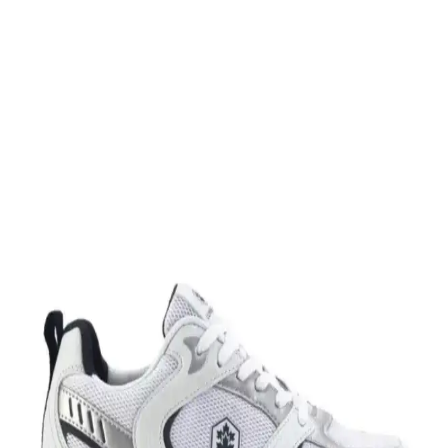
Slazenger MAROON I büyük beden erkek sneaker, şık tasarımı ve
dayanıklı malzemeleriyle günlük kullanım ve hafif aktiviteler için
ideal, rahat ve uzun ömürlü bir spor ayakkabısıdır.
Leipae Erkek Çocuk Futbol Ayakkabısı Kramponu:
Çok Yönlü ve Şık Tasarım Özellikleri
Leipae erkek çocuk futbol ayakkabısı, çok yönlü kullanım,
ergonomik tasarım ve estetik detaylarıyla genç sporcuların sahadaki
performansını artırmayı hedefler.
Nike Air Force 1: Spor ve Günlük Kullanım İçin
Efsanevi Bir Ayakkabı Modeli
Nike Air Force 1, ikonik tasarımı ve teknolojik özellikleriyle spor ve
günlük yaşamda vazgeçilmez bir tercih. Konfor ve şıklığı bir araya
getirir, farklı tarzlara uyum sağlar.
Nike Team Hustle: Çok Yönlü Spor ve Günlük
Kullanım İçin Modern Ayakkabı Seçenekleri
Nike Team Hustle ayakkabıları, dayanıklılık, şıklık ve konforu bir