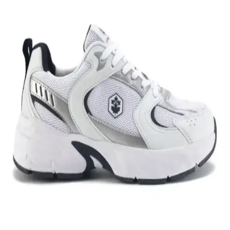
Nike Air Force 1: Spor ve Günlük Kullanım İçin
Efsanevi Bir Ayakkabı Modeli
Nike Air Force 1, ikonik tasarımı ve teknolojik özellikleriyle spor ve
günlük yaşamda vazgeçilmez bir tercih. Konfor ve şıklığı bir araya
getirir, farklı tarzlara uyum sağlar.
Nike Team Hustle: Çok Yönlü Spor ve Günlük
Kullanım İçin Modern Ayakkabı Seçenekleri
Nike Team Hustle ayakkabıları, dayanıklılık, şıklık ve konforu bir
arada sunar. Spor ve günlük kullanım için uygun modelleriyle,
hareket özgürlüğü ve tarzı bir arada sağlar.
Genel Markalar Taraklı Siyah Metal Taç ve NEW
HİLL Unisex Metal Taç Karşılaştırması
İki popüler spor tacını detaylı karşılaştırıyoruz: dayanıklılık, tasarım
ve kullanıcı memnuniyetine odaklanın.
Kadın Beyaz Sneakers Karşılaştırması: Konfor ve
Şıklık İçin En İyi Seçenekler 75-90 karakter