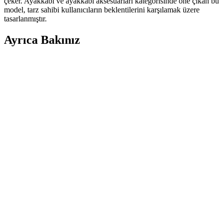
çeker. Ayakkabı ve ayakkabı aksesuarları kategorisinde öne çıkan bu
model, tarz sahibi kullanıcıların beklentilerini karşılamak üzere
tasarlanmıştır.
Ayrıca Bakınız
Farklı Kullanım Senaryoları İçin Uygun Çanta
Modelleri ve Seçim Kriterleri
Çanta seçimi, kullanım amacına göre değişir; ofis, seyahat, doğa
yürüyüşü ve spor için farklı modeller ve özellikler öne çıkar.
Kapasite, konfor ve dayanıklılık seçimde belirleyicidir.
Puma Shuffle 309668-25 Erkek Günlük ve Spor
Kullanımına Uygun Ayakkabı
Puma Shuffle 309668-25, hafif yastıklama ve dayanıklı taban
özellikleriyle günlük ve spor aktivitelerinde konfor sağlar, şık ve
pratik tasarımıyla öne çıkar.
Slazenger MAROON I Büyük Beden Erkek Spor
Ayakkabı Dayanıklılık ve Şıklık Sunar