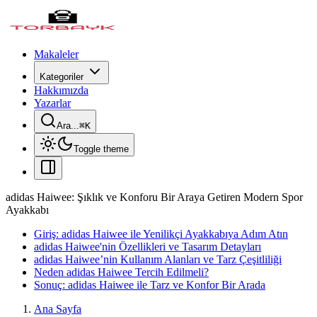
Makaleler
Kategoriler
Hakkımızda
Yazarlar
Ara...
⌘
K
Toggle theme
adidas Haiwee: Şıklık ve Konforu Bir Araya Getiren Modern Spor
Ayakkabı
Giriş: adidas Haiwee ile Yenilikçi Ayakkabıya Adım Atın
adidas Haiwee'nin Özellikleri ve Tasarım Detayları
adidas Haiwee’nin Kullanım Alanları ve Tarz Çeşitliliği
Neden adidas Haiwee Tercih Edilmeli?
Sonuç: adidas Haiwee ile Tarz ve Konfor Bir Arada
Ana Sayfa