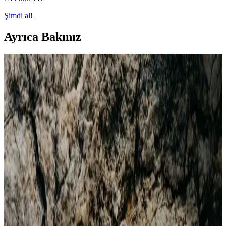
Şimdi al!
Ayrıca Bakınız
Adidas Outdoor Yürüyüş Ayakkabıları
Karşılaştırması: Su Geçirmezlik, Konfor ve
Dayanıklılık
İki adidas outdoor ayakkabısı karşılaştırmasıyla su geçirmezlik,
konfor ve dayanıklılık özelliklerini keşfedin. Hangi model daha
uygun ve performanslı? Detaylar burada.
Adidas Lite Racer 3.0 Spor Ayakkabıları: Şıklık ve
Konforun Buluşma Noktası
Lite Racer 3.0, hafifliği ve şık tasarımıyla günlük yaşam ve spor
aktiviteleri için ideal, çeşitli renk seçenekleriyle tarzınıza uygun,
konfor ve performansı bir arada sunan modern ayakkabılar.
adidas Superstar Gold: Şıklık ve Konforun