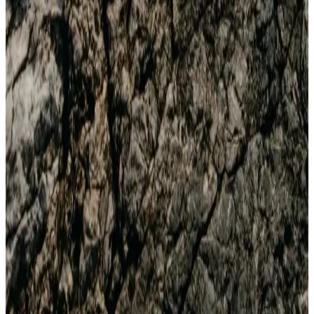
Adidas sandaletleri, hafif, ergonomik ve şık tasarımlarıyla yaz
aylarında rahatlık ve stil sunar. Geniş ürün yelpazesiyle her yaşa
uygun modelleriyle öne çıkar.
Adidas Rivalry Low Erkek Spor Ayakkabısı:
Günlük Şıklık ve Sokak Modasının Buluşması
Adidas Rivalry Low Erkek modeli, şık tasarımı ve rahatlığıyla sokak
modasının vazgeçilmezi. Dayanıklı malzemeleri ve uygun fiyatıyla
her erkeğin dolabında yer almalı.
Adidas Duramo RC ve Runfalcon 5 Karşılaştırması:
Malzeme, Konfor ve Fiyat Analizi
İki popüler adidas koşu ayakkabısı Duramo RC ve Runfalcon 5'in
malzeme, konfor, dayanıklılık ve fiyat özelliklerini detaylı şekilde
karşılaştırıyoruz.
Kadın Siyah Spor Ayakkabıları: Konfor ve Şıklığın
Buluştuğu Adidas Modelleri
Kadınlar için tasarlanan Adidas siyah spor ayakkabıları, konfor,