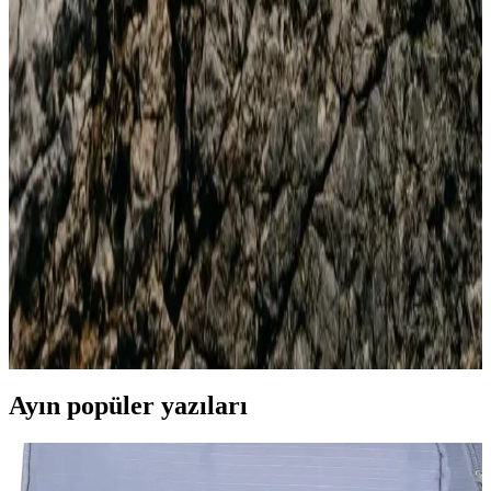
Adidas Rivalry Low Erkek modeli, şık tasarımı ve rahatlığıyla sokak
modasının vazgeçilmezi. Dayanıklı malzemeleri ve uygun fiyatıyla
her erkeğin dolabında yer almalı.
Adidas Duramo RC ve Runfalcon 5 Karşılaştırması:
Malzeme, Konfor ve Fiyat Analizi
İki popüler adidas koşu ayakkabısı Duramo RC ve Runfalcon 5'in
malzeme, konfor, dayanıklılık ve fiyat özelliklerini detaylı şekilde
karşılaştırıyoruz.
Kadın Siyah Spor Ayakkabıları: Konfor ve Şıklığın
Buluştuğu Adidas Modelleri
Kadınlar için tasarlanan Adidas siyah spor ayakkabıları, konfor,
şıklık ve dayanıklılığı bir arada sunar. Günlük ve spor kullanımına
uygun modellerle tarzınızı tamamlayın.
Ayın popüler yazıları