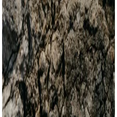
Buluştuğu Modern Spor Ayakkabı
Adidas Superstar Gold, şık tasarımı ve konforuyla günlük ve özel
anlar için ideal, dayanıklı ve modaya uygun bir spor ayakkabısıdır.
Adidas Hoops 3.0 ve 4.0 Spor Ayakkabıları
Karşılaştırması: Malzeme, Konfor ve Dayanıklılık
Analizi
İki adidas spor ayakkabısının malzeme, konfor ve dayanıklılık
özellikleri karşılaştırılarak, günlük kullanım ve kullanıcı
memnuniyeti açısından detaylı analiz sunuluyor.
Adidas Sandaletleri: Konfor ve Şıklığı Bir Arada
Sunan Yazlık Modeller
Adidas sandaletleri, hafif, ergonomik ve şık tasarımlarıyla yaz
aylarında rahatlık ve stil sunar. Geniş ürün yelpazesiyle her yaşa
uygun modelleriyle öne çıkar.
Adidas Rivalry Low Erkek Spor Ayakkabısı:
Günlük Şıklık ve Sokak Modasının Buluşması