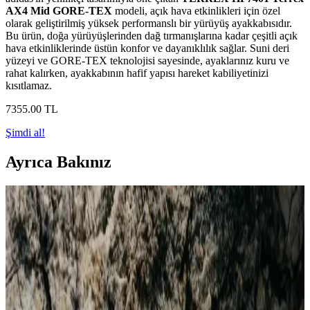
AX4 Mid GORE-TEX
modeli, açık hava etkinlikleri için özel
olarak geliştirilmiş yüksek performanslı bir yürüyüş ayakkabısıdır.
Bu ürün, doğa yürüyüşlerinden dağ tırmanışlarına kadar çeşitli açık
hava etkinliklerinde üstün konfor ve dayanıklılık sağlar. Suni deri
yüzeyi ve GORE-TEX teknolojisi sayesinde, ayaklarınız kuru ve
rahat kalırken, ayakkabının hafif yapısı hareket kabiliyetinizi
kısıtlamaz.
7355
.00
TL
Şimdi al!
Ayrıca Bakınız
Adidas Outdoor Yürüyüş Ayakkabıları
Karşılaştırması: Su Geçirmezlik, Konfor ve
Dayanıklılık
İki adidas outdoor ayakkabısı karşılaştırmasıyla su geçirmezlik,
konfor ve dayanıklılık özelliklerini keşfedin. Hangi model daha
uygun ve performanslı? Detaylar burada.