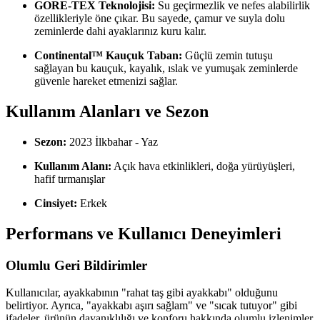
GORE-TEX Teknolojisi:
Su geçirmezlik ve nefes alabilirlik
özellikleriyle öne çıkar. Bu sayede, çamur ve suyla dolu
zeminlerde dahi ayaklarınız kuru kalır.
Continental™ Kauçuk Taban:
Güçlü zemin tutuşu
sağlayan bu kauçuk, kayalık, ıslak ve yumuşak zeminlerde
güvenle hareket etmenizi sağlar.
Kullanım Alanları ve Sezon
Sezon:
2023 İlkbahar - Yaz
Kullanım Alanı:
Açık hava etkinlikleri, doğa yürüyüşleri,
hafif tırmanışlar
Cinsiyet:
Erkek
Performans ve Kullanıcı Deneyimleri
Olumlu Geri Bildirimler
Kullanıcılar, ayakkabının "rahat taş gibi ayakkabı" olduğunu
belirtiyor. Ayrıca, "ayakkabı aşırı sağlam" ve "sıcak tutuyor" gibi
ifadeler, ürünün dayanıklılığı ve konforu hakkında olumlu izlenimler