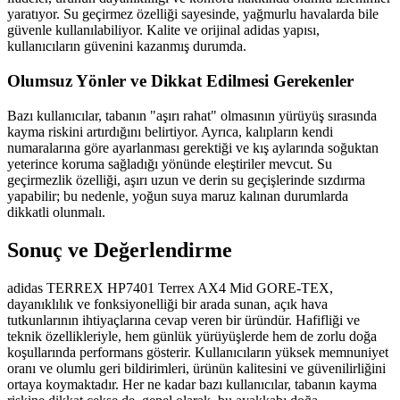
yaratıyor. Su geçirmez özelliği sayesinde, yağmurlu havalarda bile
güvenle kullanılabiliyor. Kalite ve orijinal adidas yapısı,
kullanıcıların güvenini kazanmış durumda.
Olumsuz Yönler ve Dikkat Edilmesi Gerekenler
Bazı kullanıcılar, tabanın "aşırı rahat" olmasının yürüyüş sırasında
kayma riskini artırdığını belirtiyor. Ayrıca, kalıpların kendi
numaralarına göre ayarlanması gerektiği ve kış aylarında soğuktan
yeterince koruma sağladığı yönünde eleştiriler mevcut. Su
geçirmezlik özelliği, aşırı uzun ve derin su geçişlerinde sızdırma
yapabilir; bu nedenle, yoğun suya maruz kalınan durumlarda
dikkatli olunmalı.
Sonuç ve Değerlendirme
adidas TERREX HP7401 Terrex AX4 Mid GORE-TEX,
dayanıklılık ve fonksiyonelliği bir arada sunan, açık hava
tutkunlarının ihtiyaçlarına cevap veren bir üründür. Hafifliği ve
teknik özellikleriyle, hem günlük yürüyüşlerde hem de zorlu doğa
koşullarında performans gösterir. Kullanıcıların yüksek memnuniyet
oranı ve olumlu geri bildirimleri, ürünün kalitesini ve güvenilirliğini
ortaya koymaktadır. Her ne kadar bazı kullanıcılar, tabanın kayma