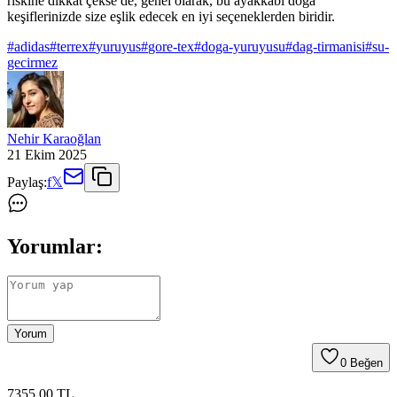
riskine dikkat çekse de, genel olarak, bu ayakkabı doğa
keşiflerinizde size eşlik edecek en iyi seçeneklerden biridir.
#
adidas
#
terrex
#
yuruyus
#
gore-tex
#
doga-yuruyusu
#
dag-tirmanisi
#
su-
gecirmez
Nehir Karaoğlan
21 Ekim 2025
Paylaş:
f
𝕏
Yorumlar:
Yorum
0
Beğen
7355
.00
TL