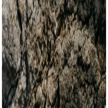
Adidas Lite Racer 3.0 Spor Ayakkabıları: Şıklık ve
Konforun Buluşma Noktası
Lite Racer 3.0, hafifliği ve şık tasarımıyla günlük yaşam ve spor
aktiviteleri için ideal, çeşitli renk seçenekleriyle tarzınıza uygun,
konfor ve performansı bir arada sunan modern ayakkabılar.
adidas Superstar Gold: Şıklık ve Konforun
Buluştuğu Modern Spor Ayakkabı
Adidas Superstar Gold, şık tasarımı ve konforuyla günlük ve özel
anlar için ideal, dayanıklı ve modaya uygun bir spor ayakkabısıdır.
Adidas Hoops 3.0 ve 4.0 Spor Ayakkabıları
Karşılaştırması: Malzeme, Konfor ve Dayanıklılık
Analizi
İki adidas spor ayakkabısının malzeme, konfor ve dayanıklılık
özellikleri karşılaştırılarak, günlük kullanım ve kullanıcı
memnuniyeti açısından detaylı analiz sunuluyor.
Adidas Sandaletleri: Konfor ve Şıklığı Bir Arada
Sunan Yazlık Modeller