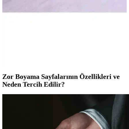
DarkellaStore'un kedi tacı, cosplay ve günlük kullanıma uygun, şık
ve eğlenceli tasarımıyla öne çıkan bir aksesuar. Detaylı işçiliği ve
hareketli kulaklarıyla tarzınızı tamamlar.
Naruto Uzamaki Temalı Metal Kafa Bandı
İncelemesi ve Kullanıcı Yorumları
Naruto Uzamaki temalı metal kafa bandı, dayanıklı tasarımı ve
karakter detaylarıyla cosplay tutkunlarının ilgisini çekiyor. Kullanım
kolaylığı ve müşteri memnuniyeti öne çıkan özellikler arasında yer
alıyor.
Zor Boyama Sayfalarının Özellikleri ve
Neden Tercih Edilir?