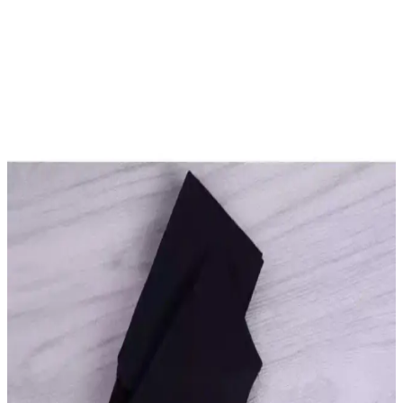
One Piece Karışık Karakterler Silikon Anahtarlık:
Koleksiyonunuzu Zenginleştirecek Benzersiz
Tasarım
One Piece hayranları için tasarlanmış dayanıklı ve canlı silikon
anahtarlıklar, favori karakterlerinizi taşıma ve koleksiyon yapma
imkanı sunar. Şık ve fonksiyonel ürünlerle tarzınızı yansıtın.
İYİ MODA Siyah Beyaz Çizgili Kolluk: Gençler İçin
Şık ve Fonksiyonel Aksesuarlar
Siyah ve beyaz renklerde, punk ve grunge tarzını yansıtan bu çizgili
kolluk, şık tasarımı ve dayanıklı pamuklu kumaşıyla gençlerin
favorisi oluyor.
Naruto Silikon Anahtarlık: Dayanıklı ve Enerjik
Tasarımıyla Favori Aksesuariniz
Yüksek kaliteli silikon malzemeden üretilen Naruto anahtarlık, canlı
renkler ve dayanıklı yapısıyla günlük kullanımda şıklık ve pratiklik
sunar.
Santalio Attack On Titan Eren Anahtar Kolye: