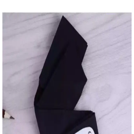
İYİ MODA Siyah Beyaz Çizgili Kolluk: Gençler İçin
Şık ve Fonksiyonel Aksesuarlar
Siyah ve beyaz renklerde, punk ve grunge tarzını yansıtan bu çizgili
kolluk, şık tasarımı ve dayanıklı pamuklu kumaşıyla gençlerin
favorisi oluyor.
Naruto Silikon Anahtarlık: Dayanıklı ve Enerjik
Tasarımıyla Favori Aksesuariniz
Yüksek kaliteli silikon malzemeden üretilen Naruto anahtarlık, canlı
renkler ve dayanıklı yapısıyla günlük kullanımda şıklık ve pratiklik
sunar.
Santalio Attack On Titan Eren Anahtar Kolye:
Anime Temalı Şık ve Dayanıklı Takı Seçeneği
Eşsiz tasarımı ve kaliteli malzemeleriyle dikkat çeken Santalio
Attack On Titan Eren anahtar kolye, anime tutkunlarına özel şık ve
dayanıklı bir aksesuar sunuyor.
Genel Markalar Nana Anime Kolyesi: Şık ve