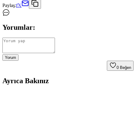
Paylaş:
f
𝕏
Yorumlar:
Yorum
0
Beğen
Ayrıca Bakınız
One Piece Karışık Karakterler Silikon Anahtarlık:
Koleksiyonunuzu Zenginleştirecek Benzersiz
Tasarım
One Piece hayranları için tasarlanmış dayanıklı ve canlı silikon
anahtarlıklar, favori karakterlerinizi taşıma ve koleksiyon yapma
imkanı sunar. Şık ve fonksiyonel ürünlerle tarzınızı yansıtın.