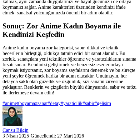
kalmaz, aynı zamanda duygularınızı ve hayal gücünüzü de ortaya
koymanızı sağlar. Anime karakterleri üzerinden kendinizi ifade
etmek, sanatsal yolculuğunuzda önemli bir adım olabilir.
Sonuç: Zor Anime Kadın Boyama ile
Kendinizi Keşfedin
Anime kadın boyama zor kategorisi, sabır, dikkat ve teknik
becerilerin birleştiği, oldukça tatmin edici bir sanat alanıdır. Bu
zorluk, sanatçılara yeni teknikler öğrenme ve yaratıcılıklarını sınama
fırsatı sunar. Kendinizi geliştirmek ve benzersiz eserler ortaya
koymak istiyorsanız, zor boyama sayfalarını denemek ve bu süreçte
yeni şeyler öğrenmek harika bir adım olacaktır. Unutmayın, her
detayda saklı olan güzellik ve özgünlük, sizi sanatın zirvesine
yaklaştırır. Renklerin ve çizgilerin büyülü dünyasında, sabır ve tutku
ile ilerlemeye devam edin!
#
anime
#
boyama
#
sanat
#
detay
#
yaraticilik
#
sabir
#
gelisim
Cansu Bilgin
3 Nisan 2025
·
Güncellendi:
27 Mart 2026