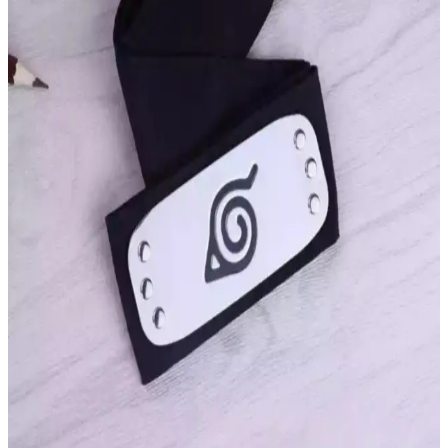
Anime Temalı Şık ve Dayanıklı Takı Seçeneği
Eşsiz tasarımı ve kaliteli malzemeleriyle dikkat çeken Santalio
Attack On Titan Eren anahtar kolye, anime tutkunlarına özel şık ve
dayanıklı bir aksesuar sunuyor.
Genel Markalar Nana Anime Kolyesi: Şık ve
Dayanıklı Stil Aksesuarı
Nana anime kolyesi, özgün tasarımı, güçlü renkleri ve dayanıklı
yapısıyla gençler ve anime severler için ideal bir aksesuar. Günlük
ve şık kombinlere uyum sağlar, uzun ömürlü kullanım sunar.
Anime Kolye Karşılaştırması: Nana ve Beyaz Cam
İnci Modelleri Analizi ve Seçim Rehberi
Anime kolye modelleri arasında Nana ve Beyaz Cam İnci
seçeneklerini detaylı inceleyerek, tasarım, malzeme ve kullanıcı
yorumlarına göre en iyi tercihi yapmanıza yardımcı oluyoruz.
DarkellaStore Kedi Tacı Cosplay ve Günlük
Kullanım İçin Şık ve Eğlenceli Aksesuar