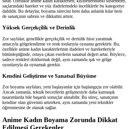
sınar. Özellikle anime kadın karakterleri, kıyafetlerindeki süslemeler,
saçlarındaki hareket ve yüz ifadelerindeki inceliklerle bu kategoriye
dahildir. Bu detaylar, boyama sürecini hem daha anlamlı kılar hem
de sanatçının sabrını ve dikkatini artırır.
Yüksek Gerçekçilik ve Derinlik
Zor sayfalar, genellikle gerçekçilik ve derinlik hissi yaratmak
amacıyla gölgelendirme ve renk tonlarıyla oynama gerektirir. Bu,
özellikle anime kadın karakterlerinin ifadeleri ve hareketleriyle
bütünleştiğinde, ortaya çıkan eserlerin sanatsal değeri artar. Böylece,
sadece renkleri doldurmak değil, aynı zamanda ışık ve gölge
oyunlarıyla da oynamak gerekir.
Kendini Geliştirme ve Sanatsal Büyüme
Zor boyama sayfaları, yeni başlayanlar için başlangıçta zor olabilir.
Ancak zamanla, teknik becerilerin gelişmesiyle daha karmaşık
tasarımlarda bile başarılı sonuçlar alınabilir. Bu süreç, sanatçının
kendine olan güvenini artırırken, aynı zamanda yeni teknikler
öğrenmesine de olanak sağlar.
Anime Kadın Boyama Zorunda Dikkat
Edilmesi Gerekenler