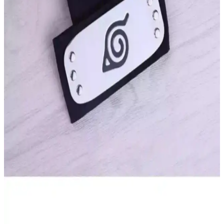
Dayanıklı Stil Aksesuarı
Nana anime kolyesi, özgün tasarımı, güçlü renkleri ve dayanıklı
yapısıyla gençler ve anime severler için ideal bir aksesuar. Günlük
ve şık kombinlere uyum sağlar, uzun ömürlü kullanım sunar.
Anime Kolye Karşılaştırması: Nana ve Beyaz Cam
İnci Modelleri Analizi ve Seçim Rehberi
Anime kolye modelleri arasında Nana ve Beyaz Cam İnci
seçeneklerini detaylı inceleyerek, tasarım, malzeme ve kullanıcı
yorumlarına göre en iyi tercihi yapmanıza yardımcı oluyoruz.
DarkellaStore Kedi Tacı Cosplay ve Günlük
Kullanım İçin Şık ve Eğlenceli Aksesuar
DarkellaStore'un kedi tacı, cosplay ve günlük kullanıma uygun, şık
ve eğlenceli tasarımıyla öne çıkan bir aksesuar. Detaylı işçiliği ve
hareketli kulaklarıyla tarzınızı tamamlar.
Naruto Uzamaki Temalı Metal Kafa Bandı
İncelemesi ve Kullanıcı Yorumları