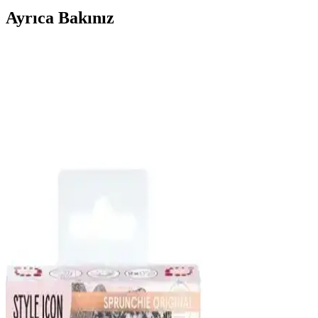
Ayrıca Bakınız
Diloshtrend ve İNCİ AKSESUAR Saç Tokası
Karşılaştırması: Hangi Ürün Daha Uygun
Diloshtrend ve İNCİ AKSESUAR saç tokaları, farklı özellikleri ve
kullanıcı yorumlarıyla öne çıkıyor. Bu karşılaştırma, ihtiyaçlarınıza
en uygun olanı belirlemenize yardımcı olacak.
Pelin Aksesuar ve So Much Aksesuar Saç Tokaları
Karşılaştırması ve Detaylı İnceleme
Pelin Aksesuar 4'lü incili yıldızlı toka seti ile So Much Aksesuar
gold mandal tokası arasındaki detaylı karşılaştırma, şıklık ve
işlevsellik açısından önemli bilgiler içeriyor.
GÜLPEŞE Gold Beyaz Zambak Çiçekli Metal
Mandal Toka: Zarif ve Dayanıklı Saç Aksesuarı
GÜLPEŞE Gold Beyaz Zambak Çiçekli Metal Mandal Toka, şıklık
ve dayanıklılığı bir araya getirerek saçlarınızı güvenle tutar. Zarif