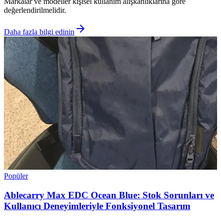
Markalar ve modeller kişisel kullanım alışkanlıklarına göre
değerlendirilmelidir.
Daha fazla bilgi edinin
Popüler
Ablecarry Max EDC Ocean Blue: Stok Sorunları ve
Kullanıcı Deneyimleriyle Fonksiyonel Tasarım