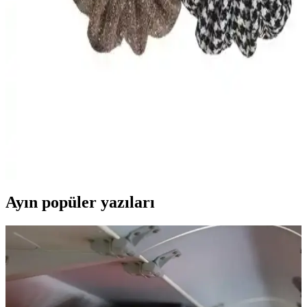
Tokası Güçlü Tutuş ve Şıklık Sunar
InvisiBooble Sprunchie, şık ve dayanıklı yapısıyla yoğun saçlara
güçlü tutuş sağlayan modern tasarımlı beyaz saç tokasıdır. Günlük
ve özel kullanımlar için ideal, saçlara zarar vermez ve pratik
kullanım sunar.
Invisibobble Style Icon Sprunchie Kadın Saç Tokası
Günlük ve Özel Kullanım İçin
Saçlara zarar vermeden şıklık ve pratiklik sunan Invisibobble Style
Icon Sprunchie, çeşitli renk ve desen seçenekleriyle günlük ve özel
kullanımlar için ideal bir kadın saç aksesuarıdır.
Ayın popüler yazıları