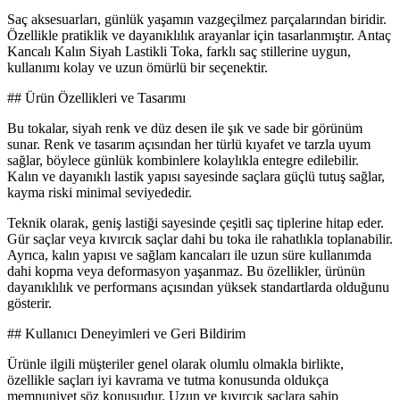
Saç aksesuarları, günlük yaşamın vazgeçilmez parçalarından biridir.
Özellikle pratiklik ve dayanıklılık arayanlar için tasarlanmıştır. Antaç
Kancalı Kalın Siyah Lastikli Toka, farklı saç stillerine uygun,
kullanımı kolay ve uzun ömürlü bir seçenektir.
## Ürün Özellikleri ve Tasarımı
Bu tokalar, siyah renk ve düz desen ile şık ve sade bir görünüm
sunar. Renk ve tasarım açısından her türlü kıyafet ve tarzla uyum
sağlar, böylece günlük kombinlere kolaylıkla entegre edilebilir.
Kalın ve dayanıklı lastik yapısı sayesinde saçlara güçlü tutuş sağlar,
kayma riski minimal seviyededir.
Teknik olarak, geniş lastiği sayesinde çeşitli saç tiplerine hitap eder.
Gür saçlar veya kıvırcık saçlar dahi bu toka ile rahatlıkla toplanabilir.
Ayrıca, kalın yapısı ve sağlam kancaları ile uzun süre kullanımda
dahi kopma veya deformasyon yaşanmaz. Bu özellikler, ürünün
dayanıklılık ve performans açısından yüksek standartlarda olduğunu
gösterir.
## Kullanıcı Deneyimleri ve Geri Bildirim
Ürünle ilgili müşteriler genel olarak olumlu olmakla birlikte,
özellikle saçları iyi kavrama ve tutma konusunda oldukça
memnuniyet söz konusudur. Uzun ve kıvırcık saçlara sahip