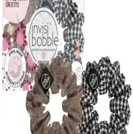
tasarımı ve pratik kullanımıyla günlük ve özel günler için ideal.
Kadife Siyah Lastik Toka: Şık ve Dayanıklı Saç
Aksesuarları
Kadife dokulu siyah lastik toka, şıklık ve fonksiyonelliği bir arada
sunar. Esnek yapısı ve yüksek tutma gücüyle günlük ve özel
günlerde tercih edilir.
2025'te Monalisa Beyaz Lotus Tokasıyla Şıklık ve
Rahatlık Bir Arada
Monalisa Beyaz Lotus Tokası, hafif ve şık tasarımıyla günlük
kullanımda fark yaratır. Detayları keşfedin, hemen inceleyin!
Kurdele Toka Modelleri ve Stil İpuçlarıyla Şıklığınızı
Tamamlayın
Kurdele toka, zarif tasarımı ve çeşitli modelleriyle günlük ve özel
günlerde şıklık sunar. Renk ve desen seçenekleriyle kişisel tarzınızı
yansıtın, saçınıza hareket katın ve fark yaratın.
InvisiBooble Sprunchie Extra Hold Beyaz Saç