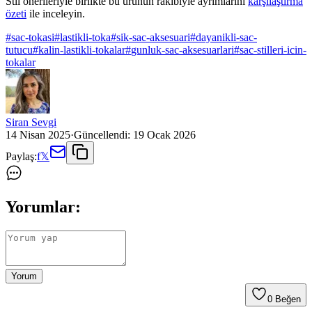
Stil önerileriyle birlikte bu ürünün rakibiyle ayrımlarını
karşılaştırma
özeti
ile inceleyin.
#
sac-tokasi
#
lastikli-toka
#
sik-sac-aksesuari
#
dayanikli-sac-
tutucu
#
kalin-lastikli-tokalar
#
gunluk-sac-aksesuarlari
#
sac-stilleri-icin-
tokalar
Siran Sevgi
14 Nisan 2025
·
Güncellendi:
19 Ocak 2026
Paylaş:
f
𝕏
Yorumlar:
Yorum
0
Beğen