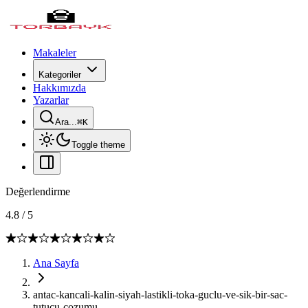
Makaleler
Kategoriler
Hakkımızda
Yazarlar
Ara...
⌘
K
Toggle theme
Değerlendirme
4.8
/
5
Ana Sayfa
antac-kancali-kalin-siyah-lastikli-toka-guclu-ve-sik-bir-sac-
tutucu-cozumu