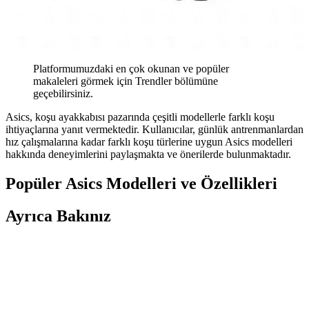
Platformumuzdaki en çok okunan ve popüler
makaleleri görmek için Trendler bölümüne
geçebilirsiniz.
Asics, koşu ayakkabısı pazarında çeşitli modellerle farklı koşu
ihtiyaçlarına yanıt vermektedir. Kullanıcılar, günlük antrenmanlardan
hız çalışmalarına kadar farklı koşu türlerine uygun Asics modelleri
hakkında deneyimlerini paylaşmakta ve önerilerde bulunmaktadır.
Popüler Asics Modelleri ve Özellikleri
Ayrıca Bakınız
Seyahatler İçin Çok Amaçlı Ayakkabı Seçimi:
Konfor, Dayanıklılık ve Kullanım Önerileri
Seyahatlerde şehir içi yürüyüş, hafif koşu ve dayanıklılık için ideal