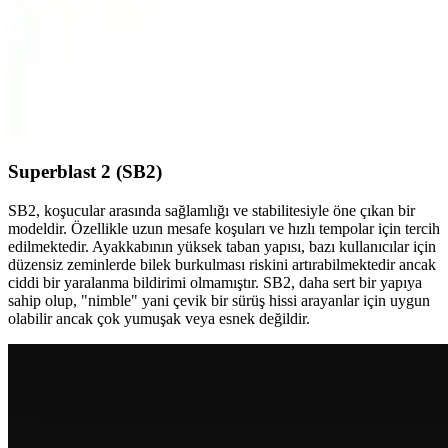
Adidas Duramo RC ve Nike Downshıfter 11
Karşılaştırması: Performans ve Konfor Analizi
Adidas Duramo RC ve Nike Downshıfter 11 modellerinin malzeme,
konfor, kalıp ve kullanıcı geri bildirimleri detaylı analiz edilerek,
günlük kullanım ve spor aktiviteleri için en uygun seçeneği
belirleyin.
Superblast 2 (SB2)
SB2, koşucular arasında sağlamlığı ve stabilitesiyle öne çıkan bir
modeldir. Özellikle uzun mesafe koşuları ve hızlı tempolar için tercih
edilmektedir. Ayakkabının yüksek taban yapısı, bazı kullanıcılar için
düzensiz zeminlerde bilek burkulması riskini artırabilmektedir ancak
ciddi bir yaralanma bildirimi olmamıştır. SB2, daha sert bir yapıya
sahip olup, "nimble" yani çevik bir sürüş hissi arayanlar için uygun
olabilir ancak çok yumuşak veya esnek değildir.