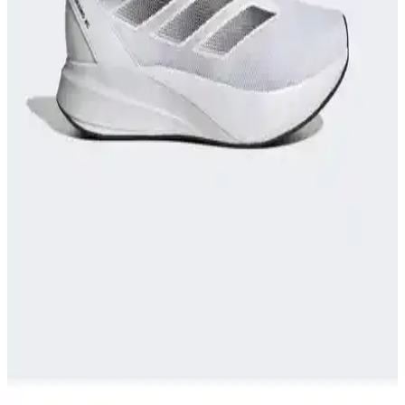
ayakkabı seçimi ve doğru malzeme kullanımı önemli detaylardır.
Nike React Miler Koşu ve Günlük Kullanım İçin
Konfor ve Performans Sunan Ayakkabı
Nike React Miler, üstün yastıklama ve destek sağlayan teknolojisiyle
koşu ve günlük kullanımda konforu artırır, performansı yükseltir ve
ayak sağlığını korur.
adidas RUNFALCON Kadın Koşu Ayakkabısı
İncelemesi ve Performans Analizi
adidas RUNFALCON kadın koşu ayakkabısı, şık tasarımı ve
yüksek konforuyla öne çıkıyor, dayanıklılığı ve teknik özellikleriyle
spor ve günlük kullanım için ideal seçenekler sunuyor.
Runner Ayakkabıları: Performans ve Stil İçin Doğru
Seçenekler Rehberi
Günümüzde spor ve günlük yaşamda popüler olan runner
ayakkabıları hakkında detaylı rehber. Doğru model seçimi,
teknolojiler ve trendler ile stilinizi ve performansınızı artırın.