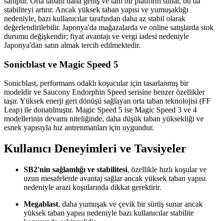
sahiptir. Orta tabanı daha geniş ve tam bir platform sunar, bu da
stabiliteyi artırır. Ancak yüksek taban yapısı ve yumuşaklığı
nedeniyle, bazı kullanıcılar tarafından daha az stabil olarak
değerlendirilebilir. Japonya'da mağazalarda ve online satışlarda stok
durumu değişkendir; fiyat avantajı ve vergi iadesi nedeniyle
Japonya'dan satın almak tercih edilmektedir.
Sonicblast ve Magic Speed 5
Sonicblast, performans odaklı koşucular için tasarlanmış bir
modeldir ve Saucony Endorphin Speed serisine benzer özellikler
taşır. Yüksek enerji geri dönüşü sağlayan orta taban teknolojisi (FF
Leap) ile donatılmıştır. Magic Speed 5 ise Magic Speed 3 ve 4
modellerinin devamı niteliğinde, daha düşük taban yüksekliği ve
esnek yapısıyla hız antrenmanları için uygundur.
Kullanıcı Deneyimleri ve Tavsiyeler
SB2'nin sağlamlığı ve stabilitesi
, özellikle hızlı koşular ve
uzun mesafelerde avantaj sağlar ancak yüksek taban yapısı
nedeniyle arazi koşularında dikkat gerektirir.
Megablast
, daha yumuşak ve çevik bir sürüş sunar ancak
yüksek taban yapısı nedeniyle bazı kullanıcılar stabilite