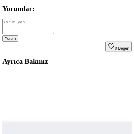
Yorumlar:
Yorum
0
Beğen
Ayrıca Bakınız
Seyahatler İçin Çok Amaçlı Ayakkabı Seçimi:
Konfor, Dayanıklılık ve Kullanım Önerileri
Seyahatlerde şehir içi yürüyüş, hafif koşu ve dayanıklılık için ideal
çok amaçlı ayakkabı seçiminin zorlukları, kullanıcı deneyimleri ve
önerilen modeller detaylı şekilde ele alınıyor.
Puma Shuffle 309668-25 Erkek Günlük ve Spor
Kullanımına Uygun Ayakkabı