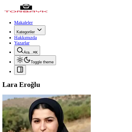
Makaleler
Kategoriler
Hakkımızda
Yazarlar
Ara...
⌘
K
Toggle theme
Lara Eroğlu