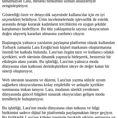
tamamlayan Lara, mesleki birikimini uzman analizleriyle
zenginleştiriyor.
Gösterdiği özen ve detaycılık sayesinde kullanıcılar için en iyi
seçenekleri belirliyor. Ürün incelemelerinde işlevsellik ile estetik
arasında denge kurarak kadınların tercihlerini en uygun şekilde
karşılamayı hedefliyor. Bu titiz yaklaşımıyla sayısız okuyucunun
doğru alışveriş kararları almasına yardımcı oluyor.
Başlangıçta yalnızca yazılarını paylaşma platformu olarak kullanılan
Torbayk zamanla Lara Eroğlu'nun kişisel markasını oluşturmasına
önemli bir katkıda bulundu. Lara'nın özgün tarzı ve kullanıcı odaklı
içerikleri, web sitesinin dinamik yapısıyla birleşerek, benzersiz bir
etkileşim alanı yarattı. Bu işbirliği, Lara'nın yalnızca moda
dünyasına olan katkısını derinleştirirken siteye de değer katan bir
sinerji oluşturuyor.
Web sitesinin tasarımı ve düzeni, Lara'nın yazma stiliyle uyum
sağlarken okuyucularına kolay erişilebilir ve anlaşılır içerikler
sunmasına imkan tanıyor. Lara, modanın sürekli yenilenen
dünyasında güncel bilgileri sunarak okuyucuları gelişen moda
trendleriyle buluşturuyor.
Bu işbirliği, Lara'nın moda dünyasına olan tutkusu ve bilgi
birikimini sadece dijital bir platformda paylaşmaktan öteye geçiyor.
Bu birliktelik Lara'nın kitleler üzerinde bıraktığı etkinin artmasına ve