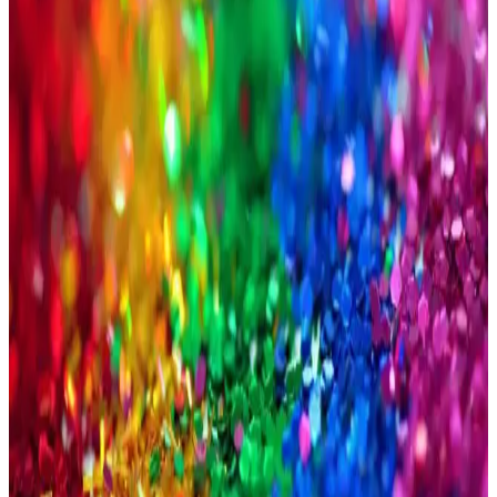
ve renk seçenekleriyle günlük ve şık kombinleriniz için ideal tercih.
Kalite ve stilin buluştuğu bu ürünlerle fark yaratın.
Erkekler İçin Çanta ve Ayakkabı Seçiminde Dikkat
Edilmesi Gerekenler ve Stil İpuçları
Erkekler için çanta ve ayakkabı seçiminde dikkat edilmesi gereken
temel noktalar, kullanım amacı, malzeme, renk ve tarz uyumu
hakkında ipuçları sunuyoruz.
Erkek T-Shirt Modasında Marka Seçenekleri ve Stil
İpuçları
Erkek modasında marka ve stil çeşitliliği, kalite ve fiyat dengesiyle
öne çıkan t-shirtler, kombinasyon ipuçları ve markaların sunduğu
modeller hakkında detaylar içerir.
Erkek Slim Fit Kot Pantolon Seçimi ve Stil
İpuçlarıyla Modern Görünüm
Erkek slim fit kot pantolonlar, şıklık ve rahatlığı bir arada sunar.
Doğru model ve kombinlerle günlük ve resmi ortamlar için ideal
seçenekler sağlar.