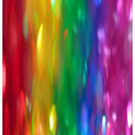
modeller, renkler ve kesimlerle günlük ve iş hayatına uygun
seçenekler mevcuttur. Doğru beden ve kalite seçimi önemli.
Pierroni Bordo Erkek Seti: Kravat Mendil Kol
Düğmesi ve Çorap ile Şıklık ve Fonksiyonellik
Şık ve kaliteli Pierroni bordo erkek seti, kravat, mendil, kol düğmesi
ve çorap ile detaylara özen gösterenler için tasarlandı, şıklık ve
konforu bir arada sunar.
Camper Erkek Ayakkabıları ve Botları
Karşılaştırması: Tasarım, Konfor ve Kullanım
Alanları
Bu karşılaştırmada Camper markasının iki popüler erkek ayakkabısı
olan Brutus ve Mugello modellerinin tasarım, konfor ve kullanım
alanları analiz edilerek en uygun seçimi yapmanıza yardımcı
olunuyor.
Erkek Tişört Seçiminde Lacoste: Kalite, Şıklık ve
Konforun Buluşması
Lacoste erkek tişörtleri, yüksek kaliteli malzemeleri, çeşitli modelleri