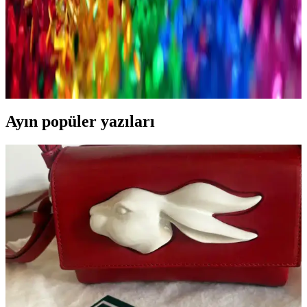
Fit Erkekler İçin Çanta ve Ayakkabı Seçenekleri:
Stil ve Konforun Uyumlu Kombinasyonu
Fit erkeklerin tarzını tamamlayan, fonksiyonel ve şık çanta ile
ayakkabı seçenekleri, malzeme ve tasarım detaylarıyla günlük ve
spor yaşamınıza uyum sağlar.
Ayın popüler yazıları