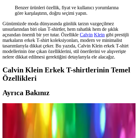
Benzer ürünleri özellik, fiyat ve kullanıcı yorumlarına
göre karşılaştırın, doğru seçimi yapın.
Günümüzde moda dünyasında günlük tarzın vazgeçilmez
unsurlarından biri olan T-shirtler, hem rahatlık hem de şıklık
açısından önemli bir yer tutar. Özellikle
Calvin
Klein
gibi prestijli
markaların erkek T-shirt koleksiyonları, modern ve minimalist
tasarımlarıyla dikkat çeker. Bu yazıda, Calvin Klein erkek T-shirt
modellerinin öne çıkan özelliklerini, stil önerilerini ve alışverişte
nelere dikkat edilmesi gerektiğini detaylarıyla ele alacağız.
Calvin Klein Erkek T-shirtlerinin Temel
Özellikleri
Ayrıca Bakınız
Erkek Kot Pantolonları: Moda ve Konforun
Buluştuğu Güncel Trendler ve Seçim İpuçları
Erkek kot pantolonları, rahatlık ve şıklığı bir arada sunar. Farklı
modeller, renkler ve kesimlerle günlük ve iş hayatına uygun