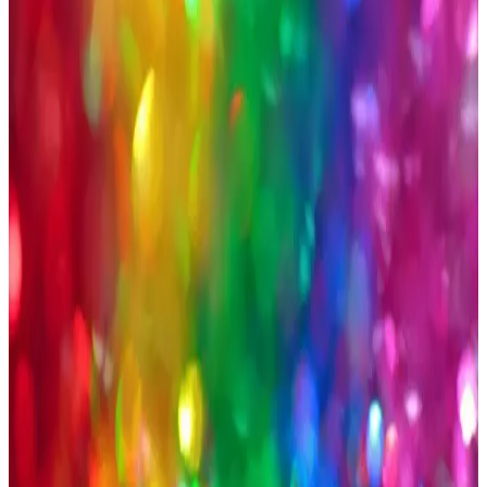
seçenekler mevcuttur. Doğru beden ve kalite seçimi önemli.
Pierroni Bordo Erkek Seti: Kravat Mendil Kol
Düğmesi ve Çorap ile Şıklık ve Fonksiyonellik
Şık ve kaliteli Pierroni bordo erkek seti, kravat, mendil, kol düğmesi
ve çorap ile detaylara özen gösterenler için tasarlandı, şıklık ve
konforu bir arada sunar.
Camper Erkek Ayakkabıları ve Botları
Karşılaştırması: Tasarım, Konfor ve Kullanım
Alanları
Bu karşılaştırmada Camper markasının iki popüler erkek ayakkabısı
olan Brutus ve Mugello modellerinin tasarım, konfor ve kullanım
alanları analiz edilerek en uygun seçimi yapmanıza yardımcı
olunuyor.
Erkek Tişört Seçiminde Lacoste: Kalite, Şıklık ve
Konforun Buluşması
Lacoste erkek tişörtleri, yüksek kaliteli malzemeleri, çeşitli modelleri
ve renk seçenekleriyle günlük ve şık kombinleriniz için ideal tercih.