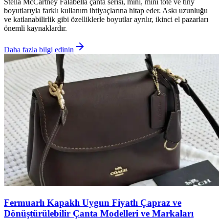
Stella McCartney Falabella çanta serisi, mini, mini tote ve tiny
boyutlarıyla farklı kullanım ihtiyaçlarına hitap eder. Askı uzunluğu
ve katlanabilirlik gibi özelliklerle boyutlar ayrılır, ikinci el pazarları
önemli kaynaklardır.
Daha fazla bilgi edinin
Fermuarlı Kapaklı Uygun Fiyatlı Çapraz ve
Dönüştürülebilir Çanta Modelleri ve Markaları