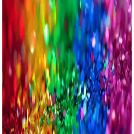
Kalite ve stilin buluştuğu bu ürünlerle fark yaratın.
Erkekler İçin Çanta ve Ayakkabı Seçiminde Dikkat
Edilmesi Gerekenler ve Stil İpuçları
Erkekler için çanta ve ayakkabı seçiminde dikkat edilmesi gereken
temel noktalar, kullanım amacı, malzeme, renk ve tarz uyumu
hakkında ipuçları sunuyoruz.
Erkek T-Shirt Modasında Marka Seçenekleri ve Stil
İpuçları
Erkek modasında marka ve stil çeşitliliği, kalite ve fiyat dengesiyle
öne çıkan t-shirtler, kombinasyon ipuçları ve markaların sunduğu
modeller hakkında detaylar içerir.
Erkek Slim Fit Kot Pantolon Seçimi ve Stil
İpuçlarıyla Modern Görünüm
Erkek slim fit kot pantolonlar, şıklık ve rahatlığı bir arada sunar.
Doğru model ve kombinlerle günlük ve resmi ortamlar için ideal
seçenekler sağlar.