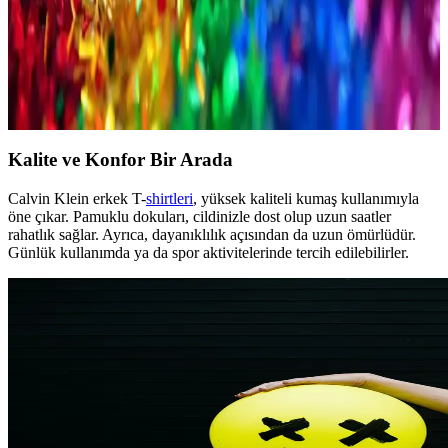
Fit Erkekler İçin Çanta ve Ayakkabı Seçenekleri:
Stil ve Konforun Uyumlu Kombinasyonu
Fit erkeklerin tarzını tamamlayan, fonksiyonel ve şık çanta ile
ayakkabı seçenekleri, malzeme ve tasarım detaylarıyla günlük ve
spor yaşamınıza uyum sağlar.
Kalite ve Konfor Bir Arada
Calvin Klein erkek T-
shirtleri
, yüksek kaliteli kumaş kullanımıyla
öne çıkar. Pamuklu dokuları, cildinizle dost olup uzun saatler
rahatlık sağlar. Ayrıca, dayanıklılık açısından da uzun ömürlüdür.
Günlük kullanımda ya da spor aktivitelerinde tercih edilebilirler.