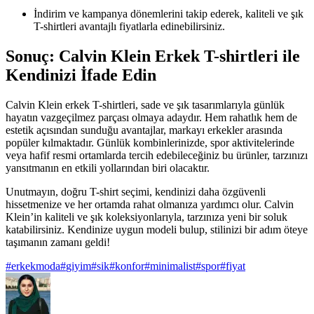
İndirim ve kampanya dönemlerini takip ederek, kaliteli ve şık
T-shirtleri avantajlı fiyatlarla edinebilirsiniz.
Sonuç: Calvin Klein Erkek T-shirtleri ile
Kendinizi İfade Edin
Calvin Klein erkek T-shirtleri, sade ve şık tasarımlarıyla günlük
hayatın vazgeçilmez parçası olmaya adaydır. Hem rahatlık hem de
estetik açısından sunduğu avantajlar, markayı erkekler arasında
popüler kılmaktadır. Günlük kombinlerinizde, spor aktivitelerinde
veya hafif resmi ortamlarda tercih edebileceğiniz bu ürünler, tarzınızı
yansıtmanın en etkili yollarından biri olacaktır.
Unutmayın, doğru T-shirt seçimi, kendinizi daha özgüvenli
hissetmenize ve her ortamda rahat olmanıza yardımcı olur. Calvin
Klein’in kaliteli ve şık koleksiyonlarıyla, tarzınıza yeni bir soluk
katabilirsiniz. Kendinize uygun modeli bulup, stilinizi bir adım öteye
taşımanın zamanı geldi!
#
erkekmoda
#
giyim
#
sik
#
konfor
#
minimalist
#
spor
#
fiyat