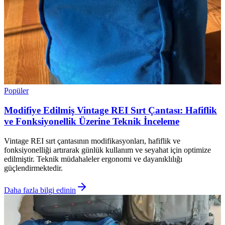
Popüler
Modifiye Edilmiş Vintage REI Sırt Çantası: Hafiflik
ve Fonksiyonellik Üzerine Teknik İnceleme
Vintage REI sırt çantasının modifikasyonları, hafiflik ve
fonksiyonelliği artırarak günlük kullanım ve seyahat için optimize
edilmiştir. Teknik müdahaleler ergonomi ve dayanıklılığı
güçlendirmektedir.
Daha fazla bilgi edinin