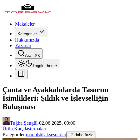
Makaleler
Kategoriler
Hakkımızda
Yazarlar
Ara...
⌘
K
Toggle theme
Çanta ve Ayakkabılarda Tasarım
İsimlikleri: Şıklık ve İşlevselliğin
Buluşması
Tuğba Şengül
·
02.06.2025, 00:00
Ürün Karşılaştırmaları
Kategoriler:
moda
|
stil
|
aksesuarlar
+2 daha fazla