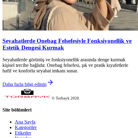
Seyahatlerde Onebag Felsefesiyle Fonksiyonellik ve
Estetik Dengesi Kurmak
Seyahatlerde görünüş ve fonksiyonellik arasında denge kurmak
kişisel tercihe bağlıdır. Onebag felsefesi, şık ve pratik kıyafetlerle
hafif ve konforlu seyahat imkanı sunar.
Daha fazla bilgi edinin
©
Torbayk
2026
Site bölümleri
Ana Sayfa
Kategoriler
Etiketler