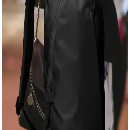
Opus Emiliano'nun Aemilianus Mini modeli, özgün geometrik
tasarımı ve yüksek işçilik kalitesiyle lüks çanta pazarında estetik ve
koleksiyon değeri sunuyor.
Gucci Jackie Çantanın Yeni Büyük Boy Versiyonu:
Deri Kalitesi ve Tasarım Özellikleri
Gucci Jackie çantanın yeni büyük boy versiyonu, taneli dış deri ve
yumuşak keçi iç derisiyle lüks ve konfor sunuyor. Esnek tasarımıyla
uniseks kullanım imkanı sağlıyor ve dayanıklılığıyla öne çıkıyor.
MAISON de SABRÉ Pikachu Çantası: Tasarım,
Kalite ve Kullanıcı Deneyimleri Üzerine Detaylı
İnceleme
MAISON de SABRÉ Pikachu çantası, Pokémon temalı tasarımı ve
kaliteli derisiyle dikkat çekiyor. Fermuarsız yapısı güvenlik endişesi
yaratırken, kullanıcılar estetik ve işlevselliği ön planda tutuyor.
Gucci Yeni Jackie Koleksiyonu: Yumuşak Deri ve
Piston Kilit Tasarımıyla Yenilikler