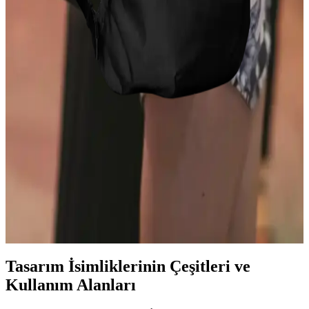
Gucci'nin yeni Jackie koleksiyonu, yumuşak ve esnek deri kullanımı
ile klasik tasarımı modernleştiriyor. Piston kilit mekanizması ve şık
donanım seçenekleriyle kullanıcılar tarafından olumlu karşılanıyor.
Stella McCartney Falabella Çanta Modelleri ve
Boyut Ayrımları Hakkında Detaylı Bilgi
Stella McCartney Falabella çanta serisi, mini, mini tote ve tiny
boyutlarıyla farklı kullanım ihtiyaçlarına hitap eder. Askı uzunluğu
ve katlanabilirlik gibi özelliklerle boyutlar ayrılır, ikinci el pazarları
önemli kaynaklardır.
Kompakt EDC Çantası Seçimi: Kullanıcı
Deneyimleri ve Öne Çıkan Modellerin İncelenmesi
Kompakt EDC çantaları, günlük eşyaların düzenli taşınmasını
sağlar. Reddit kullanıcılarının deneyimleriyle Able Carry, Alpaka
Metro ve diğer modellerin avantajları ve dezavantajları inceleniyor.
Tasarım İsimliklerinin Çeşitleri ve
Kullanım Alanları