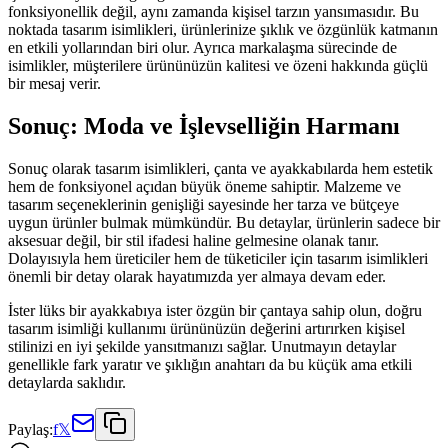
fonksiyonellik değil, aynı zamanda kişisel tarzın yansımasıdır. Bu
noktada tasarım isimlikleri, ürünlerinize şıklık ve özgünlük katmanın
en etkili yollarından biri olur. Ayrıca markalaşma sürecinde de
isimlikler, müşterilere ürününüzün kalitesi ve özeni hakkında güçlü
bir mesaj verir.
Sonuç: Moda ve İşlevselliğin Harmanı
Sonuç olarak tasarım isimlikleri, çanta ve ayakkabılarda hem estetik
hem de fonksiyonel açıdan büyük öneme sahiptir. Malzeme ve
tasarım seçeneklerinin genişliği sayesinde her tarza ve bütçeye
uygun ürünler bulmak mümkündür. Bu detaylar, ürünlerin sadece bir
aksesuar değil, bir stil ifadesi haline gelmesine olanak tanır.
Dolayısıyla hem üreticiler hem de tüketiciler için tasarım isimlikleri
önemli bir detay olarak hayatımızda yer almaya devam eder.
İster lüks bir ayakkabıya ister özgün bir çantaya sahip olun, doğru
tasarım isimliği kullanımı ürününüzün değerini artırırken kişisel
stilinizi en iyi şekilde yansıtmanızı sağlar. Unutmayın detaylar
genellikle fark yaratır ve şıklığın anahtarı da bu küçük ama etkili
detaylarda saklıdır.
Paylaş:
f
𝕏