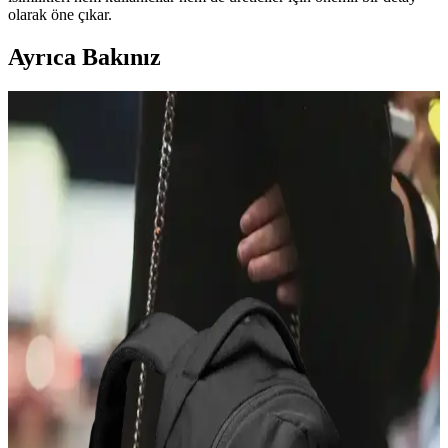
olarak öne çıkar.
Ayrıca Bakınız
Andres Gallardo Çantaları: Estetik ve İşlevselliği
Buluşturan Özgün Tasarımlar
Andres Gallardo çantaları, özgün seramik tavşan figürleri ve doğal
deri dokusuyla estetik ve işlevselliği bir araya getiriyor. Kullanıcı
deneyimleri, ürünlerin şıklık ve pratiklik sunduğunu gösteriyor.
Modifiye Edilmiş Vintage REI Sırt Çantası: Hafiflik
ve Fonksiyonellik Üzerine Teknik İnceleme
Vintage REI sırt çantasının modifikasyonları, hafiflik ve
fonksiyonelliği artırarak günlük kullanım ve seyahat için optimize
edilmiştir. Teknik müdahaleler ergonomi ve dayanıklılığı
güçlendirmektedir.
Opus Emiliano Aemilianus Mini Çantası: Sanat ve
El İşçiliğinin Özgün Buluşması