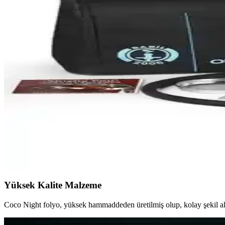
Akarsu küçük boy nargile takımı, dayanıklı paslanmaz çelik malzemesi v
Coco Night ve Eds Kefo Elektrikli Kömür Yakma Maki
İki popüler nargile kömür yakma makinesi olan Coco Night taşınabilir k
Coco Night ve DarkCloud Nargile Közlükleri Karşıla
İki popüler nargile közlüğü olan Coco Night ve DarkCloud'un özellikle
Venom Warm Ring Hmd Kaloud: Dayanıklı ve Fonksi
Venom Warm Ring Hmd Kaloud, dayanıklı paslanmaz çelikten üretilmiş,
Babil 2006 Babil Orka Taşınabilir Çantalı Nargile Ta
Babil 2006 Babil Orka taşınabilir nargile takımı, hafif ve dayanıklı al
Yüksek Kalite Malzeme
Coco Night folyo, yüksek hammaddeden üretilmiş olup, kolay şekil alab