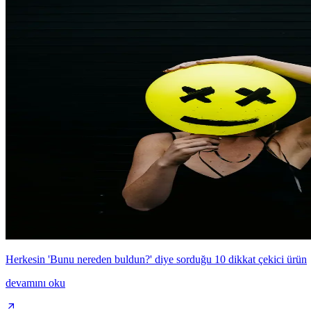
Herkesin 'Bunu nereden buldun?' diye sorduğu 10 dikkat çekici ürün
devamını oku