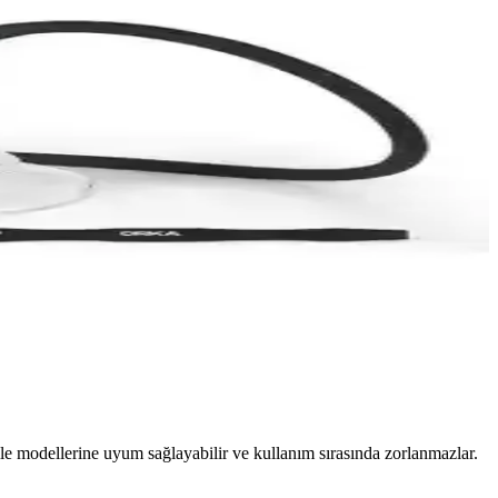
e, kolay taşınabilir ve temizliği pratik.
zellikler detaylı olarak inceleniyor.
rgile aksesuarıdır.
unar. Seyahat ve açık hava etkinlikleri için ideal.
le modellerine uyum sağlayabilir ve kullanım sırasında zorlanmazlar.