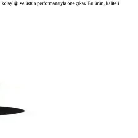
laylığı ve üstün performansıyla öne çıkar. Bu ürün, kaliteli
ayı derinleştirir, dayanıklı yapısıyla uzun ömür sağlar.
lılık ve kullanım rahatlığı sunar.