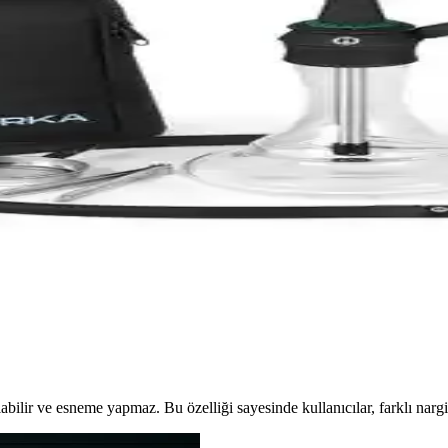
e kompakt tasarımıyla ev ve seyahatlerde kullanım için ideal. Set halind
nesi Karşılaştırması
özlük ve Eds Kefo galvaniz elektrikli ocak arasındaki temel farklar ve ö
ştırması: Hangi Ürün Daha İyi
ri, kullanıcı yorumları ve karşılaştırmasıyla en uygun seçimi yapın.
yonel Nargile Aksesuarı
 hava akışını optimize eden ve kullanım kolaylığı sağlayan gelişmiş na
kımı Özellikleri ve Kullanım Avantajları
üminyum malzemesiyle her yerde kullanım sağlayan pratik ve şık bir set s
ilir ve esneme yapmaz. Bu özelliği sayesinde kullanıcılar, farklı nargi