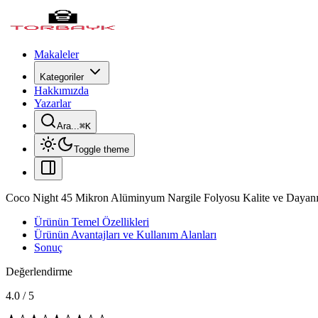
Makaleler
Kategoriler
Hakkımızda
Yazarlar
Ara...
⌘
K
Toggle theme
Coco Night 45 Mikron Alüminyum Nargile Folyosu Kalite ve Dayanık
Ürünün Temel Özellikleri
Ürünün Avantajları ve Kullanım Alanları
Sonuç
Değerlendirme
4.0
/
5