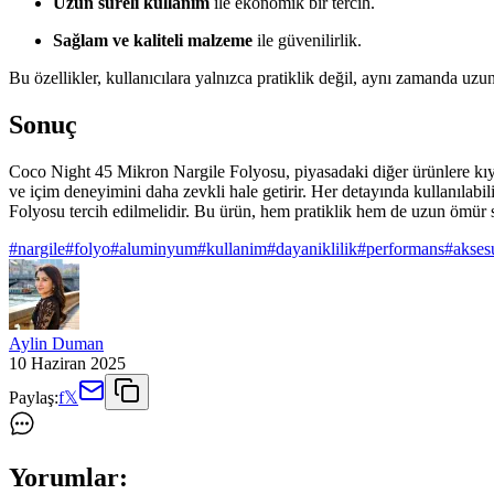
Uzun süreli kullanım
ile ekonomik bir tercih.
Sağlam ve kaliteli malzeme
ile güvenilirlik.
Bu özellikler, kullanıcılara yalnızca pratiklik değil, aynı zamanda uzun
Sonuç
Coco Night 45 Mikron Nargile Folyosu, piyasadaki diğer ürünlere kıyasla 
ve içim deneyimini daha zevkli hale getirir. Her detayında kullanılabili
Folyosu tercih edilmelidir. Bu ürün, hem pratiklik hem de uzun ömür su
#
nargile
#
folyo
#
aluminyum
#
kullanim
#
dayaniklilik
#
performans
#
akses
Aylin Duman
10 Haziran 2025
Paylaş:
f
𝕏
Yorumlar: