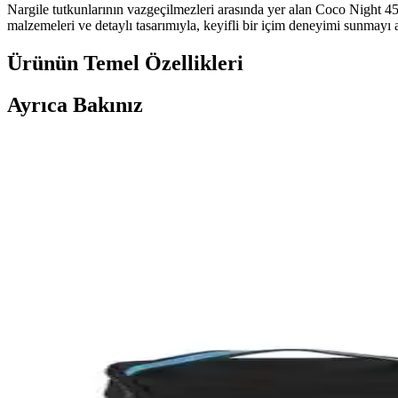
Nargile tutkunlarının vazgeçilmezleri arasında yer alan Coco Night 
malzemeleri ve detaylı tasarımıyla, keyifli bir içim deneyimi sunmayı 
Ürünün Temel Özellikleri
Ayrıca Bakınız
GT Bowls Yeni Nesil Toprak Lüle: Modern Tasarım ve
GT Bowls yeni nesil toprak lüle, modern tasarımı ve yüksek kaliteli mal
Buzlu Nargile Marpucu: Serin ve Ferah Nargile Deney
Buzlu Nargile Marpucu, sıcak havalarda ferahlatıcı ve kolay kullanımlı 
Yanaryılzı Nargile Közlüğü: Modern Tasarımı ve Fonks
Modern tasarımı ve duman kontrol özelliğiyle yanaryılzı nargile közlüğü,
Akarsu Küçük Boy Nargile Takımı: Kompakt ve Daya