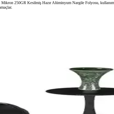
45 Mikron 250GR Kesilmiş Hazır Alüminyum Nargile Folyosu, kullanım ko
amaçlar.
 Üstün Performans Özellikleri
zemeleriyle dikkat çeker. 6 delikli yapısı ve uzun içim süreleri ile arom
imi İçin Yenilikçi Aksesuar
buz kapsülleriyle nargile keyfini artıran yenilikçi bir aksesuar. Dayanık
iyonelliğiyle Nargile Deneyimini Geliştirir
 kullanıcıların deneyimini iyileştirir ve enerji tasarrufu sağlar.
nıklı Tasarımıyla Pratik Kullanım