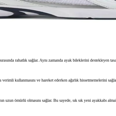
L Unisex Metal Taç Karşılaştırması
 ve kullanıcı memnuniyetine odaklanın.
ık İçin En İyi Seçenekler 75-90 karakter
modellerinin özellikleri, kullanıcı yorumları ve kullanım alanları deta
rasında rahatlık sağlar. Aynı zamanda ayak bileklerini destekleyen tas
a verimli kullanmasını ve hareket ederken ağırlık hissetmemelerini sağla
ının uzun ömürlü olmasını sağlar. Bu sayede, sık sık yeni ayakkabı alm