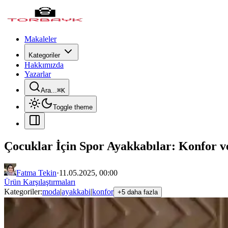
Makaleler
Kategoriler
Hakkımızda
Yazarlar
Ara...
⌘
K
Toggle theme
Çocuklar İçin Spor Ayakkabılar: Konfor ve
Fatma Tekin
·
11.05.2025, 00:00
Ürün Karşılaştırmaları
Kategoriler:
moda
|
ayakkabi
|
konfor
+5 daha fazla