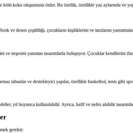
e kötü koku oluşumunu önler. Bu özellik, özellikle yaz aylarında ve yo
k ve desen çeşitliliği, çocukların kişiliklerini ve tarzlarını yansıtmala
ini ve neşesini yansıtan tasarımlarla buluşuyor. Çocuklar kendilerini ifad
maz tabanlar ve destekleyici yapılar, özellikle basketbol, tenis gibi spor
ler, yıl boyunca kullanılabilir. Ayrıca, hafif ve nefes alabilir tasarımlar
er
tmek gerekir: