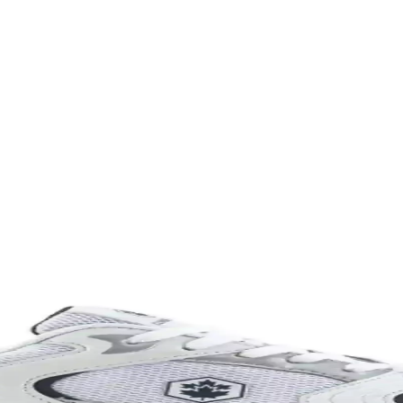
eri ve Seçim Kriterleri
şü ve spor için farklı modeller ve özellikler öne çıkar. Kapasite, konfor
lanımına Uygun Ayakkabı
yle günlük ve spor aktivitelerinde konfor sağlar, şık ve pratik tasarımı
abı Dayanıklılık ve Şıklık Sunar
klı malzemeleriyle günlük kullanım ve hafif aktiviteler için ideal, ra
k Yönlü ve Şık Tasarım Özellikleri
asarım ve estetik detaylarıyla genç sporcuların sahadaki performansını 
anevi Bir Ayakkabı Modeli
ünlük yaşamda vazgeçilmez bir tercih. Konfor ve şıklığı bir araya getirir
ım İçin Modern Ayakkabı Seçenekleri
da sunar. Spor ve günlük kullanım için uygun modelleriyle, hareket özgür