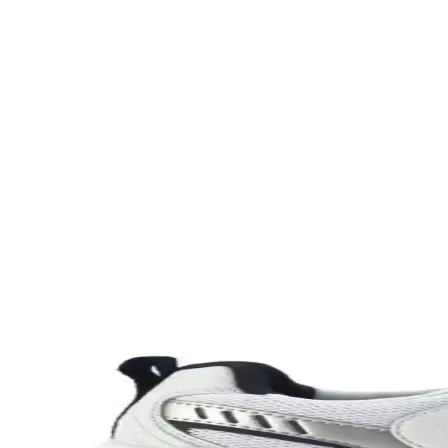
Farklı Kullanım Senaryoları İçin Uygun Çanta Modell
Çanta seçimi, kullanım amacına göre değişir; ofis, seyahat, doğa yürüyü
Puma Shuffle 309668-25 Erkek Günlük ve Spor Kul
Puma Shuffle 309668-25, hafif yastıklama ve dayanıklı taban özellikleri
Slazenger MAROON I Büyük Beden Erkek Spor Ayakk
Slazenger MAROON I büyük beden erkek sneaker, şık tasarımı ve dayanı
Leipae Erkek Çocuk Futbol Ayakkabısı Kramponu: Ço
Leipae erkek çocuk futbol ayakkabısı, çok yönlü kullanım, ergonomik t
Nike Air Force 1: Spor ve Günlük Kullanım İçin Efs
Nike Air Force 1, ikonik tasarımı ve teknolojik özellikleriyle spor ve g
Nike Team Hustle: Çok Yönlü Spor ve Günlük Kullan
Nike Team Hustle ayakkabıları, dayanıklılık, şıklık ve konforu bir ara