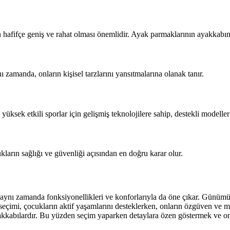
n hafifçe geniş ve rahat olması önemlidir. Ayak parmaklarının ayakkabı
ı zamanda, onların kişisel tarzlarını yansıtmalarına olanak tanır.
ksek etkili sporlar için gelişmiş teknolojilere sahip, destekli modeller 
kların sağlığı ve güvenliği açısından en doğru karar olur.
il, aynı zamanda fonksiyonellikleri ve konforlarıyla da öne çıkar. Gün
eçimi, çocukların aktif yaşamlarını desteklerken, onların özgüven ve mut
akkabılardır. Bu yüzden seçim yaparken detaylara özen göstermek ve onl