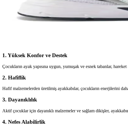
Genel Markalar Taraklı Siyah Metal Taç ve NEW HİL
İki popüler spor tacını detaylı karşılaştırıyoruz: dayanıklılık, tasarım
Kadın Beyaz Sneakers Karşılaştırması: Konfor ve Şıkl
Bu karşılaştırmada, Lumberjack ve U.S. Polo Assn. kadın beyaz sneaker 
1.
Yüksek Konfor ve Destek
Çocukların ayak yapısına uygun, yumuşak ve esnek tabanlar, hareket sı
2.
Hafiflik
Hafif malzemelerden üretilmiş ayakkabılar, çocukların enerjilerini dah
3.
Dayanıklılık
Aktif çocuklar için dayanıklı malzemeler ve sağlam dikişler, ayakkab
4.
Nefes Alabilirlik