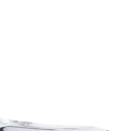
 ve dayanıklılık seçimde belirleyicidir.
yla öne çıkar.
hat ve uzun ömürlü bir spor ayakkabısıdır.
artırmayı hedefler.
, farklı tarzlara uyum sağlar.
lüğü ve tarzı bir arada sağlar.