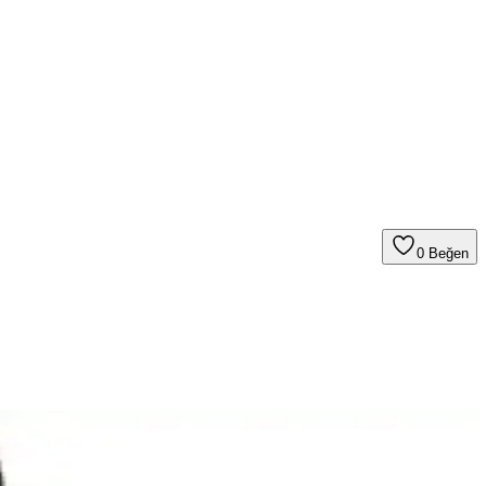
0
Beğen
lar, dayanıklı malzemeleriyle uzun ömürlüdür.