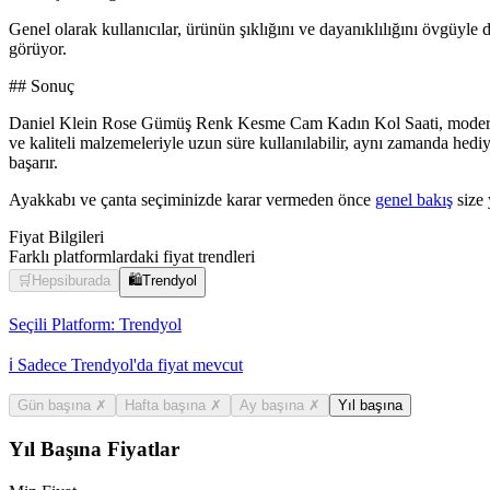
Genel olarak kullanıcılar, ürünün şıklığını ve dayanıklılığını övgüyle
görüyor.
## Sonuç
Daniel Klein Rose Gümüş Renk Kesme Cam Kadın Kol Saati, modern tasar
ve kaliteli malzemeleriyle uzun süre kullanılabilir, aynı zamanda hed
başarır.
Ayakkabı ve çanta seçiminizde karar vermeden önce
genel bakış
size 
Fiyat Bilgileri
Farklı platformlardaki fiyat trendleri
🛒
Hepsiburada
🛍️
Trendyol
Seçili Platform:
Trendyol
ℹ️ Sadece Trendyol'da fiyat mevcut
Gün başına
✗
Hafta başına
✗
Ay başına
✗
Yıl başına
Yıl Başına Fiyatlar