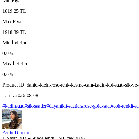
Min Fiyat
1819.25
TL
Max Fiyat
1918.39
TL
Min İndirim
0.0
%
Max İndirim
0.0
%
Product ID:
daniel-klein-rose-renk-kesme-cam-kadin-kol-saati-sik-ve-d
Tarih:
2026-08-08
#
kadinsaati
#
sik-saatler
#
dayanikli-saatler
#
rose-gold-saat
#
cok-renkli-sa
Aylin Duman
1 Nisan 2025
·
Güncellendi:
19 Ocak 2026