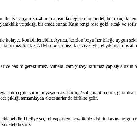
tasarımıdır. Kasa çapı 36-40 mm arasında değişen bu model, hem küçük h
ayanıklılık ve şıklığı bir arada sunar. Kasa rengi rose gold, sıcak ve so
lerle kolayca kombinlenebilir. Ayrıca, kordon boyu her bileğe uygun şekil
abilirsiniz. Saat, 3 ATM su geçirmezlik seviyesiyle, el yıkama, duş alma 
ar ve bakım gerektirmez. Mineral cam yüzey, kırılmaz yapısıyla uzun öm
ya solma gibi sorunlar yaşanmaz. Ürün, 2 yıl garantili olup, garantisi 
lece şıklığı tamamlayan aksesuarlar da birlikte gelir.
u eklenebilir. Hediye seçimi yaparken, sevdiğiniz kişinin tarzına uygun 
i iletebilirsiniz.