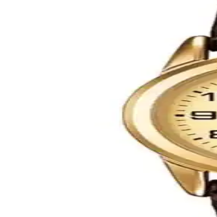
Casio LW-200-4AVDF Kadın ve Çocuklar İçin Şık ve F
Casio LW-200-4AVDF, şık kırmızı tasarımı ve dayanıklı yapısıyla günlük
Casio LA680WGA-9DF Kadın Dijital Saat İncelemesi v
Casio LA680WGA-9DF, şık tasarımı ve temel fonksiyonlarıyla günlük kul
Casio LTP-V004L-1AUDF Kadın Şık ve Dayanıklı Gü
Casio LTP-V004L-1AUDF, şık tasarımı ve su geçirmez özellikleriyle gün
Daniel Klein DKE.1.10054 Kadın Minimal Renkli Dikd
Daniel Klein DKE.1.10054, renkli ve minimal tasarımıyla kadınlar için
Wesse Kadın Kol Saati: Zarif Tasarım ve Dayanıklıl
Wesse kadın kol saati, altın renkli çelik kasa ve kordonu, mineral cam 
öne çıkar.
Casio LTP-V004L-2BUDF Kadın Kol Saati: Şıklık ve