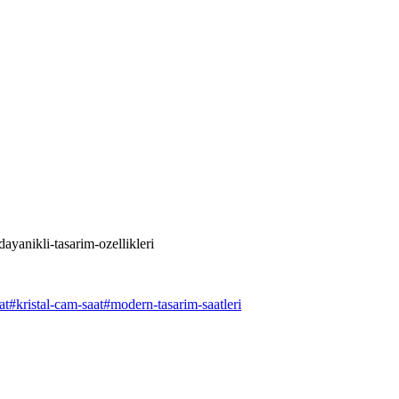
ayanikli-tasarim-ozellikleri
at
#
kristal-cam-saat
#
modern-tasarim-saatleri