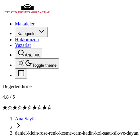
Makaleler
Kategoriler
Hakkımızda
Yazarlar
Ara...
⌘
K
Toggle theme
Değerlendirme
4.8
/
5
Ana Sayfa
daniel-klein-rose-renk-kesme-cam-kadin-kol-saati-sik-ve-dayanik