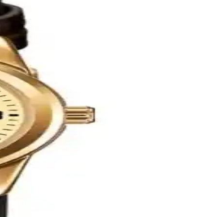
e öne çıkan dijital saat.
.
ük ve özel kullanıma uygundur.
 ve özel kullanımlar için ideal, suya dayanıklı ve hafif tasarımıyla