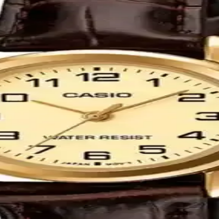
onksiyonel Dijital Kol Saati
 kullanım için ideal, alarm, kronometre ve su geçirmezlik özellikleriyl
e Özellikleri
lanım için ideal, dayanıklı ve suya karşı dirençli kadın dijital saattir
nlük Kullanım Saatleri
lük kullanım için ideal, hafif ve dayanıklı kadın saatidir.
örtgen Kol Saati Özellikleri ve Kullanım İpuçları
 şık bir kol saatidir. Su geçirmezlik ve dayanıklı malzemeleriyle günl
ık Sunan Modern Saat Modeli
ve Quartz mekanizmasıyla şıklık ve dayanıklılığı bir arada sunar. Günlük
 Dayanıklılığın Modern Buluşması