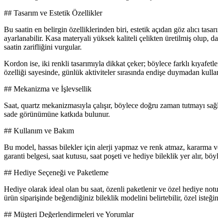
## Tasarım ve Estetik Özellikler
Bu saatin en belirgin özelliklerinden biri, estetik açıdan göz alıcı 
ayarlanabilir. Kasa materyali yüksek kaliteli çelikten üretilmiş olup, d
saatin zarifliğini vurgular.
Kordon ise, iki renkli tasarımıyla dikkat çeker; böylece farklı kıyafet
özelliği sayesinde, günlük aktiviteler sırasında endişe duymadan kullan
## Mekanizma ve İşlevsellik
Saat, quartz mekanizmasıyla çalışır, böylece doğru zaman tutmayı sağl
sade görünümüne katkıda bulunur.
## Kullanım ve Bakım
Bu model, hassas bilekler için alerji yapmaz ve renk atmaz, kararma ve
garanti belgesi, saat kutusu, saat poşeti ve hediye bileklik yer alır, böy
## Hediye Seçeneği ve Paketleme
Hediye olarak ideal olan bu saat, özenli paketlenir ve özel hediye not
ürün siparişinde beğendiğiniz bileklik modelini belirtebilir, özel isteğiniz
## Müşteri Değerlendirmeleri ve Yorumlar