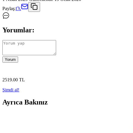
Paylaş:
f
𝕏
Yorumlar:
Yorum
2519
.00
TL
Şimdi al!
Ayrıca Bakınız
Wesse WWL107208 Kadın Kol Saati Modern Tasarım 
Wesse WWL107208 kadın kol saati, şık tasarımı ve su geçirmez özelliğ