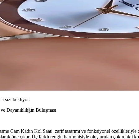
da sizi bekliyor.
ve Dayanıklılığın Buluşması
 Cam Kadın Kol Saati, zarif tasarımı ve fonksiyonel özellikleriyle di
larak öne çıkar. Üç farklı rengin harmonisiyle oluşturulan çok renkli ko