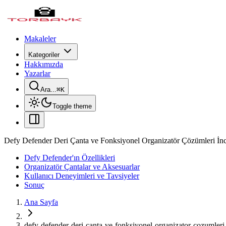
Makaleler
Kategoriler
Hakkımızda
Yazarlar
Ara...
⌘
K
Toggle theme
Defy Defender Deri Çanta ve Fonksiyonel Organizatör Çözümleri İn
Defy Defender'ın Özellikleri
Organizatör Çantalar ve Aksesuarlar
Kullanıcı Deneyimleri ve Tavsiyeler
Sonuç
Ana Sayfa
defy-defender-deri-canta-ve-fonksiyonel-organizator-cozumleri