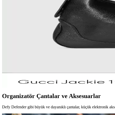
Dooney & Bourke Janine çantası, dayanıklı deri yapısı ve şık tasarımıy
Gucci Jackie Çantanın Yeni Büyük Boy Versiyonu: Deri
Gucci Jackie çantanın yeni büyük boy versiyonu, taneli dış deri ve yu
MAISON de SABRÉ Pikachu Çantası: Tasarım, Kalite 
MAISON de SABRÉ Pikachu çantası, Pokémon temalı tasarımı ve kaliteli 
Çanta Kalitesi ve Fiyatlandırma: Marka Değeri ile Ger
Çanta kalitesi belirli bir seviyede tavan yapar; fiyat artışları çoğunluk
Gucci Yeni Jackie Koleksiyonu: Yumuşak Deri ve Pisto
Gucci'nin yeni Jackie koleksiyonu, yumuşak ve esnek deri kullanımı ile
Organizatör Çantalar ve Aksesuarlar
Defy Defender gibi büyük ve dayanıklı çantalar, küçük elektronik aksesu