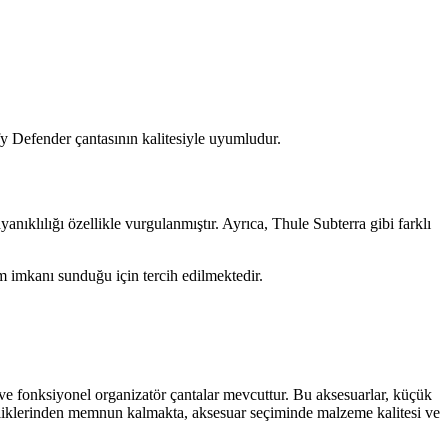
efy Defender çantasının kalitesiyle uyumludur.
anıklılığı özellikle vurgulanmıştır. Ayrıca, Thule Subterra gibi farklı
im imkanı sunduğu için tercih edilmektedir.
if ve fonksiyonel organizatör çantalar mevcuttur. Bu aksesuarlar, küçük
 özelliklerinden memnun kalmakta, aksesuar seçiminde malzeme kalitesi ve