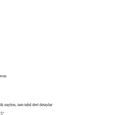
nvas
 naylon, tam tahıl deri detaylar
.5"