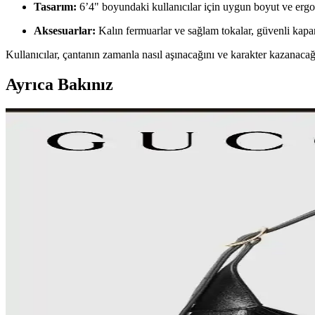
Tasarım:
6’4" boyundaki kullanıcılar için uygun boyut ve erg
Aksesuarlar:
Kalın fermuarlar ve sağlam tokalar, güvenli kap
Kullanıcılar, çantanın zamanla nasıl aşınacağını ve karakter kazanacağı
Ayrıca Bakınız
Andres Gallardo Çantaları: Estetik ve İşlevselliği B
Andres Gallardo çantaları, özgün seramik tavşan figürleri ve doğal deri
Çanta Koleksiyonları: Çeşitlilik, Kullanım Tercihleri ve
Çanta koleksiyonları farklı boyut, doku ve renklerle zenginleşir. Kullan
30'lu Yaşlardaki Anneler İçin Moda ve Fonksiyonelli
30'lu yaşlardaki anneler için el çantası seçimi, modaya uygunluk, daya
Dooney & Bourke Janine Çantası: Dayanıklı Deri Tasa