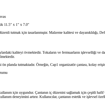
nvas
ük 11.5" x 1" x 7.0"
 düzenli tutmak için tasarlanmıştır. Malzeme kalitesi ve dayanıklılığı, D
ardaki kaliteyi övmektedir. Tokaların ve fermuarların işlevselliği ve day
ilmektedir.
ini ön planda tutmaktadır. Örneğin, Cap1 organizatör çantası, kolay eriş
orumu
i kullanım için uygundur. Çantanın iç düzenini sağlamak için çeşitli haf
 kullanım deneyimini artırır. Kullanıcılar, çantanın estetik ve işlevsel