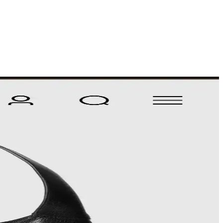
eri, ürünlerin şıklık ve pratiklik sunduğunu gösteriyor.
alışverişte orijinallik kontrolü önem taşır.
tiyaçlarına cevap verir. Markalar ve malzeme tercihleri önemlidir.