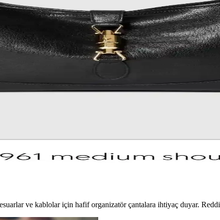
la günlük kullanım ve seyahat için ideal. İkinci el piyasasında uygun f
 Kalitesi ve Tasarım Özellikleri
muşak keçi iç derisiyle lüks ve konfor sunuyor. Esnek tasarımıyla unisek
ve Kullanıcı Deneyimleri Üzerine Detaylı İnceleme
derisiyle dikkat çekiyor. Fermuarsız yapısı güvenlik endişesi yaratırke
çek Kalite İlişkisi Üzerine Analiz
la marka değerinden kaynaklanır. Makalede, farklı markaların kalite ve fiy
n Kilit Tasarımıyla Yenilikler
 klasik tasarımı modernleştiriyor. Piston kilit mekanizması ve şık donan
arlar ve kablolar için hafif organizatör çantalara ihtiyaç duyar. Reddit 