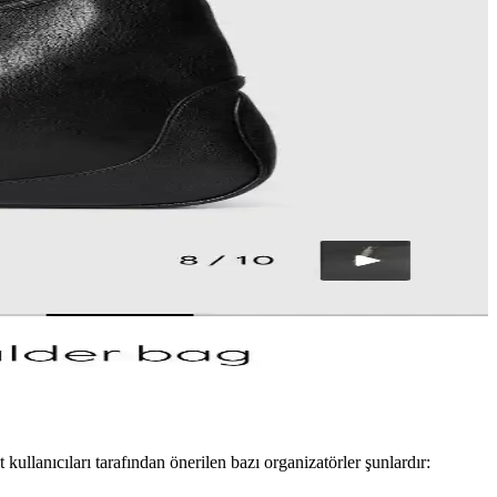
iyatlı, manevi değeri yüksek bir seçenek sunar.
s kullanım imkanı sağlıyor ve dayanıklılığıyla öne çıkıyor.
n, kullanıcılar estetik ve işlevselliği ön planda tutuyor.
at dengesi, deri kalitesi, işçilik ve marka prestiji incelenmektedir.
ım seçenekleriyle kullanıcılar tarafından olumlu karşılanıyor.
kullanıcıları tarafından önerilen bazı organizatörler şunlardır: