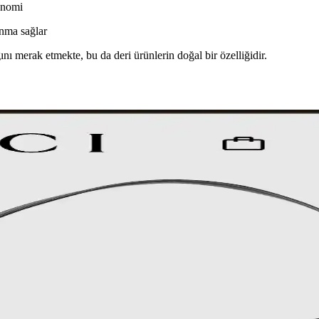
onomi
anma sağlar
nı merak etmekte, bu da deri ürünlerin doğal bir özelliğidir.
uluşturan Özgün Tasarımlar
 dokusuyla estetik ve işlevselliği bir araya getiriyor. Kullanıcı deneyiml
 İkinci El Alışverişte Orijinallik
ım sıklığına göre tercih edilen çantalar, koleksiyon yönetimi ve ikinci el 
k Dengesinde El Çantası Seçimi
nıklılık ve fonksiyonelliği bir arada sunan modellerle günlük hayatın ih
rımı ve Piyasa Değeri Analizi