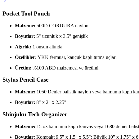
Pocket Tool Pouch
Malzeme:
500D CORDURA naylon
Boyutlar:
5" uzunluk x 3.5" genişlik
Ağırlık:
1 onsun altında
Özellikler:
YKK fermuar, kauçuk kaplı tutma uçları
Üretim:
%100 ABD malzemesi ve üretimi
Stylus Pencil Case
Malzeme:
1050 Denier balistik naylon veya balmumu kaplı ka
Boyutlar:
8" x 2" x 2.25"
Shinjuku Tech Organizer
Malzeme:
15 oz balmumu kaplı kanvas veya 1680 denier balistik
Boyutlar:
Kompakt 9.5" x 1.5" x 5.5"; Büyük 10" x 1.75" x 6