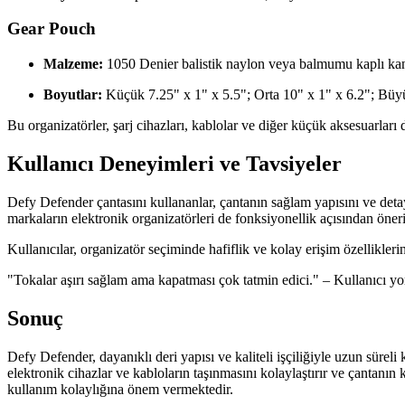
Gear Pouch
Malzeme:
1050 Denier balistik naylon veya balmumu kaplı ka
Boyutlar:
Küçük 7.25" x 1" x 5.5"; Orta 10" x 1" x 6.2"; Büy
Bu organizatörler, şarj cihazları, kablolar ve diğer küçük aksesuarları
Kullanıcı Deneyimleri ve Tavsiyeler
Defy Defender çantasını kullananlar, çantanın sağlam yapısını ve detayl
markaların elektronik organizatörleri de fonksiyonellik açısından öner
Kullanıcılar, organizatör seçiminde hafiflik ve kolay erişim özellikler
"Tokalar aşırı sağlam ama kapatması çok tatmin edici." – Kullanıcı y
Sonuç
Defy Defender, dayanıklı deri yapısı ve kaliteli işçiliğiyle uzun sürel
elektronik cihazlar ve kabloların taşınmasını kolaylaştırır ve çantanın
kullanım kolaylığına önem vermektedir.