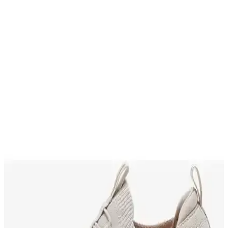
Capone Outfitters'ın cilt küt burunlu, orta topuklu kadın ayakkabısı
şıklık ve rahatlığı bir arada sunar, günlük ve özel kullanımlar için
ideal seçim.
Skechers D'lux Walker 2.0 ve Fashion Fit Kadın
Spor Ayakkabısı Karşılaştırması
İki popüler Skechers kadın spor ayakkabısı detaylı karşılaştırması.
Malzeme, konfor, taban ve genişlik uyumu gibi kriterler
değerlendirilerek, avantajlar ve dezavantajlar objektif şekilde
sunuluyor.
Erkan Saçmacı Jatqılı Plus Kırmızı Yılan Kadeh
Topuklu Ayakkabı İnce ve Şık Tasarım
Erkan Saçmacı'nın şık ve rahat tasarımıyla öne çıkan kırmızı yılan
desenli topuklu ayakkabı, 9 cm yüksekliği ve ergonomik yapısıyla
günlük ve özel kullanımlar için ideal.
Puma Carina Lift ve Carina Street Kadın Günlük
Ayakkabı Karşılaştırması ve Kullanıcı Yorumları