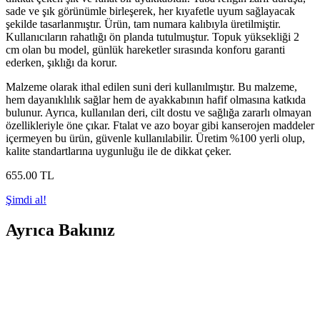
sade ve şık görünümle birleşerek, her kıyafetle uyum sağlayacak
şekilde tasarlanmıştır. Ürün, tam numara kalıbıyla üretilmiştir.
Kullanıcıların rahatlığı ön planda tutulmuştur. Topuk yüksekliği 2
cm olan bu model, günlük hareketler sırasında konforu garanti
ederken, şıklığı da korur.
Malzeme olarak ithal edilen suni deri kullanılmıştır. Bu malzeme,
hem dayanıklılık sağlar hem de ayakkabının hafif olmasına katkıda
bulunur. Ayrıca, kullanılan deri, cilt dostu ve sağlığa zararlı olmayan
özellikleriyle öne çıkar. Ftalat ve azo boyar gibi kanserojen maddeler
içermeyen bu ürün, güvenle kullanılabilir. Üretim %100 yerli olup,
kalite standartlarına uygunluğu ile de dikkat çeker.
655
.00
TL
Şimdi al!
Ayrıca Bakınız
Capone Outfitters Kadın Mary Jane Ayakkabı Cilt
Küt Burun Orta Topuklu
Capone Outfitters'ın cilt küt burunlu, orta topuklu kadın ayakkabısı