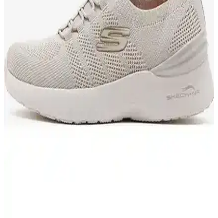
Bu makalede, Puma Carina Lift ve Carina Street kadın ayakkabıları,
konfor, malzeme ve kullanıcı memnuniyeti kriterleriyle
karşılaştırılıyor. Detaylar ve kullanıcı yorumlarıyla ürünlerin
avantajları ve dezavantajları ele alınıyor.
Bakacstore Kadın Siyah Deri Sivri Burun Topuklu
Ayakkabı - Günlük ve İş Kullanımı İçin Şık Tasarım
Bakacstore'un siyah deri kadın ayakkabısı, sivri burun ve kısa topuk
tasarımıyla şıklık ve rahatlığı bir arada sunar. Günlük ve iş
ortamlarına uygun, sürdürülebilir ve konforlu seçenekler içerir.
Muggo Kadın Günlük Topuklu ve Kısa Topuklu
Ayakkabı Karşılaştırması
İki Muggo kadın ayakkabısı detaylı karşılaştırmasıyla malzeme,
konfor ve tasarım özelliklerini öğrenin, bilinçli seçim yapın.
Muggo Kadın Kısa Topuklu Ayakkabılar: Tasarım,
Konfor ve Dayanıklılık Analizi
Muggo Jane ve Lois modelleri, şıklık ve konforu bir arada sunan,
dayanıklı malzemelerle üretilmiş, günlük kullanım için ideal kısa