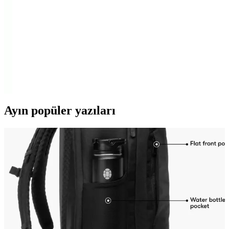
topuklu ayakkabılardır.
Skechers Kadın Spor Ayakkabıları Karşılaştırması:
Bej ve Go Walk Arch Fit 2.0 Modelleri
İki popüler Skechers kadın ayakkabısını detaylı karşılaştırıyoruz. Bej
spor ayakkabının rahatlığı ve şıklığı ile Go Walk Arch Fit 2.0'nın
ortopedik desteği ve yüksek performansı arasındaki farkları
keşfedin.
Ayın popüler yazıları