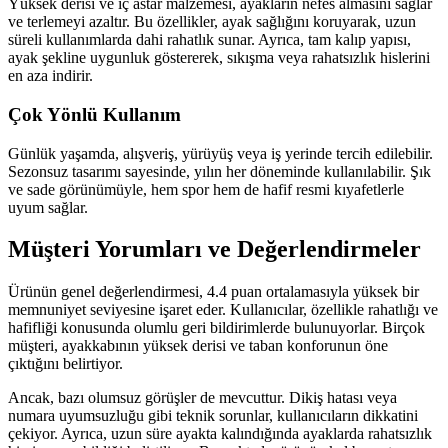
Yüksek derisi ve iç astar malzemesi, ayakların nefes almasını sağlar
ve terlemeyi azaltır. Bu özellikler, ayak sağlığını koruyarak, uzun
süreli kullanımlarda dahi rahatlık sunar. Ayrıca, tam kalıp yapısı,
ayak şekline uygunluk göstererek, sıkışma veya rahatsızlık hislerini
en aza indirir.
Çok Yönlü Kullanım
Günlük yaşamda, alışveriş, yürüyüş veya iş yerinde tercih edilebilir.
Sezonsuz tasarımı sayesinde, yılın her döneminde kullanılabilir. Şık
ve sade görünümüyle, hem spor hem de hafif resmi kıyafetlerle
uyum sağlar.
Müşteri Yorumları ve Değerlendirmeler
Ürünün genel değerlendirmesi, 4.4 puan ortalamasıyla yüksek bir
memnuniyet seviyesine işaret eder. Kullanıcılar, özellikle rahatlığı ve
hafifliği konusunda olumlu geri bildirimlerde bulunuyorlar. Birçok
müşteri, ayakkabının yüksek derisi ve taban konforunun öne
çıktığını belirtiyor.
Ancak, bazı olumsuz görüşler de mevcuttur. Dikiş hatası veya
numara uyumsuzluğu gibi teknik sorunlar, kullanıcıların dikkatini
çekiyor. Ayrıca, uzun süre ayakta kalındığında ayaklarda rahatsızlık