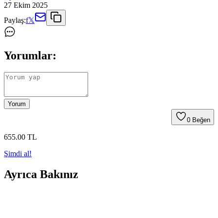
27 Ekim 2025
Paylaş:
f
𝕏
Yorumlar:
Yorum
0
Beğen
655
.00
TL
Şimdi al!
Ayrıca Bakınız
Capone Outfitters Kadın Mary Jane Ayakkabı Cilt
Küt Burun Orta Topuklu