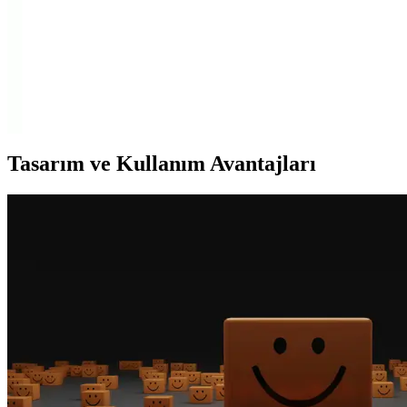
Skechers Kadın Spor Ayakkabıları Karşılaştırması:
Bej ve Go Walk Arch Fit 2.0 Modelleri
İki popüler Skechers kadın ayakkabısını detaylı karşılaştırıyoruz. Bej
spor ayakkabının rahatlığı ve şıklığı ile Go Walk Arch Fit 2.0'nın
ortopedik desteği ve yüksek performansı arasındaki farkları
keşfedin.
Tasarım ve Kullanım Avantajları