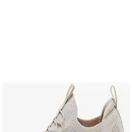
şıklık ve rahatlığı bir arada sunar, günlük ve özel kullanımlar için
ideal seçim.
Skechers D'lux Walker 2.0 ve Fashion Fit Kadın
Spor Ayakkabısı Karşılaştırması
İki popüler Skechers kadın spor ayakkabısı detaylı karşılaştırması.
Malzeme, konfor, taban ve genişlik uyumu gibi kriterler
değerlendirilerek, avantajlar ve dezavantajlar objektif şekilde
sunuluyor.
Erkan Saçmacı Jatqılı Plus Kırmızı Yılan Kadeh
Topuklu Ayakkabı İnce ve Şık Tasarım
Erkan Saçmacı'nın şık ve rahat tasarımıyla öne çıkan kırmızı yılan
desenli topuklu ayakkabı, 9 cm yüksekliği ve ergonomik yapısıyla
günlük ve özel kullanımlar için ideal.
Puma Carina Lift ve Carina Street Kadın Günlük
Ayakkabı Karşılaştırması ve Kullanıcı Yorumları
Bu makalede, Puma Carina Lift ve Carina Street kadın ayakkabıları,
konfor, malzeme ve kullanıcı memnuniyeti kriterleriyle