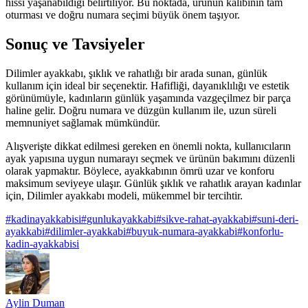
hissi yaşanabildiği belirtiliyor. Bu noktada, ürünün kalıbının tam
oturması ve doğru numara seçimi büyük önem taşıyor.
Sonuç ve Tavsiyeler
Dilimler ayakkabı, şıklık ve rahatlığı bir arada sunan, günlük
kullanım için ideal bir seçenektir. Hafifliği, dayanıklılığı ve estetik
görünümüyle, kadınların günlük yaşamında vazgeçilmez bir parça
haline gelir. Doğru numara ve düzgün kullanım ile, uzun süreli
memnuniyet sağlamak mümkündür.
Alışverişte dikkat edilmesi gereken en önemli nokta, kullanıcıların
ayak yapısına uygun numarayı seçmek ve ürünün bakımını düzenli
olarak yapmaktır. Böylece, ayakkabının ömrü uzar ve konforu
maksimum seviyeye ulaşır. Günlük şıklık ve rahatlık arayan kadınlar
için, Dilimler ayakkabı modeli, mükemmel bir tercihtir.
#
kadinayakkabisi
#
gunlukayakkabi
#
sikve-rahat-ayakkabi
#
suni-deri-
ayakkabi
#
dilimler-ayakkabi
#
buyuk-numara-ayakkabi
#
konforlu-
kadin-ayakkabisi
Aylin Duman