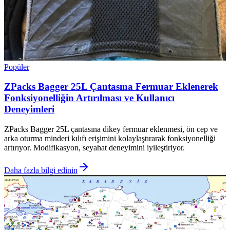
Popüler
ZPacks Bagger 25L Çantasına Fermuar Eklenerek
Fonksiyonelliğin Artırılması ve Kullanıcı
Deneyimleri
ZPacks Bagger 25L çantasına dikey fermuar eklenmesi, ön cep ve
arka oturma minderi kılıfı erişimini kolaylaştırarak fonksiyonelliği
artırıyor. Modifikasyon, seyahat deneyimini iyileştiriyor.
Daha fazla bilgi edinin