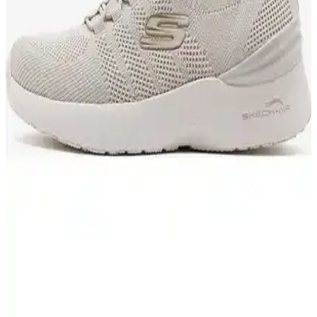
karşılaştırılıyor. Detaylar ve kullanıcı yorumlarıyla ürünlerin
avantajları ve dezavantajları ele alınıyor.
Bakacstore Kadın Siyah Deri Sivri Burun Topuklu
Ayakkabı - Günlük ve İş Kullanımı İçin Şık Tasarım
Bakacstore'un siyah deri kadın ayakkabısı, sivri burun ve kısa topuk
tasarımıyla şıklık ve rahatlığı bir arada sunar. Günlük ve iş
ortamlarına uygun, sürdürülebilir ve konforlu seçenekler içerir.
Muggo Kadın Günlük Topuklu ve Kısa Topuklu
Ayakkabı Karşılaştırması
İki Muggo kadın ayakkabısı detaylı karşılaştırmasıyla malzeme,
konfor ve tasarım özelliklerini öğrenin, bilinçli seçim yapın.
Muggo Kadın Kısa Topuklu Ayakkabılar: Tasarım,
Konfor ve Dayanıklılık Analizi
Muggo Jane ve Lois modelleri, şıklık ve konforu bir arada sunan,
dayanıklı malzemelerle üretilmiş, günlük kullanım için ideal kısa
topuklu ayakkabılardır.