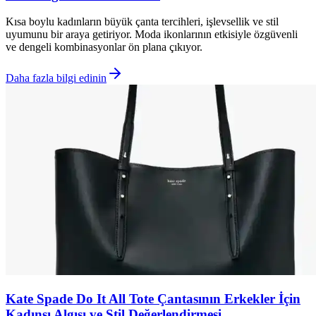
Kısa boylu kadınların büyük çanta tercihleri, işlevsellik ve stil
uyumunu bir araya getiriyor. Moda ikonlarının etkisiyle özgüvenli
ve dengeli kombinasyonlar ön plana çıkıyor.
Daha fazla bilgi edinin
Kate Spade Do It All Tote Çantasının Erkekler İçin
Kadınsı Algısı ve Stil Değerlendirmesi