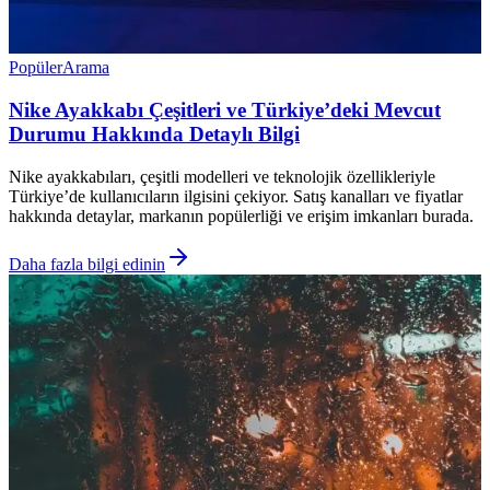
Popüler
Arama
Nike Ayakkabı Çeşitleri ve Türkiye’deki Mevcut
Durumu Hakkında Detaylı Bilgi
Nike ayakkabıları, çeşitli modelleri ve teknolojik özellikleriyle
Türkiye’de kullanıcıların ilgisini çekiyor. Satış kanalları ve fiyatlar
hakkında detaylar, markanın popülerliği ve erişim imkanları burada.
Daha fazla bilgi edinin