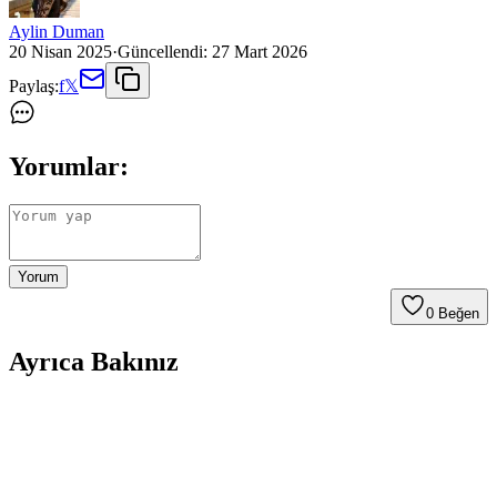
Aylin Duman
20 Nisan 2025
·
Güncellendi:
27 Mart 2026
Paylaş:
f
𝕏
Yorumlar:
Yorum
0
Beğen
Ayrıca Bakınız
Kate Spade Do It All Tote Çantasının Erkekler İçin
Kadınsı Algısı ve Stil Değerlendirmesi