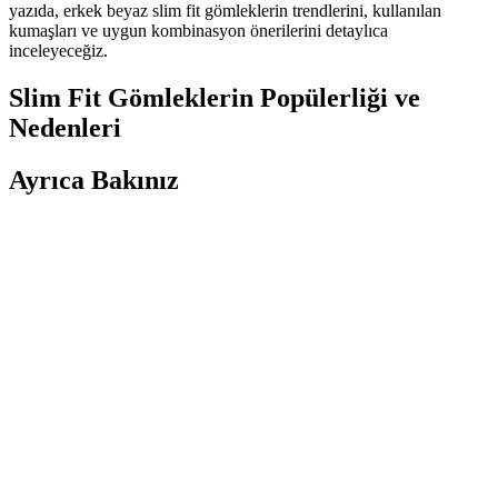
yazıda, erkek beyaz slim fit gömleklerin trendlerini, kullanılan
kumaşları ve uygun kombinasyon önerilerini detaylıca
inceleyeceğiz.
Slim Fit Gömleklerin Popülerliği ve
Nedenleri
Ayrıca Bakınız
Kate Spade Do It All Tote Çantasının Erkekler İçin
Kadınsı Algısı ve Stil Değerlendirmesi
Kate Spade Do It All Tote çantasının ince askıları ve marka algısı
erkeklerde kadınsı olarak değerlendiriliyor. Ancak siyah renk ve
sade tasarım uniseks kullanım sunuyor. Stil ve özgüven algıyı
şekillendiriyor.
Erkek Loafer Ayakkabılar: Şıklık ve Rahatlığın
Modern Buluşması
Modern erkekler için rahat ve şık loafer ayakkabılar, çeşitli modeller