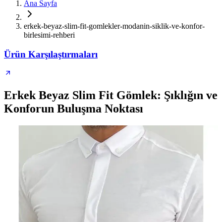
Ana Sayfa
erkek-beyaz-slim-fit-gomlekler-modanin-siklik-ve-konfor-
birlesimi-rehberi
Ürün Karşılaştırmaları
Erkek Beyaz Slim Fit Gömlek: Şıklığın ve
Konforun Buluşma Noktası