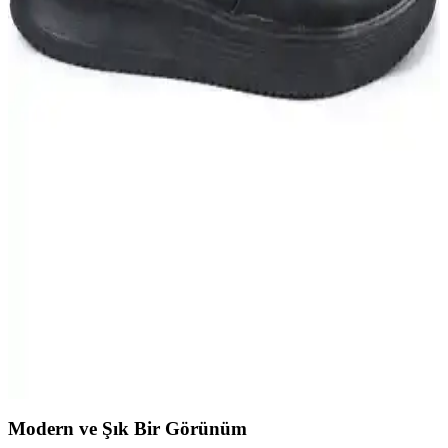
Erkekler İçin Tommy Hilfiger Tişörtleri: Şıklık ve
Konforun Buluşma Noktası
Tommy Hilfiger erkek tişörtleri, kaliteli kumaşlar ve ikonik logo
detaylarıyla günlük ve spor kombinlerinizde şıklık ve rahatlık sunar.
Kanvas Ceket Erkek Modelleri ve Kombinasyon
Önerileri Günlük Şıklık İçin
Kanvas ceketler, dayanıklı ve şık tasarımlarıyla erkeklerin
vazgeçilmezi. Çok yönlü kullanımı ve uygun fiyatlarıyla her sezon
tarzınızı tamamlar.
Yüksek Bilekli Siyah Erkek Sneaker: Günlük Şıklık
ve Konfor Sunan Modern Tasarım
Modern tasarımıyla dikkat çeken bu sneaker, rahatlık ve şıklığı bir
arada sunar. Dar kalıbı ve hafif yapısıyla günlük kullanım için ideal,
ancak dayanıklılık ve beden uyumu konusunda dikkat edilmelidir.
Modern ve Şık Bir Görünüm