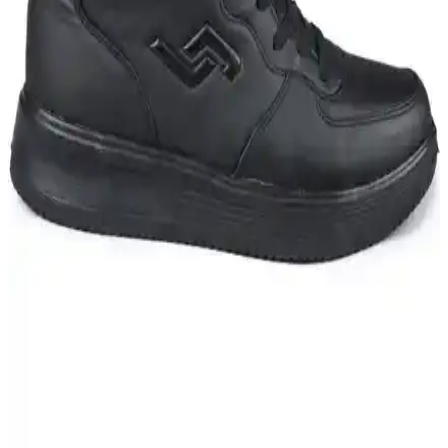
gardırobunuzun vazgeçilmez parçası olur.
Siyah Keten Gömlek Erkek Kombinasyonları:
Şıklık ve Rahatlık İçin Stil Önerileri
Siyah keten gömlekler, çok yönlü kullanımı ve modern duruşuyla
erkek modasında vazgeçilmez. Günlük ve resmi kombinasyonlar
için stil ipuçları ve aksesuar önerileri burada.
Erkekler İçin Tommy Hilfiger Tişörtleri: Şıklık ve
Konforun Buluşma Noktası
Tommy Hilfiger erkek tişörtleri, kaliteli kumaşlar ve ikonik logo
detaylarıyla günlük ve spor kombinlerinizde şıklık ve rahatlık sunar.
Kanvas Ceket Erkek Modelleri ve Kombinasyon
Önerileri Günlük Şıklık İçin
Kanvas ceketler, dayanıklı ve şık tasarımlarıyla erkeklerin
vazgeçilmezi. Çok yönlü kullanımı ve uygun fiyatlarıyla her sezon
tarzınızı tamamlar.
Yüksek Bilekli Siyah Erkek Sneaker: Günlük Şıklık