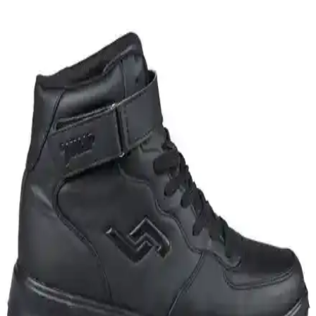
ve malzemelerle her tarza uygun seçenekler sunar. Günlük ve resmi
kullanımlar için ideal tercihleri keşfedin.
Nike Blazer Erkek Spor Ayakkabıları: Dayanıklı,
Şık ve Çok Yönlü Tasarımlar
Nike Blazer erkek spor ayakkabıları, dayanıklı malzeme ve şık
tasarımıyla günlük ve spor kullanıma uygun, geniş model ve renk
seçenekleriyle tarzınızı tamamlar.
Siyah Keten Erkek Gömlekleri ile Şıklık ve Rahatlığı
Bir Arada Yakalayın
Siyah keten gömlekler, modern görünüm ve konfor sunar, çeşitli
kombinlerle her ortamda şıklık sağlar. Bakımı kolay ve dayanıklıdır,
gardırobunuzun vazgeçilmez parçası olur.
Siyah Keten Gömlek Erkek Kombinasyonları:
Şıklık ve Rahatlık İçin Stil Önerileri
Siyah keten gömlekler, çok yönlü kullanımı ve modern duruşuyla
erkek modasında vazgeçilmez. Günlük ve resmi kombinasyonlar
için stil ipuçları ve aksesuar önerileri burada.