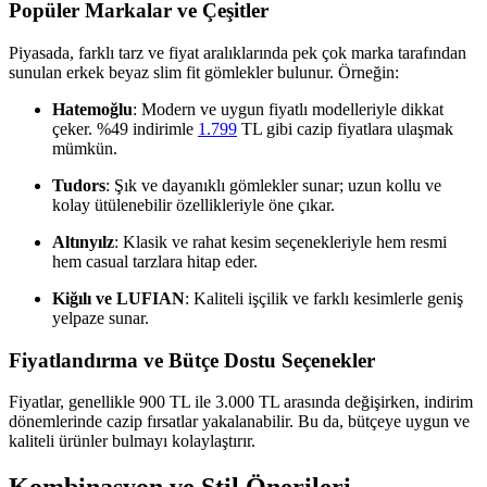
Popüler Markalar ve Çeşitler
Piyasada, farklı tarz ve fiyat aralıklarında pek çok marka tarafından
sunulan erkek beyaz slim fit gömlekler bulunur. Örneğin:
Hatemoğlu
: Modern ve uygun fiyatlı modelleriyle dikkat
çeker. %49 indirimle
1.799
TL gibi cazip fiyatlara ulaşmak
mümkün.
Tudors
: Şık ve dayanıklı gömlekler sunar; uzun kollu ve
kolay ütülenebilir özellikleriyle öne çıkar.
Altınyılz
: Klasik ve rahat kesim seçenekleriyle hem resmi
hem casual tarzlara hitap eder.
Kiğılı ve LUFIAN
: Kaliteli işçilik ve farklı kesimlerle geniş
yelpaze sunar.
Fiyatlandırma ve Bütçe Dostu Seçenekler
Fiyatlar, genellikle 900 TL ile 3.000 TL arasında değişirken, indirim
dönemlerinde cazip fırsatlar yakalanabilir. Bu da, bütçeye uygun ve
kaliteli ürünler bulmayı kolaylaştırır.