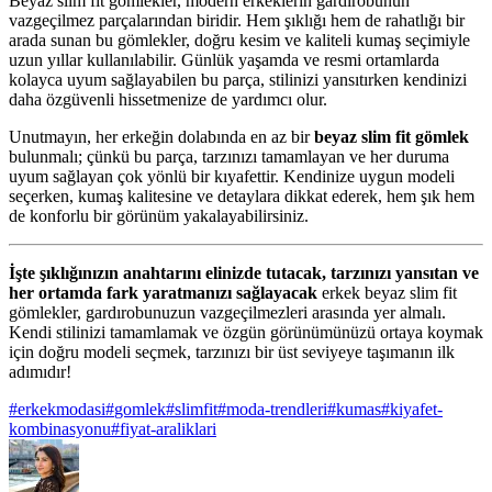
Beyaz slim fit gömlekler, modern erkeklerin gardırobunun
vazgeçilmez parçalarından biridir. Hem şıklığı hem de rahatlığı bir
arada sunan bu gömlekler, doğru kesim ve kaliteli kumaş seçimiyle
uzun yıllar kullanılabilir. Günlük yaşamda ve resmi ortamlarda
kolayca uyum sağlayabilen bu parça, stilinizi yansıtırken kendinizi
daha özgüvenli hissetmenize de yardımcı olur.
Unutmayın, her erkeğin dolabında en az bir
beyaz slim fit gömlek
bulunmalı; çünkü bu parça, tarzınızı tamamlayan ve her duruma
uyum sağlayan çok yönlü bir kıyafettir. Kendinize uygun modeli
seçerken, kumaş kalitesine ve detaylara dikkat ederek, hem şık hem
de konforlu bir görünüm yakalayabilirsiniz.
İşte şıklığınızın anahtarını elinizde tutacak, tarzınızı yansıtan ve
her ortamda fark yaratmanızı sağlayacak
erkek beyaz slim fit
gömlekler, gardırobunuzun vazgeçilmezleri arasında yer almalı.
Kendi stilinizi tamamlamak ve özgün görünümünüzü ortaya koymak
için doğru modeli seçmek, tarzınızı bir üst seviyeye taşımanın ilk
adımıdır!
#
erkekmodasi
#
gomlek
#
slimfit
#
moda-trendleri
#
kumas
#
kiyafet-
kombinasyonu
#
fiyat-araliklari