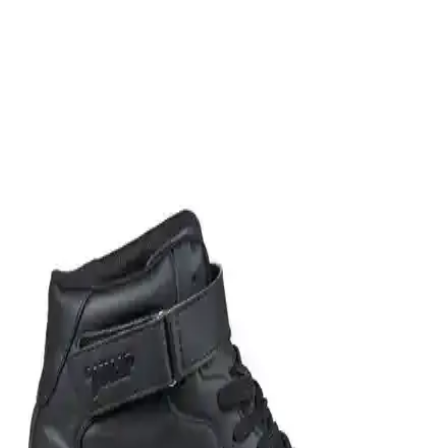
Kate Spade Do It All Tote çantasının ince askıları ve marka algısı
erkeklerde kadınsı olarak değerlendiriliyor. Ancak siyah renk ve
sade tasarım uniseks kullanım sunuyor. Stil ve özgüven algıyı
şekillendiriyor.
Erkek Loafer Ayakkabılar: Şıklık ve Rahatlığın
Modern Buluşması
Modern erkekler için rahat ve şık loafer ayakkabılar, çeşitli modeller
ve malzemelerle her tarza uygun seçenekler sunar. Günlük ve resmi
kullanımlar için ideal tercihleri keşfedin.
Nike Blazer Erkek Spor Ayakkabıları: Dayanıklı,
Şık ve Çok Yönlü Tasarımlar
Nike Blazer erkek spor ayakkabıları, dayanıklı malzeme ve şık
tasarımıyla günlük ve spor kullanıma uygun, geniş model ve renk
seçenekleriyle tarzınızı tamamlar.
Siyah Keten Erkek Gömlekleri ile Şıklık ve Rahatlığı
Bir Arada Yakalayın
Siyah keten gömlekler, modern görünüm ve konfor sunar, çeşitli
kombinlerle her ortamda şıklık sağlar. Bakımı kolay ve dayanıklıdır,