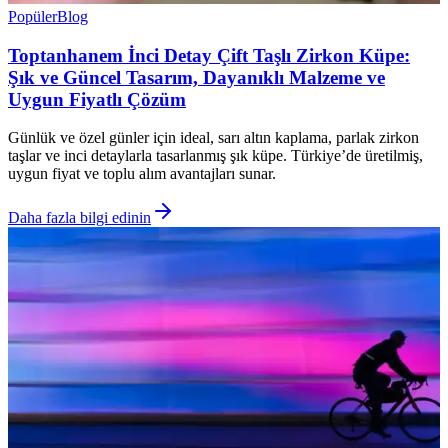
Popüler
Blog
Toptanhanem İnci Detay Çift Taşlı Zirkon Küpe:
Şık ve Güncel Tasarım, Dayanıklı Malzeme ve
Uygun Fiyatlı Çözüm
Günlük ve özel günler için ideal, sarı altın kaplama, parlak zirkon
taşlar ve inci detaylarla tasarlanmış şık küpe. Türkiye’de üretilmiş,
uygun fiyat ve toplu alım avantajları sunar.
Daha fazla bilgi edinin