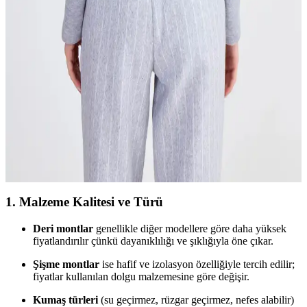
Lufian Yeşil Mont: Modern Tasarım ve
Dayanıklılığıyla Şık Kış Koleksiyonu
Lufian yeşil montlar, şıklık ve dayanıklılığı bir arada sunar. Modern
detaylar ve fonksiyonellik ile kış aylarında tarzınızı koruyun.
Şapkalı Montlar: Kışın Sıcak ve Şık Kalmanın En
İyi Yolu
Şapkalı montlar, kışın sıcak tutarken şıklığı da ön plana çıkaran
fonksiyonel ve trend tasarımlardır. Farklı modelleri ve kombinasyon
önerileriyle stilinizi tamamlayın.
1.
Malzeme Kalitesi ve Türü
Deri montlar
genellikle diğer modellere göre daha yüksek
fiyatlandırılır çünkü dayanıklılığı ve şıklığıyla öne çıkar.
Şişme montlar
ise hafif ve izolasyon özelliğiyle tercih edilir;
fiyatlar kullanılan dolgu malzemesine göre değişir.
Kumaş türleri
(su geçirmez, rüzgar geçirmez, nefes alabilir)