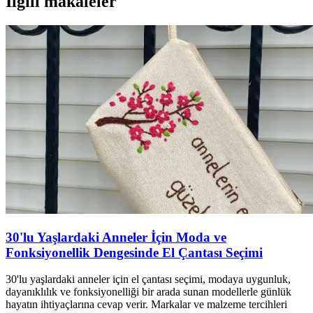
İlgili makaleler
30'lu Yaşlardaki Anneler İçin Moda ve
Fonksiyonellik Dengesinde El Çantası Seçimi
30'lu yaşlardaki anneler için el çantası seçimi, modaya uygunluk,
dayanıklılık ve fonksiyonelliği bir arada sunan modellerle günlük
hayatın ihtiyaçlarına cevap verir. Markalar ve malzeme tercihleri