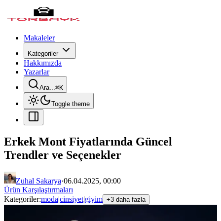
Makaleler
Kategoriler
Hakkımızda
Yazarlar
Ara...
⌘
K
Toggle theme
Erkek Mont Fiyatlarında Güncel
Trendler ve Seçenekler
Zuhal Sakarya
·
06.04.2025, 00:00
Ürün Karşılaştırmaları
Kategoriler:
moda
|
cinsiyet
|
giyim
+3 daha fazla