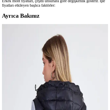
Erkek mont fiyatları, çeşitli unsurlara göre değişkenlik gösterir. İşte
fiyatları etkileyen başlıca faktörler:
Ayrıca Bakınız
Erkekler İçin Pofuduk Mont Seçenekleri: Sıcaklık ve
Şıklığın Buluştuğu Nokta
Kış aylarının vazgeçilmezi pofuduk montlar, sıcak tutarken şıklık ve
konfor sunar. Modeller, malzeme ve bakım ipuçlarıyla kış stilinizi
tamamlayın.
Nike Bebek Montları: Dayanıklı, Şık ve Sıcak
Tutucu Çocuk Kış Giyim Seçenekleri
Nike bebek montları, yüksek ısı yalıtımı, dayanıklılık ve şıklık sunar.
Çocuklar için çeşitli modeller ve renk seçenekleriyle, güvenli ve
konforlu kış giyim imkanı sağlar.
Columbia Powder Lite Erkek Montu: Günlük Şıklık
ve Fonksiyonelliğin Birleşimi