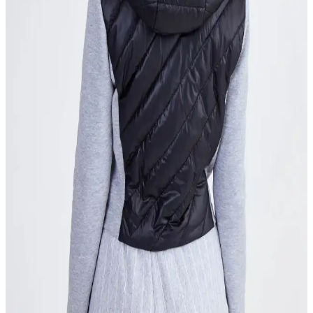
Columbia Powder Lite erkek montu, suya ve rüzgara dayanıklı,
hafif ve izolasyonlu yapısıyla günlük kullanım ve doğa aktiviteleri
için ideal. Şık tasarımıyla her tarzla uyum sağlar.
Baharlık Erkek Mont Seçimi ve Kombinasyonları
Hakkında Kapsamlı Rehber
Baharlık erkek montlar, hafif ve nefes alabilir yapılarıyla hem şıklık
hem de konfor sunar. Doğru seçim ve kombinasyonlarla tarzınızı
tamamlayabilirsiniz.
Su Yeşili Kadın Mont Modelleri ve Kombinasyon
İpuçlarıyla Stilinizi Yükseltin
Su yeşili montlar, kadınlar için hem şıklık hem de ferahlık sunar.
Modada yeni trendler, modeller ve kombinasyon önerileriyle
tarzınızı tamamlayın.
2025'te Lufian Parlak Mont ile Kış Şıklığınızda
Devrim Yapın
Kışın şıklık ve konforu bir arada sunan Lufian parlak montu
keşfedin. Tarzınızı tamamlamak için hemen inceleyin!