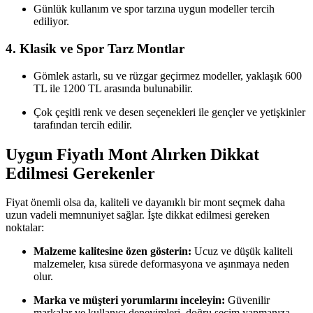
Günlük kullanım ve spor tarzına uygun modeller tercih
ediliyor.
4.
Klasik ve Spor Tarz Montlar
Gömlek astarlı, su ve rüzgar geçirmez modeller, yaklaşık 600
TL ile 1200 TL arasında bulunabilir.
Çok çeşitli renk ve desen seçenekleri ile gençler ve yetişkinler
tarafından tercih edilir.
Uygun Fiyatlı Mont Alırken Dikkat
Edilmesi Gerekenler
Fiyat önemli olsa da, kaliteli ve dayanıklı bir mont seçmek daha
uzun vadeli memnuniyet sağlar. İşte dikkat edilmesi gereken
noktalar:
Malzeme kalitesine özen gösterin:
Ucuz ve düşük kaliteli
malzemeler, kısa sürede deformasyona ve aşınmaya neden
olur.
Marka ve müşteri yorumlarını inceleyin:
Güvenilir
markalar ve kullanıcı deneyimleri, doğru seçim yapmanıza