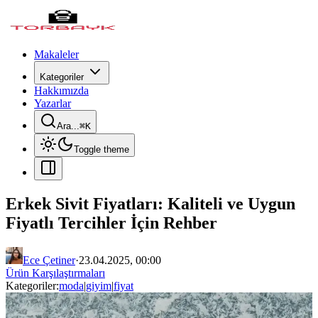
Makaleler
Kategoriler
Hakkımızda
Yazarlar
Ara...
⌘
K
Toggle theme
Erkek Sivit Fiyatları: Kaliteli ve Uygun
Fiyatlı Tercihler İçin Rehber
Ece Çetiner
·
23.04.2025, 00:00
Ürün Karşılaştırmaları
Kategoriler:
moda
|
giyim
|
fiyat