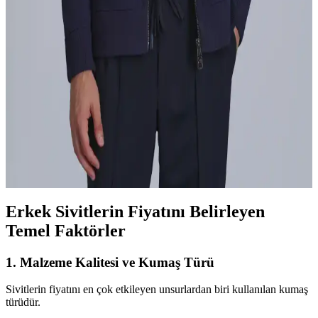
Lufian Turuncu Yelek: Modern Erkek Modasında
Şıklık ve Konforun Buluşması
Lufian’ın turuncu yeleği, yüksek kalite kumaşlar ve şık tasarımıyla
tarzınıza enerji katarken, fonksiyonel özellikleriyle de günlük
kullanımda konfor sağlar.
Lufian Özel Hırka Koleksiyonu: Moda ve Konforu
Bir Arada Sunan Tasarımlar
Lufian’ın geniş hırka koleksiyonu, farklı tarzlara uygun modelleri,
kalite ve şıklığı bir araya getirerek her mevsim ve tarzda ideal
seçenekler sunuyor.
Erkek Sivitlerin Fiyatını Belirleyen
Temel Faktörler
1. Malzeme Kalitesi ve Kumaş Türü
Sivitlerin fiyatını en çok etkileyen unsurlardan biri kullanılan kumaş
türüdür.