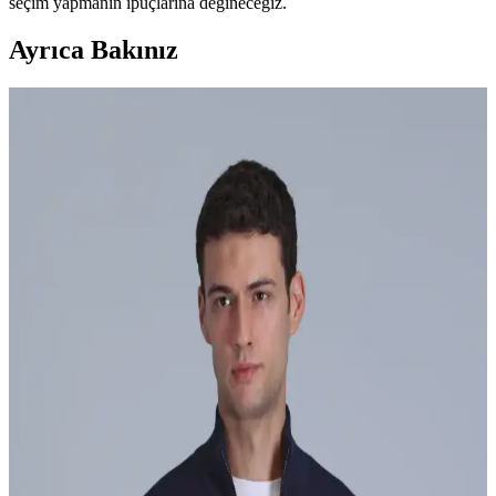
seçim yapmanın ipuçlarına değineceğiz.
Ayrıca Bakınız
Erkek Keten Pantolon Modelleri ve Fiyatları 2023
Yaz Trendleri
Erkek keten pantolonlar, yaz modasında rahatlık ve şıklık sunar.
Farklı modeller, renk seçenekleri ve uygun fiyatlarla online
alışverişte bulunabilir, sezon indirimlerinden yararlanabilirsiniz.
Adidas Erkek Parkaları: Güncel ve Fonksiyonel
Tasarımlarla Kışa Hazırlık
Adidas erkek parkaları, şıklık ve fonksiyonelliği bir arada sunar. Su
ve rüzgar geçirmez özellikleriyle soğuk havalara karşı koruma
sağlar, modern tasarımlarıyla tarzınızı tamamlar.
Siyah Erkek Eşofmanların Moda ve Konfor
Dengesini Yansıtan Güncel Seçenekler
Siyah erkek eşofmanlar, şıklık ve konforu bir arada sunar, kolay