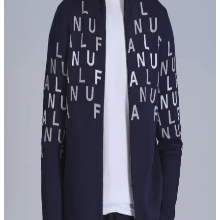
kombinlenir ve her mevsim kullanıma uygundur.
Kışlık Erkek Sweatshirtleri: Stil ve Konforu Bir
Arada Sunan Modeller
Kışlık erkek sweatshirtleri, sıcak tutan, dayanıklı ve şık tasarımlarla
gardırobunuzun vazgeçilmezleri arasında. Doğru model ve kaliteyle
soğuk havalarda rahat ve tarz sahibi olabilirsiniz.
Erkek Esnek Kumaş Pantolonların Özellikleri ve
Moda Dünyasındaki Yeri
Esnek kumaş pantolonlar, hareket özgürlüğü ve şıklık sunar.
Günümüzde moda trendleriyle uyumlu olan bu ürünler, dayanıklılık
ve uygun fiyat avantajlarıyla erkek giyiminde öne çıkıyor.
Eleven Markets Haki Erkek Polar Bere: Sıcak ve
Şık Kış Aksesuarı Seçenekleri
Eleven Markets'in haki renkli erkek polar bere modeli, yüksek sıcak
tutma kapasitesi ve şık tasarımıyla kış aylarında ideal bir tercih.
Rahat kullanımı ve bakım kolaylığıyla öne çıkar.