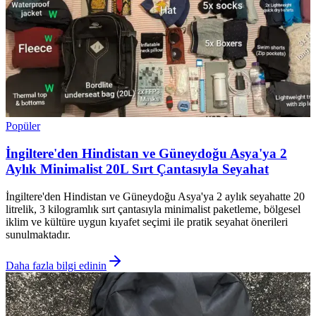
Popüler
İngiltere'den Hindistan ve Güneydoğu Asya'ya 2
Aylık Minimalist 20L Sırt Çantasıyla Seyahat
İngiltere'den Hindistan ve Güneydoğu Asya'ya 2 aylık seyahatte 20
litrelik, 3 kilogramlık sırt çantasıyla minimalist paketleme, bölgesel
iklim ve kültüre uygun kıyafet seçimi ile pratik seyahat önerileri
sunulmaktadır.
Daha fazla bilgi edinin