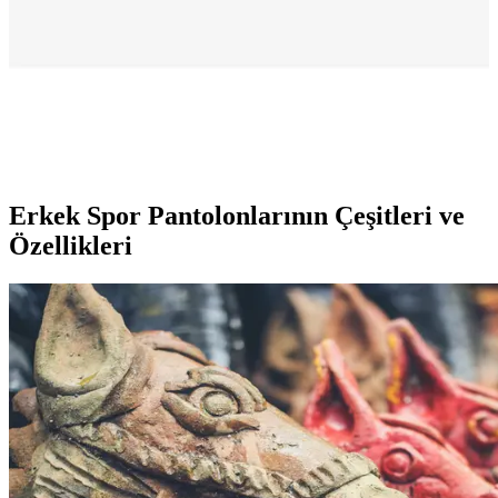
yapmanıza yardımcı oluyor.
Skechers SUMMİTS Erkek Lacivert Spor
Ayakkabısı Konfor ve Şıklık Sunar
Skechers SUMMİTS erkek lacivert spor ayakkabısı, hafif ve nefes
alabilir tekstil malzemesiyle günlük kullanım için ideal, şık ve
konforlu bir tercih. Uzun süre dayanıklılık sağlar.
Erkek Spor Pantolonlarının Çeşitleri ve
Özellikleri