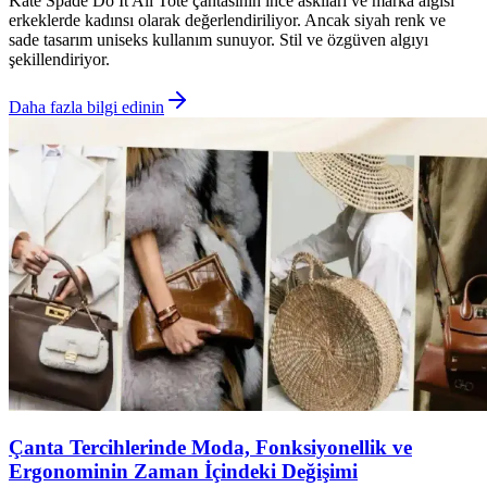
Kate Spade Do It All Tote çantasının ince askıları ve marka algısı
erkeklerde kadınsı olarak değerlendiriliyor. Ancak siyah renk ve
sade tasarım uniseks kullanım sunuyor. Stil ve özgüven algıyı
şekillendiriyor.
Daha fazla bilgi edinin
Çanta Tercihlerinde Moda, Fonksiyonellik ve
Ergonominin Zaman İçindeki Değişimi