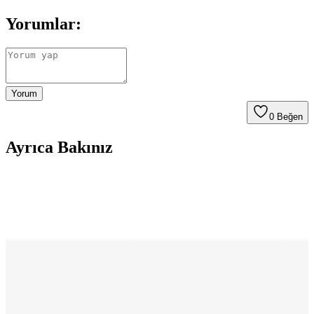
Yorumlar:
Yorum
0
Beğen
Ayrıca Bakınız
Adidas Lite Racer 3.0 Spor Ayakkabıları: Şıklık ve
Konforun Buluşma Noktası
Lite Racer 3.0, hafifliği ve şık tasarımıyla günlük yaşam ve spor
aktiviteleri için ideal, çeşitli renk seçenekleriyle tarzınıza uygun,
konfor ve performansı bir arada sunan modern ayakkabılar.
Adidas Galaxy 6 W Kadın ve Galaxy 7 M Erkek
Koşu Ayakkabıları Karşılaştırması