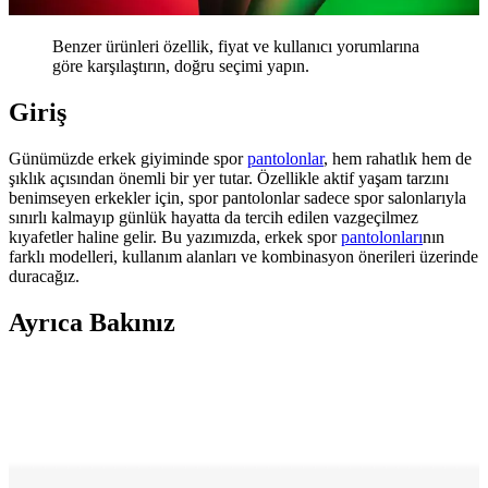
Benzer ürünleri özellik, fiyat ve kullanıcı yorumlarına
göre karşılaştırın, doğru seçimi yapın.
Giriş
Günümüzde erkek giyiminde spor
pantolonlar
, hem rahatlık hem de
şıklık açısından önemli bir yer tutar. Özellikle aktif yaşam tarzını
benimseyen erkekler için, spor pantolonlar sadece spor salonlarıyla
sınırlı kalmayıp günlük hayatta da tercih edilen vazgeçilmez
kıyafetler haline gelir. Bu yazımızda, erkek spor
pantolonları
nın
farklı modelleri, kullanım alanları ve kombinasyon önerileri üzerinde
duracağız.
Ayrıca Bakınız
Adidas Lite Racer 3.0 Spor Ayakkabıları: Şıklık ve
Konforun Buluşma Noktası
Lite Racer 3.0, hafifliği ve şık tasarımıyla günlük yaşam ve spor
aktiviteleri için ideal, çeşitli renk seçenekleriyle tarzınıza uygun,