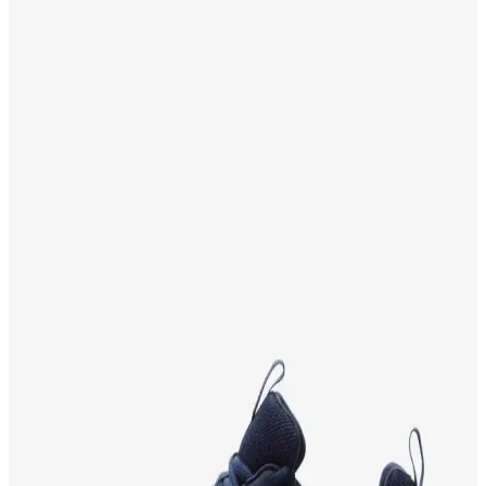
konfor ve performansı bir arada sunan modern ayakkabılar.
Adidas Galaxy 6 W Kadın ve Galaxy 7 M Erkek
Koşu Ayakkabıları Karşılaştırması
İki farklı adidas Galaxy modeli olan Galaxy 6 W kadın ve Galaxy 7
M erkek ayakkabılarının özellikleri, kullanıcı yorumları ve
performans karşılaştırması.
Slazenger ECHO ve PERA Erkek Sneaker
Karşılaştırması: Malzeme, Konfor ve Tasarım
Analizi
Bu makalede Slazenger ECHO ve PERA erkek sneaker
modellerinin malzeme, konfor, dayanıklılık ve tasarım özellikleri
detaylı şekilde karşılaştırılıyor. Kullanıcı yorumlarıyla ürünlerin
performansı değerlendiriliyor.
Tonny Black Spor Ayakkabı Karşılaştırması: Kadın
ve Erkek Modellerinin Özellikleri ve Performansı
Tonny Black spor ayakkabıların kadın ve erkek modelleri, konfor,
dayanıklılık ve şıklık açısından detaylı karşılaştırılıyor. Hangi model