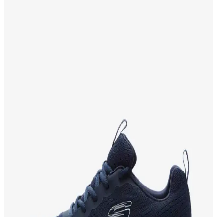
İki farklı adidas Galaxy modeli olan Galaxy 6 W kadın ve Galaxy 7
M erkek ayakkabılarının özellikleri, kullanıcı yorumları ve
performans karşılaştırması.
Slazenger ECHO ve PERA Erkek Sneaker
Karşılaştırması: Malzeme, Konfor ve Tasarım
Analizi
Bu makalede Slazenger ECHO ve PERA erkek sneaker
modellerinin malzeme, konfor, dayanıklılık ve tasarım özellikleri
detaylı şekilde karşılaştırılıyor. Kullanıcı yorumlarıyla ürünlerin
performansı değerlendiriliyor.
Tonny Black Spor Ayakkabı Karşılaştırması: Kadın
ve Erkek Modellerinin Özellikleri ve Performansı
Tonny Black spor ayakkabıların kadın ve erkek modelleri, konfor,
dayanıklılık ve şıklık açısından detaylı karşılaştırılıyor. Hangi model
sizin için daha uygun, tüm özellikler ve kullanıcı yorumlarıyla
anlatılıyor.
Adidas Runfalcon 5 ve Skechers Burst 2.0 Erkek
Spor Ayakkabısı Karşılaştırması