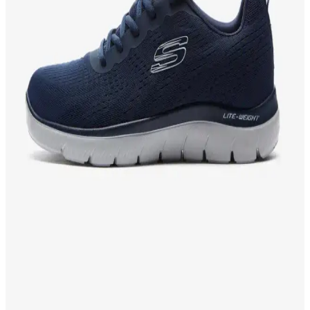
sizin için daha uygun, tüm özellikler ve kullanıcı yorumlarıyla
anlatılıyor.
Adidas Runfalcon 5 ve Skechers Burst 2.0 Erkek
Spor Ayakkabısı Karşılaştırması
Adidas Runfalcon 5 ve Skechers Burst 2.0 erkek spor ayakkabıları,
hafifliği, konforu ve tasarımıyla öne çıkıyor. Kullanıcılar,
dayanıklılık ve şıklık açısından değerlendirmeler yapıyor.
Lumberjack Star 3Pr Erkek Outdoor Ayakkabı:
Dayanıklı ve Konforlu Trekking Ayakkabısı
Lumberjack Star 3Pr erkek outdoor ayakkabısı, dayanıklı kumaş, su
geçirmezlik ve yüksek konfor sağlayan özellikleriyle doğa ve şehir
kullanımı için ideal.
Puma Milenio Tech Spor Ayakkabıları
Karşılaştırması Erkek ve Kadın Modelleri
Puma'nın popüler Milenio Tech modelleri erkek ve kadın
versiyonlarıyla detaylı karşılaştırıldı. Konfor, şıklık ve dayanıklılık
özellikleriyle ilgili bilgiler ve kullanıcı yorumlarıyla en uygun seçimi