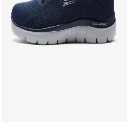
Adidas Runfalcon 5 ve Skechers Burst 2.0 erkek spor ayakkabıları,
hafifliği, konforu ve tasarımıyla öne çıkıyor. Kullanıcılar,
dayanıklılık ve şıklık açısından değerlendirmeler yapıyor.
Lumberjack Star 3Pr Erkek Outdoor Ayakkabı:
Dayanıklı ve Konforlu Trekking Ayakkabısı
Lumberjack Star 3Pr erkek outdoor ayakkabısı, dayanıklı kumaş, su
geçirmezlik ve yüksek konfor sağlayan özellikleriyle doğa ve şehir
kullanımı için ideal.
Puma Milenio Tech Spor Ayakkabıları
Karşılaştırması Erkek ve Kadın Modelleri
Puma'nın popüler Milenio Tech modelleri erkek ve kadın
versiyonlarıyla detaylı karşılaştırıldı. Konfor, şıklık ve dayanıklılık
özellikleriyle ilgili bilgiler ve kullanıcı yorumlarıyla en uygun seçimi
yapmanıza yardımcı oluyor.
Skechers SUMMİTS Erkek Lacivert Spor
Ayakkabısı Konfor ve Şıklık Sunar