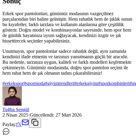
Sonuç
Erkek spor pantolonları, günümüz modasının vazgeçilmez
parçalarından biri haline gelmiştir. Hem rahatlık hem de şıklık sunan
bu kıyafetler, farklı tarzlara ve kullanım alanlarına göre çeşitlilik
gösterir. Doğru model ve kombinasyonlar sayesinde, hem spor hem
de günlük hayatınıza uyum sağlayacak, kendinizi özgür ve şık
hissettirecek seçimler yapabilirsiniz.
Unutmayın, spor pantolonlar sadece rahatlık değil, aynı zamanda
kendinizi ifade etmenin ve tarzınızı yansıtmanın güçlü bir aracıdır.
Bu nedenle, tarzınıza uygun, kaliteli ve farklı modelleri keşfetmekte
çekinmeyin. Günümüz modasında, doğru spor pantolon seçimi ile
hem rahat hem de şık olmanın tadını çıkarabilirsiniz!
#
erkekspor
#
spormoda
#
giyimtrendleri
#
erkekgiyim
#
sporkombinleri
#
m
Tuğba Şengül
2 Nisan 2025
·
Güncellendi:
27 Mart 2026
Paylaş:
f
𝕏