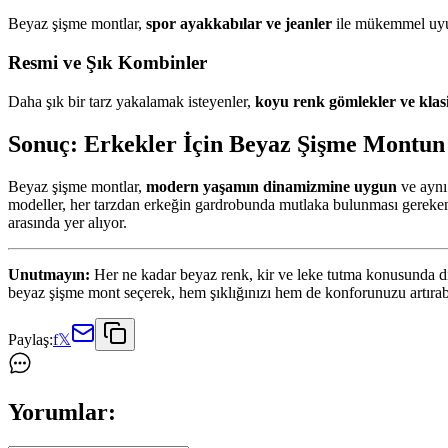
Beyaz şişme montlar,
spor ayakkabılar ve jeanler
ile mükemmel uyum
Resmi ve Şık Kombinler
Daha şık bir tarz yakalamak isteyenler,
koyu renk gömlekler ve klas
Sonuç: Erkekler İçin Beyaz Şişme Montun
Beyaz şişme montlar,
modern yaşamın dinamizmine uygun
ve ayn
modeller, her tarzdan erkeğin gardrobunda mutlaka bulunması gereken 
arasında yer alıyor.
Unutmayın:
Her ne kadar beyaz renk, kir ve leke tutma konusunda dik
beyaz şişme mont seçerek, hem şıklığınızı hem de konforunuzu artırabi
Paylaş:
f
𝕏
Yorumlar: