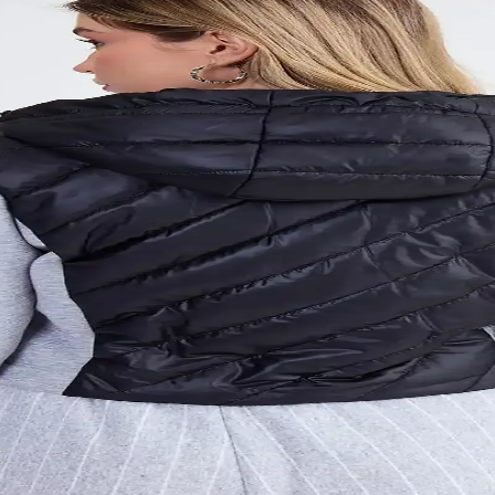
onfor sunar. Modeller, malzeme ve bakım ipuçlarıyla kış stilinizi tamam
 Çocuk Kış Giyim Seçenekleri
 Çocuklar için çeşitli modeller ve renk seçenekleriyle, güvenli ve konfor
 Fonksiyonelliğin Birleşimi
izolasyonlu yapısıyla günlük kullanım ve doğa aktiviteleri için ideal. 
akkında Kapsamlı Rehber
 hem de konfor sunar. Doğru seçim ve kombinasyonlarla tarzınızı tamamla
rıyla Stilinizi Yükseltin
ada yeni trendler, modeller ve kombinasyon önerileriyle tarzınızı tamam
im Yapın
n. Tarzınızı tamamlamak için hemen inceleyin!
la Şık Kış Koleksiyonu