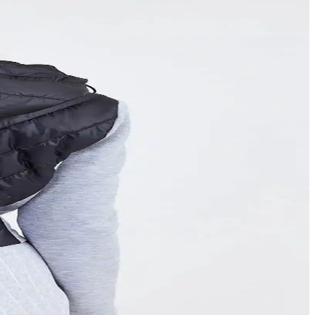
layın.
lu kış giyim imkanı sağlar.
Şık tasarımıyla her tarzla uyum sağlar.
yabilirsiniz.
layın.