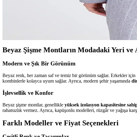
Lufian yeşil montlar, şıklık ve dayanıklılığı bir arada sunar. Modern de
Şapkalı Montlar: Kışın Sıcak ve Şık Kalmanın En İyi
Şapkalı montlar, kışın sıcak tutarken şıklığı da ön plana çıkaran fonks
Beyaz Şişme Montların Modadaki Yeri ve A
Modern ve Şık Bir Görünüm
Beyaz renk, her zaman saf ve temiz bir görünüm sağlar. Erkekler için 
kombinlerle kolayca uyum sağlar. Ayrıca, modern şehir yaşamında
di
İşlevsellik ve Konfor
Beyaz şişme montlar, genellikle
yüksek izolasyon kapasitesine sahi
rahatsızlık vermez. Ayrıca, kapüşonlu modelleri, rüzgâr ve yağışa karş
Farklı Modeller ve Fiyat Seçenekleri
Çeşitli Renk ve Tasarımlar