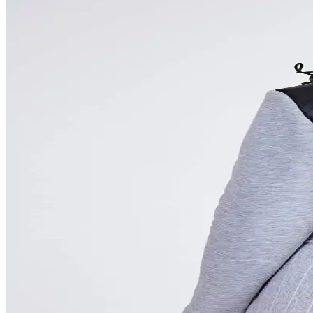
Kış aylarının vazgeçilmezi pofuduk montlar, sıcak tutarken şıklık ve k
Nike Bebek Montları: Dayanıklı, Şık ve Sıcak Tutucu
Nike bebek montları, yüksek ısı yalıtımı, dayanıklılık ve şıklık sunar.
Columbia Powder Lite Erkek Montu: Günlük Şıklık ve
Columbia Powder Lite erkek montu, suya ve rüzgara dayanıklı, hafif ve 
Baharlık Erkek Mont Seçimi ve Kombinasyonları H
Baharlık erkek montlar, hafif ve nefes alabilir yapılarıyla hem şıklık
Su Yeşili Kadın Mont Modelleri ve Kombinasyon İpuçla
Su yeşili montlar, kadınlar için hem şıklık hem de ferahlık sunar. Mod
2025'te Lufian Parlak Mont ile Kış Şıklığınızda Devr
Kışın şıklık ve konforu bir arada sunan Lufian parlak montu keşfedi
Lufian Yeşil Mont: Modern Tasarım ve Dayanıklılığıy