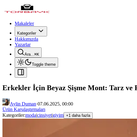
Makaleler
Kategoriler
Hakkımızda
Yazarlar
Ara...
⌘
K
Toggle theme
Erkekler İçin Beyaz Şişme Mont: Tarz ve
Aylin Duman
·
07.06.2025, 00:00
Ürün Karşılaştırmaları
Kategoriler:
moda
|
cinsiyet
|
giyim
+1 daha fazla