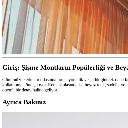
Giriş: Şişme Montların Popülerliği ve Be
Günümüzde erkek modasında fonksiyonellik ve şıklık giderek daha fazl
kullanımıyla öne çıkıyor. Renk skalasında ise
beyaz
renk, sadelik ve m
önemli bir detay haline geliyor.
Ayrıca Bakınız
Erkekler İçin Pofuduk Mont Seçenekleri: Sıcaklık ve