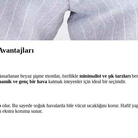
taylar ve fonksiyonellik ile kış aylarında tarzınızı koruyun.
 Yolu
iyonel ve trend tasarımlardır. Farklı modelleri ve kombinasyon önerileriy
vantajları
tasarlanan beyaz şişme montlar, özellikle
minimalist ve şık tarzları
ben
namik ve genç bir hava
katmak isteyenler için ideal bir seçimdir.
p
olur. Bu sayede soğuk havalarda bile vücut sıcaklığını korur. Hafif ya
ı ekstra koruma sunar.