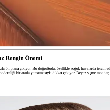
yaz Rengin Önemi
a ön plana çıkıyor. Bu doğrultuda, özellikle soğuk havalarda tercih e
odernliği bir arada yansıtmasıyla dikkat çekiyor. Beyaz şişme montlar, 
 Şıklığın Buluştuğu Nokta