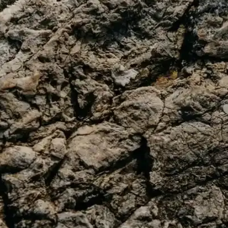
ünlük Giyim Parçası
 kesim ve kumaş seçenekleriyle her tarza uygun, uygun fiyatlı ve uzun ömü
 Konforun Birleştiği Giyim Seçenekleri
foru bir arada sunar. Kaliteli materyali ve çok yönlü tasarımlarıyla her m
Sunan Klasik ve Modern Tasarımlar
rzlara uyum sağlar. Günlük ve resmi kullanıma uygun, doğal malzemelerden
Modern Buluşması
erdir. Farklı modeller, renkler ve detaylar ile her tarza uygun alternatifl
arı ve Trendler
 öneriler ve stil ipuçlarıyla günlük ve resmi ortamlarda fark yaratmanızı 
i ve Çorap ile Şıklık ve Fonksiyonellik
e çorap ile detaylara özen gösterenler için tasarlandı, şıklık ve konforu 