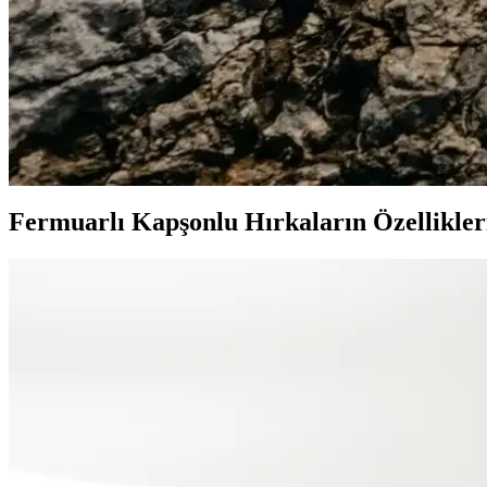
Harley Davidson Erkek Botları Karşılaştırması Siya
Harley Davidson'un siyah kauçuk ve haki deri erkek bot modellerinin özel
2025'te Erkek Modasında Siyah ve Lacivertin Şıklık S
Erkek modasında siyah ve lacivertin uyumuyla şıklığınızı artırın. Komb
Fermuarlı Kapşonlu Hırkaların Özellikleri