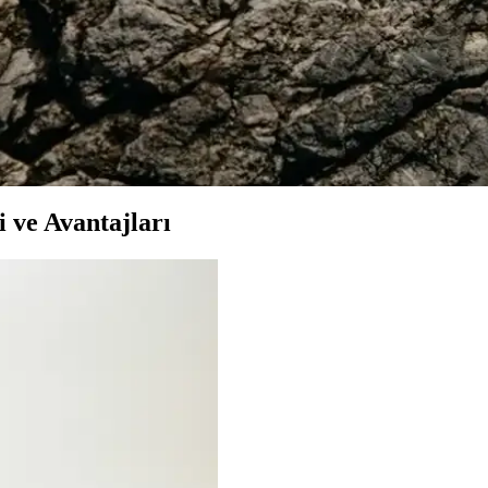
h Kauçuk ve Haki Deri Modelleri
likleri, kullanıcı yorumları ve performanslarını karşılaştırıyoruz, bilin
ırları
in önerileri ve stil ipuçları için hemen keşfedin!
 ve Avantajları