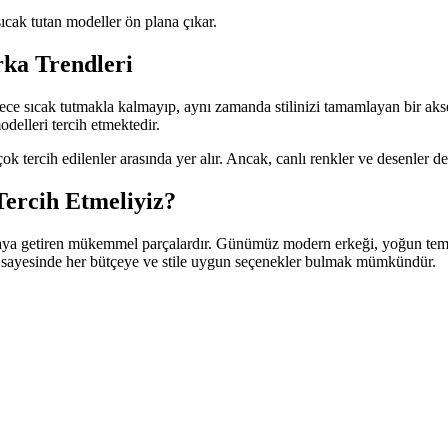
sıcak tutan modeller ön plana çıkar.
ka Trendleri
e sıcak tutmakla kalmayıp, aynı zamanda stilinizi tamamlayan bir aksesua
delleri tercih etmektedir.
çok tercih edilenler arasında yer alır. Ancak, canlı renkler ve desenler de
ercih Etmeliyiz?
 araya getiren mükemmel parçalardır. Günümüz modern erkeği, yoğun te
eri sayesinde her bütçeye ve stile uygun seçenekler bulmak mümkündür.