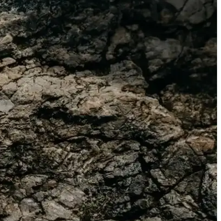
rlü giyim parçasıdır.
evsim ve ortamda tercih edilebilir.
 yapılmış modellerle tarzınızı tamamlayın.
er sunar.
sağlar.
bir arada sunar.