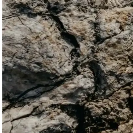
Erkek Basic Tişörtler: Stil ve Konforun Buluştuğu G
Erkek basic tişörtler, rahatlık ve şıklığın temel taşıdır. Çeşitli renk,
Erkekler İçin Uzun Kollu Lacoste Tişörtler: Şıklık ve
Lacoste’un erkekler için tasarladığı uzun kollu tişörtler, şıklık ve kon
Erkek Sivit Kazaklar: Şıklık ve Konforu Bir Arada 
Erkek sivit kazaklar, şıklık ve konforu bir araya getirerek farklı ta
Erkek Yırtık Kot Pantolonları: Moda ve Konforun 
Erkek yırtık kot pantolonlar, stil ve konforu birleştiren modern seçenekl
Erkek Tek Ceket Kombinleri: Güncel ve Şık Stil İpuçl
Erkekler için modern ve şık tek ceket kombinleri, farklı tarzlara uygun
Pierroni Bordo Erkek Seti: Kravat Mendil Kol Düğmes
Şık ve kaliteli Pierroni bordo erkek seti, kravat, mendil, kol düğmesi v