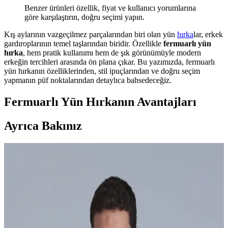
Benzer ürünleri özellik, fiyat ve kullanıcı yorumlarına
göre karşılaştırın, doğru seçimi yapın.
Kış aylarının vazgeçilmez parçalarından biri olan yün
hırka
lar, erkek
gardıroplarının temel taşlarından biridir. Özellikle
fermuarlı yün
hırka
, hem pratik kullanımı hem de şık görünümüyle modern
erkeğin tercihleri arasında ön plana çıkar. Bu yazımızda, fermuarlı
yün hırkanın özelliklerinden, stil ipuçlarından ve doğru seçim
yapmanın püf noktalarından detaylıca bahsedeceğiz.
Fermuarlı Yün Hırkanın Avantajları
Ayrıca Bakınız
Erkek Keten Pantolon Modelleri ve Fiyatları 2023
Yaz Trendleri
Erkek keten pantolonlar, yaz modasında rahatlık ve şıklık sunar.
Farklı modeller, renk seçenekleri ve uygun fiyatlarla online
alışverişte bulunabilir, sezon indirimlerinden yararlanabilirsiniz.
Adidas Erkek Parkaları: Güncel ve Fonksiyonel