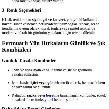
daha rahat ve salaş bir tarz yaratır.
3.
Renk Seçenekleri
Klasik renkler olan
siyah, gri ve lacivert
, çok yönlü kullanım
imkanı sunar ve hemen her kıyafetle uyum sağlar. Ancak, sezon
trendlerine uygun olarak toprak tonları veya pastel renkler de
modern ve ferah bir görünüm yakalamak için tercih edilebilir.
Fermuarlı Yün Hırkaların Günlük ve Şık
Kombinleri
Günlük Tarzda Kombinler
Jean ve spor ayakkabı
ile rahat ve şık bir görünüm
yakalayabilirsiniz.
İçine
basic tişört veya gömlek
tercih ederek, hem sıcak hem
de tarz sahibi olabilirsiniz.
Rahat bir
şapka veya
beret
ile tamamlanan kombinler, soğuk
havalarda hem fonksiyonel hem de şık olur.
Daha Şık ve Resmi Görünüm