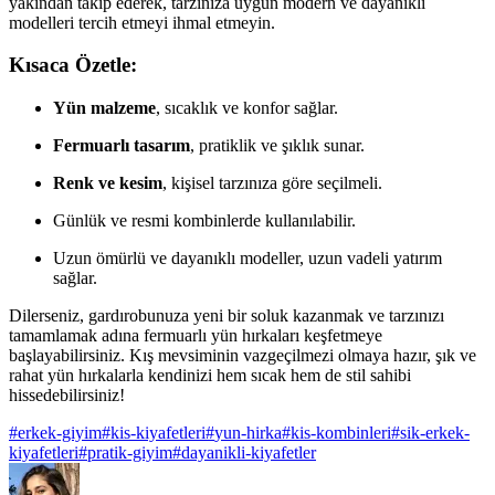
yakından takip ederek, tarzınıza uygun modern ve dayanıklı
modelleri tercih etmeyi ihmal etmeyin.
Kısaca Özetle:
Yün malzeme
, sıcaklık ve konfor sağlar.
Fermuarlı tasarım
, pratiklik ve şıklık sunar.
Renk ve kesim
, kişisel tarzınıza göre seçilmeli.
Günlük ve resmi kombinlerde kullanılabilir.
Uzun ömürlü ve dayanıklı modeller, uzun vadeli yatırım
sağlar.
Dilerseniz, gardırobunuza yeni bir soluk kazanmak ve tarzınızı
tamamlamak adına fermuarlı yün hırkaları keşfetmeye
başlayabilirsiniz. Kış mevsiminin vazgeçilmezi olmaya hazır, şık ve
rahat yün hırkalarla kendinizi hem sıcak hem de stil sahibi
hissedebilirsiniz!
#
erkek-giyim
#
kis-kiyafetleri
#
yun-hirka
#
kis-kombinleri
#
sik-erkek-
kiyafetleri
#
pratik-giyim
#
dayanikli-kiyafetler