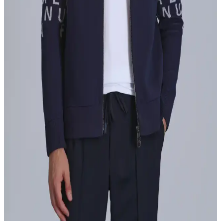
Günümüzde moda trendleriyle uyumlu olan bu ürünler, dayanıklılık
ve uygun fiyat avantajlarıyla erkek giyiminde öne çıkıyor.
Eleven Markets Haki Erkek Polar Bere: Sıcak ve
Şık Kış Aksesuarı Seçenekleri
Eleven Markets'in haki renkli erkek polar bere modeli, yüksek sıcak
tutma kapasitesi ve şık tasarımıyla kış aylarında ideal bir tercih.
Rahat kullanımı ve bakım kolaylığıyla öne çıkar.
Lufian Turuncu Yelek: Modern Erkek Modasında
Şıklık ve Konforun Buluşması
Lufian’ın turuncu yeleği, yüksek kalite kumaşlar ve şık tasarımıyla
tarzınıza enerji katarken, fonksiyonel özellikleriyle de günlük
kullanımda konfor sağlar.
Lufian Özel Hırka Koleksiyonu: Moda ve Konforu
Bir Arada Sunan Tasarımlar
Lufian’ın geniş hırka koleksiyonu, farklı tarzlara uygun modelleri,
kalite ve şıklığı bir araya getirerek her mevsim ve tarzda ideal
seçenekler sunuyor.