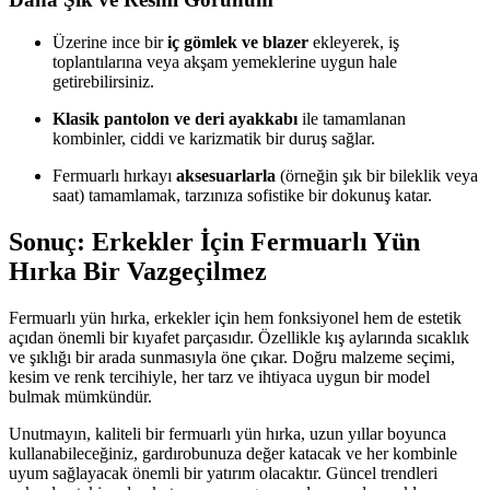
Üzerine ince bir
iç gömlek ve blazer
ekleyerek, iş
toplantılarına veya akşam yemeklerine uygun hale
getirebilirsiniz.
Klasik pantolon ve deri ayakkabı
ile tamamlanan
kombinler, ciddi ve karizmatik bir duruş sağlar.
Fermuarlı hırkayı
aksesuarlarla
(örneğin şık bir bileklik veya
saat) tamamlamak, tarzınıza sofistike bir dokunuş katar.
Sonuç: Erkekler İçin Fermuarlı Yün
Hırka Bir Vazgeçilmez
Fermuarlı yün hırka, erkekler için hem fonksiyonel hem de estetik
açıdan önemli bir kıyafet parçasıdır. Özellikle kış aylarında sıcaklık
ve şıklığı bir arada sunmasıyla öne çıkar. Doğru malzeme seçimi,
kesim ve renk tercihiyle, her tarz ve ihtiyaca uygun bir model
bulmak mümkündür.
Unutmayın, kaliteli bir fermuarlı yün hırka, uzun yıllar boyunca
kullanabileceğiniz, gardırobunuza değer katacak ve her kombinle
uyum sağlayacak önemli bir yatırım olacaktır. Güncel trendleri