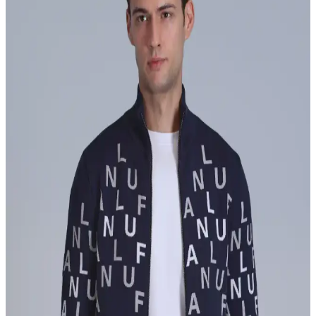
Tasarımlarla Kışa Hazırlık
Adidas erkek parkaları, şıklık ve fonksiyonelliği bir arada sunar. Su
ve rüzgar geçirmez özellikleriyle soğuk havalara karşı koruma
sağlar, modern tasarımlarıyla tarzınızı tamamlar.
Siyah Erkek Eşofmanların Moda ve Konfor
Dengesini Yansıtan Güncel Seçenekler
Siyah erkek eşofmanlar, şıklık ve konforu bir arada sunar, kolay
kombinlenir ve her mevsim kullanıma uygundur.
Kışlık Erkek Sweatshirtleri: Stil ve Konforu Bir
Arada Sunan Modeller
Kışlık erkek sweatshirtleri, sıcak tutan, dayanıklı ve şık tasarımlarla
gardırobunuzun vazgeçilmezleri arasında. Doğru model ve kaliteyle
soğuk havalarda rahat ve tarz sahibi olabilirsiniz.
Erkek Esnek Kumaş Pantolonların Özellikleri ve
Moda Dünyasındaki Yeri
Esnek kumaş pantolonlar, hareket özgürlüğü ve şıklık sunar.