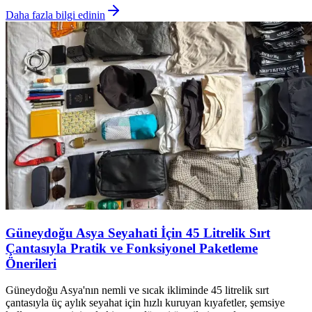
Daha fazla bilgi edinin
Güneydoğu Asya Seyahati İçin 45 Litrelik Sırt
Çantasıyla Pratik ve Fonksiyonel Paketleme
Önerileri
Güneydoğu Asya'nın nemli ve sıcak ikliminde 45 litrelik sırt
çantasıyla üç aylık seyahat için hızlı kuruyan kıyafetler, şemsiye