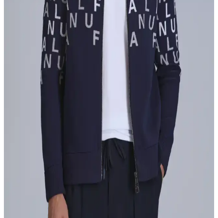
Erkek Esnek Kumaş Pantolonların Özellikleri ve
Moda Dünyasındaki Yeri
Esnek kumaş pantolonlar, hareket özgürlüğü ve şıklık sunar.
Günümüzde moda trendleriyle uyumlu olan bu ürünler, dayanıklılık
ve uygun fiyat avantajlarıyla erkek giyiminde öne çıkıyor.
Eleven Markets Haki Erkek Polar Bere: Sıcak ve
Şık Kış Aksesuarı Seçenekleri
Eleven Markets'in haki renkli erkek polar bere modeli, yüksek sıcak
tutma kapasitesi ve şık tasarımıyla kış aylarında ideal bir tercih.
Rahat kullanımı ve bakım kolaylığıyla öne çıkar.
Lufian Turuncu Yelek: Modern Erkek Modasında
Şıklık ve Konforun Buluşması
Lufian’ın turuncu yeleği, yüksek kalite kumaşlar ve şık tasarımıyla
tarzınıza enerji katarken, fonksiyonel özellikleriyle de günlük
kullanımda konfor sağlar.
Lufian Özel Hırka Koleksiyonu: Moda ve Konforu