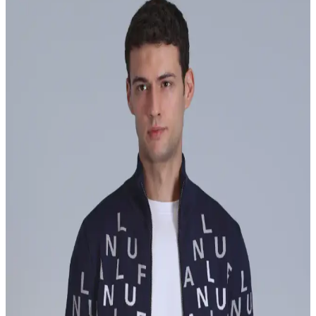
Erkek keten pantolonlar, yaz modasında rahatlık ve şıklık sunar.
Farklı modeller, renk seçenekleri ve uygun fiyatlarla online
alışverişte bulunabilir, sezon indirimlerinden yararlanabilirsiniz.
Adidas Erkek Parkaları: Güncel ve Fonksiyonel
Tasarımlarla Kışa Hazırlık
Adidas erkek parkaları, şıklık ve fonksiyonelliği bir arada sunar. Su
ve rüzgar geçirmez özellikleriyle soğuk havalara karşı koruma
sağlar, modern tasarımlarıyla tarzınızı tamamlar.
Siyah Erkek Eşofmanların Moda ve Konfor
Dengesini Yansıtan Güncel Seçenekler
Siyah erkek eşofmanlar, şıklık ve konforu bir arada sunar, kolay
kombinlenir ve her mevsim kullanıma uygundur.
Kışlık Erkek Sweatshirtleri: Stil ve Konforu Bir
Arada Sunan Modeller
Kışlık erkek sweatshirtleri, sıcak tutan, dayanıklı ve şık tasarımlarla
gardırobunuzun vazgeçilmezleri arasında. Doğru model ve kaliteyle
soğuk havalarda rahat ve tarz sahibi olabilirsiniz.