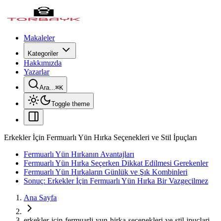
Makaleler
Kategoriler
Hakkımızda
Yazarlar
Ara...
⌘
K
Toggle theme
Erkekler İçin Fermuarlı Yün Hırka Seçenekleri ve Stil İpuçları
Fermuarlı Yün Hırkanın Avantajları
Fermuarlı Yün Hırka Seçerken Dikkat Edilmesi Gerekenler
Fermuarlı Yün Hırkaların Günlük ve Şık Kombinleri
Sonuç: Erkekler İçin Fermuarlı Yün Hırka Bir Vazgeçilmez
Ana Sayfa
erkekler-icin-fermuarli-yun-hirka-secenekleri-ve-stil-ipuclari