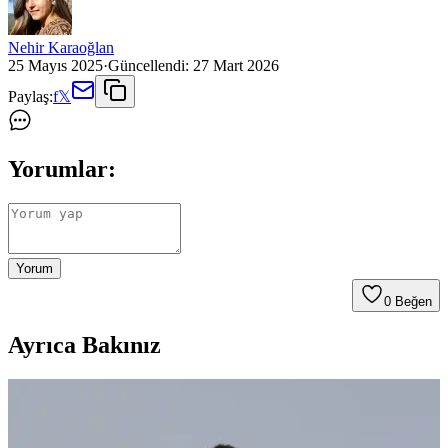
Nehir Karaoğlan
25 Mayıs 2025
·
Güncellendi:
27 Mart 2026
Paylaş:
f
𝕏
Yorumlar:
Yorum
0
Beğen
Ayrıca Bakınız
Erkek Keten Pantolon Modelleri ve Fiyatları 2023
Yaz Trendleri