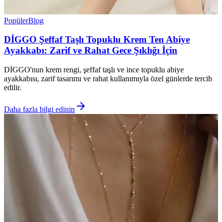
Popüler
Blog
DİGGO Şeffaf Taşlı Topuklu Krem Ten Abiye
Ayakkabı: Zarif ve Rahat Gece Şıklığı İçin
DİGGO'nun krem rengi, şeffaf taşlı ve ince topuklu abiye
ayakkabısı, zarif tasarımı ve rahat kullanımıyla özel günlerde tercih
edilir.
Daha fazla bilgi edinin