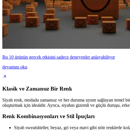
Bu 10 ürünün gerçek etkisini sadece deneyenler anlayabiliyor
devamını oku
Klasik ve Zamansız Bir Renk
Siyah renk, modada zamansız ve her duruma uyum sağlayan temel bir ter
oluşturmak için idealdir. Ayrıca, siyahın gizemli ve güçlü duruşu, erk
Renk Kombinasyonları ve Stil İpuçları
Siyah sweatshirtler, beyaz, gri veya mavi gibi nötr renklerle ko