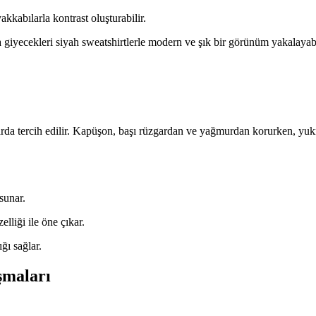
kkabılarla kontrast oluşturabilir.
a giyecekleri siyah sweatshirtlerle modern ve şık bir görünüm yakalayabi
alarda tercih edilir. Kapüşon, başı rüzgardan ve yağmurdan korurken, yuk
sunar.
lliği ile öne çıkar.
ğı sağlar.
şmaları