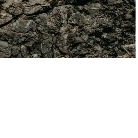
bir arada sunar.
çli alışveriş için detaylar burada.