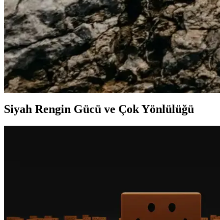
Şık ve kaliteli Pierroni bordo erkek seti, kravat, mendil, kol düğmesi v
Harley Davidson Erkek Botları Karşılaştırması Siya
Harley Davidson'un siyah kauçuk ve haki deri erkek bot modellerinin özel
2025'te Erkek Modasında Siyah ve Lacivertin Şıklık S
Erkek modasında siyah ve lacivertin uyumuyla şıklığınızı artırın. Komb
Siyah Rengin Gücü ve Çok Yönlülüğü