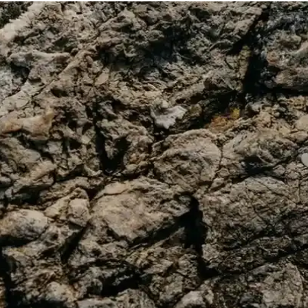
ünlük Giyim Parçası
 kesim ve kumaş seçenekleriyle her tarza uygun, uygun fiyatlı ve uzun ömü
 Konforun Birleştiği Giyim Seçenekleri
foru bir arada sunar. Kaliteli materyali ve çok yönlü tasarımlarıyla her m
Sunan Klasik ve Modern Tasarımlar
rzlara uyum sağlar. Günlük ve resmi kullanıma uygun, doğal malzemelerden
Modern Buluşması
erdir. Farklı modeller, renkler ve detaylar ile her tarza uygun alternatifl
arı ve Trendler
 öneriler ve stil ipuçlarıyla günlük ve resmi ortamlarda fark yaratmanızı 
i ve Çorap ile Şıklık ve Fonksiyonellik