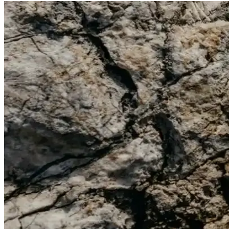
Erkek Basic Tişörtler: Stil ve Konforun Buluştuğu G
Erkek basic tişörtler, rahatlık ve şıklığın temel taşıdır. Çeşitli renk,
Erkekler İçin Uzun Kollu Lacoste Tişörtler: Şıklık ve
Lacoste’un erkekler için tasarladığı uzun kollu tişörtler, şıklık ve kon
Erkek Sivit Kazaklar: Şıklık ve Konforu Bir Arada 
Erkek sivit kazaklar, şıklık ve konforu bir araya getirerek farklı ta
Erkek Yırtık Kot Pantolonları: Moda ve Konforun 
Erkek yırtık kot pantolonlar, stil ve konforu birleştiren modern seçenekl
Erkek Tek Ceket Kombinleri: Güncel ve Şık Stil İpuçl
Erkekler için modern ve şık tek ceket kombinleri, farklı tarzlara uygun
Pierroni Bordo Erkek Seti: Kravat Mendil Kol Düğmes