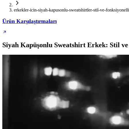
erkekler-icin-siyah-kapusonlu-sweatshirtler-stil-ve-fonksiyonell
Ürün Karşılaştırmaları
Siyah Kapüşonlu Sweatshirt Erkek: Stil ve