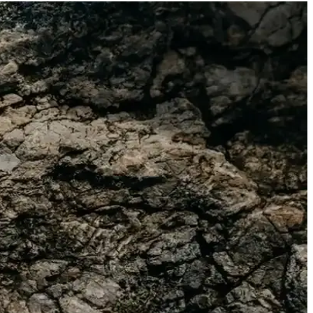
rlü giyim parçasıdır.
evsim ve ortamda tercih edilebilir.
 yapılmış modellerle tarzınızı tamamlayın.
er sunar.
sağlar.