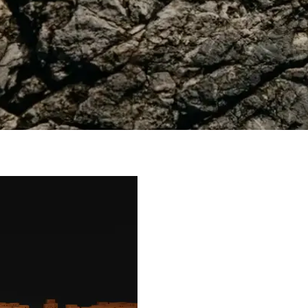
e çorap ile detaylara özen gösterenler için tasarlandı, şıklık ve konforu 
h Kauçuk ve Haki Deri Modelleri
likleri, kullanıcı yorumları ve performanslarını karşılaştırıyoruz, bilin
ırları
in önerileri ve stil ipuçları için hemen keşfedin!