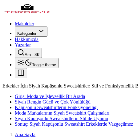
Makaleler
Kategoriler
Hakkımızda
Yazarlar
Ara...
⌘
K
Toggle theme
Erkekler İçin Siyah Kapüşonlu Sweatshirtler: Stil ve Fonksiyonellik 
Giriş: Moda ve İşlevsellik Bir Arada
Siyah Rengin Gücü ve Çok Yönlülüğü
Kapüşonlu Sweatshirtlerin Fonksiyonelliği
Moda Markalarının Siyah Sweatshirt Çalışmaları
Siyah Kapüşonlu Sweatshirtlerin Stil ile Uyumu
Sonuç: Siyah Kapüşonlu Sweatshirt Erkeklerde Vazgeçilmez
Ana Sayfa