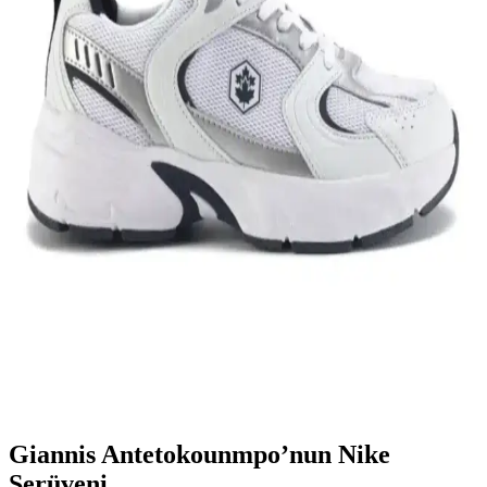
Nike Team Hustle: Çok Yönlü Spor ve Günlük
Kullanım İçin Modern Ayakkabı Seçenekleri
Nike Team Hustle ayakkabıları, dayanıklılık, şıklık ve konforu bir
arada sunar. Spor ve günlük kullanım için uygun modelleriyle,
hareket özgürlüğü ve tarzı bir arada sağlar.
Genel Markalar Taraklı Siyah Metal Taç ve NEW
HİLL Unisex Metal Taç Karşılaştırması
İki popüler spor tacını detaylı karşılaştırıyoruz: dayanıklılık, tasarım
ve kullanıcı memnuniyetine odaklanın.
Kadın Beyaz Sneakers Karşılaştırması: Konfor ve
Şıklık İçin En İyi Seçenekler 75-90 karakter
Bu karşılaştırmada, Lumberjack ve U.S. Polo Assn. kadın beyaz
sneaker modellerinin özellikleri, kullanıcı yorumları ve kullanım
alanları detaylı şekilde inceleniyor.
Giannis Antetokounmpo’nun Nike
Serüveni