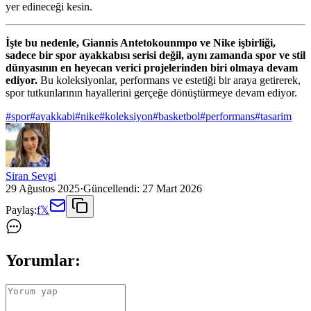
yer edineceği kesin.
İşte bu nedenle, Giannis Antetokounmpo ve Nike işbirliği,
sadece bir spor ayakkabısı serisi değil, aynı zamanda spor ve stil
dünyasının en heyecan verici projelerinden biri olmaya devam
ediyor.
Bu koleksiyonlar, performans ve estetiği bir araya getirerek,
spor tutkunlarının hayallerini gerçeğe dönüştürmeye devam ediyor.
#
spor
#
ayakkabi
#
nike
#
koleksiyon
#
basketbol
#
performans
#
tasarim
Siran Sevgi
29 Ağustos 2025
·
Güncellendi:
27 Mart 2026
Paylaş:
f
𝕏
Yorumlar: