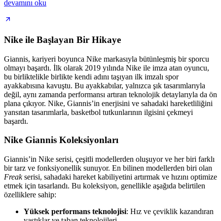
devamını oku
Nike ile Başlayan Bir Hikaye
Giannis, kariyeri boyunca Nike markasıyla bütünleşmiş bir sporcu
olmayı başardı. İlk olarak 2019 yılında Nike ile imza atan oyuncu,
bu birliktelikle birlikte kendi adını taşıyan ilk imzalı spor
ayakkabısına kavuştu. Bu ayakkabılar, yalnızca şık tasarımlarıyla
değil, aynı zamanda performansı artıran teknolojik detaylarıyla da ön
plana çıkıyor. Nike, Giannis’in enerjisini ve sahadaki hareketliliğini
yansıtan tasarımlarla, basketbol tutkunlarının ilgisini çekmeyi
başardı.
Nike Giannis Koleksiyonları
Giannis’in Nike serisi, çeşitli modellerden oluşuyor ve her biri farklı
bir tarz ve fonksiyonellik sunuyor. En bilinen modellerden biri olan
Freak
serisi, sahadaki hareket kabiliyetini artırmak ve hızını optimize
etmek için tasarlandı. Bu koleksiyon, genellikle aşağıda belirtilen
özelliklere sahip:
Yüksek performans teknolojisi
: Hız ve çeviklik kazandıran
yastıklar ve taban teknolojileri.