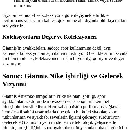
sınırlı sayıda üretim olan modelleri satın almak veya satmak
mümkün.
Fiyatlar ise model ve koleksiyona göre değişmekle birlikte,
performans ve tasarım kalitesi göz önüne alındığında oldukça makul
seviyelerde.
Koleksiyonların Değer ve Koleksiyoneri
Giannis’in ayakkabıları, sadece spor kullanımına değil, aynı
zamanda koleksiyon amaçlı da tercih ediliyor. Özellikle sınırlı sayıda
üretilen modeller, koleksiyoncular için büyük ilgi görüyor ve değer
kazanıyor.
Sonuç: Giannis Nike İşbirliği ve Gelecek
Vizyonu
Giannis Antetokounmpo’nun Nike ile olan işbirliği, spor
ayakkabıları sektöründe inovasyon ve estetiğin mükemmel
birleşimini temsil ediyor. Hem sahada üstün performans sağlayan
hem de stil sahibi tasarımlarla öne çıkan bu koleksiyonlar, spor
tutkunlarının ve ayakkabı severlerin ilgisini çekmeyi sürdürüyor.
Gelecekte Giannis’in yeni modelleri ve teknolojik gelişmelerle
birlikte, bu işbirliğinin spor ayakkabısı dünyasında daha da güçlü bir