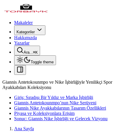
Makaleler
Kategoriler
Hakkımızda
Yazarlar
Ara...
⌘
K
Toggle theme
Giannis Antetokounmpo ve Nike İşbirliğiyle Yenilikçi Spor
Ayakkabıları Koleksiyonu
Giriş: Sıradışı Bir Yıldız ve Marka İşbirliği
Giannis Antetokounmpo’nun Nike Serüveni
Giannis Nike Ayakkabılarının Tasarım Özellikleri
Piyasa ve Koleksiyonlara Erişim
Sonuç: Giannis Nike İşbirliği ve Gelecek Vizyonu
Ana Sayfa