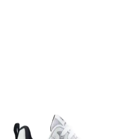
pratik tasarımıyla öne çıkar.
Slazenger MAROON I Büyük Beden Erkek Spor
Ayakkabı Dayanıklılık ve Şıklık Sunar
Slazenger MAROON I büyük beden erkek sneaker, şık tasarımı ve
dayanıklı malzemeleriyle günlük kullanım ve hafif aktiviteler için
ideal, rahat ve uzun ömürlü bir spor ayakkabısıdır.
Leipae Erkek Çocuk Futbol Ayakkabısı Kramponu:
Çok Yönlü ve Şık Tasarım Özellikleri
Leipae erkek çocuk futbol ayakkabısı, çok yönlü kullanım,
ergonomik tasarım ve estetik detaylarıyla genç sporcuların sahadaki
performansını artırmayı hedefler.
Nike Air Force 1: Spor ve Günlük Kullanım İçin
Efsanevi Bir Ayakkabı Modeli
Nike Air Force 1, ikonik tasarımı ve teknolojik özellikleriyle spor ve
günlük yaşamda vazgeçilmez bir tercih. Konfor ve şıklığı bir araya
getirir, farklı tarzlara uyum sağlar.