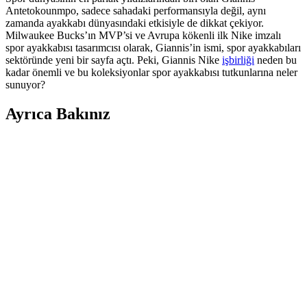
Antetokounmpo, sadece sahadaki performansıyla değil, aynı
zamanda ayakkabı dünyasındaki etkisiyle de dikkat çekiyor.
Milwaukee Bucks’ın MVP’si ve Avrupa kökenli ilk Nike imzalı
spor ayakkabısı tasarımcısı olarak, Giannis’in ismi, spor ayakkabıları
sektöründe yeni bir sayfa açtı. Peki, Giannis Nike
işbirliği
neden bu
kadar önemli ve bu koleksiyonlar spor ayakkabısı tutkunlarına neler
sunuyor?
Ayrıca Bakınız
Farklı Kullanım Senaryoları İçin Uygun Çanta
Modelleri ve Seçim Kriterleri
Çanta seçimi, kullanım amacına göre değişir; ofis, seyahat, doğa
yürüyüşü ve spor için farklı modeller ve özellikler öne çıkar.
Kapasite, konfor ve dayanıklılık seçimde belirleyicidir.
Puma Shuffle 309668-25 Erkek Günlük ve Spor
Kullanımına Uygun Ayakkabı
Puma Shuffle 309668-25, hafif yastıklama ve dayanıklı taban
özellikleriyle günlük ve spor aktivitelerinde konfor sağlar, şık ve