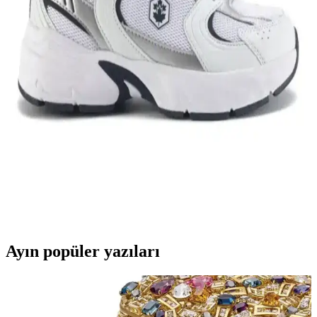
Nike Team Hustle ayakkabıları, dayanıklılık, şıklık ve konforu bir
arada sunar. Spor ve günlük kullanım için uygun modelleriyle,
hareket özgürlüğü ve tarzı bir arada sağlar.
Genel Markalar Taraklı Siyah Metal Taç ve NEW
HİLL Unisex Metal Taç Karşılaştırması
İki popüler spor tacını detaylı karşılaştırıyoruz: dayanıklılık, tasarım
ve kullanıcı memnuniyetine odaklanın.
Kadın Beyaz Sneakers Karşılaştırması: Konfor ve
Şıklık İçin En İyi Seçenekler 75-90 karakter
Bu karşılaştırmada, Lumberjack ve U.S. Polo Assn. kadın beyaz
sneaker modellerinin özellikleri, kullanıcı yorumları ve kullanım
alanları detaylı şekilde inceleniyor.
Ayın popüler yazıları