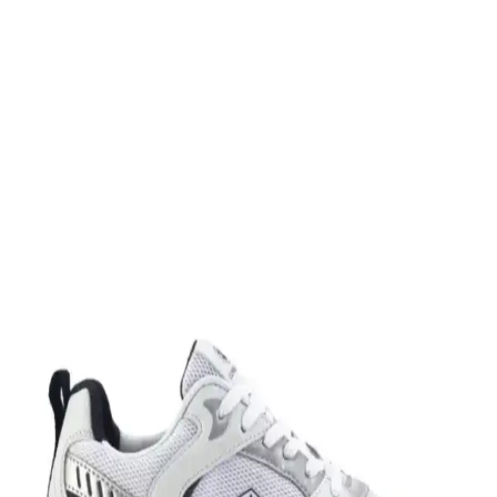
Ayakkabı Dayanıklılık ve Şıklık Sunar
Slazenger MAROON I büyük beden erkek sneaker, şık tasarımı ve
dayanıklı malzemeleriyle günlük kullanım ve hafif aktiviteler için
ideal, rahat ve uzun ömürlü bir spor ayakkabısıdır.
Leipae Erkek Çocuk Futbol Ayakkabısı Kramponu:
Çok Yönlü ve Şık Tasarım Özellikleri
Leipae erkek çocuk futbol ayakkabısı, çok yönlü kullanım,
ergonomik tasarım ve estetik detaylarıyla genç sporcuların sahadaki
performansını artırmayı hedefler.
Nike Air Force 1: Spor ve Günlük Kullanım İçin
Efsanevi Bir Ayakkabı Modeli
Nike Air Force 1, ikonik tasarımı ve teknolojik özellikleriyle spor ve
günlük yaşamda vazgeçilmez bir tercih. Konfor ve şıklığı bir araya
getirir, farklı tarzlara uyum sağlar.
Nike Team Hustle: Çok Yönlü Spor ve Günlük
Kullanım İçin Modern Ayakkabı Seçenekleri