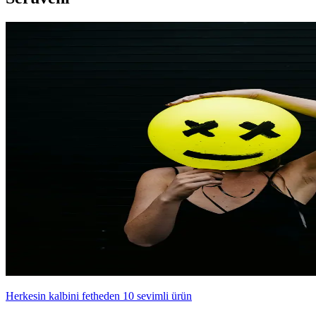
Herkesin kalbini fetheden 10 sevimli ürün