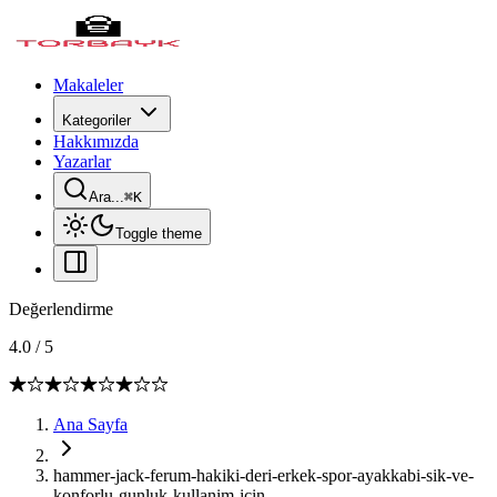
Makaleler
Kategoriler
Hakkımızda
Yazarlar
Ara...
⌘
K
Toggle theme
Değerlendirme
4.0
/
5
Ana Sayfa
hammer-jack-ferum-hakiki-deri-erkek-spor-ayakkabi-sik-ve-
konforlu-gunluk-kullanim-icin