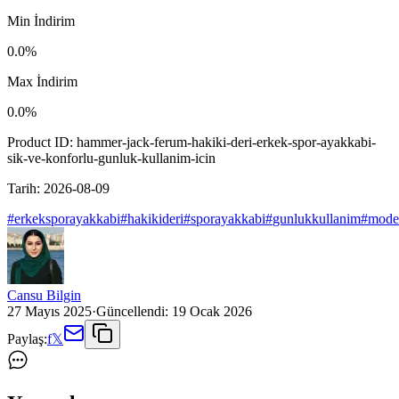
Min İndirim
0.0
%
Max İndirim
0.0
%
Product ID:
hammer-jack-ferum-hakiki-deri-erkek-spor-ayakkabi-
sik-ve-konforlu-gunluk-kullanim-icin
Tarih:
2026-08-09
#
erkeksporayakkabi
#
hakikideri
#
sporayakkabi
#
gunlukkullanim
#
mode
Cansu Bilgin
27 Mayıs 2025
·
Güncellendi:
19 Ocak 2026
Paylaş:
f
𝕏