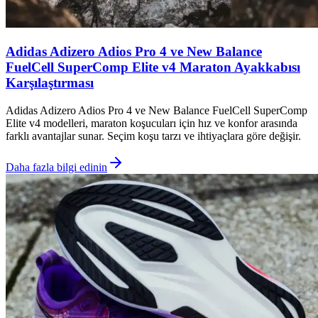
Adidas Adizero Adios Pro 4 ve New Balance
FuelCell SuperComp Elite v4 Maraton Ayakkabısı
Karşılaştırması
Adidas Adizero Adios Pro 4 ve New Balance FuelCell SuperComp
Elite v4 modelleri, maraton koşucuları için hız ve konfor arasında
farklı avantajlar sunar. Seçim koşu tarzı ve ihtiyaçlara göre değişir.
Daha fazla bilgi edinin