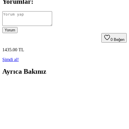
Yorumlar:
Yorum
0
Beğen
1435
.00
TL
Şimdi al!
Ayrıca Bakınız
Lumberjack Dora 1Fx Erkek Gri Sneaker Ayakkabı
İncelemesi ve Özellikleri
Lumberjack Dora 1Fx erkek gri sneaker, şık tasarımı ve hafif
yapısıyla günlük kullanım için ideal. Dayanıklı malzemeleri ve
konfor sağlayan özellikleriyle öne çıkan bu ayakkabı, farklı tarzlara
uyum sağlar.