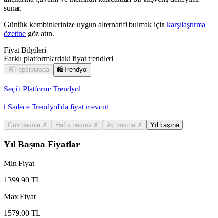
sunar.
Günlük kombinlerinize uygun alternatifi bulmak için
karşılaştırma
özetine
göz atın.
Fiyat Bilgileri
Farklı platformlardaki fiyat trendleri
🛒
Hepsiburada
🛍️
Trendyol
Seçili Platform:
Trendyol
ℹ️ Sadece Trendyol'da fiyat mevcut
Gün başına
✗
Hafta başına
✗
Ay başına
✗
Yıl başına
Yıl Başına Fiyatlar
Min Fiyat
1399.90
TL
Max Fiyat
1579.00
TL