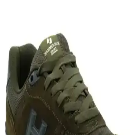
Puma Anzarun Lite Erkek Spor Ayakkabı: Konfor
ve Şıklık Sunan Modern Tasarım
Puma Anzarun Lite erkek spor ayakkabısı, nefes alabilen malzeme
ve hafif yapısıyla günlük ve spor aktivitelerinde konfor sağlar, şık
tasarımıyla dikkat çeker.
L.A Polo 039 Siyah Erkek Günlük Spor Ayakkabısı
Şıklık ve Konfor Sunar
L.A Polo'nun siyah erkek spor ayakkabısı, şıklık ve konforu bir
arada sunar, hafifliği ve dayanıklılığıyla günlük aktivitelerde tercih
edilir.
Puma Smash v2 Buck ve Sportswear Smash 3.0
Erkek Spor Ayakkabıları Karşılaştırması
Puma'nın Smash v2 Buck ve Sportswear Smash 3.0 modellerini
detaylı karşılaştırıyoruz. Tasarım, konfor, malzeme ve kullanıcı
deneyimleriyle ilgili bilgilerle doğru seçimi yapmanıza yardımcı
oluyoruz.
Nike Air Monarch IV Erkek Spor Ayakkabı: Şık ve