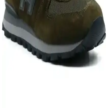
Dayanıklı Günlük ve Spor Kullanımı İçin
Nike Air Monarch IV erkek spor ayakkabısı, dayanıklı deri ve
konforlu tasarımıyla günlük ve spor aktivitelerinde ideal, şık ve
ergonomik bir seçenek sunar.
Adidas Strutter Erkek Günlük Spor Ayakkabısı
İncelemesi ve Kullanıcı Yorumları
Adidas Strutter erkek spor ayakkabısı, şık tasarımı ve rahat
kullanımıyla öne çıkarken, kalite ve dayanıklılık konularında dikkatli
olunması gereken bir modeldir. Kullanıcılar, konfor ve estetik
açısından memnuniyetlerini dile getiriyor.
Ghattix Berlinetta Erkek Günlük Spor Ayakkabısı
Konfor ve Şıklık Sunar
Ghattix Berlinetta, dayanıklı malzemeleri ve şık tasarımıyla günlük
erkek spor ayakkabısı olarak öne çıkar. Konforu ve hafifliğiyle
kullanıcı memnuniyetini artırır, uygun fiyat ve çeşitli stok
seçenekleriyle erişilebilir.
Hammer Jack Hakiki Deri Erkek ve Kadın Spor