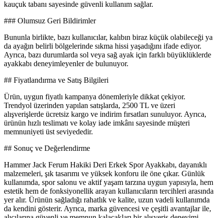
kauçuk tabanı sayesinde güvenli kullanım sağlar.
### Olumsuz Geri Bildirimler
Bununla birlikte, bazı kullanıcılar, kalıbın biraz küçük olabileceği ya
da ayağın belirli bölgelerinde sıkma hissi yaşadığını ifade ediyor.
Ayrıca, bazı durumlarda sol veya sağ ayak için farklı büyüklüklerde
ayakkabı deneyimleyenler de bulunuyor.
## Fiyatlandırma ve Satış Bilgileri
Ürün, uygun fiyatlı kampanya dönemleriyle dikkat çekiyor.
Trendyol üzerinden yapılan satışlarda, 2500 TL ve üzeri
alışverişlerde ücretsiz kargo ve indirim fırsatları sunuluyor. Ayrıca,
ürünün hızlı teslimatı ve kolay iade imkânı sayesinde müşteri
memnuniyeti üst seviyededir.
## Sonuç ve Değerlendirme
Hammer Jack Ferum Hakiki Deri Erkek Spor Ayakkabı, dayanıklı
malzemeleri, şık tasarımı ve yüksek konforu ile öne çıkar. Günlük
kullanımda, spor salonu ve aktif yaşam tarzına uygun yapısıyla, hem
estetik hem de fonksiyonellik arayan kullanıcıların tercihleri arasında
yer alır. Ürünün sağladığı rahatlık ve kalite, uzun vadeli kullanımda
da kendini gösterir. Ayrıca, marka güvencesi ve çeşitli avantajlar ile,
alıcılarına güvenli ve memnun kalacakları bir alışveriş deneyimi