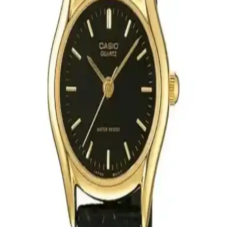
İki şık Casio kadın kol saati modeli olan LTP-1302D ve LTP-
V005D'nin özellikleri, kullanıcı yorumları ve karşılaştırmasıyla, sizin
için en uygun saati seçmenize yardımcı oluyor.
Wesse Wwl104406 Kadın Rose Gold Kol Saati:
Şıklık ve Dayanıklılığı Bir Arada Sunar
Wesse Wwl104406 kadın kol saati, rose gold tasarımı, dayanıklı
malzemeleri ve su geçirmez özelliğiyle şıklığı ve fonksiyonelliği bir
arada sunar. Zarif tasarımıyla günlük ve özel kullanıma uygundur.
Casio Kadın Retro LA670WGA-1DF: Şık ve
Fonksiyonel Kadın Kol Saati Tasarımı ve Özellikleri
Casio'nun Retro koleksiyonundan ilham alan LA670WGA-1DF
modeli, zarif tasarımı ve çok yönlü özellikleriyle günlük şıklığa ve
fonksiyonelliğe mükemmel uyum sağlar.
Sobce Retro Minimal Deri Siyah Kordon Kadın Kol
Saati: Şıklık ve Fonksiyonelliğin Buluşması
Sobce markasının retro minimal deri siyah kordon kadın kol saati,
şık tasarımı ve dayanıklı özellikleriyle günlük ve özel