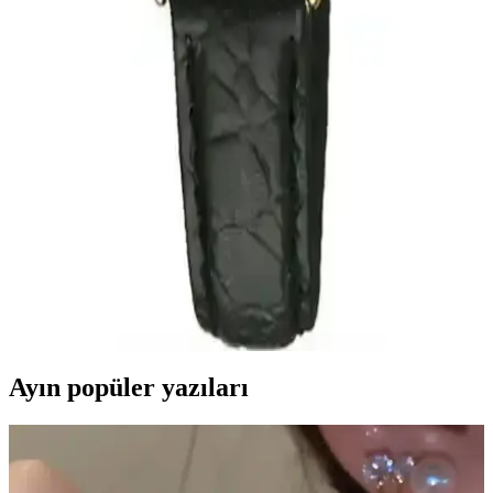
kullanımlarınıza uyum sağlar. Zarif ve fonksiyonel bu saat, tarzınıza
şıklık katarken, su geçirmezlik ve hafifliği ile pratiklik sunar.
Michael Kors Parker MK5896 Kadın Kol Saati:
Şıklık ve Fonksiyonellik Bir Arada
Michael Kors Parker MK5896, rose gold ve pembe kadranı ile şıklık
sunarken, su geçirmezlik ve kronometre özellikleriyle günlük ve
özel kullanıma uygun zarif bir kadın saatidir.
Casio Kadın Kol Saati: Şık ve Dayanıklı Tasarım ile
Günlük Kullanım İçin Uygun Saat
Casio'nun kadınlar için tasarladığı bu saat, zarif tasarımı ve dayanıklı
malzemeleriyle günlük kullanım için ideal. Mineral cam ve suya
dayanıklılığıyla şıklığı korur.
Ayın popüler yazıları