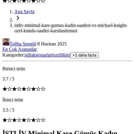
Ana Sayfa
istliv-minimal-kare-gumus-kadin-saatleri-ve-michael-knight-
ozel-kutulu-saatler-karsilastirmasi
Tuğba Şengül
·
8 Haziran 2025
En Çok Arananlar
Kategoriler:
stil
|
aksesuarlar
|
ozellikler
+1 daha fazla
Birinci ürün
3.7
/
5
İkinci ürün
3.5
/
5
İSTLİV Minimal Kare Gümüş Kadın