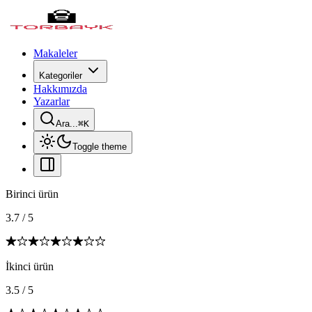
Makaleler
Kategoriler
Hakkımızda
Yazarlar
Ara...
⌘
K
Toggle theme
Birinci ürün
3.7
/
5
İkinci ürün
3.5
/
5