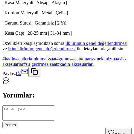
| Kasa Materyali | Ahşap | Alaşım |
| Kordon Materyali | Metal | Çelik |
| Garanti Süresi | Garantisiz | 2 Yıl |
| Kasa Çapı | 20-25 mm | 31-34 mm |
Özellikleri karşılaştırdıktan sonra
ilk ürünün genel değerlendirmesi
ve
ikinci ürünün genel değerlendirmesi
ile detaylara ulaşabilirsin.
#
kadin-saatleri
#
minimal-saat
#
gumus-saat
#
quartz-mekanizma
#
sik-
aksesuarlar
#
su-gecirmez-saat
#
kadin-aksesuarlari
Paylaş:
f
𝕏
Yorumlar:
Yorum