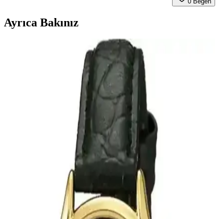
0
Beğen
Ayrıca Bakınız
Guess Guu1358l3m Kadın Kol Saati: Zarif ve
Dayanıklı Tasarım ile Günlük Kullanım
Guess Guu1358l3m kadın kol saati, şık tasarımı, dayanıklı
malzemeleri ve su geçirmez özelliğiyle günlük ve özel günleriniz
için ideal bir aksesuar.
Lee Cooper Kadın Çelik Kordon Altın Sarısı Renk
Modern Şık Saat 75-90 karakter
Lee Cooper kadın kol saati, altın sarısı kordonu ve dayanıklı
malzemeleriyle şıklık ve fonksiyonelliği bir arada sunar. Su geçirmez
özelliği ve kaliteli işçiliğiyle günlük kullanım için ideal tercih. 2 yıl
garanti ile güvenilirlik sağlar.
Casio Kadın Kol Saatleri Karşılaştırması: LTP-
1302D ve LTP-V005D Modelleri