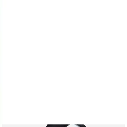
ihtiyaçlarına uygun beden ve kullanım alışkanlıklarına göre tercih
edilmesi, memnuniyet oranını artıracaktır. Dayanıklılık ve estetiğin
mükemmel dengede olduğu bu ürün, stilinizi tamamlayacak ve uzun
yıllar kullanabileceğiniz bir aksesuar olarak öne çıkar.
Çanta ve ayakkabı koleksiyonunda öne çıkan noktaları
editör notları
bölümünde bulabilirsiniz.
Paylaş:
f
𝕏
Yorumlar:
Yorum
0
Beğen
Ayın popüler yazıları