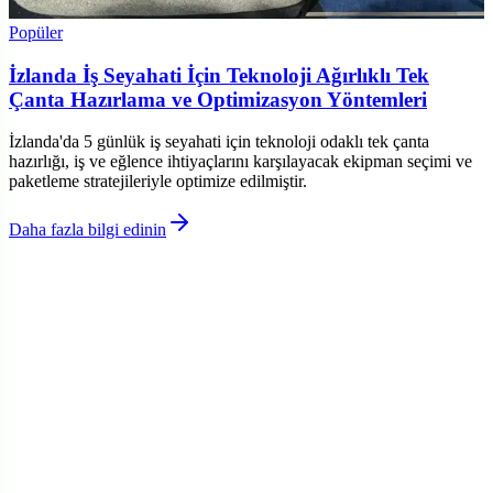
Popüler
İzlanda İş Seyahati İçin Teknoloji Ağırlıklı Tek
Çanta Hazırlama ve Optimizasyon Yöntemleri
İzlanda'da 5 günlük iş seyahati için teknoloji odaklı tek çanta
hazırlığı, iş ve eğlence ihtiyaçlarını karşılayacak ekipman seçimi ve
paketleme stratejileriyle optimize edilmiştir.
Daha fazla bilgi edinin
©
Torbayk
2026
Site bölümleri
Ana Sayfa
Kategoriler
Etiketler
Yazarlar
Genel sayfalar