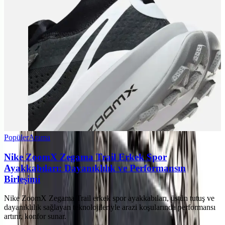
Popüler
Arama
Nike ZoomX Zegama Trail Erkek Spor
Ayakkabıları: Dayanıklılık ve Performansın
Birleşimi
Nike ZoomX Zegama Trail erkek spor ayakkabıları, üstün tutuş ve
dayanıklılık sağlayan teknolojileriyle arazi koşularında performansı
artırır, konfor sunar.