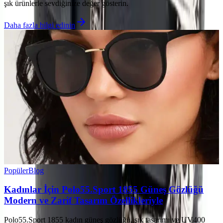
şık ürünlerle sevdiğinize değer gösterin.
Daha fazla bilgi edinin
Popüler
Blog
Kadınlar İçin Polo55.Sport 1855 Güneş Gözlüğü
Modern ve Zarif Tasarım Özellikleriyle
Polo55.Sport 1855 kadın güneş gözlüğü, şık tasarımı ve UV400