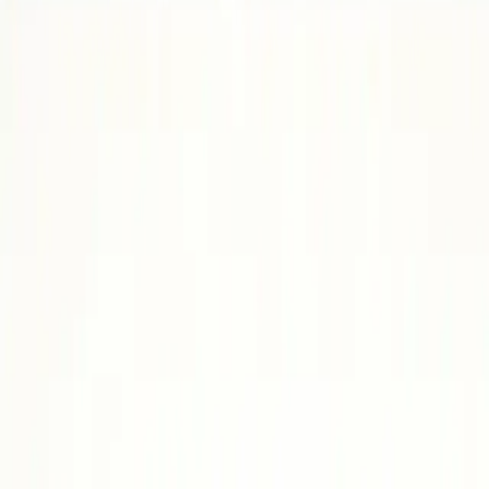
Şıklık ve Dayanıklılığı Bir Arada Sunar
Siran Sevgi
Yazarı Ziyaret Et
İlham Veren Yazılar
Değerlendirme
4.9
/
5
Güncel Fiyat
247.22
TL
-
9
%
Yazar
Siran Sevgi
Tür
İlham Veren Yazılar
Yayınlanma
21 Mayıs 2025
Güncelleme
19 Ocak 2026
Bu Yazı Hakkında
Kemerix'in siyah takım tokalı kemeri, şık tasarımı ve
dayanıklı suni deri malzemesiyle günlük ve özel
kombinleriniz için ideal bir aksesuar sağlar.