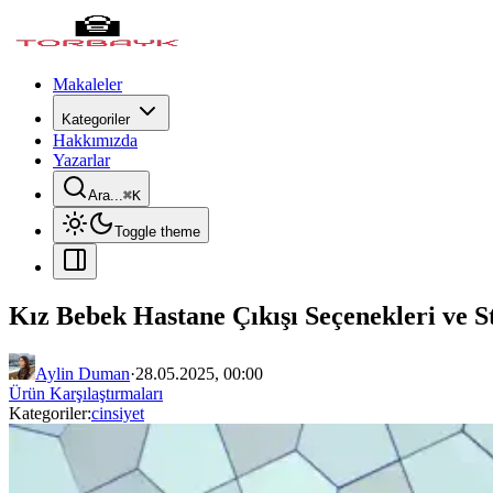
Makaleler
Kategoriler
Hakkımızda
Yazarlar
Ara...
⌘
K
Toggle theme
Kız Bebek Hastane Çıkışı Seçenekleri ve St
Aylin Duman
·
28.05.2025, 00:00
Ürün Karşılaştırmaları
Kategoriler:
cinsiyet