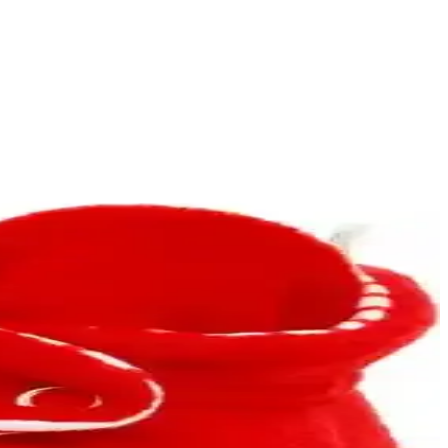
 rahat kullanım sağlar.
 eğlenceli seçenekler sunar.
nları hakkında detaylar.
 arada sunan modeller, bebeğinizin hareket özgürlüğünü destekler.