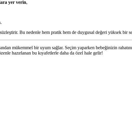
ara yer verin
,
n
.
msüzleştirir. Bu nedenle hem pratik hem de duygusal değeri yüksek bir s
ısından mükemmel bir uyum sağlar. Seçim yaparken bebeğinizin rahatını 
özenle hazırlanan bu kıyafetlerle daha da özel hale gelir!