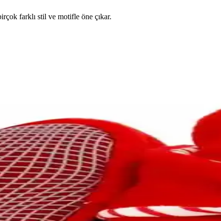
irçok farklı stil ve motifle öne çıkar.
yzbol Kep Seti Geniş Kullanım Alanlarıyla
at çeken beyzbol kepi seti, gençler ve çocuklar için ideal, dayanıklı ve
 İlk Adımların Keyfini Çıkarın
rını güvenle atmalarına yardımcı olur, renkli modelleriyle çocuklar için
abı Seçenekleriyle Hediye Rehberi
a ve ayakkabılar, dikkat edilmesi gerekenler ve ideal hediye kombinasyo
r Arada Sunan Seçenekler
ı ve kullanım kolaylığıyla ebeveynlerin favorisi. Konfor ve şıklığı bir