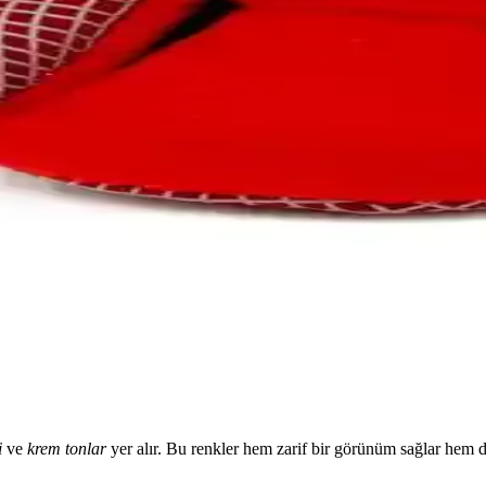
ğal Malzemelerle Güvenli Kış Seçeneği
an ve güvenli tasarımıyla bebeklerin kış aylarında tercih ettiği şık ve 
ı ve Özellikleri
 konfor ve kullanım özellikleri açısından detaylı karşılaştırılıyor.
uklar İçin Konfor ve Şıklık Sunar
ekstil iç astar ve kaymaz poliüretan taban ile çocukların konforunu ve gü
rşılaştırması
daki farklar, özellikleri ve kullanıcı yorumlarıyla detaylı karşılaştırm
i
ve
krem tonlar
yer alır. Bu renkler hem zarif bir görünüm sağlar hem de