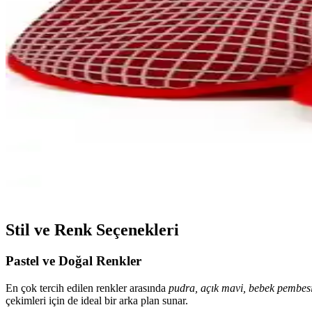
Ella Bonna Polar Bebek Pandufu: Yüksek Kaliteli Do
Ella Bonna polar bebek pandufu, doğal malzemelerle üretilmiş, sıcak tut
Gezer Kışlık Erkek Bebek Ayakkabıları Karşılaştırmas
Bu makalede, Gezer'in kışlık erkek bebek ayakkabısı modelleri malzeme,
Vicco 950.B21K.225 Anka Bebek Spor Ayakkabısı Çoc
Vicco Anka spor ayakkabısı, hafif microfiber dış yüzey, nefes alabilir t
Ella Bonna Polar ve Vicco Color Bebek Pandufları Ka
İki popüler bebek panduf modeli Ella Bonna polar ve Vicco Color arasın
Stil ve Renk Seçenekleri
Pastel ve Doğal Renkler
En çok tercih edilen renkler arasında
pudra, açık mavi, bebek pembes
çekimleri için de ideal bir arka plan sunar.