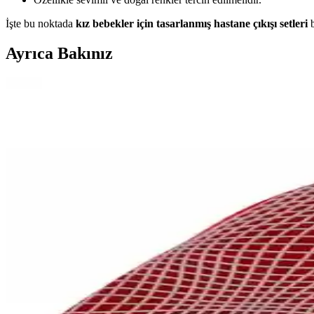
İşte bu noktada
kız bebekler için tasarlanmış hastane çıkışı setleri
b
Ayrıca Bakınız
Genel Markalar Dad & Mom Kolej Fontlu Yıkamalı Be
Yüksek kaliteli pamuklu kumaş, modern tasarım ve uygun fiyatıyla dikk
Bebekler İçin Konforlu ve Güvenli Crocs Terlikler ile
Bebek Crocs terlikleri hafif, esnek ve ergonomik tasarımıyla ilk adımla
Hoşgeldin Bebek Erkek İçin En Güzel Çanta ve Ayakk
Yeni doğan erkek bebekler için pratik ve şık hediye seçenekleri, çant
Nike Bebek Eşofman Takımları: Konfor ve Şıklığı Bi
Nike bebek eşofman takımları yüksek kalite malzemeleri, şık tasarımlar