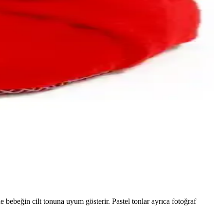
fonksiyonel bir ürün.
venliğini artırır.
a yapıyoruz.
 bebeğin cilt tonuna uyum gösterir. Pastel tonlar ayrıca fotoğraf