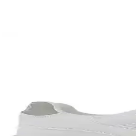
Şimdi al!
Ayrıca Bakınız
Bolivya Seyahati İçin Çok İklim Koşullarına Uygun Ha
Bolivya seyahati için 17 günlük çok iklim koşullarına uygun katmanlı kı
Seyahatler İçin Çok Amaçlı Ayakkabı Seçimi: Konfor,
Seyahatlerde şehir içi yürüyüş, hafif koşu ve dayanıklılık için ideal ço
İngiltere'de 8 Günlük OneBag Seyahati: Pratiklik, Kon
İngiltere'de gerçekleştirilen 8 günlük onebag seyahati, kullanıcının kiş
alındı.
Güneydoğu Asya Uzun Süreli Seyahatleri İçin Sırt Ça
Güneydoğu Asya'da 2-3 aylık seyahatler için az ve çok amaçlı kıyafet s