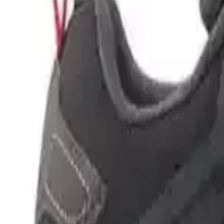
Malzeme ve Yapı
Ürünün ana malzemesi, su geçirmez özellikteki dayanıklı deri ve se
astarı, sıcak tutma özelliği ile soğuk havalarda da konfor sunar. Topu
dirençli malzemelerle güçlendirilmiştir.
Kullanım Alanları ve Performans
Bu model, özellikle
outdoor aktiviteleri
için tasarlanmıştır. Trekking
zorlu hava koşullarında bile güvenle tercih edilebilir. Ayrıca, tabanın 
zeminlerde dikkatli olunması önerilir.
Kullanıcı Yorumları ve Değerlendirmeleri
Ürünün genel kullanıcı memnuniyeti oldukça yüksektir.
4.8 puanlık
d
geçirmezliği
gibi avantajlarını öne çıkarır. Ancak, bazı kullanıcılar i
kullanımlarda alışmak gerekebilir.
Bazı olumsuz geri bildirimler ise, ayakkabının
taban kayganlığı
ve
b
olması, kullanıcıların dikkatini çeker. Ayrıca, bağcıkların alt kısmının
Sonuç ve Tavsiyeler