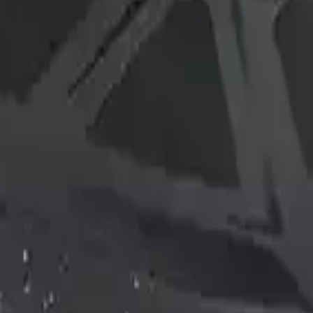
or Ayakkabı, dayanıklılık ve şıklığı bir arada sunan, outdoor aktivitele
 Ancak, ilk kullanımlarda biraz sert ve sıkıcı olabileceği, zamanla alışı
üyüşler ve outdoor sporlar sırasında, tabanın kayma riskine karşı dikkatl
 faydalı olacaktır.
ön planda tutan erkek kullanıcılar için mükemmel bir seçenektir. Hem fo