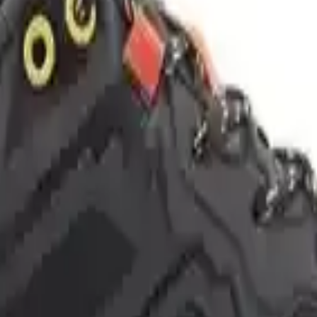
ntetik kombinasyonudur. Bu sayede,
su geçirmezlik özelliği
sayesinde ısl
k tipi ise, düz topuklu tasarımıyla yürüyüşlerde denge ve stabilite sağl
, doğa yürüyüşleri ve kamp gibi çeşitli açık hava etkinliklerinde kullan
kaymaz özelliği, güvenli bir yürüyüş sağlar; ancak, bazı kullanıcılar tab
eğerlendirmesi, yüksek performansını ve beğeni toplamış özelliklerini g
lk günlerde ayakkabının biraz sıkıcı olduğunu ve zamanla biraz açıldığını
ileklere değen bağcıkların rahatsızlığı
üzerine yoğunlaşmıştır. Özellik
 kaba yapısı ve bileklere değmesi bazı kullanıcılar tarafından rahatsız ed