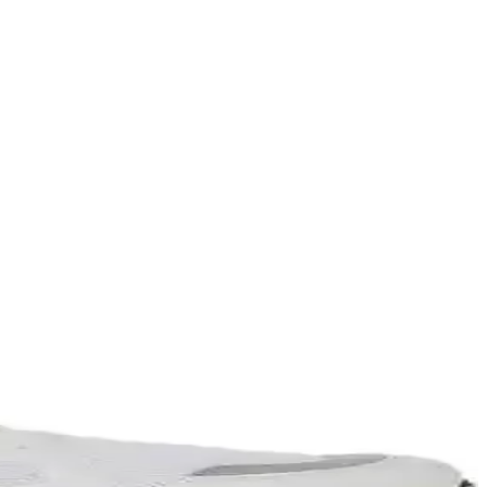
ne sentetik tercihleri ve çok amaçlı ayakkabılar öneriliyor.
 modeller detaylı şekilde ele alınıyor.
ekillendi. Seyahat düzeni, avantaj ve dezavantajlarıyla detaylıca ele
 çamaşır hizmetlerinden faydalanma önerileri sunuluyor.