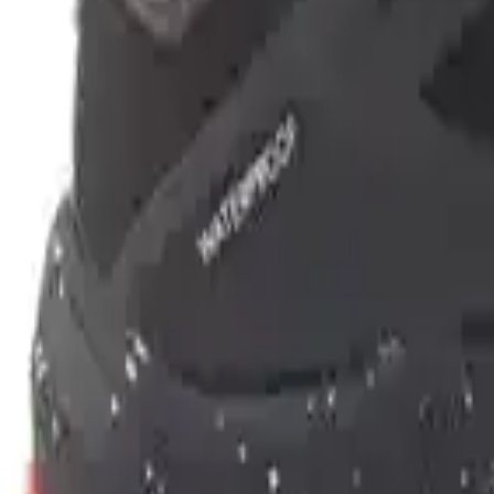
Genel anlamda, Lumberjack Dallas Siyah-Turuncu Erkek Waterproof Outdo
kapasitesi ve modern tasarımıyla kullanıcıların ihtiyaçlarını karşılar.
yapısı, zorlu hava koşullarında güvenle kullanılmasını sağlar. Uzun yür
genel yapısı göz önüne alınarak, kullanmadan önce ayarlama yapılması
Özetle, bu ayakkabı, aktif yaşam tarzını benimseyen ve dayanıklılığı 
edecek güvenilir bir partnerdir.
Paylaş:
f
𝕏
Yorumlar:
Yorum
Ayın popüler yazıları