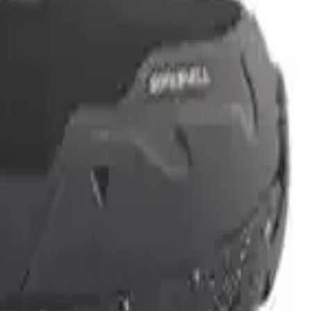
ri için ideal bir tercihtir. Su geçirmez özelliği, sıcak tutma
ldığında ise konforun artacağı unutulmamalıdır. Kaymaz taban ve sağlam
i olunması tavsiye edilir. Ayrıca, bağcıkların sıkılığı ve ayakkabının
nksiyonel hem de şık tasarımıyla, outdoor maceralarınızda size eşlik
0
Beğen