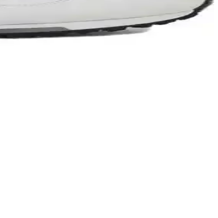
inimal ekipman düzeni önerileri sunuluyor.
 kullanımıyla ilgili detaylı bilgiler sunulmaktadır.
yla öne çıkar.
hat ve uzun ömürlü bir spor ayakkabısıdır.
sarımında kullanılan renkler, hem şıklığı hem de fonksiyonelliği bir
k olarak, rahatlık ve fonksiyonellik de göz önünde bulundurularak