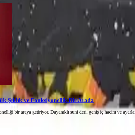
k Şıklık ve Fonksiyonellik Bir Arada
nelliği bir araya getiriyor. Dayanıklı suni deri, geniş iç hacim ve ayarla