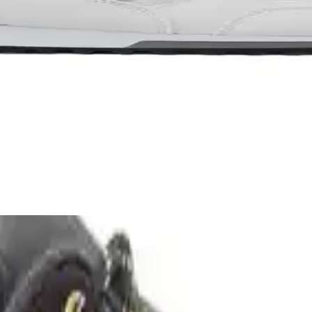
ıyla Pratik ve Fonksiyonel Paketleme Önerileri
a üç aylık seyahat için hızlı kuruyan kıyafetler, şemsiye kullanımı ve m
kipmanlar ve Kullanım İpuçları
anlar; yağmurluk, softshell ceket, katmanlı giyim ve pratik aksesuarların
lanımına Uygun Ayakkabı
yle günlük ve spor aktivitelerinde konfor sağlar, şık ve pratik tasarımı
abı Dayanıklılık ve Şıklık Sunar
klı malzemeleriyle günlük kullanım ve hafif aktiviteler için ideal, ra
enk kombinasyonu
ile dinamik ve enerjik bir görünüm sunmasıdır. Dış ta
ktif kullanıcıların beğenisini kazanır. Bu ayakkabının şık görünümüne e