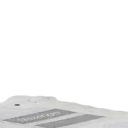
fif Sırt Çantası ve Kıyafet Seçimi
yafet ve hafif sırt çantası hazırlığı detayları. Nem çekici kumaşlar yeri
 Dayanıklılık ve Kullanım Önerileri
k amaçlı ayakkabı seçiminin zorlukları, kullanıcı deneyimleri ve önerilen
for ve Kişisel Tercihler Üzerine İnceleme
isel tercihleri, konfor beklentileri ve pratiklik unsurları doğrultusunda ş
ntası ve Paketleme Rehberi
eçimi, uygun ayakkabı tercihleri, hafif sırt çantası kullanımı ve yerel