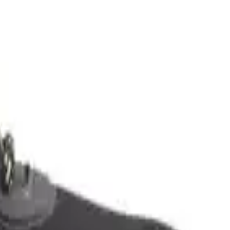
ak zeminlerde bile kuru kalmanızı sağlar. Ayrıca, ayakkabının iç
ar. Ürün, outdoor kullanıma uygun olarak, darbelere ve aşınmaya karşı
ıma uygundur. Ürünün, su geçirmezliği ve dayanıklılığı sayesinde,
anın kaygan olabildiğini belirtmiştir. Bu nedenle, özellikle kaygan
österir. Kullanıcılar, ayakkabının
rahatlığı, sıcak tutması ve su
 belirtmiştir. Ayrıca, ürünün
biraz sert yapısı
nedeniyle ilk
le, uzun yürüyüşlerde parmakların sıkışması ve ayakkabının biraz sert
ici bulunmuştur.