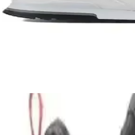
Güneydoğu Asya Seyahati İçin 45 Litrelik Sırt Çantas
Güneydoğu Asya'nın nemli ve sıcak ikliminde 45 litrelik sırt çantasıyl
Sırt Çantasıyla Seyahat İçin En Çok Tercih Edilen E
Sırt çantasıyla seyahat edenler için hafif, dayanıklı ve çok yönlü ekipm
Puma Shuffle 309668-25 Erkek Günlük ve Spor Kul
Puma Shuffle 309668-25, hafif yastıklama ve dayanıklı taban özellikleri
Slazenger MAROON I Büyük Beden Erkek Spor Ayakk
Slazenger MAROON I büyük beden erkek sneaker, şık tasarımı ve dayanı
Tasarım ve Estetik Özellikler
Bu ayakkabının en belirgin özelliklerinden biri,
siyah ve turuncu r
arada sağlar. Ayrıca, ürünün modern çizgileri ve detayları, genç ve a
tasarlanmıştır.