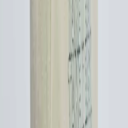
Dooney & Bourke Janine Çantası: Dayanıklı Deri
Tasarımı ve Piyasa Değeri Analizi
Dooney & Bourke Janine çantası, dayanıklı deri yapısı ve şık
tasarımıyla günlük kullanım ve seyahat için ideal. İkinci el
piyasasında uygun fiyatlı, manevi değeri yüksek bir seçenek sunar.
Daha fazla bilgi edinin