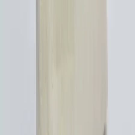
Çanta tercihleri moda trendleri, fonksiyonellik ve ergonomi etkisiyle
zamanla değişiyor. Crossbody ve omuz çantaları arasındaki seçimde
kullanım amacı, konfor ve yaşam tarzı belirleyici oluyor.
Daha fazla bilgi edinin
ABRA'nın Çanta Formundaki Çizme Tasarımı:
Moda ve Sanatın Sınırlarında Yenilikçi Bir Yaklaşım