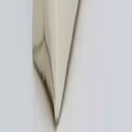
Üniversite çantası seçiminde estetik ve işlevsellik önemli unsurlardır.
Sahte deri malzeme, dayanıklılık ve kişisel stil tercihleri çanta
seçiminde belirleyici rol oynar.
Daha fazla bilgi edinin
Seyahatlerde Onebag Felsefesiyle Fonksiyonellik ve
Estetik Dengesi Kurmak