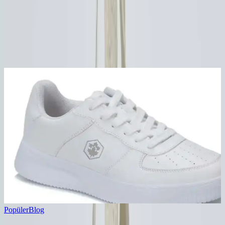
Yorum
0
Beğen
Ayın popüler yazıları
Popüler
Blog