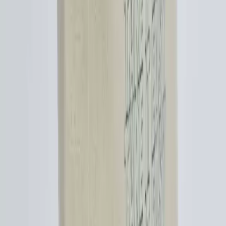
ve dengeli kombinasyonlar ön plana çıkıyor.
Daha fazla bilgi edinin
Kate Spade Do It All Tote Çantasının Erkekler İçin
Kadınsı Algısı ve Stil Değerlendirmesi
Kate Spade Do It All Tote çantasının ince askıları ve marka algısı