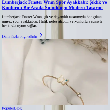
Lumberjack Fınster Wmn Spor Ayakkabı: Şıklık ve
Konforun Bir Arada Sunulduğu Modern Tasarım
Lumberjack Fınster Wmn, şık ve dayanıklı tasarımıyla öne çıkan
unisex spor ayakkabısı. Hafif, nefes alabilir ve konforlu yapısıyla
her tarzla uyum sağlar.
Daha fazla bilgi edinin
Popüler
Blog