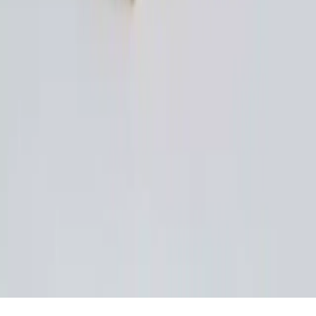
Seyahatlerde görünüş ve fonksiyonellik arasında denge kurmak
kişisel tercihe bağlıdır. Onebag felsefesi, şık ve pratik kıyafetlerle
hafif ve konforlu seyahat imkanı sunar.
Daha fazla bilgi edinin
©
Torbayk
2026
Site bölümleri
Ana Sayfa
Kategoriler
Etiketler
Yazarlar
Genel sayfalar
Hakkımızda
Kullanım Şartları
Gizlilik Politikası