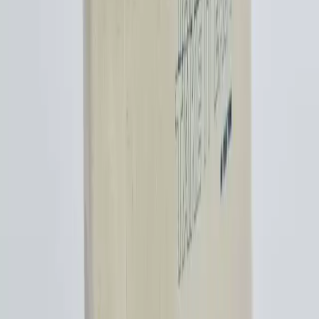
erkeklerde kadınsı olarak değerlendiriliyor. Ancak siyah renk ve
sade tasarım uniseks kullanım sunuyor. Stil ve özgüven algıyı
şekillendiriyor.
Daha fazla bilgi edinin
Çanta Tercihlerinde Moda, Fonksiyonellik ve
Ergonominin Zaman İçindeki Değişimi