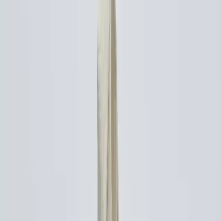
iç hacmi ve dayanıklı pamuklu yapısıyla günlük
kullanımda şıklık ve fonksiyonellik sağlar, hafif ve
konforlu tasarımıyla öne çıkar.
Trendler, ipuçları, rehberler ve yeni fikirlerle dolu
içerikler burada sizi bekliyor.
Manuka Take It Easy Körüklü Kanvas Bez Çanta: Günlük
Kullanımda Şıklık ve Dayanıklılık Bir Arada
Günümüzün hızlı tempolu yaşam tarzında fonksiyonellikle estetiğin
buluştuğu aksesuarlar büyük önem taşır. Manuka Take It Easy
Körüklü Kanvas Bez Çanta, bu ihtiyaca cevap veren dayanıklı
yapısı ve şık tasarımıyla öne çıkan bir üründür. Hem geniş iç hacmi
hem de kolay taşınabilirliği sayesinde günlük hayatın
vazgeçilmezleri arasında yer alır.
## Ürünün Temel Özellikleri ve Tasarımı
### Malzeme ve Yapı
Bu çanta %100 pamuklu dokuma kumaş yapısıyla nefes alabilirlik
ve cilt dostu özellikler sunar. Kanvas dokuma kumaşın kalın ve tok
duruşu ürünün dayanıklılığını artırırken hafifliği ve esnekliğiyle
taşıma konforu sağlar. Ayrıca dayanıklılık açısından yüksek puanlar
alan kumaş uzun kullanımda bileforme ve yapısına zarar vermez.