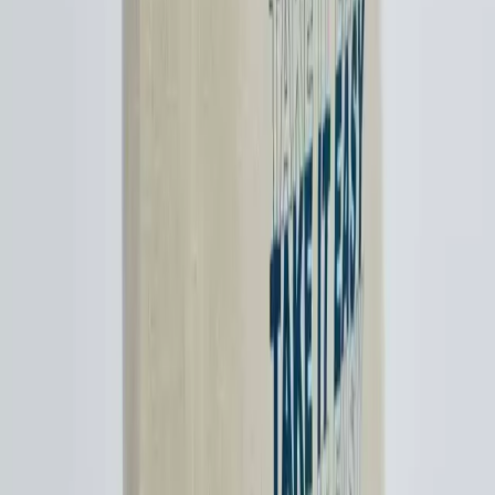
Daha fazla bilgi edinin
Çanta Alımında Kişisel Zevk ve Yeniden Satışın
Gerçekçi Değerlendirmesi
Çanta alımında çoğunlukla kişisel zevk ve kullanım ön plandadır.
Yeniden satış beklentisi sadece seçkin markalar için geçerli olup,
finansal açıdan dikkatli kararlar önemlidir. Çantalar yatırım aracı