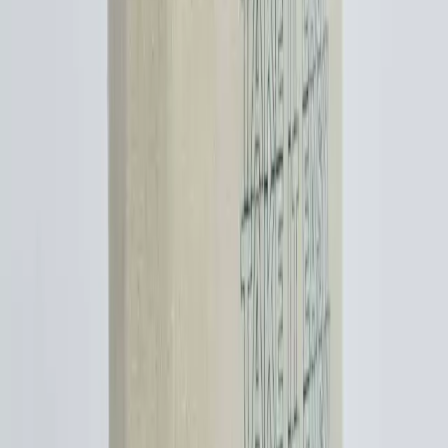
Stella McCartney Falabella Çanta Modelleri ve
Boyut Ayrımları Hakkında Detaylı Bilgi
Stella McCartney Falabella çanta serisi, mini, mini tote ve tiny
boyutlarıyla farklı kullanım ihtiyaçlarına hitap eder. Askı uzunluğu
ve katlanabilirlik gibi özelliklerle boyutlar ayrılır, ikinci el pazarları
önemli kaynaklardır.