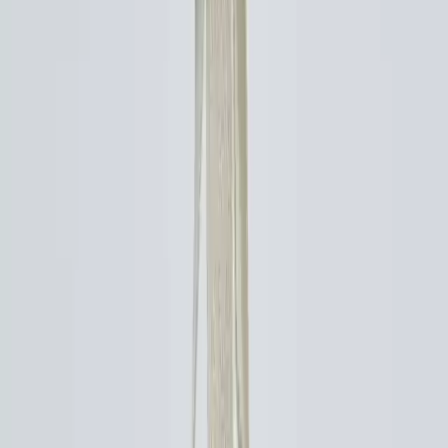
Çanta'yı günlük yaşamda tercih edilen dayanıklı ve estetik bir
aksesuar haline getirir. Özellikle bilgisayar ve büyük eşyaları
taşımak isteyen kullanıcılar için mükemmel bir seçimdir.
## Sonuç
Sonuç olarak bu çanta kaliteli kumaşı geniş iç hacmi ve şık
tasarımıyla her gün kullanıma uygun dayanıklı ve kullanışlı bir
üründür. Hem estetik hem de fonksiyonellik arayanlar için ideal bir
seçenek olan Manuka Körüklü Kanvas Bez Çanta günlük hayatın
vazgeçilmezleri arasında yer almayı hak eder. Kendinize uygun olan
rengi ve boyutunu seçerek tarzınıza şıklık katabilirsiniz.
Kişisel stilinizi tamamlamak için benzer ürünlerle farklarını
karşılaştırma tablosunda
görebilirsiniz.
Paylaş:
f
𝕏
Yorumlar: