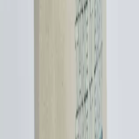
Daha fazla bilgi edinin
Fermuarlı Kapaklı Uygun Fiyatlı Çapraz ve
Dönüştürülebilir Çanta Modelleri ve Markaları
Fermuarlı üst kapaklı çapraz ve dönüştürülebilir çantalar, güvenlik
ve düzen açısından tercih edilmeye devam ediyor. Coach, Fossil,
Kate Spade gibi markalar ve özel üretim seçenekleriyle uygun fiyatlı
alternatifler sunuluyor.