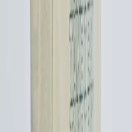
30'lu Yaşlardaki Anneler İçin Moda ve
Fonksiyonellik Dengesinde El Çantası Seçimi
30'lu yaşlardaki anneler için el çantası seçimi, modaya uygunluk,
dayanıklılık ve fonksiyonelliği bir arada sunan modellerle günlük
hayatın ihtiyaçlarına cevap verir. Markalar ve malzeme tercihleri
önemlidir.
Daha fazla bilgi edinin