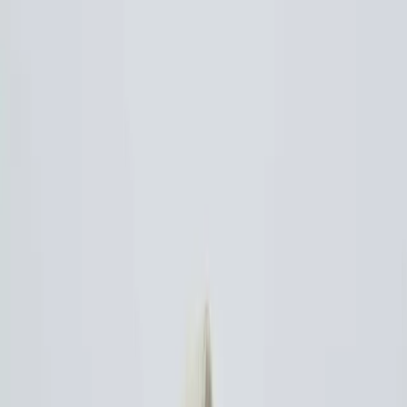
Bez Çanta Günlük Kullanım İçin
Dayanıklı ve Şık Tasarım
Zuhal Sakarya
Yazarı Ziyaret Et
İlham Veren Yazılar
Değerlendirme
4.5
/
5
Yazar
Zuhal Sakarya
Tür
İlham Veren Yazılar
Yayınlanma
11 Mayıs 2025
Güncelleme
19 Ocak 2026
Kategoriler
moda
konfor
stil
+5 daha fazla göster
Bu Yazı Hakkında
Manuka Take It Easy körüklü kanvas bez çanta, geniş