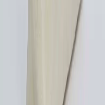
ABRA'nın çanta formundaki çizme tasarımı, moda ve sanatın
kesişiminde yer alıyor. Pratiklikten uzak bu tasarım, daha çok
sanatsal ifade ve koleksiyon amaçlı değerlendiriliyor.
Daha fazla bilgi edinin
Üniversite Çantası Seçiminde Estetik ve İşlevselliğin
Dengesi Üzerine Analiz