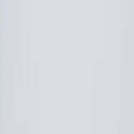
Makaleler
Kategoriler
Hakkımızda
Yazarlar
Ara...
⌘
K
Toggle theme
Ana Sayfa
İlham Veren Yazılar
Manuka Take It Easy Körüklü Kanvas Bez Çanta Günlük
Kullanım İçin Dayanıklı ve Şık Tasarım
Manuka Take It Easy Körüklü Kanvas