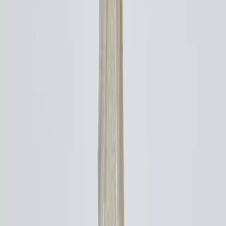
"Boyutu ve hacmi çok kullanışlı" değerlendirmeleri günlük
kullanımda pratikliğe vurgu yapar.
Bazı kullanıcılar boyutların ideal seviyede olduğunu hafif ve tok
duruşunun ise taşıma sırasında konfor sağladığını ifade eder.
"Sağlam ve şık" olarak tanımlanan çanta okul iş ve günlük
alışverişlerde rahatlıkla tercih edilebilir. Ürün bilgisayar ve diğer
büyük eşyaları kolayca taşıyabilmesiyle de öne çıkar.
## Ürünün Avantajları ve Kullanım Alanları
- **Dayanıklılık:** Kalın ve tok kumaş yapısı uzun süre kullanımda
bileforme ve yıpranma riskini azaltır
- **Pratiklik:** Geniş iç hacmi çeşitli eşyaların sığmasına imkan
tanır düzenli kullanım sağlar
- **Estetik:** Minimalist ve şık tasarımıyla her kıyafetle uyum
sağlar
- **Hafiflik:** Tekstil materyali sayesinde taşıması kolaydır
- **Çeşitlilik:** Tüm yaş gruplarına hitap eden tasarımıyla
gençlerden yetişkinlere kadar geniş bir kullanıcı kitlesine uygundur
İşte bu özellikler Manuka Take It Easy Körüklü Kanvas Bez