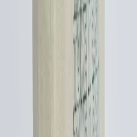
Çocukça Bulunan Çanta Tasarımları ve Stil
Algısının Sosyal ve Kültürel Boyutları
Çanta tasarımlarında renkli ve neşeli modellerin 'çocukça' algısı,
bireysel ifade ve kültürel farklılıklarla şekillenir. Stil, özgünlük ve
mutlulukla anlam kazanır.
Daha fazla bilgi edinin