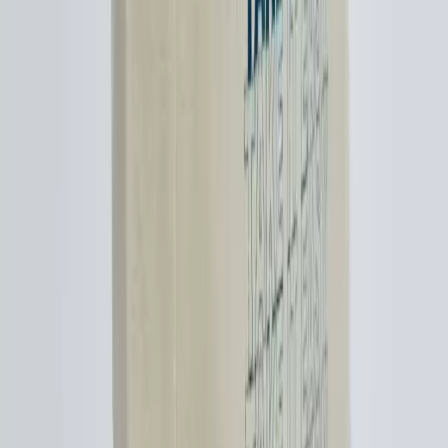
değil, yaşamın parçasıdır.
Daha fazla bilgi edinin
Kısa Boylu Kadınlarda Büyük Çanta Tercihleri ve
Stil Dengesi Üzerine Analiz
Kısa boylu kadınların büyük çanta tercihleri, işlevsellik ve stil
uyumunu bir araya getiriyor. Moda ikonlarının etkisiyle özgüvenli