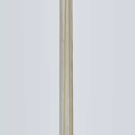
### Boyut ve Kapasite
Kapasite açısından 0-15 litre arasında olan bu model günlük
kullanım için idealdir. Genişliği yüksek olan iç hacmi bilgisayar
kitap cüzdan ve diğer günlük eşyalarınızı rahatlıkla sığdırmanızı
sağlar. Özellikle 6 inçlik bir bilgisayar rahatlıkla içine yerleştirilebilir.
Ayrıca iç genişliği sayesinde kalın ve büyük eşyalar da kolayca
taşınabilir.
### Tasarım ve Renk Seçenekleri
Bej rengi ve düz deseniyle sade ve şık bir görünüm sunar. Basic
koleksiyonun minimalizmi ve şıklığı farklı kombinlerle kolayca
uyum sağlar. Baskısı ve duruşu harika olan bu çanta özgün stilinizi
tamamlar. Ayrıca geniş kol askıları ve tok yapısı kullanıcıların farklı
boy ve kiloda olmalarına rağmen konforla kullanabilmesine imkan
tanır.
## Kullanıcı Yorumları ve Memnuniyet Düzeyi
Toplamda 4.6 puanlık yüksek bir kullanıcı memnuniyeti bulunan
Manuka Çanta özellikle kumaş kalitesi ve genişliği konusunda övgü
toplamaktadır. Kullanıcılar "Kumaşı gerçekten çok kaliteli ve
dayanıklı" diyerek ürünün uzun ömürlü olduğunu belirtir. Ayrıca