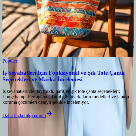
Popüler
İş Seyahatleri İçin Fonksiyonel ve Şık Tote Çanta
Seçenekleri ve Marka İncelemesi
İş seyahatlerinde dayanıklı, hafif ve şık tote çanta seçenekleri;
Longchamp, Ferragamo, Tumi gibi markaların modelleri ve laptop
koruma çözümleri detaylı şekilde inceleniyor.
Daha fazla bilgi edinin
©
Torbayk
2026