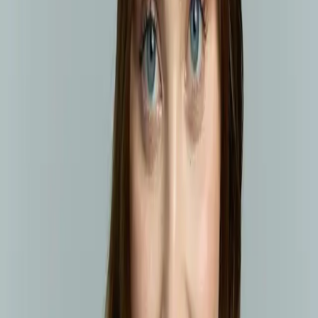
olan bu bere, stilinizi yansıtırken sizi soğuk havalarda da sıcak tutar.
Eğer farklı ve sanatsal bir tarz arıyorsanız, bu benzersiz Saks Mavi
keçe bereyi tercih edebilirsiniz. Sadece estetik değil, aynı zamanda
kullanışlı ve dayanıklı yapısı ile de uzun yıllar kullanabileceğiniz bir
ürün olarak öne çıkar.
Fiyat Bilgileri
Farklı platformlardaki fiyat trendleri
🛒
Hepsiburada
🛍️
Trendyol
Seçili Platform:
Trendyol
ℹ️ Sadece Trendyol'da fiyat mevcut
Gün başına
✗
Hafta başına
✗
Ay başına
✗
Yıl başına
Yıl Başına Fiyatlar
Min Fiyat
140.98
TL
Max Fiyat