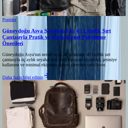
Popüler
Güneydoğu Asya Seyahati İçin 45 Litrelik Sırt
Çantasıyla Pratik ve Fonksiyonel Paketleme
Önerileri
Güneydoğu Asya'nın nemli ve sıcak ikliminde 45 litrelik sırt
çantasıyla üç aylık seyahat için hızlı kuruyan kıyafetler, şemsiye
kullanımı ve minimal ekipman düzeni önerileri sunuluyor.
Daha fazla bilgi edinin