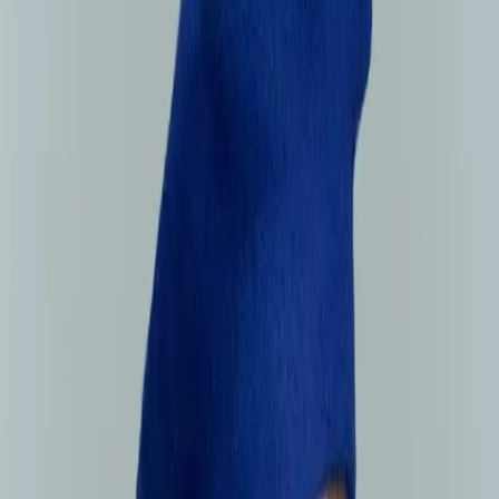
sağlarken, kış aylarında ise sıcak tutma özelliği ile öne çıkar. Ayrıca,
pamuk-elastan karışımı iç yapısı, esneklik ve rahatlık sunar. Bu
sayede, farklı kafa ölçülerine uyum sağlayabilir ve kullanım
konforunu artırır.
### Tasarım ve Renk
Canlı Saks Mavi tonuyla tasarlanan bere, düz desenli yapısıyla sade
ve şık bir görünüm sunar. Renk seçimi, hem erkeklere hem de
kadınlara hitap eden nötr ve ferah bir ton olup, çeşitli kıyafetlerle
uyum sağlar. Tasarımda Fransız ressamlarının özgün ve sanatsal
dokunuşları bulunmakta, bu da ürünün benzersizliğini
pekiştirmektedir.
### Boyut ve Uygunluk
Standart beden ölçüsü ile tasarlanan bere, iç en ölçüsü 17 cm ve en
büyük genişliği 27 cm olup, esneme payı sayesinde küçük gelmesi
durumunda el ile genişletilebilir. Bu özellik, kullanıcılara kişisel
rahatlık ve uyum avantajı sağlar. Ayrıca, ürünün hafif yapısı, günlük
kullanımda pratiklik kazandırır.
### Kullanım ve Bakım
Keçe malzemenin doğal yapısı, ürünün yıkanmasını gerektirmez, bu
da bakımını kolaylaştırır. Tüylenme problemi nadiren görülse de,