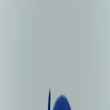
Mavi Keçe Bere Şıklık ve İşlevselliğin
Buluşması
Zuhal Sakarya
Yazarı Ziyaret Et
İlham Veren Yazılar
Değerlendirme
3.9
/
5
Güncel Fiyat
140.98
TL
Yazar
Zuhal Sakarya
Tür
İlham Veren Yazılar
Yayınlanma
1 Nisan 2025
Güncelleme
19 Ocak 2026
Bu Yazı Hakkında
MinaCarin'in tasarladığı Saks Mavi keçe bere, doğal