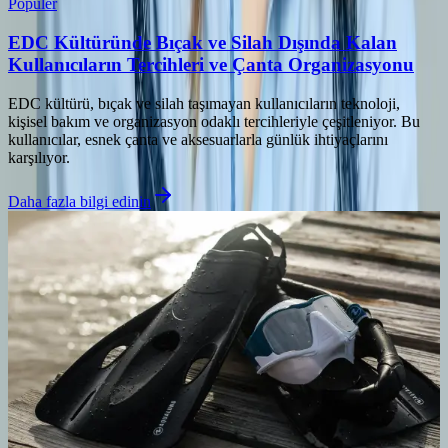
Popüler
EDC Kültüründe Bıçak ve Silah Dışında Kalan
Kullanıcıların Tercihleri ve Çanta Organizasyonu
EDC kültürü, bıçak ve silah taşımayan kullanıcıların teknoloji,
kişisel bakım ve organizasyon odaklı tercihleriyle çeşitleniyor. Bu
kullanıcılar, esnek çanta ve aksesuarlarla günlük ihtiyaçlarını
karşılıyor.
Daha fazla bilgi edinin