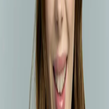
140.98
TL
Min İndirim
0.0
%
Max İndirim
0.0
%
Product ID:
minacarin-fransiz-ressam-temali-saks-mavi-kece-bere-
siklik-ve-islevselligin-bulusmasi
Tarih:
2026-08-06
Paylaş:
f
𝕏
Yorumlar:
Yorum