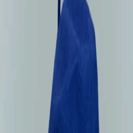
malzemeler ve Fransız ressam motifleriyle şıklık ve
fonksiyonelliği bir arada sunar, sıcak tutma ve estetik
sağlar.
Trendler, ipuçları, rehberler ve yeni fikirlerle dolu
içerikler burada sizi bekliyor.
MinaCarin Fransız Ressam Keçe Bere Saks Mavi: Şıklık ve
İşlevselliğin Buluşması
## Ürünün Genel Tanıtımı
MinaCarin tarafından tasarlanan bu keçe bere, saf ve doğal
malzemeler kullanılarak üretilmiştir, hem tarz hem de fonksiyonellik
açısından öne çıkan bir aksesuardır. Fransız ressam motiflerini
yansıtan özgün tasarımıyla dikkat çekerken, canlı Saks Mavi
rengiyle de görünümünüze enerji ve şıklık katmaktadır. Bu bere,
özellikle kış aylarında sıcak tutma özelliği ve estetik duruşuyla
kullanıcıların beğenisini toplamaktadır.
## Ürün Özellikleri ve Detaylar
### Malzeme ve Kumaş
Ürün, %100 keçe yapısı sayesinde dayanıklılık ve uzun ömür sağlar.
Keçe malzemenin doğal yapısı, yaz aylarında güneşten koruma