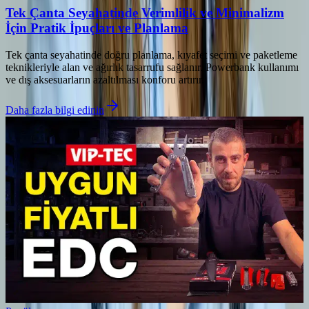
Tek Çanta Seyahatinde Verimlilik ve Minimalizm
İçin Pratik İpuçları ve Planlama
Tek çanta seyahatinde doğru planlama, kıyafet seçimi ve paketleme
teknikleriyle alan ve ağırlık tasarrufu sağlanır. Powerbank kullanımı
ve dış aksesuarların azaltılması konforu artırır.
Daha fazla bilgi edinin