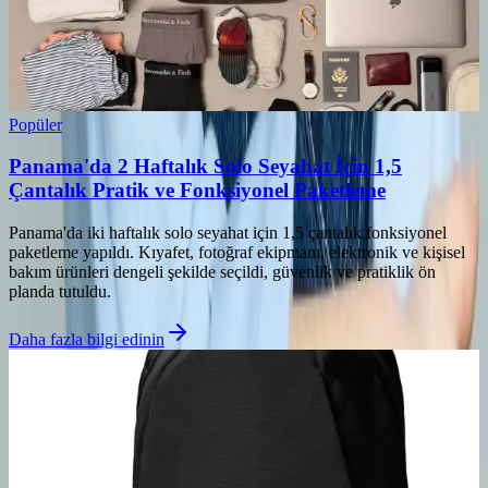
Popüler
Panama'da 2 Haftalık Solo Seyahat İçin 1,5
Çantalık Pratik ve Fonksiyonel Paketleme
Panama'da iki haftalık solo seyahat için 1,5 çantalık fonksiyonel
paketleme yapıldı. Kıyafet, fotoğraf ekipmanı, elektronik ve kişisel
bakım ürünleri dengeli şekilde seçildi, güvenlik ve pratiklik ön
planda tutuldu.
Daha fazla bilgi edinin