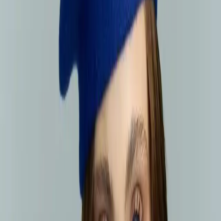
hafifçe bir bant veya tüy alıcı ile temizlik yapılabilir. Ayrıca, ürünün
iç kısmı yumuşak ve konforlu olup, uzun süreli kullanımda bile
rahatsızlık vermez.
## Kullanıcı Yorumları ve Değerlendirmeler
Ürünün genel puanı 4.2 olan kullanıcı değerlendirmeleri, rengi ve
tasarımıyla övgü toplamaktadır. "Rengi harika" ve "duruşunu çok
beğendim" gibi ifadeler, ürünün estetik açıdan ne kadar
beğenildiğini gösterir. Aynı zamanda, paketin iyi hazırlanması ve
kargo sürecinin hızlı olması gibi detaylar da müşteri memnuniyetini
artırmaktadır.
Ancak bazı kullanıcılar, beden konusunda küçük geldiği veya
kalıbın dar olduğu görüşlerini dile getirmiştir. Bu durumda, ürünün
esnek yapısı sayesinde el ile genişletme seçeneği mevcuttur. Ayrıca,
bazı müşteriler kumaş kalitesinin beklentilerini tam karşıladığını
belirtmiş olsa da, genel olarak ürünün dayanıklılığı ve estetiği öne
çıkan özelliklerdir.
## Sonuç ve Tavsiye
MinaCarin Fransız Ressam Keçe Bere, şıklık ve fonksiyonelliği bir
arada sunan, her yaş grubuna uygun, sanatsal ve özgün tasarımıyla
öne çıkan bir aksesuardır. Hem erkekler hem de kadınlar için uygun