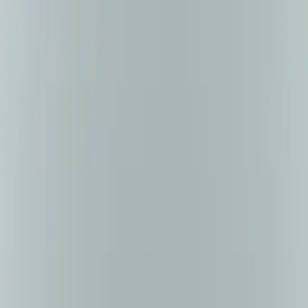
Makaleler
Kategoriler
Hakkımızda
Yazarlar
Ara...
⌘
K
Toggle theme
Ana Sayfa
İlham Veren Yazılar
MinaCarin Fransız Ressam Temalı Saks Mavi Keçe Bere
Şıklık ve İşlevselliğin Buluşması
MinaCarin Fransız Ressam Temalı Saks