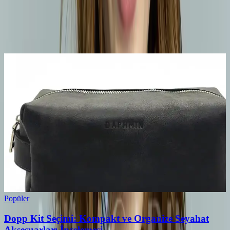
0
Beğen
Ayın popüler yazıları
Popüler
Dopp Kit Seçimi: Kompakt ve Organize Seyahat
Aksesuarları İncelemesi