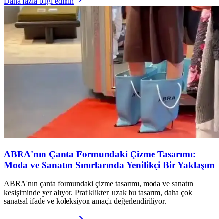
Daha fazla bilgi edinin
ABRA'nın Çanta Formundaki Çizme Tasarımı:
Moda ve Sanatın Sınırlarında Yenilikçi Bir Yaklaşım
ABRA'nın çanta formundaki çizme tasarımı, moda ve sanatın
kesişiminde yer alıyor. Pratiklikten uzak bu tasarım, daha çok
sanatsal ifade ve koleksiyon amaçlı değerlendiriliyor.