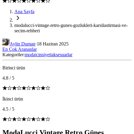
Ana Sayfa
modalucci-vintage-retro-gunes-gozlukleri-karsilastirmasi-ve-
secim-rehberi
Aylin Duman
·
18 Haziran 2025
En Çok Arananlar
Kategoriler:
moda
|
cinsiyet
|
aksesuarlar
Birinci ürün
4.8
/
5
İkinci ürün
4.5
/
5
ModaLucci Vintage Retro Güneş