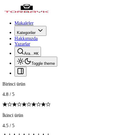
Makaleler
Kategoriler
Hakkımızda
Yazarlar
Ara...
⌘
K
Toggle theme
Birinci ürün
4.8
/
5
İkinci ürün
4.5
/
5