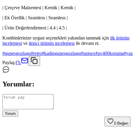
| Çerçeve Malzemesi | Kemik | Kemik |
| Ek Özellik | Seamless | Seamless |
| Ürün Değerlendirmesi | 4.4 | 4.5 |
Kombinlerinize uygun seçenekleri yakından tanımak için
ilk ürünün
incelemesi
ve
ikinci ürünün incelemesi
ile devam et.
#
gunesgozlugu
#
retro
#
kadingunesgozlugu
#
unisex
#
uv400koruma
#
yaz
Paylaş:
f
𝕏
Yorumlar:
Yorum
0
Beğen