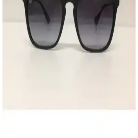
koruma sunar.
Modalucci Yeni Sezon Güneş Gözlükleri
Karşılaştırması ve Özellikleri
Modalucci'nin yeni sezon güneş gözlükleri, şık tasarımları ve
UV400 koruma özellikleriyle göz sağlığını korurken tarzınıza da
şıklık katıyor.
Ray-Ban 2140-50 ve RB2186 Güneş Gözlüğü
Modellerinin Detaylı Karşılaştırması
Bu karşılaştırmada, Ray-Ban 2140-50 ve RB2186 modellerinin
tasarım, malzeme ve kullanıcı yorumları analiz edilerek, seçim
yaparken dikkat edilmesi gereken noktalar vurgulanıyor.
Ray-Ban RB 3016 W0365 51 Unisex Güneş Gözlüğü
Şıklık ve Fonksiyonellik Bir Arada
Ray-Ban RB 3016 W0365 51 unisex güneş gözlüğü, şık tasarımı ve
yüksek kaliteli mineral camlarıyla güneşin zararlı ışınlarına karşı
etkin koruma sağlar, konforlu ve dayanıklı kullanım sunar.