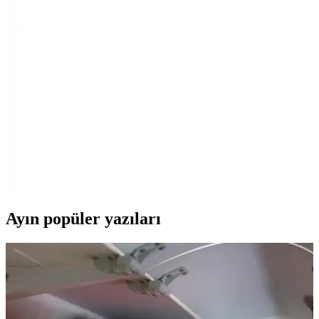
Ray-Ban RB3547N ve RB3016 Güneş Gözlükleri
Karşılaştırması ve Kullanıcı Yorumları
Ray-Ban RB3547N ve RB3016 modellerinin tasarım, malzeme ve
kullanıcı memnuniyeti açısından detaylı karşılaştırması.
Ray-Ban Rb4187 ve RB3548N Güneş Gözlüğü
Karşılaştırması: Tasarım, Özellikler ve Kullanıcı
Yorumları
İki Ray-Ban modeli olan RB4187 ve RB3548N'in tasarım,
özellikler ve kullanıcı yorumlarıyla detaylı karşılaştırması, seçim
yaparken dikkat edilmesi gereken noktaları içerir.
Ayın popüler yazıları