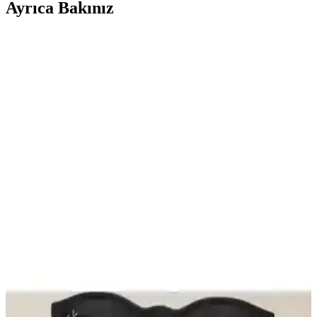
Ayrıca Bakınız
Della Pianto Kadın Güneş Gözlüğü Siyah
Kahverengi Krem Renklerde Şıklık ve Koruma
Sunar
Della Pianto'nun kadınlar için tasarladığı güneş gözlüğü, UV400
koruma ve şık tasarımıyla yaz aylarında ideal, dayanıklı ve çeşitli
renk seçenekleriyle tarzınıza uygun bir aksesuar.
Macerati Kadın Siyah Güneş Gözlüğü: Şıklık ve
Göz Sağlığını Bir Arada Sunar
Macerati'nin siyah kadın güneş gözlüğü, UV400 koruma ve degrade
camlarıyla şıklık ve göz sağlığını bir arada sunar. Hafif ve dayanıklı
tasarımıyla her yüz şekline uygun, modern ve zarif bir aksesuar.
Zzla Monza Gold Black Unisex Güneş Gözlüğü Şık
ve Koruyucu Tasarım Özellikleri
Zzla Monza Gold Black unisex güneş gözlüğü, şık tasarım, UV400
koruma ve dayanıklı metal çerçevesiyle güneşli günlerde stil ve