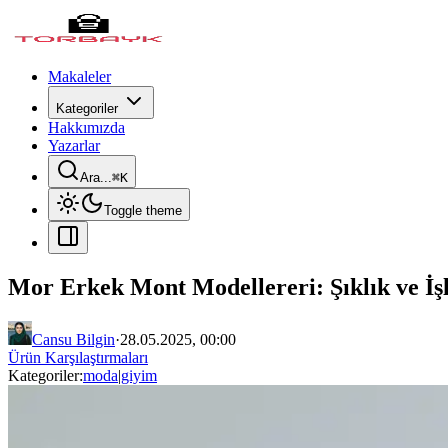
Makaleler
Kategoriler
Hakkımızda
Yazarlar
Ara...
⌘
K
Toggle theme
Mor Erkek Mont Modellereri: Şıklık ve İşl
Cansu Bilgin
·
28.05.2025, 00:00
Ürün Karşılaştırmaları
Kategoriler:
moda
|
giyim