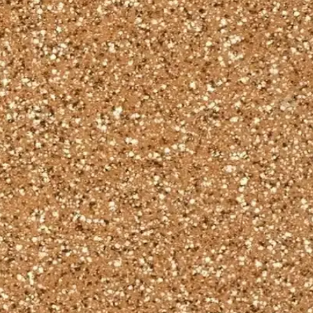
Modern Kış Giyim Parçası
lı malzemeleri ve modern tasarımıyla kış aylarında ideal tercih. Her tar
a İçin En İyi Seçenekler
e resmi kullanıma uygun, kaliteli ve trend modellerle mevsim koşulların
rı 2023
ereken noktalar bu yazıda detaylıca ele alınıyor. Şıklık ve konforu bir 
orlu Kış Stili
ri, ayakkabı ve aksesuar uyumu ile kış stilinizi tamamlayın, bakım öner
ehberi
k, hem rahatlık hem de şıklık için önemlidir. Bu rehberde, ölçüm yönt
umu ve Trendler