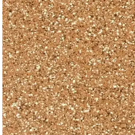
Lufian Siyah Mont: Şıklık ve Fonksiyonellik Sunan 
Lufian siyah mont, şıklık ve fonksiyonelliği bir arada sunan, dayanık
Lacivert Mont Modası ve İşlevselliği: Şıklık ve Korum
Lacivert montler, şıklık ve fonksiyonelliği bir arada sunar. Günlük v
Erkekler İçin Güncel Mont Modelleri ve Seçim İpuçla
Erkekler için en uygun mont seçenekleri, trendler ve dikkat edilmesi g
Bej Mont Modelleri ve Kombin İpuçlarıyla Şık ve Konf
Bej montlar, şıklık ve konforu bir arada sunar. Kadın ve erkek modelle
Erkek Mont Beden Tablosu ve Doğru Beden Seçimi R
Erkek mont seçiminde beden tablosunu anlamak ve doğru ölçümleri alma
XS Erkek Mont Modelleri ve Stil İpuçları: Beden Uy