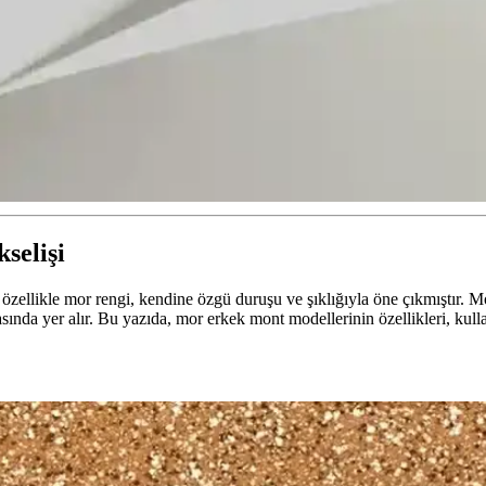
selişi
llikle mor rengi, kendine özgü duruşu ve şıklığıyla öne çıkmıştır. Mor 
ında yer alır. Bu yazıda, mor erkek mont modellerinin özellikleri, kullanı
akkında Kapsamlı Rehber
 hem de konfor sunar. Doğru seçim ve kombinasyonlarla tarzınızı tamamla