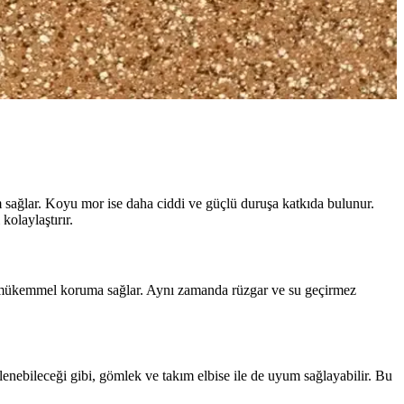
kat ederek, tarzınıza uygun montlar seçebilirsiniz.
la stilinizi tamamlayacak doğru montu bulun.
üm sağlar. Koyu mor ise daha ciddi ve güçlü duruşa katkıda bulunur.
kolaylaştırır.
rşı mükemmel koruma sağlar. Aynı zamanda rüzgar ve su geçirmez
inlenebileceği gibi, gömlek ve takım elbise ile de uyum sağlayabilir. Bu