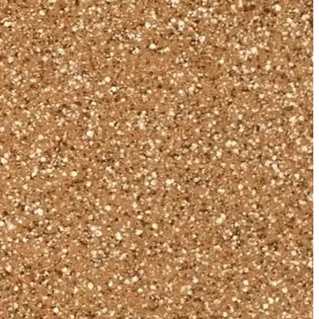
za uyum sağlayan bu ürün, uzun ömürlü ve rahat kullanım sağlar.
a uygun koruma sağlar.
arada sunan montlar hakkında bilgi edinin.
ileriyle uzun ömürlü kullanın.
emleri ve doğru mont seçimi ipuçları detaylı anlatılmaktadır.