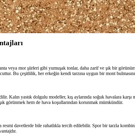
sportif görünümler için ideal seçimler sunar. Beden uyumu ve kaliteye dik
ve Fonksiyonellik Bir Arada
iler sunuyoruz. Farklı kumaş türleri, fiyat aralıkları ve seçim ipuçlarıy
ntajları
vanta veya mor şiirleri gibi yumuşak tonlar, daha zarif ve şık bir görün
cuttur. Bu çeşitlilik, her erkeğin kendi tarzına uygun bir mont bulmasını 
edilir. Kalın yastık dolgulu modeller, kış aylarında soğuk havalara ka
hem şık görünmek hem de hava koşullarından korunmak mümkündür.
a resmi davetlerde bile rahatlıkla tercih edilebilir. Spor bir tarzla komb
antajdır.