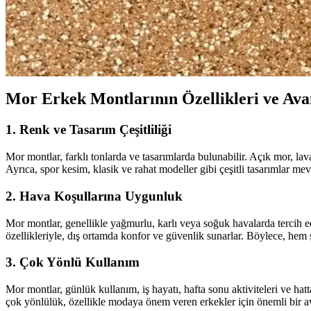
XS erkek montlar, stil ve fonksiyonelliği bir araya getirerek genç ve 
Erkek Kumaş Mont Fiyatları ve Modelleri 2023: Stil 
Erkek kumaş mont fiyatları, modelleri ve tarzları hakkında detaylı bilg
Mor Erkek Montlarının Özellikleri ve Ava
1. Renk ve Tasarım Çeşitliliği
Mor montlar, farklı tonlarda ve tasarımlarda bulunabilir. Açık mor, la
Ayrıca, spor kesim, klasik ve rahat modeller gibi çeşitli tasarımlar mev
2. Hava Koşullarına Uygunluk
Mor montlar, genellikle yağmurlu, karlı veya soğuk havalarda tercih 
özellikleriyle, dış ortamda konfor ve güvenlik sunarlar. Böylece, 
3. Çok Yönlü Kullanım
Mor montlar, günlük kullanım, iş hayatı, hafta sonu aktiviteleri ve hatt
çok yönlülük, özellikle modaya önem veren erkekler için önemli bir av