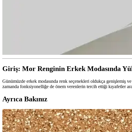
Giriş: Mor Renginin Erkek Modasında Yük
Günümüzde erkek modasında renk seçenekleri oldukça genişlemiş ve öze
zamanda fonksiyonelliğe de önem verenlerin tercih ettiği kıyafetler aras
Ayrıca Bakınız
Baharlık Erkek Mont Seçimi ve Kombinasyonları H
Baharlık erkek montlar, hafif ve nefes alabilir yapılarıyla hem şıklık