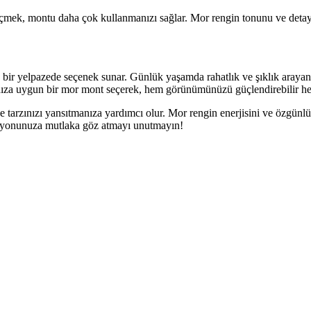
mek, montu daha çok kullanmanızı sağlar. Mor rengin tonunu ve detaylar
ir yelpazede seçenek sunar. Günlük yaşamda rahatlık ve şıklık arayanlar
nıza uygun bir mor mont seçerek, hem görünümünüzü güçlendirebilir hem
tarzınızı yansıtmanıza yardımcı olur. Mor rengin enerjisini ve özgünlüğ
ksiyonunuza mutlaka göz atmayı unutmayın!