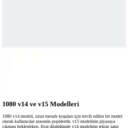
spor ve günlük kullanım için ideal seçenekler sunuyor.
Runner Ayakkabıları: Performans ve Stil İçin Doğru
Seçenekler Rehberi
Günümüzde spor ve günlük yaşamda popüler olan runner
ayakkabıları hakkında detaylı rehber. Doğru model seçimi,
teknolojiler ve trendler ile stilinizi ve performansınızı artırın.
Adidas Duramo RC ve Nike Downshıfter 11
Karşılaştırması: Performans ve Konfor Analizi
Adidas Duramo RC ve Nike Downshıfter 11 modellerinin malzeme,
konfor, kalıp ve kullanıcı geri bildirimleri detaylı analiz edilerek,
günlük kullanım ve spor aktiviteleri için en uygun seçeneği
belirleyin.
1080 v14 ve v15 Modelleri
1080 v14 modeli, uzun mesafe koşuları için tercih edilen bir model
olarak kullanıcılar arasında popülerdir. v15 modelinin piyasaya
çıkması beklenirken, fiyat düştüğünde v14 modelinin tekrar satın