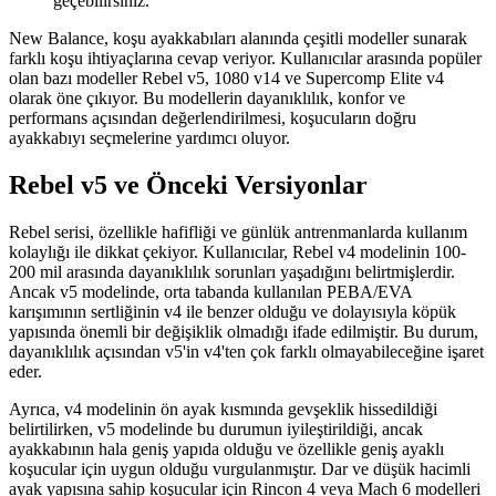
geçebilirsiniz.
New Balance, koşu ayakkabıları alanında çeşitli modeller sunarak
farklı koşu ihtiyaçlarına cevap veriyor. Kullanıcılar arasında popüler
olan bazı modeller Rebel v5, 1080 v14 ve Supercomp Elite v4
olarak öne çıkıyor. Bu modellerin dayanıklılık, konfor ve
performans açısından değerlendirilmesi, koşucuların doğru
ayakkabıyı seçmelerine yardımcı oluyor.
Rebel v5 ve Önceki Versiyonlar
Rebel serisi, özellikle hafifliği ve günlük antrenmanlarda kullanım
kolaylığı ile dikkat çekiyor. Kullanıcılar, Rebel v4 modelinin 100-
200 mil arasında dayanıklılık sorunları yaşadığını belirtmişlerdir.
Ancak v5 modelinde, orta tabanda kullanılan PEBA/EVA
karışımının sertliğinin v4 ile benzer olduğu ve dolayısıyla köpük
yapısında önemli bir değişiklik olmadığı ifade edilmiştir. Bu durum,
dayanıklılık açısından v5'in v4'ten çok farklı olmayabileceğine işaret
eder.
Ayrıca, v4 modelinin ön ayak kısmında gevşeklik hissedildiği
belirtilirken, v5 modelinde bu durumun iyileştirildiği, ancak
ayakkabının hala geniş yapıda olduğu ve özellikle geniş ayaklı
koşucular için uygun olduğu vurgulanmıştır. Dar ve düşük hacimli
ayak yapısına sahip koşucular için Rincon 4 veya Mach 6 modelleri