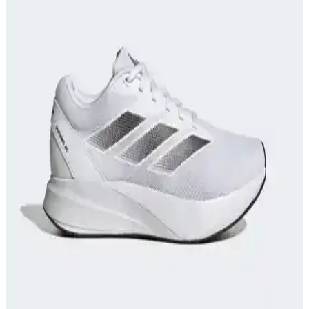
İki popüler outdoor ve koşu ayakkabısı olan adidas TERREX ve
Salomon X-Adventure, su geçirmezlik, hafiflik ve dayanıklılık gibi
kriterlerle detaylı karşılaştırıldı.
Spor Yaparken Doğru Ayakkabı Seçimi ile
Performansınızı Artırın ve Sakatlanma Riskini
Azaltın
Spor sırasında uygun ayakkabı seçimi, performansı artırır,
sakatlanma riskini azaltır ve konfor sağlar. Spor türüne göre
ayakkabı seçimi ve doğru malzeme kullanımı önemli detaylardır.
Nike React Miler Koşu ve Günlük Kullanım İçin
Konfor ve Performans Sunan Ayakkabı
Nike React Miler, üstün yastıklama ve destek sağlayan teknolojisiyle
koşu ve günlük kullanımda konforu artırır, performansı yükseltir ve
ayak sağlığını korur.
adidas RUNFALCON Kadın Koşu Ayakkabısı
İncelemesi ve Performans Analizi
adidas RUNFALCON kadın koşu ayakkabısı, şık tasarımı ve
yüksek konforuyla öne çıkıyor, dayanıklılığı ve teknik özellikleriyle