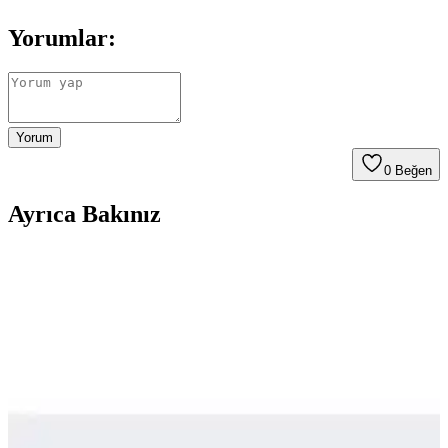
Yorumlar:
Yorum
0
Beğen
Ayrıca Bakınız
Seyahatler İçin Çok Amaçlı Ayakkabı Seçimi:
Konfor, Dayanıklılık ve Kullanım Önerileri
Seyahatlerde şehir içi yürüyüş, hafif koşu ve dayanıklılık için ideal
çok amaçlı ayakkabı seçiminin zorlukları, kullanıcı deneyimleri ve
önerilen modeller detaylı şekilde ele alınıyor.
Puma Shuffle 309668-25 Erkek Günlük ve Spor
Kullanımına Uygun Ayakkabı