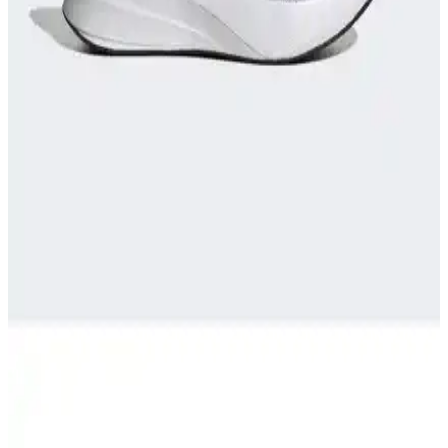
Nike React Miler, üstün yastıklama ve destek sağlayan teknolojisiyle
koşu ve günlük kullanımda konforu artırır, performansı yükseltir ve
ayak sağlığını korur.
adidas RUNFALCON Kadın Koşu Ayakkabısı
İncelemesi ve Performans Analizi
adidas RUNFALCON kadın koşu ayakkabısı, şık tasarımı ve
yüksek konforuyla öne çıkıyor, dayanıklılığı ve teknik özellikleriyle
spor ve günlük kullanım için ideal seçenekler sunuyor.
Runner Ayakkabıları: Performans ve Stil İçin Doğru
Seçenekler Rehberi
Günümüzde spor ve günlük yaşamda popüler olan runner
ayakkabıları hakkında detaylı rehber. Doğru model seçimi,
teknolojiler ve trendler ile stilinizi ve performansınızı artırın.
Adidas Duramo RC ve Nike Downshıfter 11
Karşılaştırması: Performans ve Konfor Analizi
Adidas Duramo RC ve Nike Downshıfter 11 modellerinin malzeme,
konfor, kalıp ve kullanıcı geri bildirimleri detaylı analiz edilerek,
günlük kullanım ve spor aktiviteleri için en uygun seçeneği