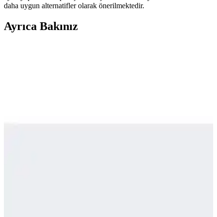
daha uygun alternatifler olarak önerilmektedir.
Ayrıca Bakınız
Seyahatler İçin Çok Amaçlı Ayakkabı Seçimi:
Konfor, Dayanıklılık ve Kullanım Önerileri
Seyahatlerde şehir içi yürüyüş, hafif koşu ve dayanıklılık için ideal
çok amaçlı ayakkabı seçiminin zorlukları, kullanıcı deneyimleri ve
önerilen modeller detaylı şekilde ele alınıyor.
Puma Shuffle 309668-25 Erkek Günlük ve Spor
Kullanımına Uygun Ayakkabı
Puma Shuffle 309668-25, hafif yastıklama ve dayanıklı taban
özellikleriyle günlük ve spor aktivitelerinde konfor sağlar, şık ve
pratik tasarımıyla öne çıkar.
Adidas TERREX ve Salomon X-Adventure GORE-
TEX Erkek Koşu Ayakkabıları Karşılaştırması