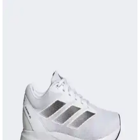
Puma Shuffle 309668-25, hafif yastıklama ve dayanıklı taban
özellikleriyle günlük ve spor aktivitelerinde konfor sağlar, şık ve
pratik tasarımıyla öne çıkar.
Adidas TERREX ve Salomon X-Adventure GORE-
TEX Erkek Koşu Ayakkabıları Karşılaştırması
İki popüler outdoor ve koşu ayakkabısı olan adidas TERREX ve
Salomon X-Adventure, su geçirmezlik, hafiflik ve dayanıklılık gibi
kriterlerle detaylı karşılaştırıldı.
Spor Yaparken Doğru Ayakkabı Seçimi ile
Performansınızı Artırın ve Sakatlanma Riskini
Azaltın
Spor sırasında uygun ayakkabı seçimi, performansı artırır,
sakatlanma riskini azaltır ve konfor sağlar. Spor türüne göre
ayakkabı seçimi ve doğru malzeme kullanımı önemli detaylardır.
Nike React Miler Koşu ve Günlük Kullanım İçin
Konfor ve Performans Sunan Ayakkabı