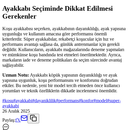
Ayakkabı Seçiminde Dikkat Edilmesi
Gerekenler
Koşu ayakkabısı seçerken, ayakkabının dayanıklılığı, ayak yapısına
uygunluğu ve kullanım amacına göre performansı önemli
kriterlerdir. Süper ayakkabılar, rekabetçi koşucular için hız ve
performans avantajı sağlasa da, günlük antrenmanlar için gerekli
değildir. Kullanıcıların, ayakkabı mağazalarında deneme yapmaları
ve mümkünse koşu bandında test etmeleri önerilmektedir. Ayrıca,
markaların iade ve deneme politikaları da seçim sürecinde avantaj
sağlayabilir.
Uzman Notu:
Ayakkabı köpük yapısının dayanıklılığı ve ayak
yapısına uygunluk, koşu performansını ve konforunu doğrudan
etkiler. Bu nedenle, yeni bir model tercih etmeden önce kullanıcı
yorumları ve teknik özelliklerin dikkatle incelenmesi önemlidir.
#
kosu
#
ayakkabi
#
dayaniklilik
#
performans
#
konfor
#
model
#
super-
ayakkabi
26 Aralık 2025
Paylaş:
f
𝕏