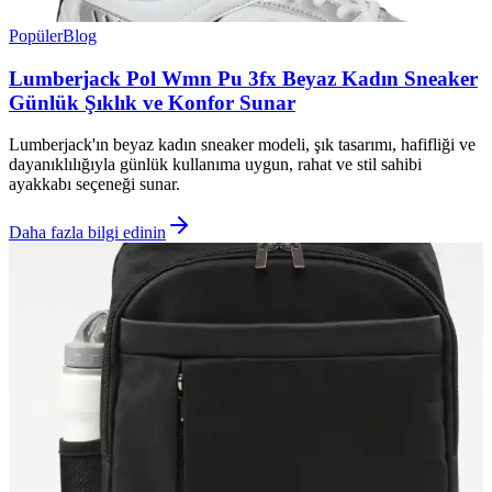
Popüler
Blog
Lumberjack Pol Wmn Pu 3fx Beyaz Kadın Sneaker
Günlük Şıklık ve Konfor Sunar
Lumberjack'ın beyaz kadın sneaker modeli, şık tasarımı, hafifliği ve
dayanıklılığıyla günlük kullanıma uygun, rahat ve stil sahibi
ayakkabı seçeneği sunar.
Daha fazla bilgi edinin