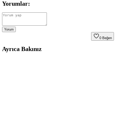
Yorumlar:
Yorum
0
Beğen
Ayrıca Bakınız
Farklı Kullanım Senaryoları İçin Uygun Çanta
Modelleri ve Seçim Kriterleri
Çanta seçimi, kullanım amacına göre değişir; ofis, seyahat, doğa
yürüyüşü ve spor için farklı modeller ve özellikler öne çıkar.
Kapasite, konfor ve dayanıklılık seçimde belirleyicidir.
Puma Shuffle 309668-25 Erkek Günlük ve Spor
Kullanımına Uygun Ayakkabı