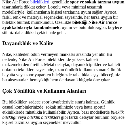
Nike Air Force
bileklikleri
, genellikle
spor ve sokak tarzına uygun
tasarımlarla dikkat çeker. Logolu veya minimal tasarımlı
modelleriyle, kullanıcıların kişisel tarzlarına uyum sağlar. Ayrıca,
farklı renk ve materyal seçenekleri sayesinde, her tarza uygun bir
bileklik bulmak mümkündür. Özellikle
bilekliği Nike Air Force
ayakkabılarıyla kombinlemek
, uyum ve bütünlük sağlar, böylece
stiliniz daha dikkat çekici hale gelir.
Dayanıklılık ve Kalite
Nike, kaliteden ödün vermeyen markalar arasında yer alır. Bu
nedenle, Nike Air Force bileklikleri de yüksek kaliteli
malzemelerden üretilir. Metal detaylar, dayanıklı iplikler ve kaliteli
dokuma teknikleri sayesinde, uzun ömürlü kullanım sunar. Günlük
hayatta veya spor yaparken bileğinizde rahatlıkla taşıyabileceğiniz
bu aksesuarlar, hem şıklığı hem de dayanıklılığıyla öne çıkar.
Çok Yönlülük ve Kullanım Alanları
Bu bileklikler, sadece spor kıyafetleriyle sınırlı kalmaz. Günlük
casual kombinlerinizde, sokak stilinizde veya hatta sportif
etkinliklerde rahatlıkla kullanılabilir. Ayrıca, bazı modellerde
bileklik
bilekliği
veya
bileklik bileklikleri
gibi farklı detaylar bulunur, böylece
kişisel tarzınıza uygun seçenekler mevcuttur.