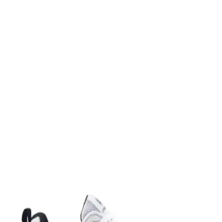
Puma Shuffle 309668-25, hafif yastıklama ve dayanıklı taban
özellikleriyle günlük ve spor aktivitelerinde konfor sağlar, şık ve
pratik tasarımıyla öne çıkar.
Slazenger MAROON I Büyük Beden Erkek Spor
Ayakkabı Dayanıklılık ve Şıklık Sunar
Slazenger MAROON I büyük beden erkek sneaker, şık tasarımı ve
dayanıklı malzemeleriyle günlük kullanım ve hafif aktiviteler için
ideal, rahat ve uzun ömürlü bir spor ayakkabısıdır.
Leipae Erkek Çocuk Futbol Ayakkabısı Kramponu:
Çok Yönlü ve Şık Tasarım Özellikleri
Leipae erkek çocuk futbol ayakkabısı, çok yönlü kullanım,
ergonomik tasarım ve estetik detaylarıyla genç sporcuların sahadaki
performansını artırmayı hedefler.
Nike Air Force 1: Spor ve Günlük Kullanım İçin
Efsanevi Bir Ayakkabı Modeli
Nike Air Force 1, ikonik tasarımı ve teknolojik özellikleriyle spor ve
günlük yaşamda vazgeçilmez bir tercih. Konfor ve şıklığı bir araya
getirir, farklı tarzlara uyum sağlar.