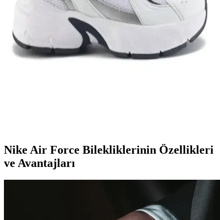
Genel Markalar Taraklı Siyah Metal Taç ve NEW
HİLL Unisex Metal Taç Karşılaştırması
İki popüler spor tacını detaylı karşılaştırıyoruz: dayanıklılık, tasarım
ve kullanıcı memnuniyetine odaklanın.
Kadın Beyaz Sneakers Karşılaştırması: Konfor ve
Şıklık İçin En İyi Seçenekler 75-90 karakter
Bu karşılaştırmada, Lumberjack ve U.S. Polo Assn. kadın beyaz
sneaker modellerinin özellikleri, kullanıcı yorumları ve kullanım
alanları detaylı şekilde inceleniyor.
Nike Air Force Bilekliklerinin Özellikleri
ve Avantajları