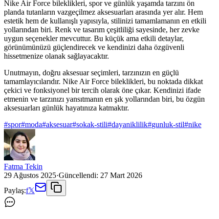
Nike Air Force bileklikleri, spor ve günlük yaşamda tarzını ön
planda tutanların vazgeçilmez aksesuarları arasında yer alır. Hem
estetik hem de kullanışlı yapısıyla, stilinizi tamamlamanın en etkili
yollarından biri. Renk ve tasarım çeşitliliği sayesinde, her zevke
uygun seçenekler mevcuttur. Bu küçük ama etkili detaylar,
görünümünüzü güçlendirecek ve kendinizi daha özgüvenli
hissetmenize olanak sağlayacaktır.
Unutmayın, doğru aksesuar seçimleri, tarzınızın en güçlü
tamamlayıcılarıdır. Nike Air Force bileklikleri, bu noktada dikkat
çekici ve fonksiyonel bir tercih olarak öne çıkar. Kendinizi ifade
etmenin ve tarzınızı yansıtmanın en şık yollarından biri, bu özgün
aksesuarları günlük hayatınıza katmaktır.
#
spor
#
moda
#
aksesuar
#
sokak-stili
#
dayaniklilik
#
gunluk-stil
#
nike
Fatma Tekin
29 Ağustos 2025
·
Güncellendi:
27 Mart 2026
Paylaş:
f
𝕏