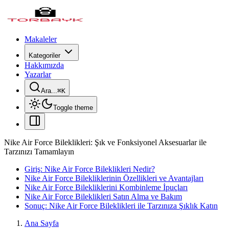
Makaleler
Kategoriler
Hakkımızda
Yazarlar
Ara...
⌘
K
Toggle theme
Nike Air Force Bileklikleri: Şık ve Fonksiyonel Aksesuarlar ile
Tarzınızı Tamamlayın
Giriş: Nike Air Force Bileklikleri Nedir?
Nike Air Force Bilekliklerinin Özellikleri ve Avantajları
Nike Air Force Bilekliklerini Kombinleme İpuçları
Nike Air Force Bileklikleri Satın Alma ve Bakım
Sonuç: Nike Air Force Bileklikleri ile Tarzınıza Şıklık Katın
Ana Sayfa