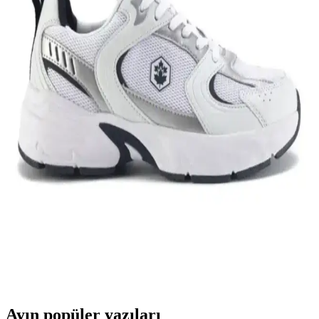
Nike Team Hustle: Çok Yönlü Spor ve Günlük
Kullanım İçin Modern Ayakkabı Seçenekleri
Nike Team Hustle ayakkabıları, dayanıklılık, şıklık ve konforu bir
arada sunar. Spor ve günlük kullanım için uygun modelleriyle,
hareket özgürlüğü ve tarzı bir arada sağlar.
Genel Markalar Taraklı Siyah Metal Taç ve NEW
HİLL Unisex Metal Taç Karşılaştırması
İki popüler spor tacını detaylı karşılaştırıyoruz: dayanıklılık, tasarım
ve kullanıcı memnuniyetine odaklanın.
Kadın Beyaz Sneakers Karşılaştırması: Konfor ve
Şıklık İçin En İyi Seçenekler 75-90 karakter
Bu karşılaştırmada, Lumberjack ve U.S. Polo Assn. kadın beyaz
sneaker modellerinin özellikleri, kullanıcı yorumları ve kullanım
alanları detaylı şekilde inceleniyor.
Ayın popüler yazıları