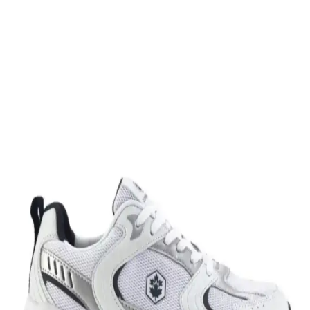
dayanıklı malzemeleriyle günlük kullanım ve hafif aktiviteler için
ideal, rahat ve uzun ömürlü bir spor ayakkabısıdır.
Leipae Erkek Çocuk Futbol Ayakkabısı Kramponu:
Çok Yönlü ve Şık Tasarım Özellikleri
Leipae erkek çocuk futbol ayakkabısı, çok yönlü kullanım,
ergonomik tasarım ve estetik detaylarıyla genç sporcuların sahadaki
performansını artırmayı hedefler.
Nike Air Force 1: Spor ve Günlük Kullanım İçin
Efsanevi Bir Ayakkabı Modeli
Nike Air Force 1, ikonik tasarımı ve teknolojik özellikleriyle spor ve
günlük yaşamda vazgeçilmez bir tercih. Konfor ve şıklığı bir araya
getirir, farklı tarzlara uyum sağlar.
Nike Team Hustle: Çok Yönlü Spor ve Günlük
Kullanım İçin Modern Ayakkabı Seçenekleri
Nike Team Hustle ayakkabıları, dayanıklılık, şıklık ve konforu bir
arada sunar. Spor ve günlük kullanım için uygun modelleriyle,
hareket özgürlüğü ve tarzı bir arada sağlar.