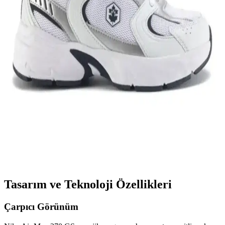
Nike Team Hustle ayakkabıları, dayanıklılık, şıklık ve konforu bir
arada sunar. Spor ve günlük kullanım için uygun modelleriyle,
hareket özgürlüğü ve tarzı bir arada sağlar.
Genel Markalar Taraklı Siyah Metal Taç ve NEW
HİLL Unisex Metal Taç Karşılaştırması
İki popüler spor tacını detaylı karşılaştırıyoruz: dayanıklılık, tasarım
ve kullanıcı memnuniyetine odaklanın.
Kadın Beyaz Sneakers Karşılaştırması: Konfor ve
Şıklık İçin En İyi Seçenekler 75-90 karakter
Bu karşılaştırmada, Lumberjack ve U.S. Polo Assn. kadın beyaz
sneaker modellerinin özellikleri, kullanıcı yorumları ve kullanım
alanları detaylı şekilde inceleniyor.
Tasarım ve Teknoloji Özellikleri
Çarpıcı Görünüm