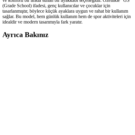
ve konforu bir arada sunan bir ayakkabı seçeneğidir. Özellikle "GS"
(Grade School) ifadesi, genç kullanıcılar ve çocuklar için
tasarlanmıştır, böylece küçük ayaklara uygun ve rahat bir kullanım
sağlar. Bu model, hem günlük kullanım hem de spor aktiviteleri için
idealdir ve modern tasarımıyla fark yaratır.
Ayrıca Bakınız
Farklı Kullanım Senaryoları İçin Uygun Çanta
Modelleri ve Seçim Kriterleri
Çanta seçimi, kullanım amacına göre değişir; ofis, seyahat, doğa
yürüyüşü ve spor için farklı modeller ve özellikler öne çıkar.
Kapasite, konfor ve dayanıklılık seçimde belirleyicidir.
Puma Shuffle 309668-25 Erkek Günlük ve Spor
Kullanımına Uygun Ayakkabı
Puma Shuffle 309668-25, hafif yastıklama ve dayanıklı taban
özellikleriyle günlük ve spor aktivitelerinde konfor sağlar, şık ve
pratik tasarımıyla öne çıkar.