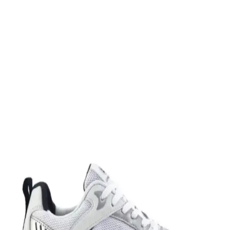
Slazenger MAROON I Büyük Beden Erkek Spor
Ayakkabı Dayanıklılık ve Şıklık Sunar
Slazenger MAROON I büyük beden erkek sneaker, şık tasarımı ve
dayanıklı malzemeleriyle günlük kullanım ve hafif aktiviteler için
ideal, rahat ve uzun ömürlü bir spor ayakkabısıdır.
Leipae Erkek Çocuk Futbol Ayakkabısı Kramponu:
Çok Yönlü ve Şık Tasarım Özellikleri
Leipae erkek çocuk futbol ayakkabısı, çok yönlü kullanım,
ergonomik tasarım ve estetik detaylarıyla genç sporcuların sahadaki
performansını artırmayı hedefler.
Nike Air Force 1: Spor ve Günlük Kullanım İçin
Efsanevi Bir Ayakkabı Modeli
Nike Air Force 1, ikonik tasarımı ve teknolojik özellikleriyle spor ve
günlük yaşamda vazgeçilmez bir tercih. Konfor ve şıklığı bir araya
getirir, farklı tarzlara uyum sağlar.
Nike Team Hustle: Çok Yönlü Spor ve Günlük
Kullanım İçin Modern Ayakkabı Seçenekleri