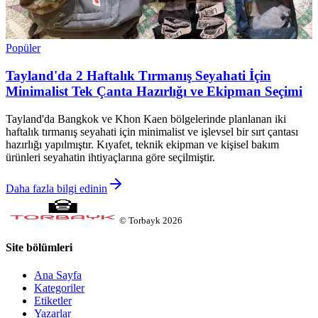
Popüler
Tayland'da 2 Haftalık Tırmanış Seyahati İçin
Minimalist Tek Çanta Hazırlığı ve Ekipman Seçimi
Tayland'da Bangkok ve Khon Kaen bölgelerinde planlanan iki
haftalık tırmanış seyahati için minimalist ve işlevsel bir sırt çantası
hazırlığı yapılmıştır. Kıyafet, teknik ekipman ve kişisel bakım
ürünleri seyahatin ihtiyaçlarına göre seçilmiştir.
Daha fazla bilgi edinin
©
Torbayk
2026
Site bölümleri
Ana Sayfa
Kategoriler
Etiketler
Yazarlar