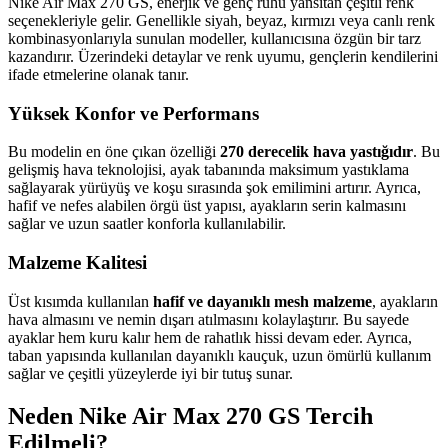
Nike Air Max 270 GS, enerjik ve genç ruhu yansıtan çeşitli renk
seçenekleriyle gelir. Genellikle siyah, beyaz, kırmızı veya canlı renk
kombinasyonlarıyla sunulan modeller, kullanıcısına özgün bir tarz
kazandırır. Üzerindeki detaylar ve renk uyumu, gençlerin kendilerini
ifade etmelerine olanak tanır.
Yüksek Konfor ve Performans
Bu modelin en öne çıkan özelliği
270 derecelik hava yastığıdır
. Bu
gelişmiş hava teknolojisi, ayak tabanında maksimum yastıklama
sağlayarak yürüyüş ve koşu sırasında şok emilimini artırır. Ayrıca,
hafif ve nefes alabilen örgü üst yapısı, ayakların serin kalmasını
sağlar ve uzun saatler konforla kullanılabilir.
Malzeme Kalitesi
Üst kısımda kullanılan
hafif ve dayanıklı mesh malzeme
, ayakların
hava almasını ve nemin dışarı atılmasını kolaylaştırır. Bu sayede
ayaklar hem kuru kalır hem de rahatlık hissi devam eder. Ayrıca,
taban yapısında kullanılan dayanıklı kauçuk, uzun ömürlü kullanım
sağlar ve çeşitli yüzeylerde iyi bir tutuş sunar.
Neden Nike Air Max 270 GS Tercih
Edilmeli?