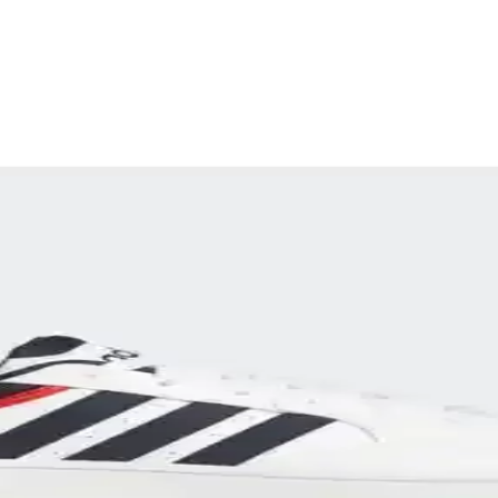
k ve Çok Yönlü Tasarımlar
mıyla günlük ve spor kullanıma uygun, geniş model ve renk seçenekleriyl
cel Koleksiyonlar ve Trendler
kçi tasarımlarla tarzınızı yansıtmanızı sağlar. Spor ve günlük kullanıma u
dern Tasarım ve Konfor Bir Arada
ünlük ve spor kullanıma uygun dayanıklı ayakkabılar sağlar.
 ve Konforun Mükemmel Buluşması
spor ve günlük yaşamda tercih edilen ikonik ayakkabılardır.
şılaştırması 2024 Sonbahar Kış Koleksiyonu
masıyla tarzınıza ve ihtiyaçlarınıza en uygun ayakkabıyı seçin. Konfor, 