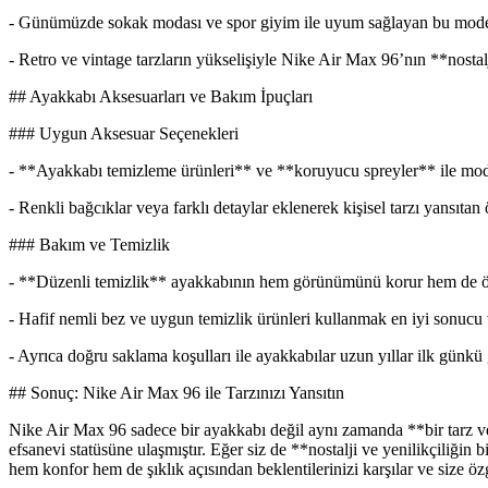
- Günümüzde sokak modası ve spor giyim ile uyum sağlayan bu model ö
- Retro ve vintage tarzların yükselişiyle Nike Air Max 96’nın **nosta
## Ayakkabı Aksesuarları ve Bakım İpuçları
### Uygun Aksesuar Seçenekleri
- **Ayakkabı temizleme ürünleri** ve **koruyucu spreyler** ile mode
- Renkli bağcıklar veya farklı detaylar eklenerek kişisel tarzı yansıta
### Bakım ve Temizlik
- **Düzenli temizlik** ayakkabının hem görünümünü korur hem de ö
- Hafif nemli bez ve uygun temizlik ürünleri kullanmak en iyi sonucu v
- Ayrıca doğru saklama koşulları ile ayakkabılar uzun yıllar ilk günkü g
## Sonuç: Nike Air Max 96 ile Tarzınızı Yansıtın
Nike Air Max 96 sadece bir ayakkabı değil aynı zamanda **bir tarz v
efsanevi statüsüne ulaşmıştır. Eğer siz de **nostalji ve yenilikçiliğ
hem konfor hem de şıklık açısından beklentilerinizi karşılar ve size özg