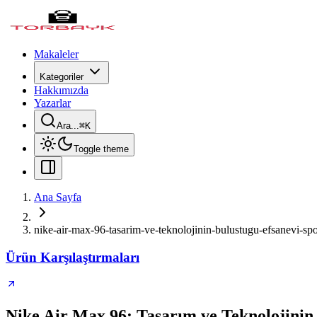
Makaleler
Kategoriler
Hakkımızda
Yazarlar
Ara...
⌘
K
Toggle theme
Ana Sayfa
nike-air-max-96-tasarim-ve-teknolojinin-bulustugu-efsanevi-sp
Ürün Karşılaştırmaları
Nike Air Max 96: Tasarım ve Teknolojinin