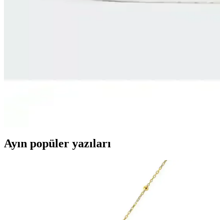
Adidas Originals IF6562 Handball Spezial Ayakkabıl
Adidas Originals IF6562 Handball Spezial ayakkabıları, 1979’dan beri d
ömürlü ve şık bir tercih.
Adidas FX3624 Ultimashow ve Puma UP Siyah Kadın 
Adidas FX3624 Ultimashow ve Puma UP Siyah Kadın Sneaker'ın özellikle
Adidas GY5427 Hoops 3.0 Low Classic Vintage ve GZ
Adidas GY5427 Hoops 3.0 Low ve GZ5300 Advantage modellerinin tasa
Ayın popüler yazıları