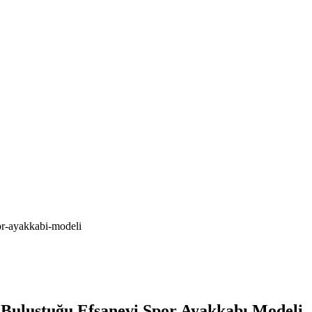
or-ayakkabi-modeli
 Buluştuğu Efsanevi Spor Ayakkabı Modeli