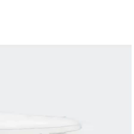
e tarzınızı tamamlar.
ygun modellerle aktif ve şık kalın.
tasarım ve sezon özellikleri burada.