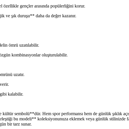
zellikle gençler arasında popülerliğini korur.
ljik ve şık duruşu** daha da değer kazanır.
lin ömrü uzatılabilir.
n özgün kombinasyonlar oluşturulabilir.
mrünü uzatır.
erir.
ibi kalabilir.
e kültür sembolü**dür. Hem spor performansı hem de günlük şıklık açıs
in birleştiği bu modeli** koleksiyonunuza eklemek veya günlük stilinizd
ün bir tarz sunar.