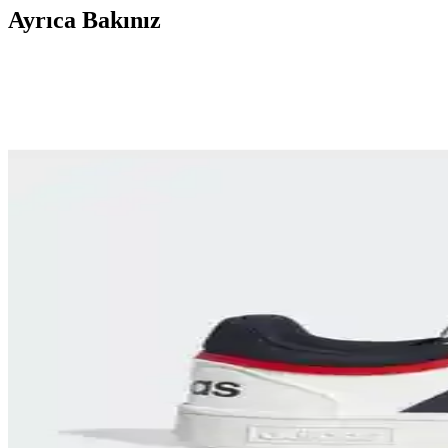
Ayrıca Bakınız
Nike Blazer Erkek Spor Ayakkabıları: Dayanıklı, Şı
Nike Blazer erkek spor ayakkabıları, dayanıklı malzeme ve şık tasarı
Nike Ayakkabılarıyla Gençlerin Tarzını Yansıtan Gün
Nike'ın gençler için tasarladığı koleksiyonlar, konfor, şıklık ve yenili
Nike Air Force Shadow Erkek Spor Ayakkabıları Mo
Nike Air Force Shadow erkek modelleri, şık tasarımı ve konforu ile g
Erkekler İçin Air Jordan Mid 1 Ayakkabıları: Stil
Air Jordan Mid 1 erkek modelleri, şık tasarımı ve yüksek konforuyla 
Adidas Gazelle Bold ve VL Court Bold Modelleri Kar
Adidas Gazelle Bold ve VL Court Bold modellerinin detaylı karşılaştır