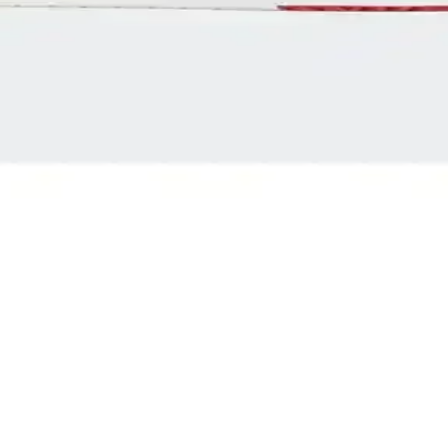
arı: Tasarım ve Performansın Buluşması
ayanıklılık ve şıklığı bir arada sunuyor. Spor ve günlük kullanım için i
Sneaker Karşılaştırması
ri, kullanıcı yorumları ve performanslarıyla detaylı karşılaştırması,
5300 Advantage Ayakkabıları Karşılaştırması
rım, malzeme ve kullanım alanlarını karşılaştırıyoruz.