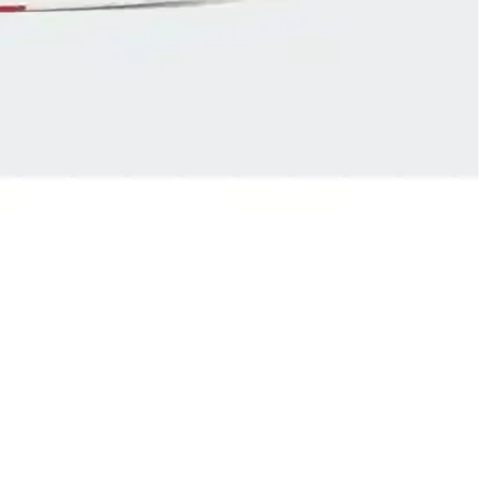
deal, rahat ve estetik detaylara sahip. Kaliteli malzemeleriyle uzun
 doğru tercihi yapmanıza yardımcı olur.