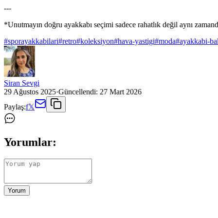
---
*Unutmayın doğru ayakkabı seçimi sadece rahatlık değil aynı zamanda 
#
sporayakkabilari
#
retro
#
koleksiyon
#
hava-yastigi
#
moda
#
ayakkabi-ba
Siran Sevgi
29 Ağustos 2025
·
Güncellendi:
27 Mart 2026
Paylaş:
f
𝕏
Yorumlar:
Yorum