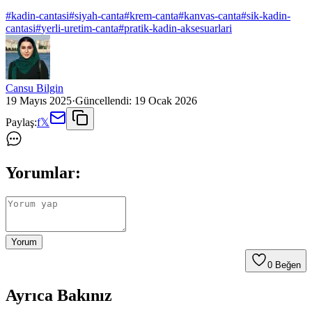
#
kadin-cantasi
#
siyah-canta
#
krem-canta
#
kanvas-canta
#
sik-kadin-
cantasi
#
yerli-uretim-canta
#
pratik-kadin-aksesuarlari
Cansu Bilgin
19 Mayıs 2025
·
Güncellendi:
19 Ocak 2026
Paylaş:
f
𝕏
Yorumlar:
Yorum
0
Beğen
Ayrıca Bakınız