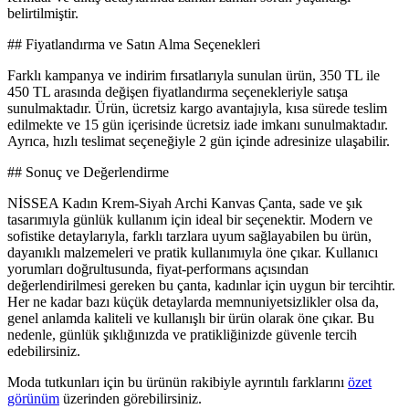
belirtilmiştir.
## Fiyatlandırma ve Satın Alma Seçenekleri
Farklı kampanya ve indirim fırsatlarıyla sunulan ürün, 350 TL ile
450 TL arasında değişen fiyatlandırma seçenekleriyle satışa
sunulmaktadır. Ürün, ücretsiz kargo avantajıyla, kısa sürede teslim
edilmekte ve 15 gün içerisinde ücretsiz iade imkanı sunulmaktadır.
Ayrıca, hızlı teslimat seçeneğiyle 2 gün içinde adresinize ulaşabilir.
## Sonuç ve Değerlendirme
NİSSEA Kadın Krem-Siyah Archi Kanvas Çanta, sade ve şık
tasarımıyla günlük kullanım için ideal bir seçenektir. Modern ve
sofistike detaylarıyla, farklı tarzlara uyum sağlayabilen bu ürün,
dayanıklı malzemeleri ve pratik kullanımıyla öne çıkar. Kullanıcı
yorumları doğrultusunda, fiyat-performans açısından
değerlendirilmesi gereken bu çanta, kadınlar için uygun bir tercihtir.
Her ne kadar bazı küçük detaylarda memnuniyetsizlikler olsa da,
genel anlamda kaliteli ve kullanışlı bir ürün olarak öne çıkar. Bu
nedenle, günlük şıklığınızda ve pratikliğinizde güvenle tercih
edebilirsiniz.
Moda tutkunları için bu ürünün rakibiyle ayrıntılı farklarını
özet
görünüm
üzerinden görebilirsiniz.