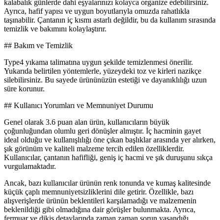
kalabalık günlerde dahi eşyalarınızı kolayca organize edebilirsiniz.
Ayrıca, hafif yapısı ve uygun boyutlarıyla omuzda rahatlıkla
taşınabilir. Çantanın iç kısmı astarlı değildir, bu da kullanım sırasında
temizlik ve bakımını kolaylaştırır.
## Bakım ve Temizlik
Type4 yıkama talimatına uygun şekilde temizlenmesi önerilir.
Yukarıda belirtilen yöntemlerle, yüzeydeki toz ve kirleri nazikçe
silebilirsiniz. Bu sayede ürününüzün estetiği ve dayanıklılığı uzun
süre korunur.
## Kullanıcı Yorumları ve Memnuniyet Durumu
Genel olarak 3.6 puan alan ürün, kullanıcıların büyük
çoğunluğundan olumlu geri dönüşler almıştır. İç hacminin gayet
ideal olduğu ve kullanışlılığı öne çıkan başlıklar arasında yer alırken,
şık görünüm ve kaliteli malzeme tercih edilen özelliklerdir.
Kullanıcılar, çantanın hafifliği, geniş iç hacmi ve şık duruşunu sıkça
vurgulamaktadır.
Ancak, bazı kullanıcılar ürünün renk tonunda ve kumaş kalitesinde
küçük çaplı memnuniyetsizliklerini dile getirir. Özellikle, bazı
alışverişlerde ürünün beklentileri karşılamadığı ve malzemenin
beklenildiği gibi olmadığına dair görüşler bulunmakta. Ayrıca,
fermuar ve dikiş detaylarında zaman zaman sorun yaşandığı