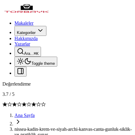
Makaleler
Kategoriler
Hakkımızda
Yazarlar
Ara...
⌘
K
Toggle theme
Değerlendirme
3.7
/
5
Ana Sayfa
nissea-kadin-krem-ve-siyah-archi-kanvas-canta-gunluk-siklik-
ve-pratiklik-sunar