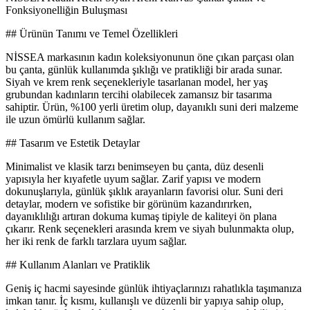
Fonksiyonelliğin Buluşması
## Ürünün Tanımı ve Temel Özellikleri
NİSSEA markasının kadın koleksiyonunun öne çıkan parçası olan
bu çanta, günlük kullanımda şıklığı ve pratikliği bir arada sunar.
Siyah ve krem renk seçenekleriyle tasarlanan model, her yaş
grubundan kadınların tercihi olabilecek zamansız bir tasarıma
sahiptir. Ürün, %100 yerli üretim olup, dayanıklı suni deri malzeme
ile uzun ömürlü kullanım sağlar.
## Tasarım ve Estetik Detaylar
Minimalist ve klasik tarzı benimseyen bu çanta, düz desenli
yapısıyla her kıyafetle uyum sağlar. Zarif yapısı ve modern
dokunuşlarıyla, günlük şıklık arayanların favorisi olur. Suni deri
detaylar, modern ve sofistike bir görünüm kazandırırken,
dayanıklılığı artıran dokuma kumaş tipiyle de kaliteyi ön plana
çıkarır. Renk seçenekleri arasında krem ve siyah bulunmakta olup,
her iki renk de farklı tarzlara uyum sağlar.
## Kullanım Alanları ve Pratiklik
Geniş iç hacmi sayesinde günlük ihtiyaçlarınızı rahatlıkla taşımanıza
imkan tanır. İç kısmı, kullanışlı ve düzenli bir yapıya sahip olup,