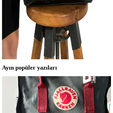
İki popüler kadın çantasını karşılaştırıyoruz: Housebags pembe
kanvas ve Modstore Miny City. Her biri şıklık ve fonksiyonellik
sunuyor. Hangi çanta sizin tarzınıza uygun? Detaylar burada.
Kadın Çantası Karşılaştırması: Reddington ve
Rosmod Modellerinin Özellikleri ve Kullanıcı
Yorumları
Bu karşılaştırmada Reddington ve Rosmod kadın çantalarının
tasarım, kullanım ve kullanıcı yorumları detaylı inceleniyor.
Ayın popüler yazıları