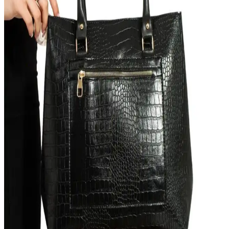
Bagfoni Siyah Yılan Deri Desenli Portföy Clutch
Kadın El Çantası Günlük ve Şık Kullanım
Modern kadınlar için tasarlanan siyah yılan deri portföy çanta, şıklık
ve fonksiyonelliği bir arada sunar, sürdürülebilir malzeme
kullanımıyla çevre dostudur.
Shaka Vizon Shk127 Suni Deri Kadın Çanta: Şıklık
ve İşlevselliğin Modern Buluşması
Shaka markasının bej renkli Shk127 modeli, yüksek kaliteli suni
deri, zarif tasarımı ve pratik özellikleriyle günlük kullanım için ideal
şık ve kullanışlı bir çanta sunar.
Kadın Çantası Karşılaştırması: Coaksco Shopper ve
DEZ STORE Omuz Çantası İncelemesi
İki popüler kadın çantası olan Coaksco Shopper ve DEZ STORE
Omuz Çantası'nın özellikleri, tasarımı ve kullanıcı yorumlarıyla
detaylı karşılaştırması.
Housebags Pembe Kanvas ve Modstore Miny City
Kadın Çantası Karşılaştırması