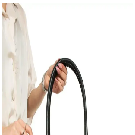
Just Polo ve Just Polo Of Colors Kadın Çantaları
Karşılaştırması: Tasarım, Kullanım ve Özellikler
İki popüler kadın çantası Just Polo Justpolo ve Just Polo Of
Colors'un tasarımını, özelliklerini ve kullanıcı yorumlarını
karşılaştırıyoruz. Her iki ürün de günlük kullanım için uygun ve şık
seçenekler sunuyor.
Tasu Hasır Telefon Çantası ve TOM SHOP El
Yapımı Çanta Karşılaştırması
İki farklı çanta modelini karşılaştırıyoruz: dayanıklı ve şık hasır
telefon çantası ile el yapımı doğal görünümlü çanta arasındaki
farkları öğrenin.
Güce Kadın Çantaları Karşılaştırması: Krem Nakışlı
ve Siyah Baget Modelleri
İki popüler Güce kadın çanta modeli detaylı karşılaştırmasıyla,
kullanışlılık ve şıklık açısından farklarını keşfedin. Hangi model
daha uygun, özellikleri ve kullanıcı yorumlarıyla analiz edildi.