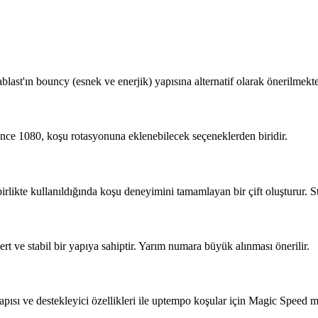
ast'ın bouncy (esnek ve enerjik) yapısına alternatif olarak önerilmekte
ance 1080, koşu rotasyonuna eklenebilecek seçeneklerden biridir.
likte kullanıldığında koşu deneyimini tamamlayan bir çift oluşturur. Stab
rt ve stabil bir yapıya sahiptir. Yarım numara büyük alınması önerilir.
pısı ve destekleyici özellikleri ile uptempo koşular için Magic Speed mo