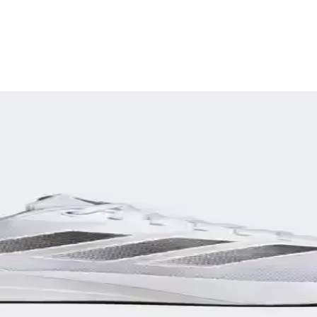
 Dayanıklılık ve Kullanım Önerileri
k amaçlı ayakkabı seçiminin zorlukları, kullanıcı deneyimleri ve önerilen
lanımına Uygun Ayakkabı
yle günlük ve spor aktivitelerinde konfor sağlar, şık ve pratik tasarımı
Erkek Koşu Ayakkabıları Karşılaştırması
X-Adventure, su geçirmezlik, hafiflik ve dayanıklılık gibi kriterlerle d
nızı Artırın ve Sakatlanma Riskini Azaltın
riskini azaltır ve konfor sağlar. Spor türüne göre ayakkabı seçimi ve d
nfor ve Performans Sunan Ayakkabı
oşu ve günlük kullanımda konforu artırır, performansı yükseltir ve ayak