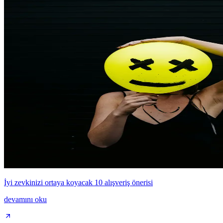
İyi zevkinizi ortaya koyacak 10 alışveriş önerisi
devamını oku