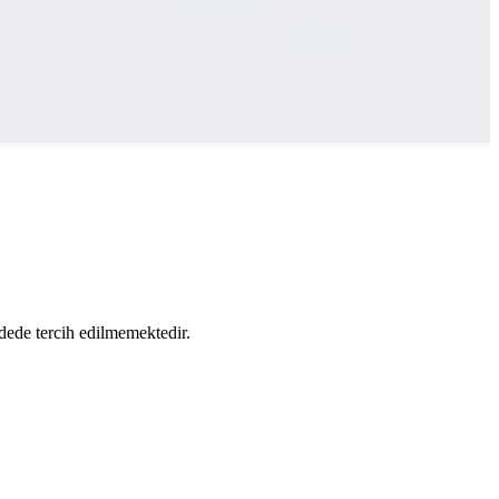
lük kullanım için ideal seçenekler sunuyor.
stilinizi ve performansınızı artırın.
ullanım ve spor aktiviteleri için en uygun seçeneği belirleyin.
dede tercih edilmemektedir.