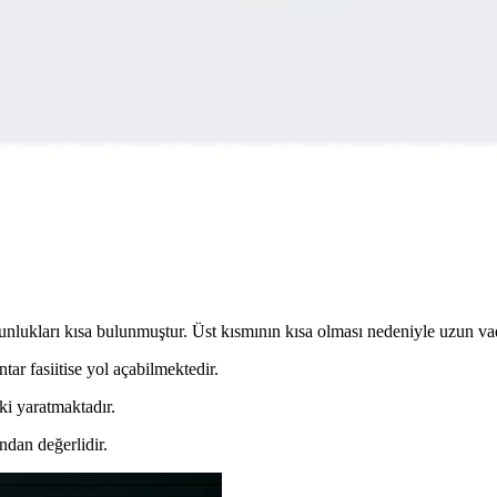
si ve Performans Analizi
ruyla öne çıkıyor, dayanıklılığı ve teknik özellikleriyle spor ve gün
Seçenekler Rehberi
kında detaylı rehber. Doğru model seçimi, teknolojiler ve trendler ile 
rması: Performans ve Konfor Analizi
 kalıp ve kullanıcı geri bildirimleri detaylı analiz edilerek, günlük k
unlukları kısa bulunmuştur. Üst kısmının kısa olması nedeniyle uzun va
ntar fasiitise yol açabilmektedir.
ki yaratmaktadır.
ndan değerlidir.