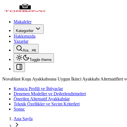
Makaleler
Kategoriler
Hakkımızda
Yazarlar
Ara...
⌘
K
Toggle theme
Novablast Koşu Ayakkabısına Uygun İkinci Ayakkabı Alternatifleri v
Koşucu Profili ve İhtiyaçlar
Denenen Modeller ve Değerlendirmeleri
Önerilen Alternatif Ayakkabılar
Teknik Özellikler ve Seçim Kriterleri
Sonuç
Ana Sayfa