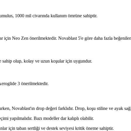
umulus, 1000 mil civarında kullanım ömrüne sahiptir.
r için Neo Zen önerilmektedir. Novablast 5'e göre daha fazla beğenilen
 sahip olup, kolay ve uzun koşular için uygundur.
Aeroglide 3 önerilmektedir.
en, Novablast'ın drop değeri farklıdır. Drop, koşu stiline ve ayak sağl
mi yapılmalıdır. Bazı modeller dar kalıplı olabilir.
nlar için taban sertliği ve destek seviyesi kritik öneme sahiptir.