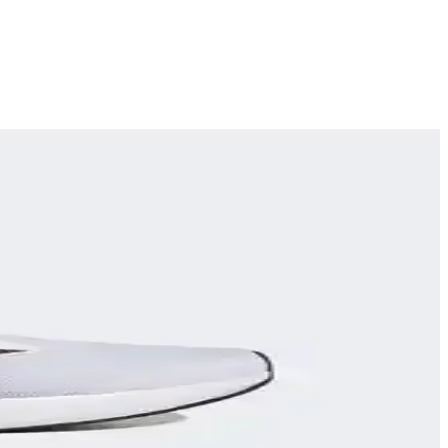
 modeller detaylı şekilde ele alınıyor.
yla öne çıkar.
etaylı karşılaştırıldı.
oğru malzeme kullanımı önemli detaylardır.
 sağlığını korur.