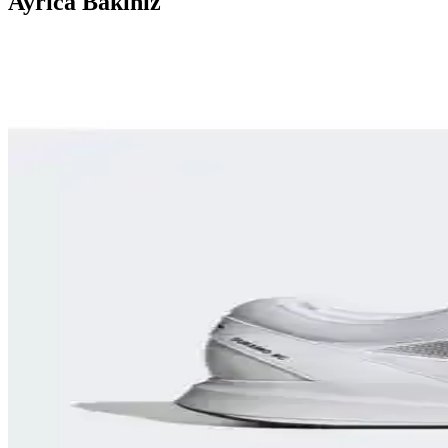
Ayrıca Bakınız
Seyahatler İçin Çok Amaçlı Ayakkabı Seçimi: Konfor,
Seyahatlerde şehir içi yürüyüş, hafif koşu ve dayanıklılık için ideal ço
Puma Shuffle 309668-25 Erkek Günlük ve Spor Kul
Puma Shuffle 309668-25, hafif yastıklama ve dayanıklı taban özellikleri
Adidas TERREX ve Salomon X-Adventure GORE-TEX 
İki popüler outdoor ve koşu ayakkabısı olan adidas TERREX ve Salomon 
Spor Yaparken Doğru Ayakkabı Seçimi ile Performansı
Spor sırasında uygun ayakkabı seçimi, performansı artırır, sakatlanma 
Nike React Miler Koşu ve Günlük Kullanım İçin Ko
Nike React Miler, üstün yastıklama ve destek sağlayan teknolojisiyle k