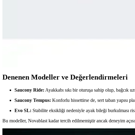
adidas RUNFALCON Kadın Koşu Ayakkabısı İnceleme
adidas RUNFALCON kadın koşu ayakkabısı, şık tasarımı ve yüksek konfo
Runner Ayakkabıları: Performans ve Stil İçin Doğru 
Günümüzde spor ve günlük yaşamda popüler olan runner ayakkabıları hak
Adidas Duramo RC ve Nike Downshıfter 11 Karşılaştı
Adidas Duramo RC ve Nike Downshıfter 11 modellerinin malzeme, konfor,
Denenen Modeller ve Değerlendirmeleri
Saucony Ride:
Ayakkabı sıkı bir oturuşa sahip olup, bağcık uz
Saucony Tempus:
Konforlu hissettirse de, sert taban yapısı pla
Evo SL:
Stabilite eksikliği nedeniyle ayak bileği burkulması ris
Bu modeller, Novablast kadar tercih edilmemiştir ancak deneyim açısı