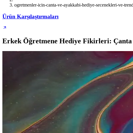
ogretmenler-icin-canta-ve-ayakkabi-hediye-secenekleri-ve-trend
Ürün Karşılaştırmaları
Erkek Öğretmene Hediye Fikirleri: Çanta 