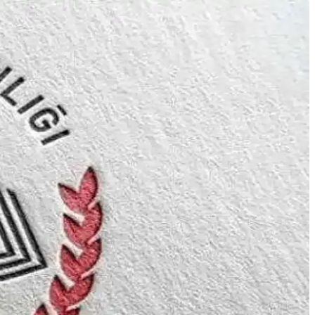
e uygun en iyi çantaları keşfedin.
ılar ve takdirinizi gösterir.
 ile anılmalarını sağlar.
u ve estetik ürünlerle öğretmeninizi mutlu edin.
kkür ve takdirin en içten ifadesidir.