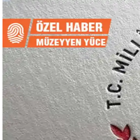
Öğretmen Çantası Seçim Rehberi: Dayanıklı, Şık ve İş
Öğretmen çantaları, dayanıklılık, şıklık ve fonksiyonelliği bir arada 
Erkek Öğretmenler İçin Uygun Çanta ve Ayakkabı He
Erkek öğretmenlere uygun şık ve dayanıklı çanta ile rahat ayakkabı seçen
Öğretmenlere Duygularımızı İfade Etmek İçin En Güz
Öğretmenlere duyulan minneti ve takdiri ifade eden anlamlı sözler, onl
Erkek Öğretmene Hediye: Çanta ve Ayakkabı Seçenekl
Erkek öğretmenler için şık ve kullanışlı çanta ve ayakkabı önerileriyl
Öğretmenlere Duyulan Sevgi ve Saygıyı Yansıtan Güze
Öğretmenlere duyulan sevgi ve saygıyı ifade eden anlamlı sözler, motiva
Erkek Öğretmene Uygun Çanta ve Ayakkabı Hediye S