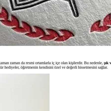
anta ve ayakkabı seçenekleriyle anlamlı ve uzun ömürlü hediye alternati
azım İpuçları
sevgi ve saygınızı gösterebilirsiniz. İşte örnekler ve yazım ipuçlarıyl
 Biçimleri
enlere sevgi ve minnettarlığı gösterir. Bu yazılar, özel günlerde, veda 
zaman zaman da resmi ortamlarla iç içe olan kişilerdir. Bu nedenle,
şık 
tür hediyeler, öğretmenin kendisini özel ve değerli hissetmesini sağlar.