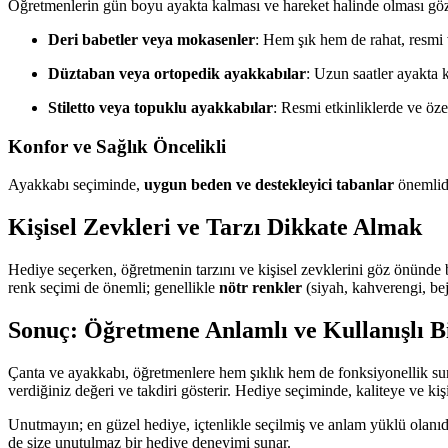
Öğretmenlerin gün boyu ayakta kalması ve hareket halinde olması gö
Deri babetler veya mokasenler
: Hem şık hem de rahat, resmi
Düztaban veya ortopedik ayakkabılar
: Uzun saatler ayakta 
Stiletto veya topuklu ayakkabılar
: Resmi etkinliklerde ve özel
Konfor ve Sağlık Öncelikli
Ayakkabı seçiminde,
uygun beden ve destekleyici tabanlar
önemlidi
Kişisel Zevkleri ve Tarzı Dikkate Almak
Hediye seçerken, öğretmenin tarzını ve kişisel zevklerini göz önünd
renk seçimi de önemli; genellikle
nötr renkler
(siyah, kahverengi, bej
Sonuç: Öğretmene Anlamlı ve Kullanışlı 
Çanta ve ayakkabı, öğretmenlere hem şıklık hem de fonksiyonellik sun
verdiğiniz değeri ve takdiri gösterir. Hediye seçiminde, kaliteye ve kiş
Unutmayın; en güzel hediye, içtenlikle seçilmiş ve anlam yüklü olanı
de size unutulmaz bir hediye deneyimi sunar.