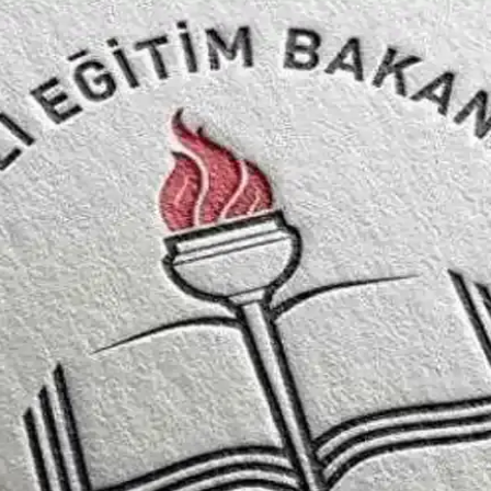
levsel Modeller
sunar. Geniş iç hacim, bölmeli tasarımlar ve modern modellerle mesleğiniz
diye Seçenekleri 2023
ekleri, fonksiyonellik ve tarzı bir arada sunar, günlük ihtiyaçlarını karş
el Sözler ve Anlamlı Mesajlar
arın emeklerine değer katarken motivasyonlarını artırır ve toplumda saygı
eriyle Uygun ve Şık Alternatifler
e anlamlı hediye seçenekleri. Günlük ve resmi ihtiyaçlara uygun, konforl
l Sözler ve Anlamlı Mesajlar
syonu artırır ve toplumda değerli konumlarını pekiştirir. Bu sözler, teşe
eçenekleri 2023