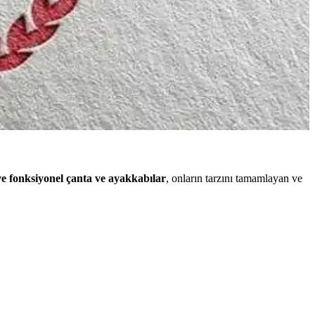
fleri burada.
a unutulmaz kutlamalar.
ve teşekkürlerde anlam kazanır ve öğretmen-öğrenci bağını güçlendirir.
ve fonksiyonel çanta ve ayakkabılar
, onların tarzını tamamlayan ve