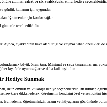
z önüne alınmış,
rahat ve şık ayakkabılar
en iyi hediye seçenekleridir.
 ve günlük kullanım için uygundur.
kalan öğretmenler için konfor sağlar.
 günlerde tercih edilebilir.
r. Ayrıca, ayakkabının hava alabilirliği ve kaymaz taban özellikleri de
e bulundurmak büyük önem taşır.
Minimal ve sade tasarımlar
mı, yoksa 
) her kıyafetle uyum sağlar ve daha kullanışlı olur.
Bir Hediye Sunmak
an, uzun ömürlü ve kullanışlı hediye seçenekleridir. Bu ürünler, öğret
isel zevklere dikkat ederek, öğretmenin kendisini özel ve sevildiğini hiss
dır. Bu nedenle, öğretmeninizin tarzını ve ihtiyaçlarını göz önünde b