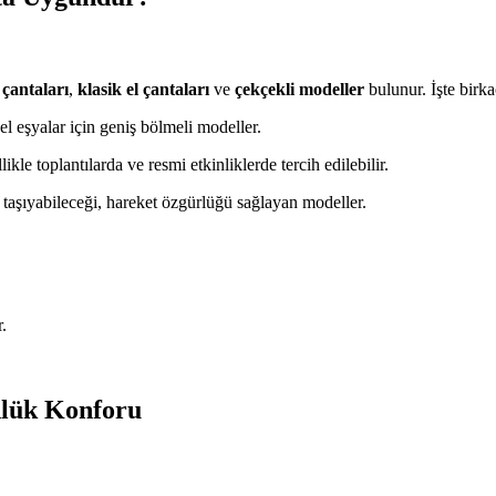
t çantaları
,
klasik el çantaları
ve
çekçekli modeller
bulunur. İşte birka
isel eşyalar için geniş bölmeli modeller.
kle toplantılarda ve resmi etkinliklerde tercih edilebilir.
 taşıyabileceği, hareket özgürlüğü sağlayan modeller.
.
.
nlük Konforu