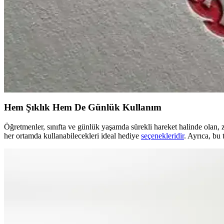
Erkek öğretmenlere hediye seçerken tarz ve kullanışlılık ön planda. Ç
Erkek Öğretmene Doğum Günü Mesajı Örnekleri ve Y
Öğretmeniniz için samimi ve anlamlı doğum günü mesajlarıyla ona olan 
Öğretmen Yazısı Örnekleri ve Anlamlı Duygusal İfade
Öğretmen yazıları, içtenlikle kaleme alınan duygusal ifadelerle öğretm
Hem Şıklık Hem De Günlük Kullanım
Öğretmenler, sınıfta ve günlük yaşamda sürekli hareket halinde olan, 
her ortamda kullanabilecekleri ideal hediye
seçenekleridir
. Ayrıca, bu 