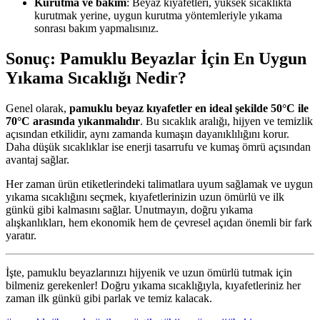
Kurutma ve bakım
: Beyaz kıyafetleri, yüksek sıcaklıkta
kurutmak yerine, uygun kurutma yöntemleriyle yıkama
sonrası bakım yapmalısınız.
Sonuç: Pamuklu Beyazlar İçin En Uygun
Yıkama Sıcaklığı Nedir?
Genel olarak,
pamuklu beyaz kıyafetler en ideal şekilde 50°C ile
70°C arasında yıkanmalıdır
. Bu sıcaklık aralığı, hijyen ve temizlik
açısından etkilidir, aynı zamanda kumaşın dayanıklılığını korur.
Daha düşük sıcaklıklar ise enerji tasarrufu ve kumaş ömrü açısından
avantaj sağlar.
Her zaman ürün etiketlerindeki talimatlara uyum sağlamak ve uygun
yıkama sıcaklığını seçmek, kıyafetlerinizin uzun ömürlü ve ilk
günkü gibi kalmasını sağlar. Unutmayın, doğru yıkama
alışkanlıkları, hem ekonomik hem de çevresel açıdan önemli bir fark
yaratır.
İşte, pamuklu beyazlarınızı hijyenik ve uzun ömürlü tutmak için
bilmeniz gerekenler! Doğru yıkama sıcaklığıyla, kıyafetleriniz her
zaman ilk günkü gibi parlak ve temiz kalacak.