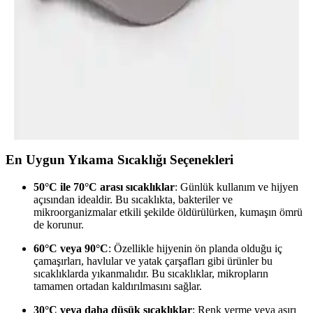
DeFacto'nun %100 pamuklu erkek şapka modeli, şık tasarımı ve
rahat kullanımıyla günlük ve spor aktivitelerinde ideal bir aksesuar
sunar.
DeFacto Erkek Pamuklu Cap Şapka Modern ve
Konforlu Tasarım Özellikleri
DeFacto'nun erkekler için tasarladığı pamuklu cap şapka, nefes
alabilirliği ve şık tasarımıyla günlük ve spor aktivitelerinde rahatlık
sağlar, çeşitli renk seçenekleriyle tarzınızı tamamlar.
En Uygun Yıkama Sıcaklığı Seçenekleri
50°C ile 70°C arası sıcaklıklar
: Günlük kullanım ve hijyen
açısından idealdir. Bu sıcaklıkta, bakteriler ve
mikroorganizmalar etkili şekilde öldürülürken, kumaşın ömrü
de korunur.
60°C veya 90°C
: Özellikle hijyenin ön planda olduğu iç
çamaşırları, havlular ve yatak çarşafları gibi ürünler bu
sıcaklıklarda yıkanmalıdır. Bu sıcaklıklar, mikropların
tamamen ortadan kaldırılmasını sağlar.
30°C veya daha düşük sıcaklıklar
: Renk verme veya aşırı