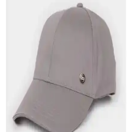
Voilove Gonca Şapka, ayarlanabilir yapısı ve hafifliğiyle yaz
aylarında rahat kullanım sunar. Kaliteli pamuklu kumaş ve şık
tasarımıyla günlük şıklığa uygun, dayanıklılık ve konfor sağlar.
Ucla Jenner Yeşil Nakışlı Unisex Baseball Şapka
Spor ve Günlük Kullanım İçin
Ucla Jenner Yeşil Baseball Cap, canlı renkleri ve nakış detaylarıyla
günlük spor ve şehir yaşamına şıklık katarken, nefes alabilir
pamuklu kumaşıyla konfor sunar.
Gonca Yazlık Katlanabilir Safari Şapkası: Güneşten
Koruyan Şık ve Pratik Tasarım
Gonca şapka, hafif ve katlanabilir yapısıyla yaz aylarında güneşten
koruyan, estetik ve dayanıklı pamuklu tasarımıyla öne çıkan pratik
bir safari şapkasıdır.
DeFacto Erkek Pamuklu Cap Şapka
N4495AZ25SM: Şıklık ve Konforun Buluşması
DeFacto'nun %100 pamuklu erkek şapka modeli, şık tasarımı ve
rahat kullanımıyla günlük ve spor aktivitelerinde ideal bir aksesuar