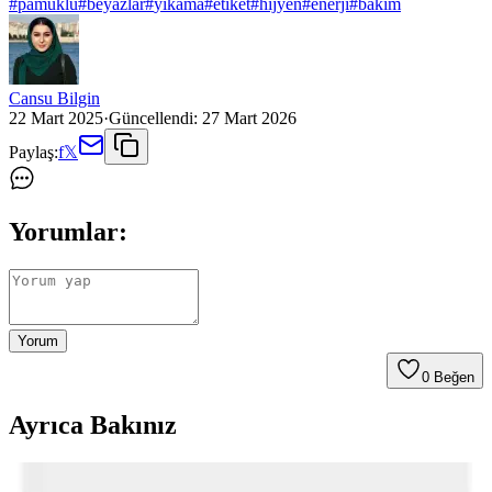
#
pamuklu
#
beyazlar
#
yikama
#
etiket
#
hijyen
#
enerji
#
bakim
Cansu Bilgin
22 Mart 2025
·
Güncellendi:
27 Mart 2026
Paylaş:
f
𝕏
Yorumlar:
Yorum
0
Beğen
Ayrıca Bakınız