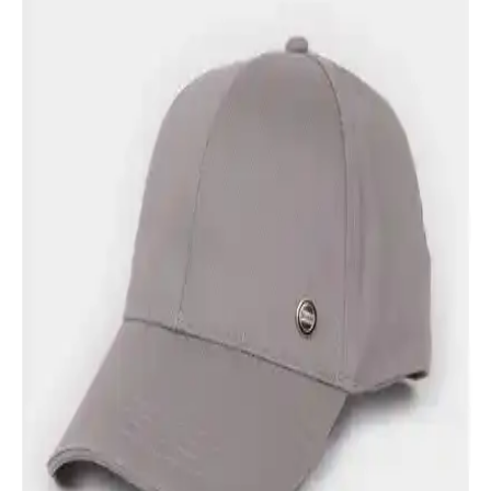
Pamuklu Şapka Modeli
Voilove Gonca Şapka, ayarlanabilir yapısı ve hafifliğiyle yaz
aylarında rahat kullanım sunar. Kaliteli pamuklu kumaş ve şık
tasarımıyla günlük şıklığa uygun, dayanıklılık ve konfor sağlar.
Ucla Jenner Yeşil Nakışlı Unisex Baseball Şapka
Spor ve Günlük Kullanım İçin
Ucla Jenner Yeşil Baseball Cap, canlı renkleri ve nakış detaylarıyla
günlük spor ve şehir yaşamına şıklık katarken, nefes alabilir
pamuklu kumaşıyla konfor sunar.
Gonca Yazlık Katlanabilir Safari Şapkası: Güneşten
Koruyan Şık ve Pratik Tasarım
Gonca şapka, hafif ve katlanabilir yapısıyla yaz aylarında güneşten
koruyan, estetik ve dayanıklı pamuklu tasarımıyla öne çıkan pratik
bir safari şapkasıdır.
DeFacto Erkek Pamuklu Cap Şapka
N4495AZ25SM: Şıklık ve Konforun Buluşması