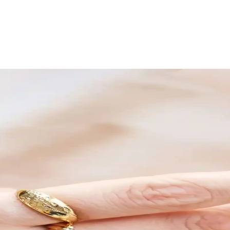
ştırması
 özelliklerle şıklık sunar. Hangi modelin ihtiyaçlarınıza daha uygun old
rn Şıklık ve Dayanıklılık Sunar
klı malzemeleri ve zarif detaylarıyla günlük ve özel kullanımlar için id
Topaz ve Modern Yonca Tasarımları
z taşlı mini yonca ve modern yonca tasarımıyla her tarzı tamamlayan bu t
 Şık Tasarımıyla Stilinizde Fark Yaratır
tasarımı ve hafifliğiyle günlük şıklığınızı tamamlar, enerjik ve zarif bi