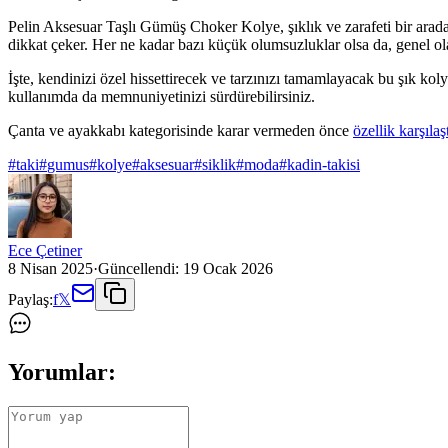
Pelin Aksesuar Taşlı Gümüş Choker Kolye, şıklık ve zarafeti bir arada 
dikkat çeker. Her ne kadar bazı küçük olumsuzluklar olsa da, genel o
İşte, kendinizi özel hissettirecek ve tarzınızı tamamlayacak bu şık kol
kullanımda da memnuniyetinizi sürdürebilirsiniz.
Çanta ve ayakkabı kategorisinde karar vermeden önce
özellik karşılaş
#
taki
#
gumus
#
kolye
#
aksesuar
#
siklik
#
moda
#
kadin-takisi
Ece Çetiner
8 Nisan 2025
·
Güncellendi:
19 Ocak 2026
Paylaş:
f
𝕏
Yorumlar: