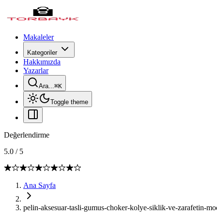
Makaleler
Kategoriler
Hakkımızda
Yazarlar
Ara...
⌘
K
Toggle theme
Değerlendirme
5.0
/
5
Ana Sayfa
pelin-aksesuar-tasli-gumus-choker-kolye-siklik-ve-zarafetin-m