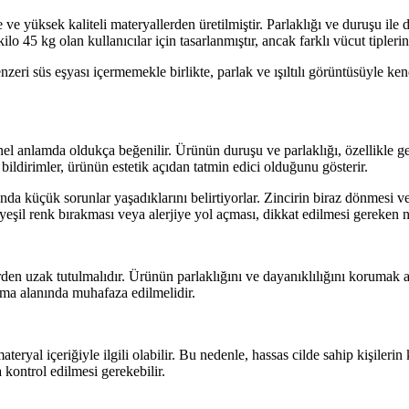
e yüksek kaliteli materyallerden üretilmiştir. Parlaklığı ve duruşu ile 
45 kg olan kullanıcılar için tasarlanmıştır, ancak farklı vücut tipleri
zeri süs eşyası içermemekle birlikte, parlak ve ışıltılı görüntüsüyle ken
el anlamda oldukça beğenilir. Ürünün duruşu ve parlaklığı, özellikle g
bildirimler, ürünün estetik açıdan tatmin edici olduğunu gösterir.
da küçük sorunlar yaşadıklarını belirtiyorlar. Zincirin biraz dönmes
eşil renk bırakması veya alerjiye yol açması, dikkat edilmesi gereken no
en uzak tutulmalıdır. Ürünün parlaklığını ve dayanıklılığını korumak ad
ma alanında muhafaza edilmelidir.
ateryal içeriğiyle ilgili olabilir. Bu nedenle, hassas cilde sahip kişiler
kontrol edilmesi gerekebilir.