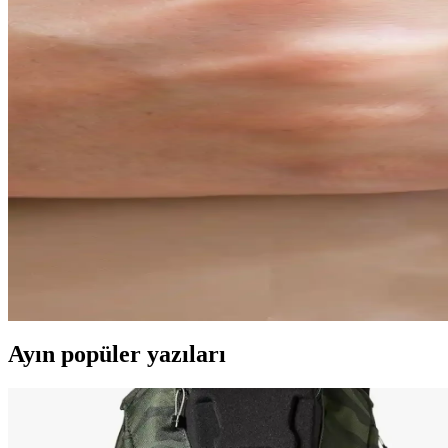
Furtek Aksesuar ve SMPLEBOX Kolye Karşılaştırmas
İki farklı kolye modeli olan Furtek Aksesuar ve SMPLEBOX hakkında d
Doğaltaş Bileklikleri Karşılaştırması: Enerji Dengeley
İki popüler doğaltaş bileklik modeli olan Dejavu TR ve Ssilhoutte'nin 
Misto Kalpli Arkadaşlık Bilekliği: Şık ve Anlamlı Dos
Kalpli tasarımı ve altın kaplama malzemesiyle öne çıkan Misto arkadaşl
AURRARİ 3'lü Gold Yüzük Seti Kadınlar İçin Şık ve 
AURRARİ'nin 3'lü altın kaplama yüzük seti, farklı tasarımlarıyla her t
Ayın popüler yazıları