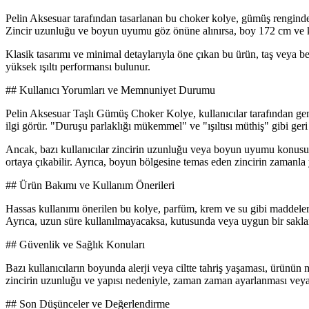
Pelin Aksesuar tarafından tasarlanan bu choker kolye, gümüş renginde v
Zincir uzunluğu ve boyun uyumu göz önüne alınırsa, boy 172 cm ve kilo 
Klasik tasarımı ve minimal detaylarıyla öne çıkan bu ürün, taş veya ben
yüksek ışıltı performansı bulunur.
## Kullanıcı Yorumları ve Memnuniyet Durumu
Pelin Aksesuar Taşlı Gümüş Choker Kolye, kullanıcılar tarafından gen
ilgi görür. "Duruşu parlaklığı mükemmel" ve "ışıltısı müthiş" gibi geri 
Ancak, bazı kullanıcılar zincirin uzunluğu veya boyun uyumu konusun
ortaya çıkabilir. Ayrıca, boyun bölgesine temas eden zincirin zamanla y
## Ürün Bakımı ve Kullanım Önerileri
Hassas kullanımı önerilen bu kolye, parfüm, krem ve su gibi maddelerd
Ayrıca, uzun süre kullanılmayacaksa, kutusunda veya uygun bir sakla
## Güvenlik ve Sağlık Konuları
Bazı kullanıcıların boyunda alerji veya ciltte tahriş yaşaması, ürünün m
zincirin uzunluğu ve yapısı nedeniyle, zaman zaman ayarlanması veya 
## Son Düşünceler ve Değerlendirme