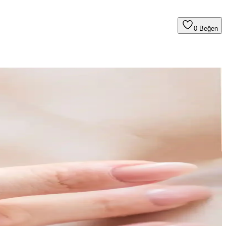
0
Beğen
uğunu öğrenmek için detaylı karşılaştırmamıza göz atın.
eal.
akılar hakkında detaylar burada.
r görünüm sunar.