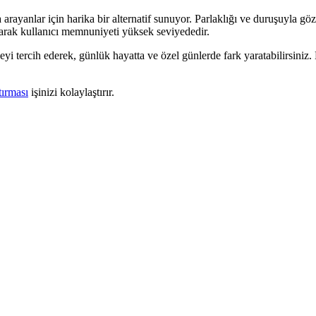
arayanlar için harika bir alternatif sunuyor. Parlaklığı ve duruşuyla gö
larak kullanıcı memnuniyeti yüksek seviyededir.
yeyi tercih ederek, günlük hayatta ve özel günlerde fark yaratabilirsini
tırması
işinizi kolaylaştırır.