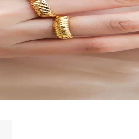
ı: Hangi Model Sizin İçin Uygun
etaylı karşılaştırma, özellikler, kullanıcı yorumları ve hangi modeli
ici ve Şifa Amaçlı Modeller
özellikleri, kullanıcı yorumları ve karşılaştırmasıyla hangi ürünün ihti
tluk Takısı Seçenekleri
ık bilekliği, şıklık ve anlamı bir arada sunar. Günlük kullanım ve hediy
Dayanıklı Takı Seçeneği
arza uygun, dayanıklı ve şık takılar sunar. Günlük kullanıma ve özel gün