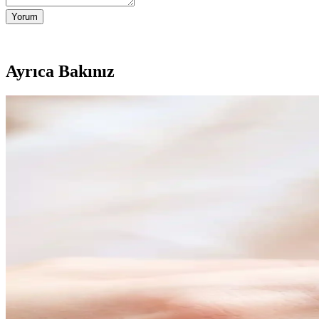
Yorum
Ayrıca Bakınız
Elika Silver ve Söğütlü Silver Gümüş Bileklik Karşıla
Elika Silver ve Söğütlü Silver'ın gümüş bileklikleri, farklı tasarım ve
RingBox Gümüş Renk Taşlı İki Sıra Kare Yüzük Mode
Gümüş renkli ve taşlı tasarımıyla modern şıklık sunan bu yüzük, dayanı
Söğütlü Silver Kadın Kolye Karşılaştırması: Mistik 
Söğütlü Silver'in iki popüler kolyesini karşılaştırıyoruz. Mistik topa
Denizdenal Gold Kalp Zincir Ayak Bilekliği Modern ve
Denizdenal markasının altın renkli kalp detaylı ayak bilekliği, modern 