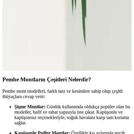
Kombin Önerileri 2023
Kış sezonunun vazgeçilmezi kırmızı montlar, farklı modelleri ve
kombin önerileriyle stilinizi tamamlar. Trendleri ve dikkat edilmesi
gerekenleri öğrenerek şıklığınızı artırın.
Adidas Kadın Mont Koleksiyonu: Şıklık ve
Fonksiyonellik Bir Arada Günlük ve Spor Kullanım
Adidas kadın montları, şıklık ve fonksiyonelliği bir araya getirerek
çeşitli modeller ve özelliklerle soğuk havalara uygun tasarımlar
sunuyor. Günlük ve spor kullanım için ideal seçenekler mevcut.
Pembe Montların Çeşitleri Nelerdir?
Pembe mont modelleri, farklı tarz ve kesimlere sahip olup çeşitli
ihtiyaçlara cevap verir:
Şişme Montlar:
Günlük kullanımda oldukça popüler olan bu
modeller, hafif ve rahat yapısıyla öne çıkar. Kapüşonlu ve
kapüşonsuz seçenekleriyle, soğuk havalara karşı tam koruma
sağlar.
Kapüşonlu Puffer Montlar:
Özellikle kış aylarında tercih