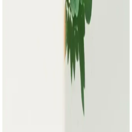
Kadın pembe montlar, çeşitli modelleri ve fiyat seçenekleriyle
stilinizi yansıtan şık ve enerjik parçalar sunar. Günlük ve özel
kombinasyonlar için ideal seçimler burada.
Pembe Kadın Montlar: Moda ve Konforu Bir Arada
Sunan Seçenekler
Pembe kadın montlar, çeşitli modeller ve fiyat seçenekleriyle stil ve
fonksiyonelliği bir arada sunar. Günlük ve özel kombinler için ideal
seçenekler burada.
Kadın Kırmızı Mont Modelleri ve Stiliniz İçin Şık
Kombin Önerileri 2023
Kış sezonunun vazgeçilmezi kırmızı montlar, farklı modelleri ve
kombin önerileriyle stilinizi tamamlar. Trendleri ve dikkat edilmesi
gerekenleri öğrenerek şıklığınızı artırın.
Adidas Kadın Mont Koleksiyonu: Şıklık ve
Fonksiyonellik Bir Arada Günlük ve Spor Kullanım
Adidas kadın montları, şıklık ve fonksiyonelliği bir araya getirerek
çeşitli modeller ve özelliklerle soğuk havalara uygun tasarımlar