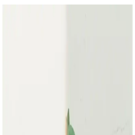
Pembe Kürklü Montlar: Şıklık ve Konforu Bir
Arada Sunan Kış Modası Seçenekleri
Pembe kürklü montlar, stil ve konforu bir arada sağlayan, çeşitli
kombinasyon ve aksesuar seçenekleriyle soğuk havalara şıklık
katıyor. Kalite ve bakım ipuçlarıyla uzun ömürlü kullanım mümkün.
Kadın Parlak Mont Modelleri ve Trendleri 2024:
Fark Yaratacak Seçenekler
Kadınların kış sezonunda tercih ettiği parlak montlar, farklı modeller,
fiyatlar ve moda trendleriyle şıklık ve fonksiyonelliği bir arada
sunuyor.
Adidas Kadın Mont Koleksiyonu: Şıklık ve
Fonksiyonellik Bir Arada
Adidas kadın mont koleksiyonu, sıcak tutan, şık ve çok yönlü
modelleriyle kış aylarında stilinizden ödün vermez. Peluş, şişme ve
kaz tüyü montlar, çeşitli renk ve tasarımlarla her tarza uygun
seçenekler sunar.