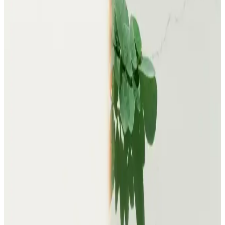
Kadınlar İçin Adidas Mont Seçenekleri: Stil ve
Fonksiyonelliğin Buluşması
Adidas'ın geniş kadın mont koleksiyonu, stil ve fonksiyonelliği bir
arada sunar. Soğuk havalarda şık ve kullanışlı modellerle tarzınızı
koruyun.
Kadın Pembe Montlar: Moda ve Stil İpuçlarıyla
Renkli Kış Kombinasyonları
Kadın pembe montlar, çeşitli modelleri ve fiyat seçenekleriyle
stilinizi yansıtan şık ve enerjik parçalar sunar. Günlük ve özel
kombinasyonlar için ideal seçimler burada.
Pembe Kadın Montlar: Moda ve Konforu Bir Arada
Sunan Seçenekler
Pembe kadın montlar, çeşitli modeller ve fiyat seçenekleriyle stil ve
fonksiyonelliği bir arada sunar. Günlük ve özel kombinler için ideal
seçenekler burada.
Kadın Kırmızı Mont Modelleri ve Stiliniz İçin Şık