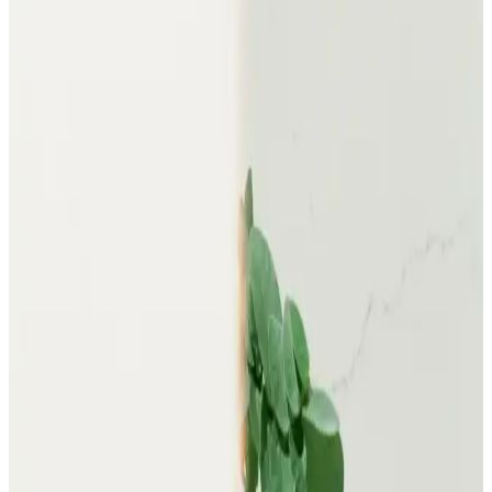
Kadınların kış sezonunda tercih ettiği parlak montlar, farklı modeller,
fiyatlar ve moda trendleriyle şıklık ve fonksiyonelliği bir arada
sunuyor.
Adidas Kadın Mont Koleksiyonu: Şıklık ve
Fonksiyonellik Bir Arada
Adidas kadın mont koleksiyonu, sıcak tutan, şık ve çok yönlü
modelleriyle kış aylarında stilinizden ödün vermez. Peluş, şişme ve
kaz tüyü montlar, çeşitli renk ve tasarımlarla her tarza uygun
seçenekler sunar.
Kadınlar İçin Adidas Mont Seçenekleri: Stil ve
Fonksiyonelliğin Buluşması
Adidas'ın geniş kadın mont koleksiyonu, stil ve fonksiyonelliği bir
arada sunar. Soğuk havalarda şık ve kullanışlı modellerle tarzınızı
koruyun.
Kadın Pembe Montlar: Moda ve Stil İpuçlarıyla
Renkli Kış Kombinasyonları