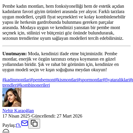
Pembe kadın montları, hem fonksiyonelliği hem de estetik açıdan
kadınların favori giyim ürünleri arasında yer alıyor. Farklı tarzlara
uygun modelleri, çeşitli fiyat seçenekleri ve kolay kombinlenebilir
yapısı ile herkesin gardrobunda bulunması gereken parçalar
arasında. Modaya uygun ve kendinizi yansıtan bir pembe mont
seçmek için, stilinizi ve bütçenizi göz önünde bulundurarak,
sezonun trendlerine uyum sağlayan modelleri tercih edebilirsiniz.
Unutmayın:
Moda, kendinizi ifade etme biçiminizdir. Pembe
montlar, enerjik ve özgün tarzınızı ortaya koymanın en güzel
yollarından biridir. Şık ve rahat bir görünüm için, kendinize en
uygun modeli seçin ve kışın soğuğuna meydan okuyun!
#
kadinmontlari
#
pembemont
#
kismontlari
#
spormontlar
#
fiyataraliklari
#
trendleri
#
kombinonerileri
Nehir Karaoğlan
17 Nisan 2025
·
Güncellendi:
27 Mart 2026
Paylaş:
f
𝕏