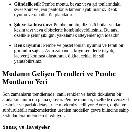
Gündelik stil:
Pembe montu, beyaz veya gri tonlarındaki
sweatshirt ve jean pantolonla tamamlayabilirsiniz. Renk
uyumu ve rahatlık ön plandadır.
Şık ve kadınsı tarz:
Pembe montu, diz üstü botlar ve dar
kesim tayt veya elbiselerle kombinleyebilirsiniz. Bu tarz,
özellikle şehir şıklığını yakalamak isteyenler için idealdir.
Renk uyumu:
Pembe ve pastel tonlar, uyumlu ve ferah bir
görünüm sağlar. Aynı zamanda, koyu renklerle (siyah,
lacivert) kontrast oluşturarak dikkat çekici bir stil
yaratabilirsiniz.
Modanın Gelişen Trendleri ve Pembe
Montların Yeri
Son zamanların trendlerinde, canlı renkler ve farklı dokuların bir
arada kullanımı ön plana çıkıyor. Pembe montlar, özellikle oversized
kesimler ve parlak detaylar ile modernize ediliyor. Ayrıca, doğal ve
sürdürülebilir malzemelerden üretilen modeller, çevre bilincine sahip
kadınlar tarafından tercih ediliyor.
Sonuç ve Tavsiyeler