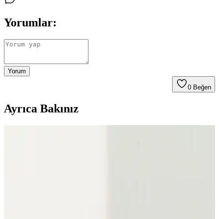
Yorumlar:
Yorum
0
Beğen
Ayrıca Bakınız
Pembe Kürklü Montlar: Şıklık ve Konforu Bir
Arada Sunan Kış Modası Seçenekleri
Pembe kürklü montlar, stil ve konforu bir arada sağlayan, çeşitli
kombinasyon ve aksesuar seçenekleriyle soğuk havalara şıklık
katıyor. Kalite ve bakım ipuçlarıyla uzun ömürlü kullanım mümkün.
Kadın Parlak Mont Modelleri ve Trendleri 2024:
Fark Yaratacak Seçenekler